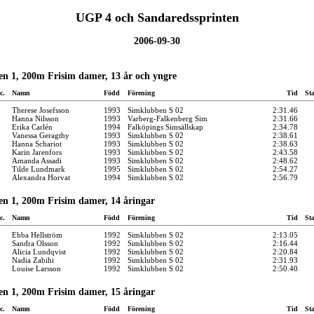
UGP 4 och Sandaredssprinten
2006-09-30
en 1, 200m Frisim damer, 13 år och yngre
c.
Namn
Född
Förening
Tid
St
Therese Josefsson
1993
Simklubben S 02
2:31.46
Hanna Nilsson
1993
Varberg-Falkenberg Sim
2:31.66
Erika Carlén
1994
Falköpings Simsällskap
2:34.78
Vanessa Geragthy
1993
Simklubben S 02
2:38.61
Hanna Schariot
1993
Simklubben S 02
2:38.63
Karin Jarenfors
1993
Simklubben S 02
2:43.58
Amanda Assadi
1993
Simklubben S 02
2:48.62
Tilde Lundmark
1995
Simklubben S 02
2:54.27
Alexandra Horvat
1994
Simklubben S 02
2:56.79
en 1, 200m Frisim damer, 14 åringar
c.
Namn
Född
Förening
Tid
St
Ebba Hellström
1992
Simklubben S 02
2:13.05
Sandra Olsson
1992
Simklubben S 02
2:16.44
Alicia Lundqvist
1992
Simklubben S 02
2:20.84
Nadia Zabihi
1992
Simklubben S 02
2:31.93
Louise Larsson
1992
Simklubben S 02
2:50.40
en 1, 200m Frisim damer, 15 åringar
c.
Namn
Född
Förening
Tid
St