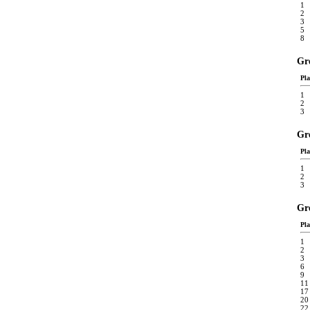
1
2
3
5
8
Gr
Pla
1
2
3
Gr
Pla
1
2
3
Gr
Pla
1
2
3
6
9
11
17
20
22