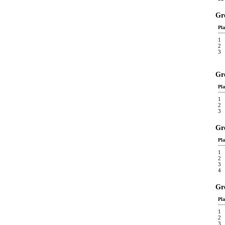
Gr
Pla
1
2
3
Gr
Pla
1
2
3
Gr
Pla
1
2
3
4
Gre
Pla
1
2
3