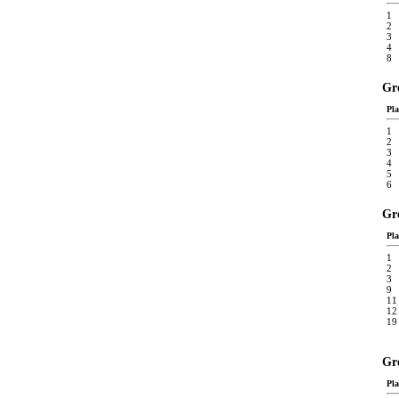
1
2
3
4
8
Gr
Pla
1
2
3
4
5
6
Gr
Pla
1
2
3
9
11
12
19
Gr
Pla