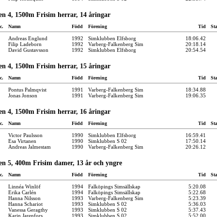
n 4, 1500m Frisim herrar, 14 åringar
c.
Namn
Född
Förening
Tid
St
Andreas Englund
1992
Simklubben Elfsborg
18:06.42
Filip Ladeborn
1992
Varberg-Falkenberg Sim
20:18.14
David Gustavsson
1992
Simklubben Elfsborg
20:54.54
n 4, 1500m Frisim herrar, 15 åringar
c.
Namn
Född
Förening
Tid
St
Pontus Palmqvist
1991
Varberg-Falkenberg Sim
18:34.88
Jonas Jonson
1991
Varberg-Falkenberg Sim
19:06.35
n 4, 1500m Frisim herrar, 16 åringar
c.
Namn
Född
Förening
Tid
St
Victor Paulsson
1990
Simklubben Elfsborg
16:59.41
Esa Virtanen
1990
Simklubben S 02
17:50.14
Andreas Jalmestam
1990
Varberg-Falkenberg Sim
20:26.12
en 5, 400m Frisim damer, 13 år och yngre
c.
Namn
Född
Förening
Tid
St
Linnéa Winlöf
1994
Falköpings Simsällskap
5:20.08
Erika Carlén
1994
Falköpings Simsällskap
5:22.68
Hanna Nilsson
1993
Varberg-Falkenberg Sim
5:23.39
Hanna Schariot
1993
Simklubben S 02
5:36.03
Vanessa Geragthy
1993
Simklubben S 02
5:37.43
Karin Jarenfors
1993
Simklubben S 02
5:52.00