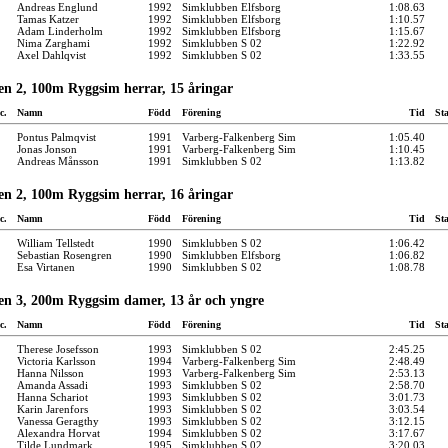
Andreas Englund
1992
Simklubben Elfsborg
1:08.63
Tamas Katzer
1992
Simklubben Elfsborg
1:10.57
Adam Linderholm
1992
Simklubben Elfsborg
1:15.67
Nima Zarghami
1992
Simklubben S 02
1:22.92
Axel Dahlqvist
1992
Simklubben S 02
1:33.55
en 2, 100m Ryggsim herrar, 15 åringar
c.
Namn
Född
Förening
Tid
St
Pontus Palmqvist
1991
Varberg-Falkenberg Sim
1:05.40
Jonas Jonson
1991
Varberg-Falkenberg Sim
1:10.45
Andreas Månsson
1991
Simklubben S 02
1:13.82
en 2, 100m Ryggsim herrar, 16 åringar
c.
Namn
Född
Förening
Tid
St
William Tellstedt
1990
Simklubben S 02
1:06.42
Sebastian Rosengren
1990
Simklubben Elfsborg
1:06.82
Esa Virtanen
1990
Simklubben S 02
1:08.78
en 3, 200m Ryggsim damer, 13 år och yngre
c.
Namn
Född
Förening
Tid
St
Therese Josefsson
1993
Simklubben S 02
2:45.25
Victoria Karlsson
1994
Varberg-Falkenberg Sim
2:48.49
Hanna Nilsson
1993
Varberg-Falkenberg Sim
2:53.13
Amanda Assadi
1993
Simklubben S 02
2:58.70
Hanna Schariot
1993
Simklubben S 02
3:01.73
Karin Jarenfors
1993
Simklubben S 02
3:03.54
Vanessa Geragthy
1993
Simklubben S 02
3:12.15
Alexandra Horvat
1994
Simklubben S 02
3:17.67
Tilde Lundmark
1995
Simklubben S 02
3:20.03