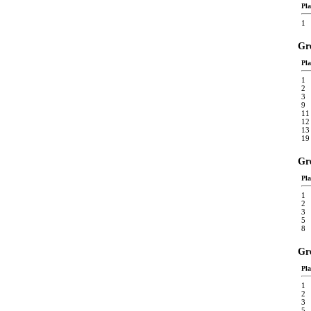
Pla
1
Gre
Pla
1
2
3
9
11
12
13
19
Gre
Pla
1
2
3
5
8
Gre
Pla
1
2
3
5