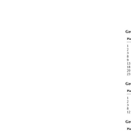
Gr
Pla
1
2
3
8
9
13
18
20
23
Gr
Pla
1
2
3
8
12
Gr
Pla