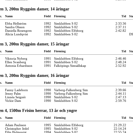
en 3, 200m Ryggsim damer, 14 åringar
c.
Namn
Född
Förening
Tid
St
Ebba Hellström
1992
Simklubben S 02
2:33.56
Sandra Olsson
1992
Simklubben S 02
2:37.11
Daniella Rosengren
1992
Simklubben Elfsborg
2:42.82
Alicia Lundqvist
1992
Simklubben S 02
D
en 3, 200m Ryggsim damer, 15 åringar
c.
Namn
Född
Förening
Tid
St
Viktoria Nyberg
1991
Simklubben Elfsborg
2:46.46
Ellen Svanberg
1991
Simklubben S 02
2:48.24
Antonia Erhardsson
1991
Falköpings Simsällskap
2:52.92
en 3, 200m Ryggsim damer, 16 åringar
c.
Namn
Född
Förening
Tid
St
Fanny Ladeborn
1990
Varberg-Falkenberg Sim
2:39.66
Jenny Palm
1990
Varberg-Falkenberg Sim
2:44.11
Linnéa Seignér
1990
Simklubben S 02
2:47.13
Vickie Dam
1990
Simklubben S 02
2:59.76
n 4, 1500m Frisim herrar, 13 år och yngre
c.
Namn
Född
Förening
Tid
St
Adam Paulsson
1995
Simklubben Elfsborg
21:29.22
Christopher Jedel
1995
Simklubben S 02
22:14.24
Filip Holmquist
1994
Simklubben S 02
22:55.74