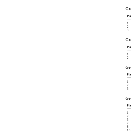
Gre
Pla
1
2
3
Gre
Pla
1
2
Gre
Pla
1
2
3
Gr
Pla
1
2
3
7
8
13