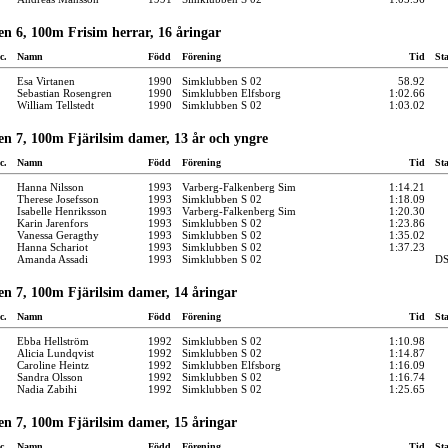
n 6, 100m Frisim herrar, 16 åringar
c.
Namn
Född
Förening
Tid
St
Esa Virtanen
1990
Simklubben S 02
58.92
Sebastian Rosengren
1990
Simklubben Elfsborg
1:02.66
William Tellstedt
1990
Simklubben S 02
1:03.02
en 7, 100m Fjärilsim damer, 13 år och yngre
c.
Namn
Född
Förening
Tid
St
Hanna Nilsson
1993
Varberg-Falkenberg Sim
1:14.21
Therese Josefsson
1993
Simklubben S 02
1:18.09
Isabelle Henriksson
1993
Varberg-Falkenberg Sim
1:20.30
Karin Jarenfors
1993
Simklubben S 02
1:23.86
Vanessa Geragthy
1993
Simklubben S 02
1:35.02
Hanna Schariot
1993
Simklubben S 02
1:37.23
Amanda Assadi
1993
Simklubben S 02
D
en 7, 100m Fjärilsim damer, 14 åringar
c.
Namn
Född
Förening
Tid
St
Ebba Hellström
1992
Simklubben S 02
1:10.98
Alicia Lundqvist
1992
Simklubben S 02
1:14.87
Caroline Heintz
1992
Simklubben Elfsborg
1:16.09
Sandra Olsson
1992
Simklubben S 02
1:16.74
Nadia Zabihi
1992
Simklubben S 02
1:25.65
en 7, 100m Fjärilsim damer, 15 åringar
c.
Namn
Född
Förening
Tid
St