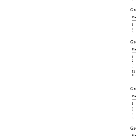
Gre
Pla
1
2
3
Gr
Pla
1
2
3
4
12
16
Gr
Pla
1
2
3
4
8
Gr
Pla