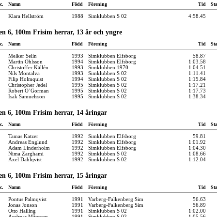
c.
Namn
Född
Förening
Tid
St
Klara Hellström
1988
Simklubben S 02
4:58.45
n 6, 100m Frisim herrar, 13 år och yngre
c.
Namn
Född
Förening
Tid
St
Melker Selin
1993
Simklubben Elfsborg
58.87
Martin Ohlsson
1994
Simklubben Elfsborg
1:03.58
Christoffer Källén
1993
Simklubben 1970
1:04.51
Nils Montalva
1993
Simklubben S 02
1:11.41
Filip Holmquist
1994
Simklubben S 02
1:15.84
Christopher Jedel
1995
Simklubben S 02
1:17.21
Robert O´Gorman
1995
Simklubben S 02
1:17.73
Isak Samuelsson
1995
Simklubben S 02
1:38.34
n 6, 100m Frisim herrar, 14 åringar
c.
Namn
Född
Förening
Tid
St
Tamas Katzer
1992
Simklubben Elfsborg
59.81
Andreas Englund
1992
Simklubben Elfsborg
1:01.92
Adam Linderholm
1992
Simklubben Elfsborg
1:04.30
Nima Zarghami
1992
Simklubben S 02
1:08.66
Axel Dahlqvist
1992
Simklubben S 02
1:12.04
n 6, 100m Frisim herrar, 15 åringar
c.
Namn
Född
Förening
Tid
St
Pontus Palmqvist
1991
Varberg-Falkenberg Sim
56.63
Jonas Jonson
1991
Varberg-Falkenberg Sim
56.89
Otto Halling
1991
Simklubben S 02
1:02.00
Andreas Månsson
1991
Simklubben S 02
1:05.56