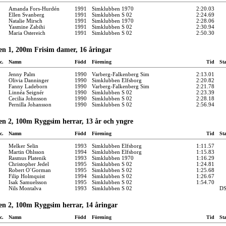
Amanda Fors-Hurdén
1991
Simklubben 1970
2:20.03
Ellen Svanberg
1991
Simklubben S 02
2:24.69
Natalie Mirsch
1991
Simklubben 1970
2:28.06
Yasmine Zabihi
1991
Simklubben S 02
2:30.94
Maria Ostereich
1991
Simklubben S 02
2:50.30
en 1, 200m Frisim damer, 16 åringar
c.
Namn
Född
Förening
Tid
St
Jenny Palm
1990
Varberg-Falkenberg Sim
2:13.01
Olivia Danninger
1990
Simklubben Elfsborg
2:20.82
Fanny Ladeborn
1990
Varberg-Falkenberg Sim
2:21.78
Linnéa Seignér
1990
Simklubben S 02
2:23.39
Cecilia Johnsson
1990
Simklubben S 02
2:28.18
Pernilla Johansson
1990
Simklubben S 02
2:56.94
en 2, 100m Ryggsim herrar, 13 år och yngre
c.
Namn
Född
Förening
Tid
St
Melker Selin
1993
Simklubben Elfsborg
1:11.57
Martin Ohlsson
1994
Simklubben Elfsborg
1:15.83
Rasmus Platenik
1993
Simklubben 1970
1:16.29
Christopher Jedel
1995
Simklubben S 02
1:24.81
Robert O´Gorman
1995
Simklubben S 02
1:25.68
Filip Holmquist
1994
Simklubben S 02
1:26.67
Isak Samuelsson
1995
Simklubben S 02
1:54.70
Nils Montalva
1993
Simklubben S 02
D
en 2, 100m Ryggsim herrar, 14 åringar
c.
Namn
Född
Förening
Tid
St