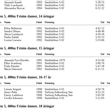
Amanda Assadi
1993
Simklubben S 02
5:58.25
Tilde Lundmark
1995
Simklubben S 02
6:14.82
Alexandra Horvat
1994
Simklubben S 02
6:22.22
en 5, 400m Frisim damer, 14 åringar
c.
Namn
Född
Förening
Tid
St
Ebba Hellström
1992
Simklubben S 02
4:42.12
Sandra Olsson
1992
Simklubben S 02
4:48.48
Alicia Lundqvist
1992
Simklubben S 02
4:50.26
Nadia Zabihi
1992
Simklubben S 02
5:33.13
Louise Larsson
1992
Simklubben S 02
5:53.66
en 5, 400m Frisim damer, 15 åringar
c.
Namn
Född
Förening
Tid
St
Amanda Fors-Hurdén
1991
Simklubben 1970
4:52.94
Ellen Svanberg
1991
Simklubben S 02
5:00.76
Frida Elander
1991
Simklubben S 02
5:47.28
Maria Ostereich
1991
Simklubben S 02
6:11.11
en 5, 400m Frisim damer, 16-17 år
c.
Namn
Född
Förening
Tid
St
Linnéa Seignér
1990
Simklubben S 02
4:50.76
Jenny Palm
1990
Varberg-Falkenberg Sim
4:52.23
Fanny Ladeborn
1990
Varberg-Falkenberg Sim
5:03.59
Cecilia Johnsson
1990
Simklubben S 02
5:12.05
en 5, 400m Frisim damer, 18 åringar