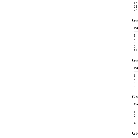
17
22
23
Gr
Pla
1
2
3
9
11
Gr
Pla
1
2
3
4
Gr
Pla
1
2
3
4
Gr