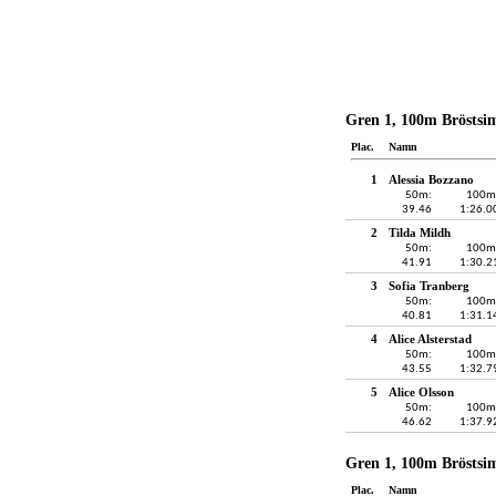
Gren 1, 100m Bröstsi
Plac.
Namn
1
Alessia Bozzano
50m:
100m
39.46
1:26.0
2
Tilda Mildh
50m:
100m
41.91
1:30.2
3
Sofia Tranberg
50m:
100m
40.81
1:31.1
4
Alice Alsterstad
50m:
100m
43.55
1:32.7
5
Alice Olsson
50m:
100m
46.62
1:37.9
Gren 1, 100m Bröstsi
Plac.
Namn