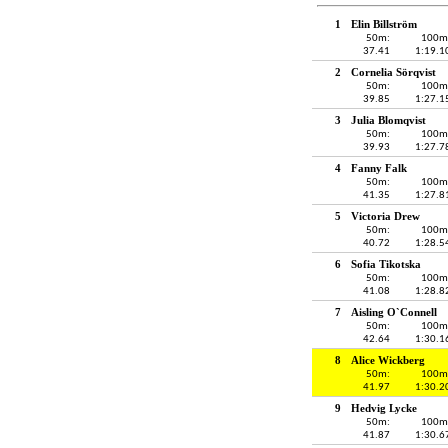
1
Elin Billström
50m:
100m
37.41
1:19.1
2
Cornelia Sörqvist
50m:
100m
39.85
1:27.1
3
Julia Blomqvist
50m:
100m
39.93
1:27.7
4
Fanny Falk
50m:
100m
41.35
1:27.8
5
Victoria Drew
50m:
100m
40.72
1:28.5
6
Sofia Tikotska
50m:
100m
41.08
1:28.8
7
Aisling O`Connell
50m:
100m
42.64
1:30.1
8
Alice Wickberg
50m:
100m
41.97
1:30.2
9
Hedvig Lycke
50m:
100m
41.87
1:30.6