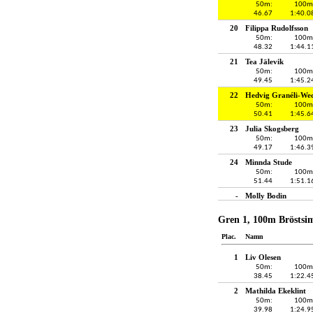
50m:
100m
46.67
1:40.0
20
Filippa Rudolfsson
50m:
100m
48.32
1:44.1
21
Tea Jälevik
50m:
100m
49.45
1:45.2
22
Hedvig Granéli-We
50m:
100m
50.41
1:45.6
23
Julia Skogsberg
50m:
100m
49.17
1:46.3
24
Minnda Stude
50m:
100m
51.44
1:51.1
-
Molly Bodin
Gren 1, 100m Bröstsi
Plac.
Namn
1
Liv Olesen
50m:
100m
38.45
1:22.4
2
Mathilda Ekeklint
50m:
100m
39.98
1:24.9