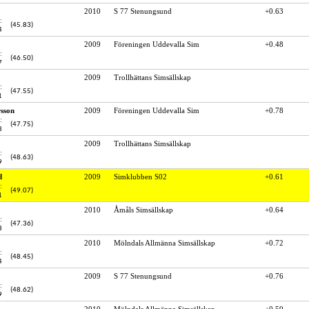
2010
S 77 Stenungsund
+0.63
:
(45.83)
4
2009
Föreningen Uddevalla Sim
+0.48
:
(46.50)
7
2009
Trollhättans Simsällskap
:
(47.55)
1
sson
2009
Föreningen Uddevalla Sim
+0.78
:
(47.75)
8
2009
Trollhättans Simsällskap
:
(48.63)
9
d
2009
Simklubben S02
+0.61
:
(49.07)
1
2010
Åmåls Simsällskap
+0.64
:
(47.36)
8
2010
Mölndals Allmänna Simsällskap
+0.72
:
(48.45)
4
2009
S 77 Stenungsund
+0.76
:
(48.62)
9
2010
Mölndals Allmänna Simsällskap
+0.59