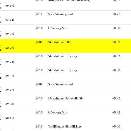
:
(49.39)
0
2011
S 77 Stenungsund
+0.77
:
(47.91)
6
2010
Göteborg Sim
+0.58
:
(49.59)
2
2009
Simklubben S02
+0.69
:
(50.92)
8
2010
Simklubben Elfsborg
+0.62
:
(49.91)
5
2010
Simklubben Elfsborg
+0.50
:
(49.32)
8
2009
S 77 Stenungsund
:
(49.72)
9
2010
Föreningen Uddevalla Sim
+0.73
:
(49.58)
5
2010
Göteborg Sim
+0.72
:
(50.45)
7
2010
Trollhättans Simsällskap
+0.56
: