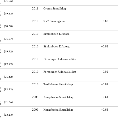
(51.56)
5
2011
Grums Simsällskap
:
(49.93)
3
2010
S 77 Stenungsund
+0.69
:
(50.30)
2
2010
Simklubben Elfsborg
:
(51.37)
3
2010
Simklubben Elfsborg
+0.62
:
(49.72)
7
2010
Föreningen Uddevalla Sim
:
(49.99)
5
2010
Föreningen Uddevalla Sim
+0.92
:
(51.62)
2
2010
Trollhättans Simsällskap
+0.64
:
(52.72)
4
2009
Kungsbacka Simsällskap
+0.64
:
(51.66)
3
2009
Kungsbacka Simsällskap
+0.68
:
(53.13)
6