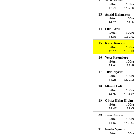
50m:
100m
42.71
1:32.1
13
Astrid Holmgren
50m:
100m
44.25
1:32.1
14
Lilia Laru
50m:
100m
43.03
1:32.6
15
Kara Brorson
50m:
100m
42.16
1:33.0
16
Vera Strömberg
50m:
100m
43.64
1:33.5
17
Tilda Flyckt
50m:
100m
44.26
1:33.5
18
Mimmi Falk
50m:
100m
44.37
1:34.0
19
Olivia Holm Hjelm
50m:
100m
45.47
1:35.0
20
Julia Jensen
50m:
100m
44.62
1:35.0
21
Noelle Nyman
50m:
100m