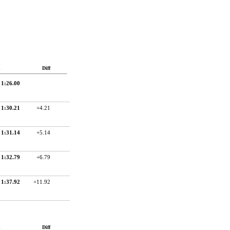
d
Diff
1:26.00
1:30.21
+4.21
1:31.14
+5.14
1:32.79
+6.79
1:37.92
+11.92
d
Diff