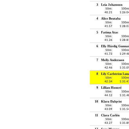
3
Leia Johansson
50m:
100m
40.21
1:26.0
4
Alice Boutaba
50m:
100m
41.57
1:28.0
5
Fatima Atac
50m:
100m
41.26
1:28.8
6
Elly Härdig Gunnar
50m:
100m
41.73
1:29.4
7
Molly Andersson
50m:
100m
42.46
1:31.0
8
Lily Carlström Lun
50m:
100m
42.34
1:31.4
9
Lillian Honoré
50m:
100m
44.12
1:31.4
10
Klara Dalqvist
50m:
100m
43.09
1:31.5
11
Clara Carlén
50m:
100m
43.27
1:31.8
12
Sara Mansur