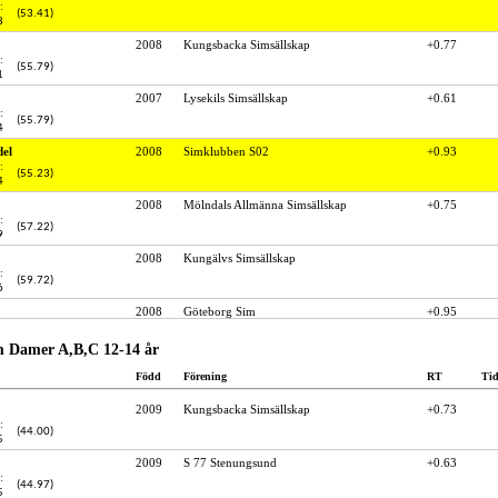
:
(53.41)
8
2008
Kungsbacka Simsällskap
+0.77
:
(55.79)
1
2007
Lysekils Simsällskap
+0.61
:
(55.79)
4
del
2008
Simklubben S02
+0.93
:
(55.23)
4
2008
Mölndals Allmänna Simsällskap
+0.75
:
(57.22)
9
2008
Kungälvs Simsällskap
:
(59.72)
6
2008
Göteborg Sim
+0.95
m Damer A,B,C 12-14 år
Född
Förening
RT
Ti
2009
Kungsbacka Simsällskap
+0.73
:
(44.00)
5
2009
S 77 Stenungsund
+0.63
:
(44.97)
5