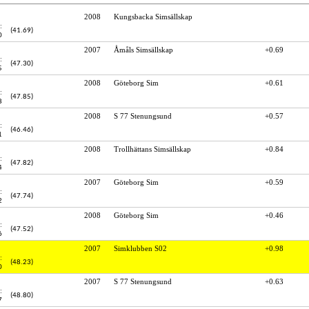
2008
Kungsbacka Simsällskap
:
(41.69)
0
2007
Åmåls Simsällskap
+0.69
:
(47.30)
5
2008
Göteborg Sim
+0.61
:
(47.85)
8
2008
S 77 Stenungsund
+0.57
:
(46.46)
1
2008
Trollhättans Simsällskap
+0.84
:
(47.82)
4
2007
Göteborg Sim
+0.59
:
(47.74)
2
2008
Göteborg Sim
+0.46
:
(47.52)
6
2007
Simklubben S02
+0.98
:
(48.23)
0
2007
S 77 Stenungsund
+0.63
:
(48.80)
7