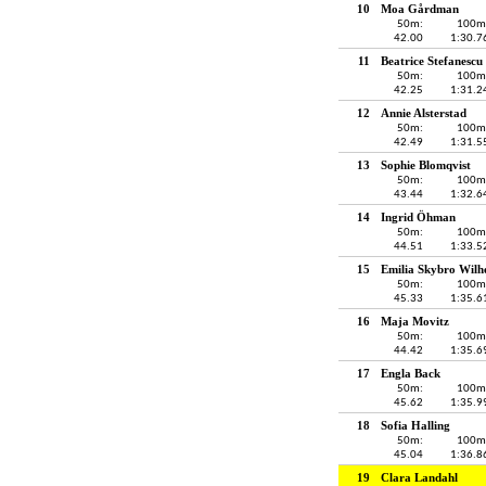
10
Moa Gårdman
50m:
100m
42.00
1:30.7
11
Beatrice Stefanescu
50m:
100m
42.25
1:31.2
12
Annie Alsterstad
50m:
100m
42.49
1:31.5
13
Sophie Blomqvist
50m:
100m
43.44
1:32.6
14
Ingrid Öhman
50m:
100m
44.51
1:33.5
15
Emilia Skybro Wilh
50m:
100m
45.33
1:35.6
16
Maja Movitz
50m:
100m
44.42
1:35.6
17
Engla Back
50m:
100m
45.62
1:35.9
18
Sofia Halling
50m:
100m
45.04
1:36.8
19
Clara Landahl