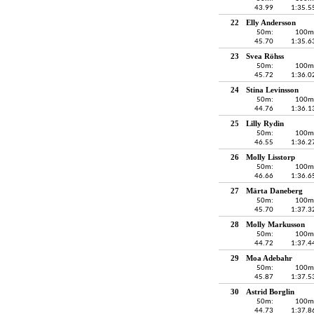
43.99
1:35.5
22
Elly Andersson
50m:
100m
45.70
1:35.6
23
Svea Röhss
50m:
100m
45.72
1:36.0
24
Stina Levinsson
50m:
100m
44.76
1:36.1
25
Lilly Rydin
50m:
100m
46.55
1:36.2
26
Molly Lisstorp
50m:
100m
46.66
1:36.6
27
Märta Daneberg
50m:
100m
45.70
1:37.3
28
Molly Markusson
50m:
100m
44.72
1:37.4
29
Moa Adebahr
50m:
100m
45.87
1:37.5
30
Astrid Borglin
50m:
100m
44.73
1:37.8