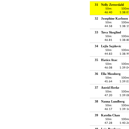
31
Nelly Zetterdahl
50m:
100m
46.40
1:38.0
32
Josephine Karlsson
50m:
100m
44.58
1:38.1
33
Tuva Skoglind
50m:
100m
46.81
1:38.8
34
Lejla Sajdovic
50m:
100m
44.83
1:38.9
35
Hatice Atac
50m:
100m
46.08
1:39.0
36
Ella Mossberg
50m:
100m
45.64
1:39.0
37
Astrid Herke
50m:
100m
47.20
1:39.0
38
Nanna Lundberg
50m:
100m
46.17
1:39.1
39
Katelin Chan
50m:
100m
47.28
1:40.2
40
Leia Bratberg