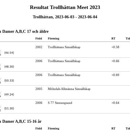
Resultat Trollhättan Meet 2023
Trollhättan, 2023-06-03 - 2023-06-04
m Damer A,B,C 17 och äldre
Född
Förening
RT
Ti
2002
Trollhättans Simsällskap
+0.58
:
(46.54)
0
2006
Trollhättans Simsällskap
+0.66
:
(48.30)
1
2006
Trollhättans Simsällskap
+0.69
:
(50.33)
4
2005
Mölndals Allmänna Simsällskap
:
(49.24)
9
2006
S 77 Stenungsund
+0.64
:
(51.30)
2
m Damer A,B,C 15-16 år
Född
Förening
RT
Ti