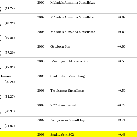
2008
Mölndals Allmänna Simsällskap
:
(48.76)
6
2007
Mölndals Allmänna Simsällskap
+0.87
:
(48.99)
4
2008
Mölndals Allmänna Simsällskap
+0.69
:
(49.06)
5
2008
Göteborg Sim
+0.80
:
(49.20)
4
2008
Föreningen Uddevalla Sim
+0.59
:
(49.01)
2
elmsson
2008
Simklubben Vänersborg
:
(50.28)
1
2008
Trollhättans Simsällskap
+0.59
:
(51.27)
9
2007
S 77 Stenungsund
+0.72
:
(50.37)
9
2007
Kungsbacka Simsällskap
+0.71
:
(51.82)
6
2008
Simklubben S02
+0.48