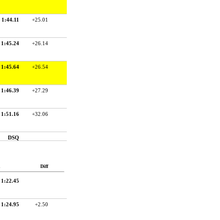
1:44.11
+25.01
1:45.24
+26.14
1:45.64
+26.54
1:46.39
+27.29
1:51.16
+32.06
DSQ
d
Diff
1:22.45
1:24.95
+2.50