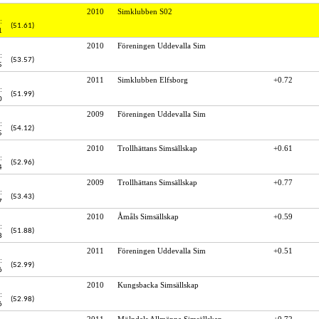
2010
Simklubben S02
:
(51.61)
1
2010
Föreningen Uddevalla Sim
:
(53.57)
5
2011
Simklubben Elfsborg
+0.72
:
(51.99)
0
2009
Föreningen Uddevalla Sim
:
(54.12)
5
2010
Trollhättans Simsällskap
+0.61
:
(52.96)
4
2009
Trollhättans Simsällskap
+0.77
:
(53.43)
7
2010
Åmåls Simsällskap
+0.59
:
(51.88)
8
2011
Föreningen Uddevalla Sim
+0.51
:
(52.99)
6
2010
Kungsbacka Simsällskap
:
(52.98)
6
2011
Mölndals Allmänna Simsällskap
+0.72