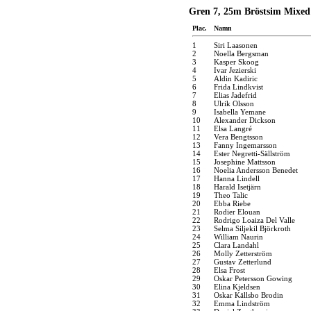
Gren 7, 25m Bröstsim Mixed
Plac.
Namn
1
Siri Laasonen
2
Noella Bergsman
3
Kasper Skoog
4
Ivar Jezierski
5
Aldin Kadiric
6
Frida Lindkvist
7
Elias Jadefrid
8
Ulrik Olsson
9
Isabella Yemane
10
Alexander Dickson
11
Elsa Langré
12
Vera Bengtsson
13
Fanny Ingemarsson
14
Ester Negretti-Sällström
15
Josephine Mattsson
16
Noelia Andersson Benedet
17
Hanna Lindell
18
Harald Isetjärn
19
Theo Talic
20
Ebba Riebe
21
Rodier Elouan
22
Rodrigo Loaiza Del Valle
23
Selma Siljekil Björkroth
24
William Naurin
25
Clara Landahl
26
Molly Zetterström
27
Gustav Zetterlund
28
Elsa Frost
29
Oskar Petersson Gowing
30
Elina Kjeldsen
31
Oskar Källsbo Brodin
32
Emma Lindström