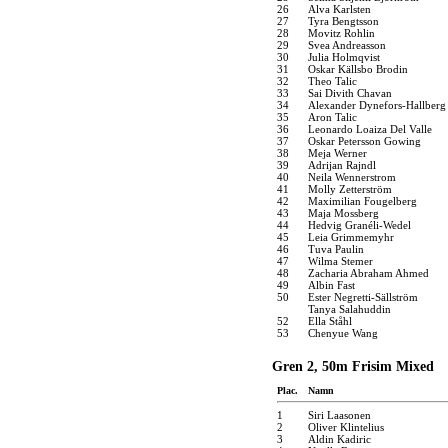
26
Alva Karlsten
27
Tyra Bengtsson
28
Movitz Rohlin
29
Svea Andreasson
30
Julia Holmqvist
31
Oskar Källsbo Brodin
32
Theo Talic
33
Sai Divith Chavan
34
Alexander Dynefors-Hallberg
35
Aron Talic
36
Leonardo Loaiza Del Valle
37
Oskar Petersson Gowing
38
Meja Werner
39
Adrijan Rajndl
40
Neila Wennerstrom
41
Molly Zetterström
42
Maximilian Fougelberg
43
Maja Mossberg
44
Hedvig Granéli-Wedel
45
Leia Grimmemyhr
46
Tuva Paulin
47
Wilma Stemer
48
Zacharia Abraham Ahmed
49
Albin Fast
50
Ester Negretti-Sällström
Tanya Salahuddin
52
Ella Ståhl
53
Chenyue Wang
Gren 2, 50m Frisim Mixed
Plac.
Namn
1
Siri Laasonen
2
Oliver Klintelius
3
Aldin Kadiric