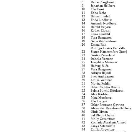
8
Daniel Zarghami
9
Jonathan Hellberg
10
Elsa Frost
11
Ebba Riebe
12
Hanna Lindell
13
Frida Lindkvist
14
Amanda Nordberg
15
Harald Isetjärn
16
Rodier Elouan
17
Clara Landahl
18
Tyra Bengtsson
19
Neila Wennerstrom
20
Emma Falk
Rodrigo Loaiza Del Valle
22
Sixten Hammenfors Ögärd
23
Gustav Zetterlund
24
Isabella Yemane
25
Josephine Mattsson
26
Hedvig Bilén
27
Vera Bengtsson
28
Adrijan Rajndl
29
Svea Andreasson
30
Emilia Wehrend
31
Movitz Rohlin
32
Oskar Källsbo Brodin
33
Selma Siljekil Björkroth
34
Alva Karlsten
35
Maja Mossberg
36
Elsa Langré
37
Oskar Petersson Gowing
38
Alexander Dynefors-Hallberg
39
Ulrik Olsson
40
Sai Divith Chavan
41
Molly Zetterström
42
Zacharia Abraham Ahmed
43
Tanya Salahuddin
44
Emilia Jörgensen