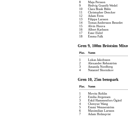
8
Maja Persson
9
Hedvig Granéli-Wedel
10
Clara Brask Bilén
11
Christopher Dencker
12
Adam Ferm
13
Filippa Larsson
14
Tomas Andersson Benedet
15
Alvin Huuva
16
Albert Karlsson
17
Ester Eklöf
18
Emma Falk
Gren 9, 100m Bröstsim Mixe
Plac.
Namn
1
Lukas Jakobsson
2
Alexander Rehnström
3
Amanda Nordberg
4
Nataniel Shornikov
Gren 10, 25m benspark
Plac.
Namn
1
Movitz Rohlin
2
Emilia Jörgensen
3
Eskil Hammenfors Ögärd
4
Chenyue Wang
5
Emmi Wennerström
6
Maximilian Larsson
7
Adam Holmqvist