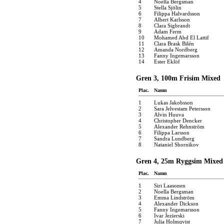
4
Noella Bergsman
5
Stella Sjölin
6
Filippa Halvardsson
7
Albert Karlsson
8
Clara Sigbrandt
9
Adam Ferm
10
Mohamed Abd El Lattif
11
Clara Brask Bilén
12
Amanda Nordberg
13
Fanny Ingemarsson
14
Ester Eklöf
Gren 3, 100m Frisim Mixed
Plac.
Namn
1
Lukas Jakobsson
2
Sara Jelvestam Petersson
3
Alvin Huuva
4
Christopher Dencker
5
Alexander Rehnström
6
Filippa Larsson
7
Sandra Lundberg
8
Nataniel Shornikov
Gren 4, 25m Ryggsim Mixed
Plac.
Namn
1
Siri Laasonen
2
Noella Bergsman
3
Emma Lindström
4
Alexander Dickson
5
Fanny Ingemarsson
6
Ivar Jezierski
7
Julia Holmqvist