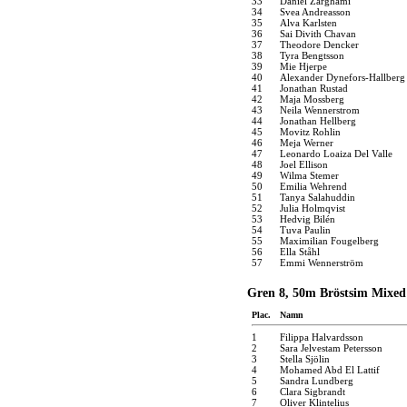
33
Daniel Zarghami
34
Svea Andreasson
35
Alva Karlsten
36
Sai Divith Chavan
37
Theodore Dencker
38
Tyra Bengtsson
39
Mie Hjerpe
40
Alexander Dynefors-Hallberg
41
Jonathan Rustad
42
Maja Mossberg
43
Neila Wennerstrom
44
Jonathan Hellberg
45
Movitz Rohlin
46
Meja Werner
47
Leonardo Loaiza Del Valle
48
Joel Ellison
49
Wilma Stemer
50
Emilia Wehrend
51
Tanya Salahuddin
52
Julia Holmqvist
53
Hedvig Bilén
54
Tuva Paulin
55
Maximilian Fougelberg
56
Ella Ståhl
57
Emmi Wennerström
Gren 8, 50m Bröstsim Mixed
Plac.
Namn
1
Filippa Halvardsson
2
Sara Jelvestam Petersson
3
Stella Sjölin
4
Mohamed Abd El Lattif
5
Sandra Lundberg
6
Clara Sigbrandt
7
Oliver Klintelius