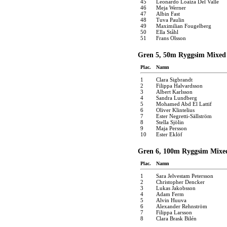
45
Leonardo Loaiza Del Valle
46
Meja Werner
47
Albin Fast
48
Tuva Paulin
49
Maximilian Fougelberg
50
Ella Ståhl
51
Frans Olsson
Gren 5, 50m Ryggsim Mixed
Plac.
Namn
1
Clara Sigbrandt
2
Filippa Halvardsson
3
Albert Karlsson
4
Sandra Lundberg
5
Mohamed Abd El Lattif
6
Oliver Klintelius
7
Ester Negretti-Sällström
8
Stella Sjölin
9
Maja Persson
10
Ester Eklöf
Gren 6, 100m Ryggsim Mixe
Plac.
Namn
1
Sara Jelvestam Petersson
2
Christopher Dencker
3
Lukas Jakobsson
4
Adam Ferm
5
Alvin Huuva
6
Alexander Rehnström
7
Filippa Larsson
8
Clara Brask Bilén