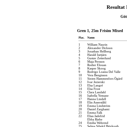
Resultat 
Göt
Gren 1, 25m Frisim Mixed
Plac.
Namn
1
William Naurin
2
Alexander Dickson
3
Jonathan Hellberg
4
Harald Isetjärn
5
Gustav Zetterlund
6
Maja Persson
7
Rodier Elouan
8
Kasper Skoog
9
Rodrigo Loaiza Del Valle
10
Vera Bengtsson
11
Sixten Hammenfors Ögärd
12
Ivar Jezierski
13
Elsa Langré
14
Elsa Frost
15
Clara Landahl
16
Isabella Yemane
17
Hanna Lindell
18
Elin Asserståhl
19
Emma Lindström
20
Daniel Zarghami
21
Emma Falk
22
Elias Jadefrid
Ebba Riebe
24
Emilia Wehrend
25
Selma Siljekil Björkroth