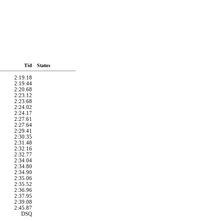
Tid
Status
2:19.18
2:19.44
2:20.68
2:23.12
2:23.68
2:24.02
2:24.17
2:27.61
2:27.64
2:29.41
2:30.35
2:31.48
2:32.16
2:32.77
2:34.04
2:34.80
2:34.90
2:35.06
2:35.52
2:36.96
2:37.95
2:39.08
2:45.87
DSQ