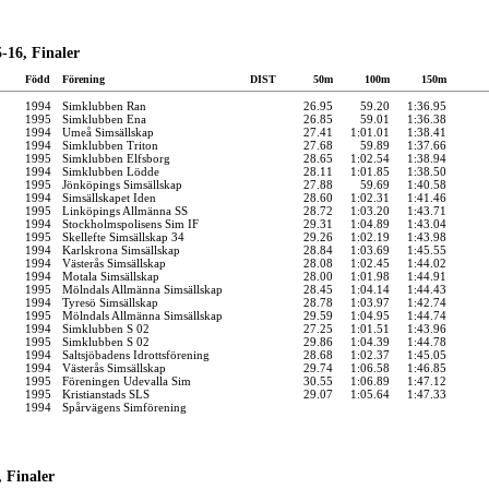
-16, Finaler
Född
Förening
DIST
50m
100m
150m
1994
Simklubben Ran
26.95
59.20
1:36.95
1995
Simklubben Ena
26.85
59.01
1:36.38
1994
Umeå Simsällskap
27.41
1:01.01
1:38.41
1994
Simklubben Triton
27.68
59.89
1:37.66
1995
Simklubben Elfsborg
28.65
1:02.54
1:38.94
1994
Simklubben Lödde
28.11
1:01.85
1:38.50
1995
Jönköpings Simsällskap
27.88
59.69
1:40.58
1994
Simsällskapet Iden
28.60
1:02.31
1:41.46
1995
Linköpings Allmänna SS
28.72
1:03.20
1:43.71
1994
Stockholmspolisens Sim IF
29.31
1:04.89
1:43.04
1995
Skellefte Simsällskap 34
29.26
1:02.19
1:43.98
1994
Karlskrona Simsällskap
28.84
1:03.69
1:45.55
1994
Västerås Simsällskap
28.08
1:02.45
1:44.02
1994
Motala Simsällskap
28.00
1:01.98
1:44.91
1995
Mölndals Allmänna Simsällskap
28.45
1:04.14
1:44.43
1994
Tyresö Simsällskap
28.78
1:03.97
1:42.74
1995
Mölndals Allmänna Simsällskap
29.59
1:04.95
1:44.74
1994
Simklubben S 02
27.25
1:01.51
1:43.96
1995
Simklubben S 02
29.86
1:04.39
1:44.78
1994
Saltsjöbadens Idrottsförening
28.68
1:02.37
1:45.05
1994
Västerås Simsällskap
29.74
1:06.58
1:46.85
1995
Föreningen Udevalla Sim
30.55
1:06.89
1:47.12
1995
Kristianstads SLS
29.07
1:05.64
1:47.33
1994
Spårvägens Simförening
 Finaler