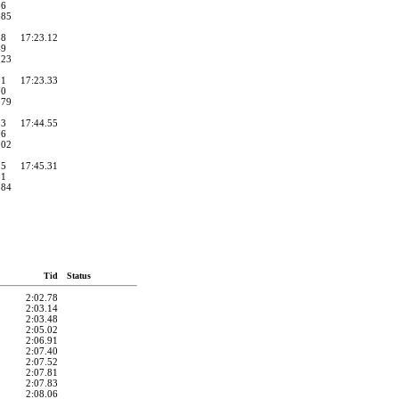
36
.85
88
17:23.12
49
.23
81
17:23.33
70
.79
13
17:44.55
76
.02
15
17:45.31
81
.84
Tid
Status
2:02.78
2:03.14
2:03.48
2:05.02
2:06.91
2:07.40
2:07.52
2:07.81
2:07.83
2:08.06