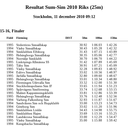
Resultat Sum-Sim 2010 Riks (25m)
Stockholm, 11 december 2010 09:12
15-16, Finaler
Född
Förening
DIST
50m
100m
150m
1995
Södertörns Simsällskap
30.92
1:06.03
1:42.26
1994
Väsby Simsällskap
30.43
1:05.28
1:42.32
1994
Simklubben Elfsborg
31.43
1:07.15
1:43.89
1995
Helsingborgs Simsällskap
30.35
1:05.06
1:42.77
1994
Norrtälje Simklubb
30.70
1:06.70
1:44.22
1995
Linköpings Allmänna SS
31.42
1:07.89
1:45.69
1995
Täby Sim
30.91
1:07.21
1:45.09
1995
Väsby Simsällskap
32.28
1:09.83
1:48.92
1994
Eslövs Simsällskap
33.02
1:10.56
1:48.97
1995
Järfälla Simsällskap
32.80
1:09.60
1:48.67
1995
Helsingborgs Simsällskap
33.01
1:10.34
1:48.80
1995
Föreningen Udevalla Sim
33.52
1:12.00
1:51.30
1994
Stockholmspolisens Sim IF
33.65
1:11.94
1:51.23
1995
Spårvägens Simförening
33.74
1:12.68
1:53.15
1995
Malmö Kappsimningsklubb
33.81
1:12.86
1:53.39
1995
Helsingborgs Simsällskap
33.76
1:12.48
1:52.56
1994
Varberg-Falkenberg Sim
32.93
1:11.87
1:51.67
1994
Sandvikens Sim och Hoppklubb
33.00
1:13.23
1:54.73
1994
Göteborg Sim
33.02
1:11.20
1:51.96
1995
Simklubben Lödde
34.43
1:14.98
1:55.75
1995
Simklubben Hajen
33.69
1:13.16
1:55.25
ö
1994
Landskrona Simsällskap
33.00
1:12.29
1:54.47
1995
Väsby Simsällskap
35.00
1:15.88
1:59.42
1994
Kungsbacka Simsällskap