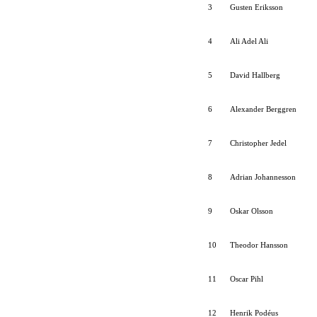
3
Gusten Eriksson
4
Ali Adel Ali
5
David Hallberg
6
Alexander Berggren
7
Christopher Jedel
8
Adrian Johannesson
9
Oskar Olsson
10
Theodor Hansson
11
Oscar Pihl
12
Henrik Podéus