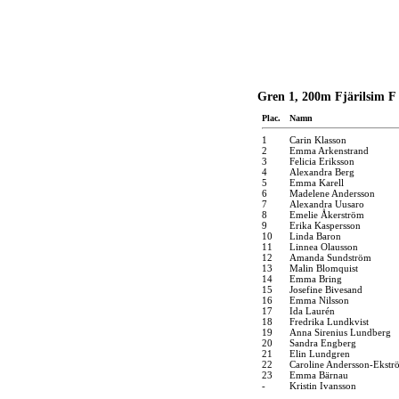
Gren 1, 200m Fjärilsim F 
Plac.
Namn
1
Carin Klasson
2
Emma Arkenstrand
3
Felicia Eriksson
4
Alexandra Berg
5
Emma Karell
6
Madelene Andersson
7
Alexandra Uusaro
8
Emelie Åkerström
9
Erika Kaspersson
10
Linda Baron
11
Linnea Olausson
12
Amanda Sundström
13
Malin Blomquist
14
Emma Bring
15
Josefine Bivesand
16
Emma Nilsson
17
Ida Laurén
18
Fredrika Lundkvist
19
Anna Sirenius Lundberg
20
Sandra Engberg
21
Elin Lundgren
22
Caroline Andersson-Ekstr
23
Emma Bärnau
-
Kristin Ivansson