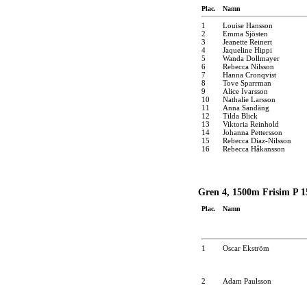
Plac.
Namn
1
Louise Hansson
2
Emma Sjösten
3
Jeanette Reinert
4
Jaqueline Hippi
5
Wanda Dollmayer
6
Rebecca Nilsson
7
Hanna Cronqvist
8
Tove Sparrman
9
Alice Ivarsson
10
Nathalie Larsson
11
Anna Sandäng
12
Tilda Blick
13
Viktoria Reinhold
14
Johanna Pettersson
15
Rebecca Diaz-Nilsson
16
Rebecca Håkansson
Gren 4, 1500m Frisim P 15
Plac.
Namn
1
Oscar Ekström
2
Adam Paulsson