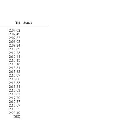
Tid
Status
2:07.02
2:07.49
2:07.52
2:08.03
2:09.24
2:10.89
2:12.28
2:12.44
2:15.13
2:15.18
2:15.81
2:15.83
2:15.87
2:16.00
2:16.33
2:16.34
2:16.69
2:16.87
2:17.20
2:17.57
2:18.67
2:19.55
2:20.49
DSQ