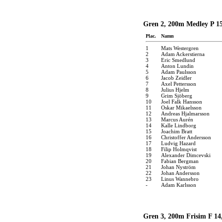
Gren 2, 200m Medley P 15
Plac.
Namn
1
Mats Westergren
2
Adam Ackerstierna
3
Eric Smedlund
4
Anton Lundin
5
Adam Paulsson
6
Jacob Zeidler
7
Axel Pettersson
8
Julius Hjelm
9
Grim Sjöberg
10
Joel Falk Hansson
11
Oskar Mikaelsson
12
Andreas Hjalmarsson
13
Marcus Aurén
14
Kalle Lindborg
15
Joachim Bratt
16
Christoffer Andersson
17
Ludvig Hazard
18
Filip Holmqvist
19
Alexander Dimcevski
20
Fabian Bergman
21
Johan Nyström
22
Johan Andersson
23
Linus Wannebro
-
Adam Karlsson
Gren 3, 200m Frisim F 14,