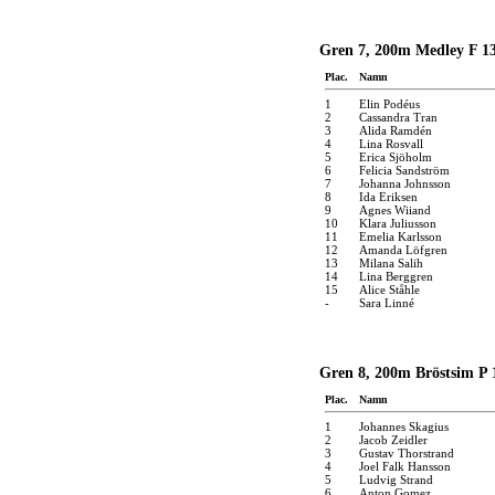
Gren 7, 200m Medley F 13 
Plac.
Namn
1
Elin Podéus
2
Cassandra Tran
3
Alida Ramdén
4
Lina Rosvall
5
Erica Sjöholm
6
Felicia Sandström
7
Johanna Johnsson
8
Ida Eriksen
9
Agnes Wiiand
10
Klara Juliusson
11
Emelia Karlsson
12
Amanda Löfgren
13
Milana Salih
14
Lina Berggren
15
Alice Ståhle
-
Sara Linné
Gren 8, 200m Bröstsim P 1
Plac.
Namn
1
Johannes Skagius
2
Jacob Zeidler
3
Gustav Thorstrand
4
Joel Falk Hansson
5
Ludvig Strand
6
Anton Gomez