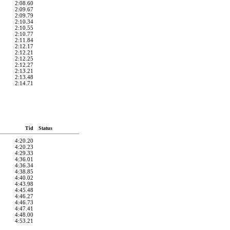
2:08.60
2:09.67
2:09.79
2:10.34
2:10.55
2:10.77
2:11.84
2:12.17
2:12.21
2:12.25
2:12.27
2:13.21
2:13.48
2:14.71
Tid
Status
4:20.20
4:20.23
4:29.33
4:36.01
4:36.34
4:38.85
4:40.02
4:43.98
4:45.48
4:46.27
4:46.73
4:47.41
4:48.00
4:53.21