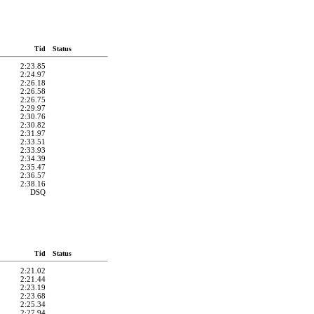
Tid
Status
2:23.85
2:24.97
2:26.18
2:26.58
2:26.75
2:29.97
2:30.76
2:30.82
2:31.97
2:33.51
2:33.93
2:34.39
2:35.47
2:36.57
2:38.16
DSQ
Tid
Status
2:21.02
2:21.44
2:23.19
2:23.68
2:25.34
2:27.94