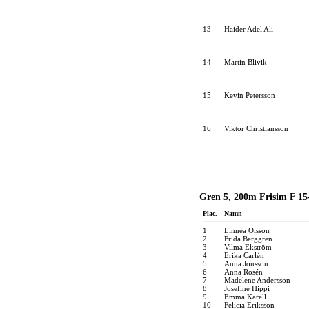
13
Haider Adel Ali
14
Martin Blivik
15
Kevin Petersson
16
Viktor Christiansson
Gren 5, 200m Frisim F 15-
Plac.
Namn
1
Linnéa Olsson
2
Frida Berggren
3
Vilma Ekström
4
Erika Carlén
5
Anna Jonsson
6
Anna Rosén
7
Madelene Andersson
8
Josefine Hippi
9
Emma Karell
10
Felicia Eriksson