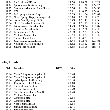
1994
Simklubben Elfsborg
32.58
1:08.38
1:47.29
1994
Spårvägens Simförening
33.52
1:11.30
1:50.25
1995
Mölndals Allmänna Simsällskap
33.56
1:11.36
1:50.52
1995
S71
33.11
1:10.95
1:50.04
1995
Falköpings Simsällskap
33.03
1:11.64
1:52.01
1995
Norrköpings Kappsimningsklubb
33.16
1:11.00
1:50.29
1994
Solna Sundbyberg SS 04
33.49
1:11.47
1:50.59
1994
Örnsköldsviks Allmänna SS
33.36
1:11.15
1:50.50
1995
Föreningen Udevalla Sim
34.23
1:13.24
1:53.02
1994
Tunafors Sportklubb
33.65
1:12.78
1:53.43
1995
Kristianstads SLS
33.90
1:12.83
1:53.65
1994
Västerås Simsällskap
35.44
1:14.77
1:54.42
1994
Simsällskapet Iden
34.57
1:13.71
1:54.18
1994
Jönköpings Simsällskap
33.44
1:12.75
1:53.81
1995
Vellinge-Näsets Simklubb
33.82
1:13.12
1:54.73
1995
Skuru Idrottsklubb
34.35
1:13.96
1:55.75
5-16, Finaler
Född
Förening
DIST
50m
1994
Malmö Kappsimningsklubb
29.70
1994
Malmö Kappsimningsklubb
30.20
1994
Spårvägens Simförening
30.56
1994
Jönköpings Simsällskap
31.13
1995
Simklubben Neptun
31.15
1995
Skuru Idrottsklubb
30.79
1994
Stockholmspolisens Sim IF
31.78
1994
Västerås Simsällskap
32.01
1994
Göteborg Sim
31.64
1994
Göteborg Sim
30.72
1995
Väsby Simsällskap
31.68
1994
Simklubben Sydsim
32.41
1995
Simklubben Ran
32.06