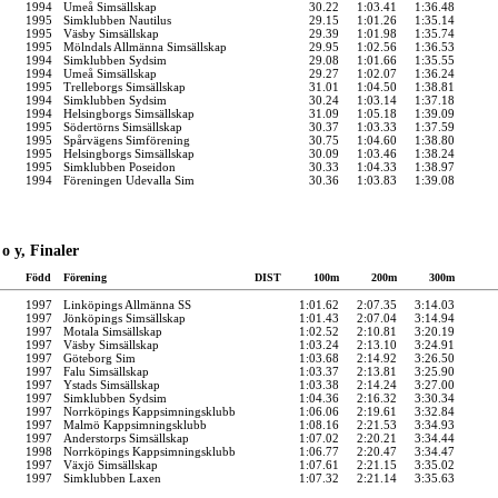
1994
Umeå Simsällskap
30.22
1:03.41
1:36.48
1995
Simklubben Nautilus
29.15
1:01.26
1:35.14
1995
Väsby Simsällskap
29.39
1:01.98
1:35.74
1995
Mölndals Allmänna Simsällskap
29.95
1:02.56
1:36.53
1994
Simklubben Sydsim
29.08
1:01.66
1:35.55
1994
Umeå Simsällskap
29.27
1:02.07
1:36.24
1995
Trelleborgs Simsällskap
31.01
1:04.50
1:38.81
1994
Simklubben Sydsim
30.24
1:03.14
1:37.18
1994
Helsingborgs Simsällskap
31.09
1:05.18
1:39.09
1995
Södertörns Simsällskap
30.37
1:03.33
1:37.59
1995
Spårvägens Simförening
30.75
1:04.60
1:38.80
1995
Helsingborgs Simsällskap
30.09
1:03.46
1:38.24
1995
Simklubben Poseidon
30.33
1:04.33
1:38.97
1994
Föreningen Udevalla Sim
30.36
1:03.83
1:39.08
o y, Finaler
Född
Förening
DIST
100m
200m
300m
1997
Linköpings Allmänna SS
1:01.62
2:07.35
3:14.03
1997
Jönköpings Simsällskap
1:01.43
2:07.04
3:14.94
1997
Motala Simsällskap
1:02.52
2:10.81
3:20.19
1997
Väsby Simsällskap
1:03.24
2:13.10
3:24.91
1997
Göteborg Sim
1:03.68
2:14.92
3:26.50
1997
Falu Simsällskap
1:03.37
2:13.81
3:25.90
1997
Ystads Simsällskap
1:03.38
2:14.24
3:27.00
1997
Simklubben Sydsim
1:04.36
2:16.32
3:30.34
1997
Norrköpings Kappsimningsklubb
1:06.06
2:19.61
3:32.84
1997
Malmö Kappsimningsklubb
1:08.16
2:21.53
3:34.93
1997
Anderstorps Simsällskap
1:07.02
2:20.21
3:34.44
1998
Norrköpings Kappsimningsklubb
1:06.77
2:20.47
3:34.47
1997
Växjö Simsällskap
1:07.61
2:21.15
3:35.02
1997
Simklubben Laxen
1:07.32
2:21.14
3:35.63