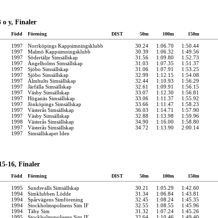
o y, Finaler
Född
Förening
DIST
50m
100m
150m
1997
Norrköpings Kappsimningsklubb
30.24
1:06.70
1:50.44
1997
Malmö Kappsimningsklubb
30.39
1:06.32
1:49.56
1997
Södertälje Simsällskap
31.56
1:09.80
1:52.73
1997
Ängelholms Simsällskap
31.03
1:07.35
1:51.37
1997
Sjöbo Simsällskap
31.06
1:07.91
1:53.25
1997
Sjöbo Simsällskap
32.99
1:12.15
1:54.08
1997
Älmhults Simsällskap
32.44
1:10.93
1:56.29
1997
Järfälla Simsällskap
32.61
1:09.91
1:56.15
1997
Väsby Simsällskap
33.07
1:12.30
1:56.81
1997
Höganäs Simsällskap
33.06
1:11.37
1:55.92
1997
Jönköpings Simsällskap
33.66
1:11.47
1:58.23
1997
Västerås Simsällskap
36.03
1:14.71
1:57.90
1997
Väsby Simsällskap
32.88
1:13.98
1:59.96
1998
Västerås Simsällskap
34.90
1:16.00
1:58.80
1997
Västerås Simsällskap
34.72
1:13.90
2:00.14
1997
Simsällskapet Iden
5-16, Finaler
Född
Förening
DIST
50m
100m
150m
1995
Sundsvalls Simsällskap
30.21
1:05.29
1:42.60
1994
Simklubben Lödde
31.34
1:06.84
1:43.81
1994
Spårvägens Simförening
32.45
1:08.24
1:45.35
1994
Stockholmspolisens Sim IF
32.55
1:08.55
1:45.96
1994
Täby Sim
31.32
1:07.24
1:45.26
1995
Stockholmspolisens Sim IF
32.64
1:10.46
1:49.40