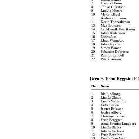
7
Fredrik Olsson
8
Tobias Gustafson
9
Ludvig Hazard
10
Victor Klügel
11
Andreas Elofsson
11
Kevin Thorvaldsson
13
Max Eriksson
14
Carl-Henrik Henriksson
15
Johan Andersson
16
Niclas Just
17
Linus Wannebro
18
Johan Nyström
19
Simon Boman
20
Sebastian Dobrescu
21
Rasmus Lundell
22
Patrik Jansson
Gren 9, 100m Ryggsim F 1
Plac.
Namn
1
Ida Lindborg
2
Linnéa Olsson
3
Emma Wahlström
4
Erika Carlén
5
Jessica Eriksson
6
Jessica Allberg
7
Christine Ekman
8
Frida Berggren
9
Anna Sirenius Lundberg
10
Linnéa Bielicz
11
Julia Robertsson
12
Frida Börnfors
13
Emma Tran Ngan