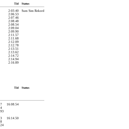
Tid
Status
2:03.40
Sum Sim Rekord
2:06.53
2:07.46
2:08.48
2:08.54
2:09.04
2:09.90
2:11.57
2:11.68
2:12.09
2:12.78
2:13.51
2:13.62
2:14.72
2:14.94
2:16.89
Tid
Status
67
16:08.54
54
.93
23
16:14.50
28
.24