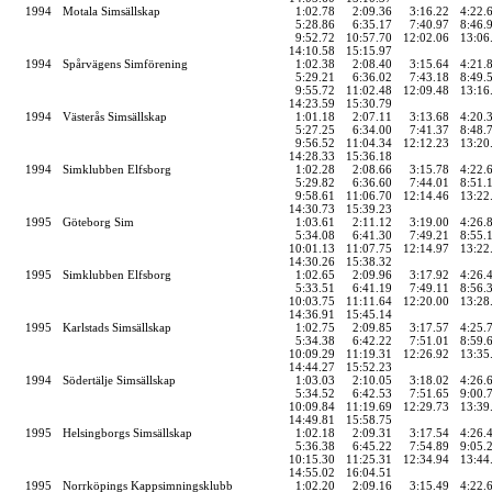
1994
Motala Simsällskap
1:02.78
2:09.36
3:16.22
4:22.
5:28.86
6:35.17
7:40.97
8:46.
9:52.72
10:57.70
12:02.06
13:06
14:10.58
15:15.97
1994
Spårvägens Simförening
1:02.38
2:08.40
3:15.64
4:21.
5:29.21
6:36.02
7:43.18
8:49.
9:55.72
11:02.48
12:09.48
13:16
14:23.59
15:30.79
1994
Västerås Simsällskap
1:01.18
2:07.11
3:13.68
4:20.
5:27.25
6:34.00
7:41.37
8:48.
9:56.52
11:04.34
12:12.23
13:20
14:28.33
15:36.18
1994
Simklubben Elfsborg
1:02.28
2:08.66
3:15.78
4:22.
5:29.82
6:36.60
7:44.01
8:51.
9:58.61
11:06.70
12:14.46
13:22
14:30.73
15:39.23
1995
Göteborg Sim
1:03.61
2:11.12
3:19.00
4:26.
5:34.08
6:41.30
7:49.21
8:55.
10:01.13
11:07.75
12:14.97
13:22
14:30.26
15:38.32
1995
Simklubben Elfsborg
1:02.65
2:09.96
3:17.92
4:26.
5:33.51
6:41.19
7:49.11
8:56.
10:03.75
11:11.64
12:20.00
13:28
14:36.91
15:45.14
1995
Karlstads Simsällskap
1:02.75
2:09.85
3:17.57
4:25.
5:34.38
6:42.22
7:51.01
8:59.
10:09.29
11:19.31
12:26.92
13:35
14:44.27
15:52.23
1994
Södertälje Simsällskap
1:03.03
2:10.05
3:18.02
4:26.
5:34.52
6:42.53
7:51.65
9:00.
10:09.84
11:19.69
12:29.73
13:39
14:49.81
15:58.75
1995
Helsingborgs Simsällskap
1:02.18
2:09.31
3:17.54
4:26.
5:36.38
6:45.22
7:54.89
9:05.
10:15.30
11:25.31
12:34.94
13:44
14:55.02
16:04.51
1995
Norrköpings Kappsimningsklubb
1:02.20
2:09.16
3:15.49
4:22.