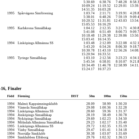
5:30.69
6:38.76
7:48.28
8:58.
10:09.24
11:19.52
12:29.01
13:39
14:51.35
16:03.28
1995
Spårvägens Simförening
1:03.74
2:11.71
3:19.91
4:28.
5:38.01
6:48.26
7:59.19
9:09.
10:20.52
11:31.81
12:43.03
13:54
15:05.53
16:16.29
1995
Karlskrona Simsällskap
1:04.12
2:12.35
3:21.71
4:30.
5:41.08
6:51.49
8:00.73
9:09.
10:18.48
11:29.38
12:39.86
13:50
15:03.41
16:14.35
1994
Linköpings Allmänna SS
1:03.48
2:12.09
3:22.08
4:32.
5:43.20
6:54.26
8:06.30
9:18.
10:30.78
11:43.10
12:56.26
14:08
15:20.94
16:33.51
1995
Tyringe Simsällskap
1:03.10
2:12.56
3:23.23
4:34.
5:45.54
6:58.01
8:10.07
9:21.
10:34.49
11:46.78
12:58.99
14:11
15:24.17
16:37.23
16, Finaler
Född
Förening
DIST
50m
100m
150m
1994
Malmö Kappsimningsklubb
28.09
58.99
1:30.20
1994
Västerås Simsällskap
29.08
1:00.36
1:32.28
1994
Linköpings Allmänna SS
28.60
59.36
1:31.37
1994
Jönköpings Simsällskap
28.19
58.49
1:30.78
1994
Nyköpings Simsällskap
29.69
1:02.23
1:34.50
1994
Mölndals Allmänna Simsällskap
29.23
1:02.17
1:35.40
1995
Linköpings Allmänna SS
29.72
1:02.35
1:35.19
1994
Väsby Simsällskap
29.47
1:01.41
1:34.18
1994
Norrtälje Simklubb
30.38
1:03.07
1:35.69
1994
Simklubben Elfsborg
29.76
1:02.32
1:36.13