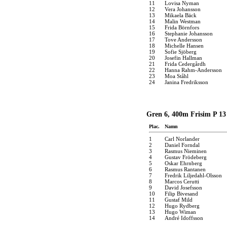
11
Lovisa Nyman
12
Vera Johansson
13
Mikaela Bäck
14
Malin Westman
15
Frida Börnfors
16
Stephanie Johansson
17
Tove Andersson
18
Michelle Hansen
19
Sofie Sjöberg
20
Josefin Hallman
21
Frida Cedergårdh
22
Hanna Rahm-Andersson
23
Moa Ståhl
24
Janina Fredriksson
Gren 6, 400m Frisim P 13 
Plac.
Namn
1
Carl Norlander
2
Daniel Forndal
3
Rasmus Nieminen
4
Gustav Frödeberg
5
Oskar Ehrnberg
6
Rasmus Rantanen
7
Fredrik Liljedahl-Olsson
8
Marcos Cerutti
9
David Josefsson
10
Filip Bivesand
11
Gustaf Mild
12
Hugo Rydberg
13
Hugo Wiman
14
André Idoffsson