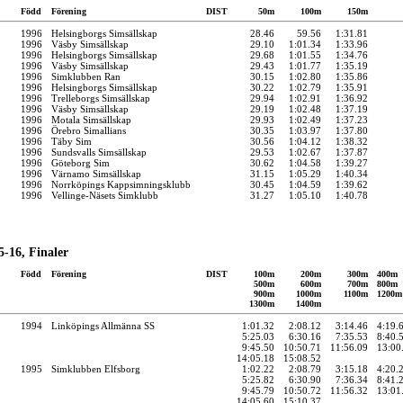
Född
Förening
DIST
50m
100m
150m
1996
Helsingborgs Simsällskap
28.46
59.56
1:31.81
1996
Väsby Simsällskap
29.10
1:01.34
1:33.96
1996
Helsingborgs Simsällskap
29.68
1:01.55
1:34.76
1996
Väsby Simsällskap
29.43
1:01.77
1:35.19
1996
Simklubben Ran
30.15
1:02.80
1:35.86
1996
Helsingborgs Simsällskap
30.22
1:02.79
1:35.91
1996
Trelleborgs Simsällskap
29.94
1:02.91
1:36.92
1996
Väsby Simsällskap
29.19
1:02.48
1:37.19
1996
Motala Simsällskap
29.93
1:02.49
1:37.23
1996
Örebro Simallians
30.35
1:03.97
1:37.80
1996
Täby Sim
30.56
1:04.12
1:38.32
1996
Sundsvalls Simsällskap
29.53
1:02.67
1:37.87
1996
Göteborg Sim
30.62
1:04.58
1:39.27
1996
Värnamo Simsällskap
31.15
1:05.29
1:40.34
1996
Norrköpings Kappsimningsklubb
30.45
1:04.59
1:39.62
1996
Vellinge-Näsets Simklubb
31.27
1:05.10
1:40.78
-16, Finaler
Född
Förening
DIST
100m
200m
300m
400m
500m
600m
700m
800m
900m
1000m
1100m
1200m
1300m
1400m
1994
Linköpings Allmänna SS
1:01.32
2:08.12
3:14.46
4:19.
5:25.03
6:30.16
7:35.53
8:40.
9:45.50
10:50.71
11:56.09
13:00
14:05.18
15:08.52
1995
Simklubben Elfsborg
1:02.22
2:08.79
3:15.18
4:20.
5:25.82
6:30.90
7:36.34
8:41.
9:45.79
10:50.72
11:56.32
13:01
14:05.60
15:10.37