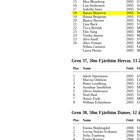
15
Moa Blomberg
2005
U
16
Lisa Andersson
2005
S
17
Isabella Isnes
2005
S
18
Hanna Besirevic
2005
S
19
Hanna Bergman
2005
S
20
Bianca Havner
2005
F
21
Lina Back
2005
S
22
Tuva Byfeldt
2005
M
23
Elin Yang
2005
M
24
Tindra Janson
2005
M
25
Alva Anell
2005
S
26
Alice Friman
2005
M
Wilma Carlsson
2005
F
Laura Perisic
2005
M
Gren 37, 50m Fjärilsim Herrar, 13 
Plac.
Namn
Född
Fö
1
Jakob Simonsson
2005
U
2
Marcus Östblom
2005
U
3
Petter Lundberg
2005
U
4
Jonathan Sandblom
2005
M
5
Oliver Andersson
2005
U
6
Noel Heal
2005
Tr
7
Anton Zwik
2005
M
8
William Erlandsson
2005
U
Gren 38, 50m Fjärilsim Damer, 12 
Plac.
Namn
Född
Fö
1
Emma Hejdengård
2006
U
2
Lovisa Stokke Eriksson
2006
M
3
Sofia Tranberg
2006
Tr
4
Emma Knauer
2006
S