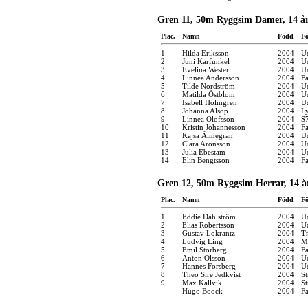
Gren 11, 50m Ryggsim Damer, 14 å
Plac.
Namn
Född
Fö
1
Hilda Eriksson
2004
U
2
Juni Karfunkel
2004
U
3
Evelina Wester
2004
U
4
Linnea Andersson
2004
F
5
Tilde Nordström
2004
U
6
Matilda Östblom
2004
U
7
Isabell Holmgren
2004
U
8
Johanna Alsop
2004
Ly
9
Linnea Olofsson
2004
S
10
Kristin Johannesson
2004
F
11
Kajsa Älmegran
2004
U
12
Clara Aronsson
2004
U
13
Julia Ebestam
2004
U
14
Elin Bengtsson
2004
F
Gren 12, 50m Ryggsim Herrar, 14 å
Plac.
Namn
Född
Fö
1
Eddie Dahlström
2004
U
2
Elias Robertsson
2004
U
3
Gustav Lokrantz
2004
Tr
4
Ludvig Ling
2004
M
5
Emil Storberg
2004
F
6
Anton Olsson
2004
U
7
Hannes Forsberg
2004
U
8
Theo Sire Jedkvist
2004
S
9
Max Källvik
2004
S
Hugo Bööck
2004
F