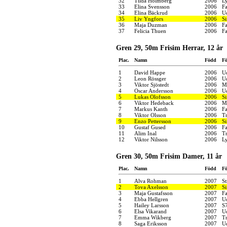
32
Tilda Holmberg
2006
Ly
33
Elina Svensson
2006
F
34
Elina Bäckrud
2006
U
35
Liv Yngfors
2006
S
36
Maja Duzman
2006
F
37
Felicia Thuen
2006
F
Gren 29, 50m Frisim Herrar, 12 år
Plac.
Namn
Född
Fö
1
David Happe
2006
U
2
Leon Rössger
2006
U
3
Viktor Sjöstedt
2006
M
4
Oscar Andersson
2006
U
5
Lukas Olofsson
2006
S
6
Viktor Hedeback
2006
M
7
Markus Kanth
2006
F
8
Viktor Olsson
2006
Tr
9
Enzo Pettersson
2006
S
10
Gustaf Gused
2006
F
11
Alim Inal
2006
Tr
12
Viktor Nilsson
2006
Ly
Gren 30, 50m Frisim Damer, 11 år
Plac.
Namn
Född
Fö
1
Alva Rohman
2007
S
2
Tova Axelsson
2007
S
3
Maja Gustafsson
2007
F
4
Ebba Hellgren
2007
U
5
Hailey Larsson
2007
S
6
Elsa Vikarand
2007
U
7
Emma Wikberg
2007
Tr
8
Saga Eriksson
2007
U