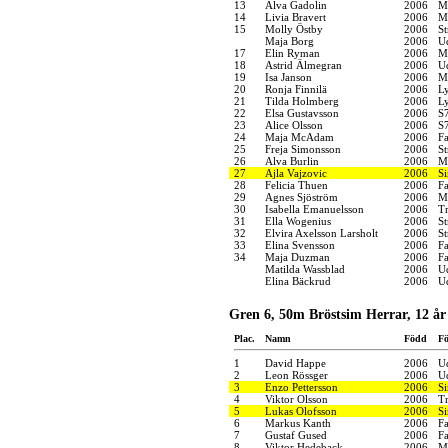
13
Alva Gadolin
2006
M
14
Livia Bravert
2006
M
15
Molly Östby
2006
S
Maja Borg
2006
U
17
Elin Ryman
2006
M
18
Astrid Älmegran
2006
U
19
Isa Janson
2006
M
20
Ronja Finnilä
2006
Ly
21
Tilda Holmberg
2006
Ly
22
Elsa Gustavsson
2006
S
23
Alice Olsson
2006
S
24
Maja McAdam
2006
F
25
Freja Simonsson
2006
S
26
Alva Burlin
2006
M
27
Ajla Vajzovic
2006
S
28
Felicia Thuen
2006
F
29
Agnes Sjöström
2006
M
30
Isabella Emanuelsson
2006
Tr
31
Ella Wogenius
2006
S
32
Elvira Axelsson Larsholt
2006
S
33
Elina Svensson
2006
F
34
Maja Duzman
2006
F
Matilda Wassblad
2006
U
Elina Bäckrud
2006
U
Gren 6, 50m Bröstsim Herrar, 12 år
Plac.
Namn
Född
Fö
1
David Happe
2006
U
2
Leon Rössger
2006
U
3
Enzo Pettersson
2006
S
4
Viktor Olsson
2006
Tr
5
Lukas Olofsson
2006
S
6
Markus Kanth
2006
F
7
Gustaf Gused
2006
F
8
Viktor Hedeback
2006
M