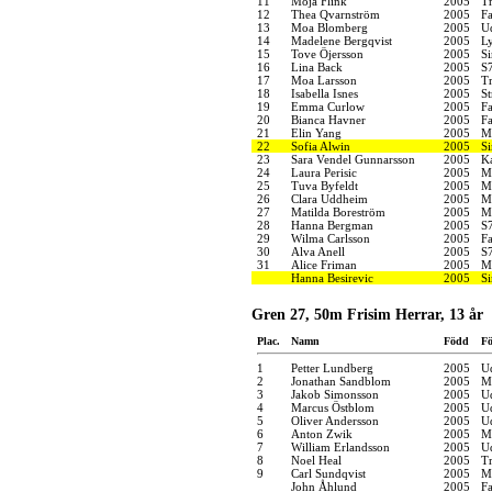
11
Möja Flink
2005
Tr
12
Thea Qvarnström
2005
F
13
Moa Blomberg
2005
U
14
Madelene Bergqvist
2005
Ly
15
Tove Öjersson
2005
S
16
Lina Back
2005
S
17
Moa Larsson
2005
Tr
18
Isabella Isnes
2005
S
19
Emma Curlow
2005
F
20
Bianca Havner
2005
F
21
Elin Yang
2005
M
22
Sofia Alwin
2005
S
23
Sara Vendel Gunnarsson
2005
K
24
Laura Perisic
2005
M
25
Tuva Byfeldt
2005
M
26
Clara Uddheim
2005
M
27
Matilda Boreström
2005
M
28
Hanna Bergman
2005
S
29
Wilma Carlsson
2005
F
30
Alva Anell
2005
S
31
Alice Friman
2005
M
Hanna Besirevic
2005
S
Gren 27, 50m Frisim Herrar, 13 år
Plac.
Namn
Född
Fö
1
Petter Lundberg
2005
U
2
Jonathan Sandblom
2005
M
3
Jakob Simonsson
2005
U
4
Marcus Östblom
2005
U
5
Oliver Andersson
2005
U
6
Anton Zwik
2005
M
7
William Erlandsson
2005
U
8
Noel Heal
2005
Tr
9
Carl Sundqvist
2005
M
John Åhlund
2005
F