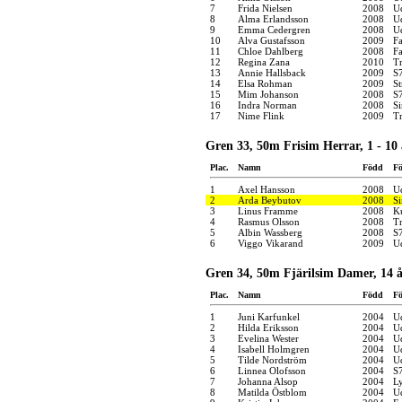
7
Frida Nielsen
2008
U
8
Alma Erlandsson
2008
U
9
Emma Cedergren
2008
U
10
Alva Gustafsson
2009
F
11
Chloe Dahlberg
2008
F
12
Regina Zana
2010
Tr
13
Annie Hallsback
2009
S
14
Elsa Rohman
2009
S
15
Mim Johanson
2008
S
16
Indra Norman
2008
S
17
Nime Flink
2009
Tr
Gren 33, 50m Frisim Herrar, 1 - 10 
Plac.
Namn
Född
Fö
1
Axel Hansson
2008
U
2
Arda Beybutov
2008
S
3
Linus Framme
2008
K
4
Rasmus Olsson
2008
Tr
5
Albin Wassberg
2008
S
6
Viggo Vikarand
2009
U
Gren 34, 50m Fjärilsim Damer, 14 
Plac.
Namn
Född
Fö
1
Juni Karfunkel
2004
U
2
Hilda Eriksson
2004
U
3
Evelina Wester
2004
U
4
Isabell Holmgren
2004
U
5
Tilde Nordström
2004
U
6
Linnea Olofsson
2004
S
7
Johanna Alsop
2004
Ly
8
Matilda Östblom
2004
U