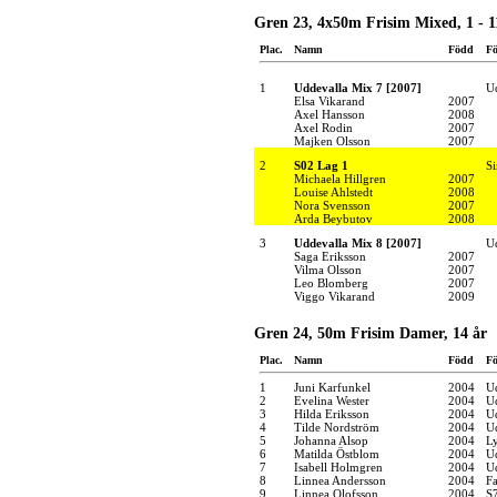
Gren 23, 4x50m Frisim Mixed, 1 - 1
Plac.
Namn
Född
Fö
1
Uddevalla Mix 7 [2007]
U
Elsa Vikarand
2007
Axel Hansson
2008
Axel Rodin
2007
Majken Olsson
2007
2
S02 Lag 1
S
Michaela Hillgren
2007
Louise Ahlstedt
2008
Nora Svensson
2007
Arda Beybutov
2008
3
Uddevalla Mix 8 [2007]
U
Saga Eriksson
2007
Vilma Olsson
2007
Leo Blomberg
2007
Viggo Vikarand
2009
Gren 24, 50m Frisim Damer, 14 år
Plac.
Namn
Född
Fö
1
Juni Karfunkel
2004
U
2
Evelina Wester
2004
U
3
Hilda Eriksson
2004
U
4
Tilde Nordström
2004
U
5
Johanna Alsop
2004
Ly
6
Matilda Östblom
2004
U
7
Isabell Holmgren
2004
U
8
Linnea Andersson
2004
F
9
Linnea Olofsson
2004
S