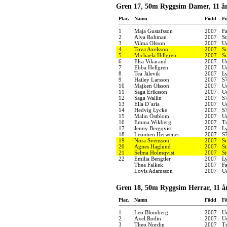
Gren 17, 50m Ryggsim Damer, 11 å
Plac.
Namn
Född
Fö
1
Maja Gustafsson
2007
F
2
Alva Rohman
2007
S
3
Vilma Olsson
2007
U
4
Tova Axelsson
2007
S
5
Michaela Hillgren
2007
S
6
Elsa Vikarand
2007
U
7
Ebba Hellgren
2007
U
8
Tea Jälevik
2007
Ly
9
Hailey Larsson
2007
S
10
Majken Olsson
2007
U
11
Saga Eriksson
2007
U
12
Saga Wallin
2007
S
13
Ella D`aria
2007
U
14
Hedvig Lycke
2007
S
15
Malin Östblom
2007
U
16
Emma Wikberg
2007
Tr
17
Jenny Bergqvist
2007
Ly
18
Leontien Herweijer
2007
S
19
Nora Svensson
2007
S
20
Agnes Haglund
2007
S
21
Selma Holmqvist
2007
S
22
Emilia Bengtler
2007
Ly
Thea Falkek
2007
F
Lovis Adamsson
2007
U
Gren 18, 50m Ryggsim Herrar, 11 å
Plac.
Namn
Född
Fö
1
Leo Blomberg
2007
U
2
Axel Rodin
2007
U
3
Theo Nordin
2007
Tr