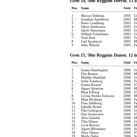
Gren 14, 50m Ryggsim Herrar, 13 å
Plac.
Namn
Född
Fö
1
Marcus Östblom
2005
U
2
Jonathan Sandblom
2005
M
3
Petter Lundberg
2005
U
4
Oliver Andersson
2005
U
5
Jakob Simonsson
2005
U
6
William Erlandsson
2005
U
7
Noel Heal
2005
Tr
8
Carl Sundqvist
2005
M
9
John Åhlund
2005
F
Gren 15, 50m Ryggsim Damer, 12 å
Plac.
Namn
Född
Fö
1
Emma Hejdengård
2006
U
2
Elin Ryman
2006
M
3
Matilda Wassblad
2006
U
4
Sofia Tranberg
2006
Tr
5
Emma Knauer
2006
S
6
Agnes Sjöström
2006
M
7
Maja Edberg
2006
S
8
Lovisa Stokke Eriksson
2006
M
9
Maja McAdam
2006
F
10
Elise Dahlberg
2006
F
11
Isabelle Rydén
2006
M
12
Ella Cedergren
2006
U
13
Elsa Gustavsson
2006
S
14
Alva Gadolin
2006
M
15
Tilia Olsson
2006
U
16
Livia Bravert
2006
M
17
Agnes Alfredsson
2006
S
18
Alice Olsson
2006
S
19
Molly Östby
2006
S