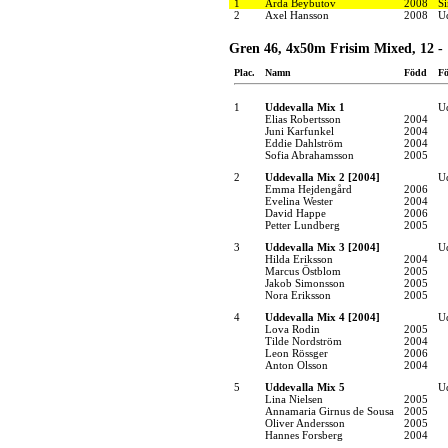
1
Arda Beybutov
2008
S
2
Axel Hansson
2008
U
Gren 46, 4x50m Frisim Mixed, 12 - 
Plac.
Namn
Född
Fö
1
Uddevalla Mix 1
U
Elias Robertsson
2004
Juni Karfunkel
2004
Eddie Dahlström
2004
Sofia Abrahamsson
2005
2
Uddevalla Mix 2 [2004]
U
Emma Hejdengård
2006
Evelina Wester
2004
David Happe
2006
Petter Lundberg
2005
3
Uddevalla Mix 3 [2004]
U
Hilda Eriksson
2004
Marcus Östblom
2005
Jakob Simonsson
2005
Nora Eriksson
2005
4
Uddevalla Mix 4 [2004]
U
Lova Rodin
2005
Tilde Nordström
2004
Leon Rössger
2006
Anton Olsson
2004
5
Uddevalla Mix 5
U
Lina Nielsen
2005
Annamaria Girnus de Sousa
2005
Oliver Andersson
2005
Hannes Forsberg
2004