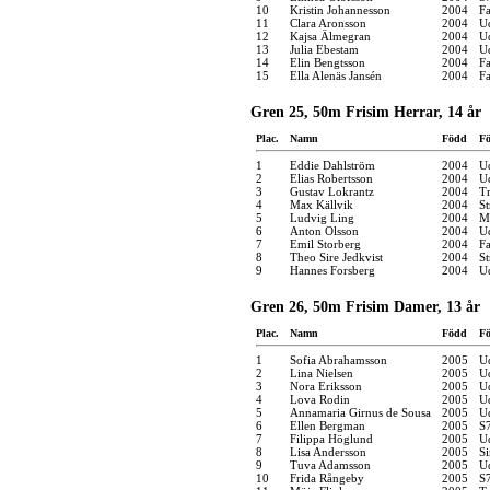
10
Kristin Johannesson
2004
F
11
Clara Aronsson
2004
U
12
Kajsa Älmegran
2004
U
13
Julia Ebestam
2004
U
14
Elin Bengtsson
2004
F
15
Ella Alenäs Jansén
2004
F
Gren 25, 50m Frisim Herrar, 14 år
Plac.
Namn
Född
Fö
1
Eddie Dahlström
2004
U
2
Elias Robertsson
2004
U
3
Gustav Lokrantz
2004
Tr
4
Max Källvik
2004
S
5
Ludvig Ling
2004
M
6
Anton Olsson
2004
U
7
Emil Storberg
2004
F
8
Theo Sire Jedkvist
2004
S
9
Hannes Forsberg
2004
U
Gren 26, 50m Frisim Damer, 13 år
Plac.
Namn
Född
Fö
1
Sofia Abrahamsson
2005
U
2
Lina Nielsen
2005
U
3
Nora Eriksson
2005
U
4
Lova Rodin
2005
U
5
Annamaria Girnus de Sousa
2005
U
6
Ellen Bergman
2005
S
7
Filippa Höglund
2005
U
8
Lisa Andersson
2005
S
9
Tuva Adamsson
2005
U
10
Frida Rångeby
2005
S