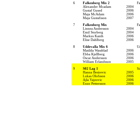
6
Falkenberg Mix 2
F
Alexander Mcadam
2004
Gustaf Gused
2006
Maja McAdam
2006
Maja Gustafsson
2007
7
Falkenberg Mix
F
Linnea Andersson
2004
Emil Storberg
2004
Markus Kanth
2006
Elise Dahlberg
2006
8
Uddevalla Mix 6
U
Matilda Wassblad
2006
Ebba Kjellberg
2006
Oscar Andersson
2006
William Erlandsson
2005
9
S02 Lag 1
S
Hanna Besirevic
2005
Lukas Olofsson
2006
Ajla Vajzovic
2006
Enzo Pettersson
2006