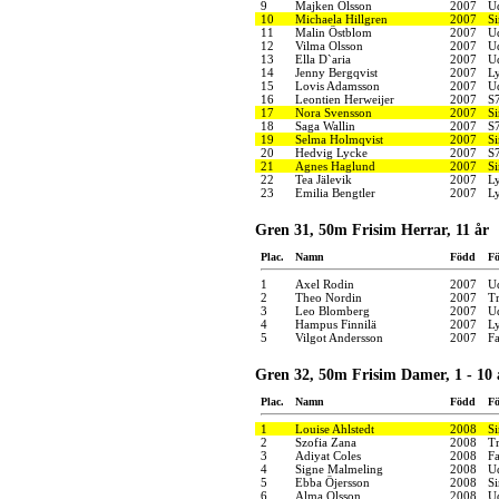
9
Majken Olsson
2007
U
10
Michaela Hillgren
2007
S
11
Malin Östblom
2007
U
12
Vilma Olsson
2007
U
13
Ella D`aria
2007
U
14
Jenny Bergqvist
2007
Ly
15
Lovis Adamsson
2007
U
16
Leontien Herweijer
2007
S
17
Nora Svensson
2007
S
18
Saga Wallin
2007
S
19
Selma Holmqvist
2007
S
20
Hedvig Lycke
2007
S
21
Agnes Haglund
2007
S
22
Tea Jälevik
2007
Ly
23
Emilia Bengtler
2007
Ly
Gren 31, 50m Frisim Herrar, 11 år
Plac.
Namn
Född
Fö
1
Axel Rodin
2007
U
2
Theo Nordin
2007
Tr
3
Leo Blomberg
2007
U
4
Hampus Finnilä
2007
Ly
5
Vilgot Andersson
2007
F
Gren 32, 50m Frisim Damer, 1 - 10 
Plac.
Namn
Född
Fö
1
Louise Ahlstedt
2008
S
2
Szofia Zana
2008
Tr
3
Adiyat Coles
2008
F
4
Signe Malmeling
2008
U
5
Ebba Öjersson
2008
S
6
Alma Olsson
2008
U