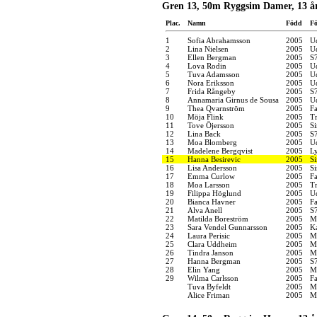
Gren 13, 50m Ryggsim Damer, 13 å
Plac.
Namn
Född
Fö
1
Sofia Abrahamsson
2005
U
2
Lina Nielsen
2005
U
3
Ellen Bergman
2005
S
4
Lova Rodin
2005
U
5
Tuva Adamsson
2005
U
6
Nora Eriksson
2005
U
7
Frida Rångeby
2005
S
8
Annamaria Girnus de Sousa
2005
U
9
Thea Qvarnström
2005
F
10
Möja Flink
2005
Tr
11
Tove Öjersson
2005
S
12
Lina Back
2005
S
13
Moa Blomberg
2005
U
14
Madelene Bergqvist
2005
Ly
15
Hanna Besirevic
2005
S
16
Lisa Andersson
2005
S
17
Emma Curlow
2005
F
18
Moa Larsson
2005
Tr
19
Filippa Höglund
2005
U
20
Bianca Havner
2005
F
21
Alva Anell
2005
S
22
Matilda Boreström
2005
M
23
Sara Vendel Gunnarsson
2005
K
24
Laura Perisic
2005
M
25
Clara Uddheim
2005
M
26
Tindra Janson
2005
M
27
Hanna Bergman
2005
S
28
Elin Yang
2005
M
29
Wilma Carlsson
2005
F
Tuva Byfeldt
2005
M
Alice Friman
2005
M