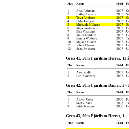
Plac.
Namn
Född
Fö
1
Alva Rohman
2007
S
2
Hailey Larsson
2007
S
3
Tova Axelsson
2007
S
4
Ebba Hellgren
2007
U
5
Michaela Hillgren
2007
S
6
Maja Gustafsson
2007
F
7
Elsa Vikarand
2007
U
8
Malin Östblom
2007
U
9
Emma Wikberg
2007
Tr
10
Majken Olsson
2007
U
11
Vilma Olsson
2007
U
12
Saga Eriksson
2007
U
Gren 41, 50m Fjärilsim Herrar, 11 
Plac.
Namn
Född
Fö
1
Axel Rodin
2007
U
2
Leo Blomberg
2007
U
Gren 42, 50m Fjärilsim Damer, 1 - 
Plac.
Namn
Född
Fö
1
Adiyat Coles
2008
F
2
Szofia Zana
2008
Tr
3
Frida Nielsen
2008
U
Gren 43, 50m Fjärilsim Herrar, 1 - 
Plac.
Namn
Född
Fö