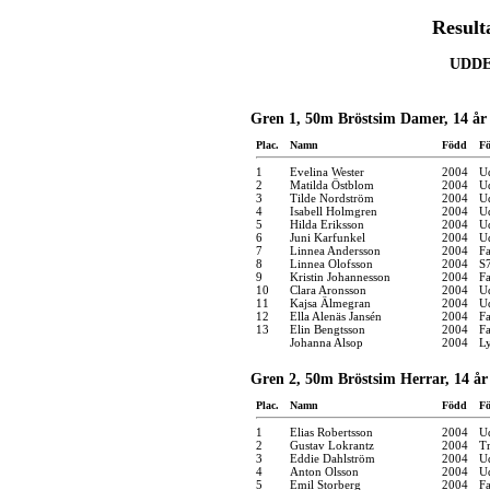
Result
UDDE
Gren 1, 50m Bröstsim Damer, 14 år
Plac.
Namn
Född
Fö
1
Evelina Wester
2004
U
2
Matilda Östblom
2004
U
3
Tilde Nordström
2004
U
4
Isabell Holmgren
2004
U
5
Hilda Eriksson
2004
U
6
Juni Karfunkel
2004
U
7
Linnea Andersson
2004
F
8
Linnea Olofsson
2004
S
9
Kristin Johannesson
2004
F
10
Clara Aronsson
2004
U
11
Kajsa Älmegran
2004
U
12
Ella Alenäs Jansén
2004
F
13
Elin Bengtsson
2004
F
Johanna Alsop
2004
Ly
Gren 2, 50m Bröstsim Herrar, 14 år
Plac.
Namn
Född
Fö
1
Elias Robertsson
2004
U
2
Gustav Lokrantz
2004
Tr
3
Eddie Dahlström
2004
U
4
Anton Olsson
2004
U
5
Emil Storberg
2004
F