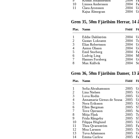
9
Kristin Johannesson
2004
F
10
Linnea Andersson
2004
F
11
Clara Aronsson
2004
U
Kajsa Älmegran
2004
U
Gren 35, 50m Fjärilsim Herrar, 14 
Plac.
Namn
Född
Fö
1
Eddie Dahlström
2004
U
2
Gustav Lokrantz
2004
Tr
3
Elias Robertsson
2004
U
4
Anton Olsson
2004
U
5
Emil Storberg
2004
F
6
Ludvig Ling
2004
M
7
Hannes Forsberg
2004
U
8
Max Källvik
2004
S
Gren 36, 50m Fjärilsim Damer, 13 
Plac.
Namn
Född
Fö
1
Sofia Abrahamsson
2005
U
2
Lina Nielsen
2005
U
3
Lova Rodin
2005
U
4
Annamaria Girnus de Sousa
2005
U
5
Nora Eriksson
2005
U
6
Ellen Bergman
2005
S
7
Tove Öjersson
2005
S
8
Möja Flink
2005
Tr
9
Frida Rångeby
2005
S
10
Filippa Höglund
2005
U
11
Thea Qvarnström
2005
F
12
Moa Larsson
2005
Tr
13
Tuva Adamsson
2005
U
14
Emma Curlow
2005
F