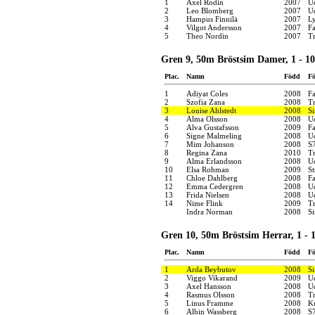
1
Axel Rodin
2007
U
2
Leo Blomberg
2007
U
3
Hampus Finnilä
2007
Ly
4
Vilgot Andersson
2007
F
5
Theo Nordin
2007
Tr
Gren 9, 50m Bröstsim Damer, 1 - 10
Plac.
Namn
Född
Fö
1
Adiyat Coles
2008
F
2
Szofia Zana
2008
Tr
3
Louise Ahlstedt
2008
S
4
Alma Olsson
2008
U
5
Alva Gustafsson
2009
F
6
Signe Malmeling
2008
U
7
Mim Johanson
2008
S
8
Regina Zana
2010
Tr
9
Alma Erlandsson
2008
U
10
Elsa Rohman
2009
S
11
Chloe Dahlberg
2008
F
12
Emma Cedergren
2008
U
13
Frida Nielsen
2008
U
14
Nime Flink
2009
Tr
Indra Norman
2008
S
Gren 10, 50m Bröstsim Herrar, 1 - 1
Plac.
Namn
Född
Fö
1
Arda Beybutov
2008
S
2
Viggo Vikarand
2009
U
3
Axel Hansson
2008
U
4
Rasmus Olsson
2008
Tr
5
Linus Framme
2008
K
6
Albin Wassberg
2008
S