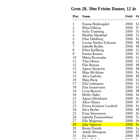
Gren 28, 50m Frisim Damer, 12 år
Plac.
Namn
Född
Fö
1
Emma Hejdengård
2006
U
2
Maja Edberg
2006
S
3
Sofia Tranberg
2006
Tr
4
Matilda Wassblad
2006
U
5
Elise Dahlberg
2006
F
6
Lovisa Stokke Eriksson
2006
M
7
Isabelle Rydén
2006
M
8
Ebba Kjellberg
2006
U
9
Emma Knauer
2006
S
10
Märta Ryrrmalm
2006
U
11
Tilia Olsson
2006
U
12
Elin Ryman
2006
M
13
Agnes Sjöström
2006
M
14
Maja McAdam
2006
F
15
Alva Gadolin
2006
M
16
Maja Borg
2006
U
17
Ella Cedergren
2006
U
18
Elsa Gustavsson
2006
S
19
Livia Bravert
2006
M
20
Molly Östby
2006
S
21
Agnes Alfredsson
2006
S
22
Alice Olsson
2006
S
23
Elvira Axelsson Larsholt
2006
S
24
Alva Burlin
2006
M
25
Freja Simonsson
2006
S
26
Isabella Emanuelsson
2006
Tr
27
Ella Wogenius
2006
S
28
Ajla Vajzovic
2006
S
29
Ronja Finnilä
2006
Ly
30
Astrid Älmegran
2006
U
31
Isa Janson
2006
M