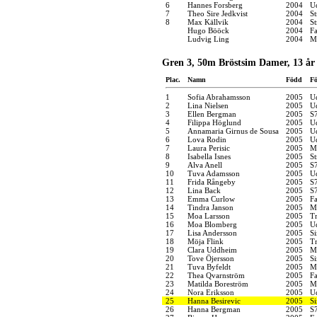
6
Hannes Forsberg
2004
U
7
Theo Sire Jedkvist
2004
S
8
Max Källvik
2004
S
Hugo Bööck
2004
F
Ludvig Ling
2004
M
Gren 3, 50m Bröstsim Damer, 13 år
Plac.
Namn
Född
Fö
1
Sofia Abrahamsson
2005
U
2
Lina Nielsen
2005
U
3
Ellen Bergman
2005
S
4
Filippa Höglund
2005
U
5
Annamaria Girnus de Sousa
2005
U
6
Lova Rodin
2005
U
7
Laura Perisic
2005
M
8
Isabella Isnes
2005
S
9
Alva Anell
2005
S
10
Tuva Adamsson
2005
U
11
Frida Rångeby
2005
S
12
Lina Back
2005
S
13
Emma Curlow
2005
F
14
Tindra Janson
2005
M
15
Moa Larsson
2005
Tr
16
Moa Blomberg
2005
U
17
Lisa Andersson
2005
S
18
Möja Flink
2005
Tr
19
Clara Uddheim
2005
M
20
Tove Öjersson
2005
S
21
Tuva Byfeldt
2005
M
22
Thea Qvarnström
2005
F
23
Matilda Boreström
2005
M
24
Nora Eriksson
2005
U
25
Hanna Besirevic
2005
S
26
Hanna Bergman
2005
S