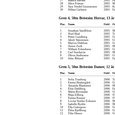
27
Bianca Havner
2005
F
28
Alice Friman
2005
M
29
Sara Vendel Gunnarsson
2005
K
30
Wilma Carlsson
2005
F
Gren 4, 50m Bröstsim Herrar, 13 år
Plac.
Namn
Född
Fö
1
Jonathan Sandblom
2005
M
2
Noel Heal
2005
Tr
3
Petter Lundberg
2005
U
4
Jakob Simonsson
2005
U
5
Marcus Östblom
2005
U
6
Anton Zwik
2005
M
7
William Erlandsson
2005
U
8
Carl Sundqvist
2005
M
9
Oliver Andersson
2005
U
10
John Åhlund
2005
F
Gren 5, 50m Bröstsim Damer, 12 år
Plac.
Namn
Född
Fö
1
Sofia Tranberg
2006
Tr
2
Emma Hejdengård
2006
U
3
Amanda Mankinen
2006
M
4
Elise Dahlberg
2006
F
5
Märta Ryrrmalm
2006
U
6
Maja Edberg
2006
S
7
Emma Knauer
2006
S
8
Lovisa Stokke Eriksson
2006
M
9
Isabelle Rydén
2006
M
10
Ella Cedergren
2006
U
11
Ebba Kjellberg
2006
U
12
Tilia Olsson
2006
U