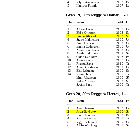
4
Vilgot Andersson
2007
F
5
Hampus Finnilä
2007
Ly
Gren 19, 50m Ryggsim Damer, 1 - 1
Plac.
Namn
Född
Fö
1
Adiyat Coles
2008
F
2
Ebba Öjersson
2008
S
3
Louise Ahlstedt
2008
S
4
Signe Malmeling
2008
U
5
Frida Nielsen
2008
U
6
Emma Cedergren
2008
U
7
Alma Erlandsson
2008
U
8
Annie Hallsback
2009
S
9
Chloe Dahlberg
2008
F
10
Alma Olsson
2008
U
11
Regina Zana
2010
Tr
12
Alva Gustafsson
2009
F
13
Elsa Rohman
2009
S
14
Nime Flink
2009
Tr
Mim Johanson
2008
S
Indra Norman
2008
S
Szofia Zana
2008
Tr
Gren 20, 50m Ryggsim Herrar, 1 - 1
Plac.
Namn
Född
Fö
1
Axel Hansson
2008
U
2
Arda Beybutov
2008
S
3
Linus Framme
2008
K
4
Rasmus Olsson
2008
Tr
5
Viggo Vikarand
2009
U
6
Albin Wassberg
2008
S