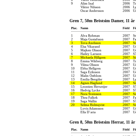
9
Alim Inal
2006
Tr
Viktor Nilsson
2006
Ly
Oscar Andersson
2006
U
Gren 7, 50m Bröstsim Damer, 11 år
Plac.
Namn
Född
Fö
1
Alva Rohman
2007
S
2
Maja Gustafsson
2007
F
3
Tova Axelsson
2007
S
4
Elsa Vikarand
2007
U
5
Majken Olsson
2007
U
6
Hailey Larsson
2007
S
7
Michaela Hillgren
2007
S
8
Emma Wikberg
2007
Tr
9
Vilma Olsson
2007
U
10
Ebba Hellgren
2007
U
11
Saga Eriksson
2007
U
12
Malin Östblom
2007
U
13
Emilia Bengtler
2007
Ly
14
Agnes Haglund
2007
S
15
Leontien Herweijer
2007
S
16
Hedvig Lycke
2007
S
17
Nora Svensson
2007
S
18
Thea Falkek
2007
F
19
Saga Wallin
2007
S
20
Selma Holmqvist
2007
S
Lovis Adamsson
2007
U
Ella D`aria
2007
U
Gren 8, 50m Bröstsim Herrar, 11 år
Plac.
Namn
Född
Fö