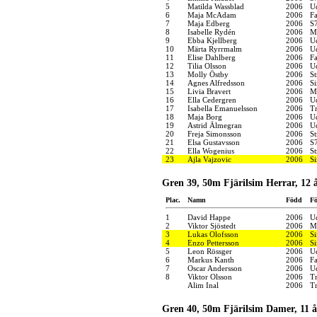
5
Matilda Wassblad
2006
U
6
Maja McAdam
2006
F
7
Maja Edberg
2006
S
8
Isabelle Rydén
2006
M
9
Ebba Kjellberg
2006
U
10
Märta Ryrrmalm
2006
U
11
Elise Dahlberg
2006
F
12
Tilia Olsson
2006
U
13
Molly Östby
2006
S
14
Agnes Alfredsson
2006
S
15
Livia Bravert
2006
M
16
Ella Cedergren
2006
U
17
Isabella Emanuelsson
2006
Tr
18
Maja Borg
2006
U
19
Astrid Älmegran
2006
U
20
Freja Simonsson
2006
S
21
Elsa Gustavsson
2006
S
22
Ella Wogenius
2006
S
23
Ajla Vajzovic
2006
S
Gren 39, 50m Fjärilsim Herrar, 12 
Plac.
Namn
Född
Fö
1
David Happe
2006
U
2
Viktor Sjöstedt
2006
M
3
Lukas Olofsson
2006
S
4
Enzo Pettersson
2006
S
5
Leon Rössger
2006
U
6
Markus Kanth
2006
F
7
Oscar Andersson
2006
U
8
Viktor Olsson
2006
Tr
Alim Inal
2006
Tr
Gren 40, 50m Fjärilsim Damer, 11 å