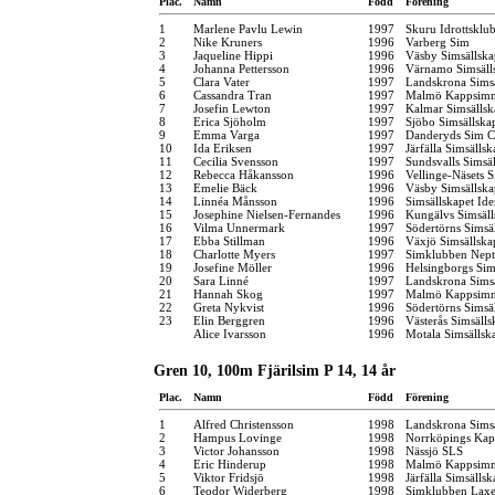
Plac.
Namn
Född
Förening
1
Marlene Pavlu Lewin
1997
Skuru Idrottsklu
2
Nike Kruners
1996
Varberg Sim
3
Jaqueline Hippi
1996
Väsby Simsällska
4
Johanna Pettersson
1996
Värnamo Simsäll
5
Clara Vater
1997
Landskrona Sims
6
Cassandra Tran
1997
Malmö Kappsimn
7
Josefin Lewton
1997
Kalmar Simsällsk
8
Erica Sjöholm
1997
Sjöbo Simsällska
9
Emma Varga
1997
Danderyds Sim C
10
Ida Eriksen
1997
Järfälla Simsällsk
11
Cecilia Svensson
1997
Sundsvalls Simsä
12
Rebecca Håkansson
1996
Vellinge-Näsets 
13
Emelie Bäck
1996
Väsby Simsällska
14
Linnéa Månsson
1996
Simsällskapet Id
15
Josephine Nielsen-Fernandes
1996
Kungälvs Simsäll
16
Vilma Unnermark
1997
Södertörns Simsä
17
Ebba Stillman
1996
Växjö Simsällska
18
Charlotte Myers
1997
Simklubben Nep
19
Josefine Möller
1996
Helsingborgs Sim
20
Sara Linné
1997
Landskrona Sims
21
Hannah Skog
1997
Malmö Kappsimn
22
Greta Nykvist
1996
Södertörns Simsä
23
Elin Berggren
1996
Västerås Simsälls
Alice Ivarsson
1996
Motala Simsällsk
Gren 10, 100m Fjärilsim P 14, 14 år
Plac.
Namn
Född
Förening
1
Alfred Christensson
1998
Landskrona Sims
2
Hampus Lovinge
1998
Norrköpings Kap
3
Victor Johansson
1998
Nässjö SLS
4
Eric Hinderup
1998
Malmö Kappsimn
5
Viktor Fridsjö
1998
Järfälla Simsällsk
6
Teodor Widerberg
1998
Simklubben Lax