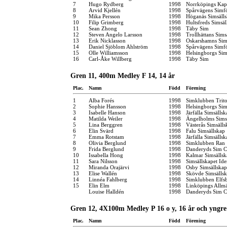
7
Hugo Rydberg
1998
Norrköpings Kap
8
Arvid Kjellén
1998
Spårvägens Simf
9
Mika Persson
1998
Höganäs Simsäll
10
Filip Grimberg
1998
Hultsfreds Simsäl
11
Sean Zhong
1998
Täby Sim
12
Steven Angelo Larsson
1998
Trollhättans Sims
13
Erik Nicklasson
1998
Oskarshamns Sim
14
Daniel Sjöblom Ahlström
1998
Spårvägens Simf
15
Olle Williamsson
1998
Helsingborgs Sim
16
Carl-Åke Willberg
1998
Täby Sim
Gren 11, 400m Medley F 14, 14 år
Plac.
Namn
Född
Förening
1
Alba Forés
1998
Simklubben Trit
2
Sophie Hansson
1998
Helsingborgs Sim
3
Isabelle Hanson
1998
Järfälla Simsällsk
4
Matilda Weiler
1998
Ängelholms Sims
5
Lina Berggren
1998
Västerås Simsälls
6
Elin Svärd
1998
Falu Simsällskap
7
Emma Rotstam
1998
Järfälla Simsällsk
8
Olivia Berglund
1998
Simklubben Ran
9
Frida Berglund
1998
Danderyds Sim C
10
Issabella Hong
1998
Kalmar Simsällsk
11
Sara Nilsson
1998
Simsällskapet Id
12
Miranda Orajärvi
1998
Osby Simsällskap
13
Elise Wallén
1998
Skövde Simsälls
14
Linnéa Fahlberg
1998
Simklubben Elfs
15
Elin Elm
1998
Linköpings Allm
Louise Halldén
1998
Danderyds Sim C
Gren 12, 4X100m Medley P 16 o y, 16 år och yngre
Plac.
Namn
Född
Förening