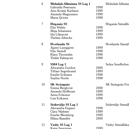
6
Mölndals Allmänna SS Lag 1
Mölndals Allmän
Gabriella Petersson
1998
Ann-Kristin Karlsson
1999
Amanda Magnusson
1999
Marta Qvirist
1998
7
Höganäs SS
Höganäs Simsäll
Elin Widén
1998
Maja Johansson
1999
Ida Liljeqvist
1999
Thelma Jöhncke
1999
8
Hvetlanda SS
Hvetlanda Simsäl
Agnes Ljunggren
1999
Elin Steindl
1998
Klara Thormalm
1998
Thilde Palmqvist
1998
9
SS04 Lag 1
Solna Sundbyber
Alexandra Gordon
2000
Tiffani Segerbrand
1999
Emelie Eriksson
1998
Sophia Norén
1998
10
SK Strängnäs
SK Strängnäs Fr
Emma Bergkvist
2000
Amanda Hyllbrant
1999
Anna Eriksson
1999
Lisa Eriksson
1998
11
Södertälje SS Lag 1
Södertälje Simsäl
Alexandra Engsoo
1998
Clara Wadsten
1999
Emelie Blomberg
1999
Hilma Ramdén
2000
12
Väsby SS Lag 1
Väsby Simsällska
Kajsa Sparrman
1999