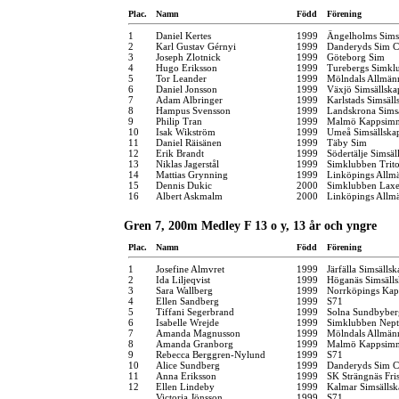
Plac.
Namn
Född
Förening
1
Daniel Kertes
1999
Ängelholms Sims
2
Karl Gustav Gérnyi
1999
Danderyds Sim C
3
Joseph Zlotnick
1999
Göteborg Sim
4
Hugo Eriksson
1999
Turebergs Simkl
5
Tor Leander
1999
Mölndals Allmän
6
Daniel Jonsson
1999
Växjö Simsällska
7
Adam Albringer
1999
Karlstads Simsäll
8
Hampus Svensson
1999
Landskrona Sims
9
Philip Tran
1999
Malmö Kappsimn
10
Isak Wikström
1999
Umeå Simsällska
11
Daniel Räisänen
1999
Täby Sim
12
Erik Brandt
1999
Södertälje Simsäl
13
Niklas Jagerstål
1999
Simklubben Trit
14
Mattias Grynning
1999
Linköpings Allm
15
Dennis Dukic
2000
Simklubben Lax
16
Albert Askmalm
2000
Linköpings Allm
Gren 7, 200m Medley F 13 o y, 13 år och yngre
Plac.
Namn
Född
Förening
1
Josefine Almvret
1999
Järfälla Simsällsk
2
Ida Liljeqvist
1999
Höganäs Simsäll
3
Sara Wallberg
1999
Norrköpings Kap
4
Ellen Sandberg
1999
S71
5
Tiffani Segerbrand
1999
Solna Sundbyber
6
Isabelle Wrejde
1999
Simklubben Nep
7
Amanda Magnusson
1999
Mölndals Allmän
8
Amanda Granborg
1999
Malmö Kappsimn
9
Rebecca Berggren-Nylund
1999
S71
10
Alice Sundberg
1999
Danderyds Sim C
11
Anna Eriksson
1999
SK Strängnäs Fr
12
Ellen Lindeby
1999
Kalmar Simsällsk
Victoria Jönsson
1999
S71