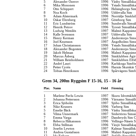
5
Alexander Ozerov
1996
Väsby Simsällska
6
Mika Mononen
1996
Ystads Simsällsk
7
Otto Schippert
1996
Helsingborgs Sim
8
Noa Koch
1996
Uddevalla Sim
9
Adam Alstermark
1996
Norrtälje Simklu
10
Oskar Ehrnberg
1997
Göteborg Sim
11
Eric Lundström
1996
Sundsvalls Simsä
12
Henrik Petrov
1996
Tyresö Simsällsk
13
Ludwig Wemlén
1997
Malmö Kappsimn
14
Kalle Svensson
1997
Uddevalla Sim
15
Henry Kerman
1997
Anderstorps Sims
16
Joel Knutsson
1997
Ängelholms Sims
17
Johan Christiansson
1996
Ystads Simsällsk
18
Alexander Bogesten
1997
Anderstorps Sims
19
Jakob Helman
1996
Malmö Kappsimn
20
Marcus Åsberg
1996
Simklubben Ägir
21
William Reinholdsson
1997
Simklubben Elfs
22
André Lauri
1996
Karlskoga Simfö
23
Petter Cyrén
1996
Harnäs Skutskär 
24
Tobias Henriksson
1996
Spårvägens Simf
Gren 34, 200m Ryggsim F 15-16, 15 - 16 år
Plac.
Namn
Född
Förening
1
Marlene Pavlu Lewin
1997
Skuru Idrottsklu
2
Johanna Pettersson
1996
Värnamo Simsäll
3
Erica Sjöholm
1997
Sjöbo Simsällska
4
Nike Kruners
1996
Varberg Sim
5
Emelie Bäck
1996
Väsby Simsällska
6
Vilma Unnermark
1997
Södertörns Simsä
7
Emma Varga
1997
Danderyds Sim C
8
Rebecca Håkansson
1996
Vellinge-Näsets 
9
Ebba Stillman
1996
Växjö Simsällska
10
Josefin Lewton
1997
Kalmar Simsällsk
11
Andrea Gustafsson
1996
Malmö Kappsimn
12
Ida Eriksen
1997
Järfälla Simsällsk