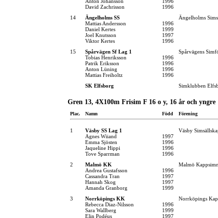
Anton Johansson
1996
David Zachrisson
1996
14
Ängelholms SS
Ängelholms Sims
Mattias Andersson
1996
Daniel Kertes
1999
Joel Knutsson
1997
Viktor Kertes
1996
15
Spårvägen Sf Lag 1
Spårvägens Simf
Tobias Henriksson
1996
Patrik Eriksson
1996
Anton Lüning
1996
Mattias Freiholtz
1996
SK Elfsborg
Simklubben Elfs
Gren 13, 4X100m Frisim F 16 o y, 16 år och yngre
Plac.
Namn
Född
Förening
1
Väsby SS Lag 1
Väsby Simsällska
Agnes Wiiand
1997
Emma Sjösten
1996
Jaqueline Hippi
1996
Tove Sparrman
1996
2
Malmö KK
Malmö Kappsimn
Andrea Gustafsson
1996
Cassandra Tran
1997
Hannah Skog
1997
Amanda Granborg
1999
3
Norrköpings KK
Norrköpings Kap
Rebecca Diaz-Nilsson
1996
Sara Wallberg
1999
Elin Podéus
1997