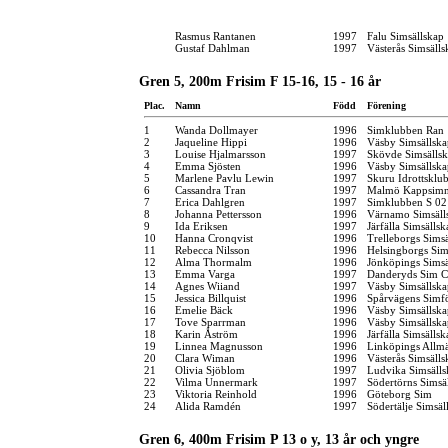
Rasmus Rantanen
1997
Falu Simsällskap
Gustaf Dahlman
1997
Västerås Simsälls
Gren 5, 200m Frisim F 15-16, 15 - 16 år
Plac.
Namn
Född
Förening
1
Wanda Dollmayer
1996
Simklubben Ran
2
Jaqueline Hippi
1996
Väsby Simsällska
3
Louise Hjalmarsson
1997
Skövde Simsälls
4
Emma Sjösten
1996
Väsby Simsällska
5
Marlene Pavlu Lewin
1997
Skuru Idrottsklu
6
Cassandra Tran
1997
Malmö Kappsimn
7
Erica Dahlgren
1997
Simklubben S 02
8
Johanna Pettersson
1996
Värnamo Simsäll
9
Ida Eriksen
1997
Järfälla Simsällsk
10
Hanna Cronqvist
1996
Trelleborgs Sims
11
Rebecca Nilsson
1996
Helsingborgs Sim
12
Alma Thormalm
1996
Jönköpings Simsä
13
Emma Varga
1997
Danderyds Sim C
14
Agnes Wiiand
1997
Väsby Simsällska
15
Jessica Billquist
1996
Spårvägens Simf
16
Emelie Bäck
1996
Väsby Simsällska
17
Tove Sparrman
1996
Väsby Simsällska
18
Karin Åström
1996
Järfälla Simsällsk
19
Linnea Magnusson
1996
Linköpings Allm
20
Clara Wiman
1996
Västerås Simsälls
21
Olivia Sjöblom
1997
Ludvika Simsälls
22
Vilma Unnermark
1997
Södertörns Simsä
23
Viktoria Reinhold
1996
Göteborg Sim
24
Alida Ramdén
1997
Södertälje Simsäl
Gren 6, 400m Frisim P 13 o y, 13 år och yngre