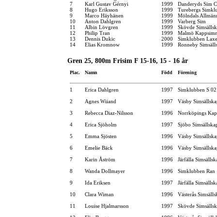
7
Karl Gustav Gérnyi
1999
Danderyds Sim C
8
Hugo Eriksson
1999
Turebergs Simkl
9
Marco Häyhänen
1999
Mölndals Allmän
10
Anton Dahlgren
1999
Varberg Sim
11
Albin Lövgren
1999
Skövde Simsälls
12
Philip Tran
1999
Malmö Kappsimn
13
Dennis Dukic
2000
Simklubben Lax
14
Elias Kromnow
1999
Ronneby Simsäll
Gren 25, 800m Frisim F 15-16, 15 - 16 år
Plac.
Namn
Född
Förening
1
Erica Dahlgren
1997
Simklubben S 02
2
Agnes Wiiand
1997
Väsby Simsällska
3
Rebecca Diaz-Nilsson
1996
Norrköpings Kap
4
Erica Sjöholm
1997
Sjöbo Simsällska
5
Emma Sjösten
1996
Väsby Simsällska
6
Emelie Bäck
1996
Väsby Simsällska
7
Karin Åström
1996
Järfälla Simsällsk
8
Wanda Dollmayer
1996
Simklubben Ran
9
Ida Eriksen
1997
Järfälla Simsällsk
10
Clara Wiman
1996
Västerås Simsälls
11
Louise Hjalmarsson
1997
Skövde Simsälls