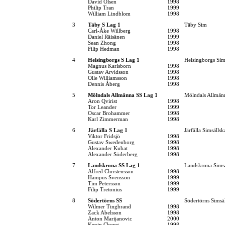
David Olsen
1998
Philip Tran
1999
William Lindblom
1998
3
Täby S Lag 1
Täby Sim
Carl-Åke Willberg
1998
Daniel Räisänen
1999
Sean Zhong
1998
Filip Hedman
1998
4
Helsingborgs S Lag 1
Helsingborgs Sim
Magnus Karlsborn
1998
Gustav Arvidsson
1998
Olle Williamsson
1998
Dennis Åberg
1998
5
Mölndals Allmänna SS Lag 1
Mölndals Allmän
Aron Qvirist
1998
Tor Leander
1999
Oscar Brohammer
1998
Karl Zimmerman
1998
6
Järfälla S Lag 1
Järfälla Simsällsk
Viktor Fridsjö
1998
Gustav Swedenborg
1998
Alexander Kubat
1998
Alexander Söderberg
1998
7
Landskrona SS Lag 1
Landskrona Sims
Alfred Christensson
1998
Hampus Svensson
1999
Tim Petersson
1999
Filip Tretonius
1999
8
Södertörns SS
Södertörns Simsä
Wilmer Tingbrand
1998
Zack Abelsson
1998
Anton Marijanovic
2000
Kevin Chong
1998