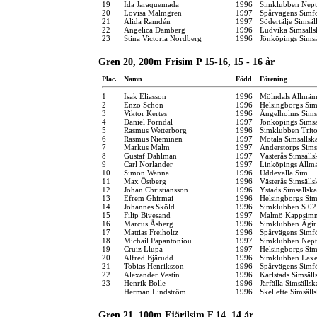
19
Ida Jaraquemada
1996
Simklubben Nep
20
Lovisa Malmgren
1997
Spårvägens Simf
21
Alida Ramdén
1997
Södertälje Simsäl
22
Angelica Damberg
1996
Ludvika Simsälls
23
Stina Victoria Nordberg
1996
Jönköpings Simsä
Gren 20, 200m Frisim P 15-16, 15 - 16 år
Plac.
Namn
Född
Förening
1
Isak Eliasson
1996
Mölndals Allmän
2
Enzo Schön
1996
Helsingborgs Sim
3
Viktor Kertes
1996
Ängelholms Sims
4
Daniel Forndal
1997
Jönköpings Simsä
5
Rasmus Wetterborg
1996
Simklubben Trit
6
Rasmus Nieminen
1997
Motala Simsällsk
7
Markus Malm
1997
Anderstorps Sims
8
Gustaf Dahlman
1997
Västerås Simsälls
9
Carl Norlander
1997
Linköpings Allm
10
Simon Wanna
1996
Uddevalla Sim
11
Max Östberg
1996
Västerås Simsälls
12
Johan Christiansson
1996
Ystads Simsällsk
13
Efrem Ghirmai
1996
Helsingborgs Sim
14
Johannes Sköld
1996
Simklubben S 02
15
Filip Bivesand
1997
Malmö Kappsimn
16
Marcus Åsberg
1996
Simklubben Ägir
17
Mattias Freiholtz
1996
Spårvägens Simf
18
Michail Papantoniou
1997
Simklubben Nep
19
Cruiz Llupa
1997
Helsingborgs Sim
20
Alfred Bjärudd
1996
Simklubben Lax
21
Tobias Henriksson
1996
Spårvägens Simf
22
Alexander Vestin
1996
Karlstads Simsäll
23
Henrik Bolle
1996
Järfälla Simsällsk
Herman Lindström
1996
Skellefte Simsäll
Gren 21, 100m Fjärilsim F 14, 14 år