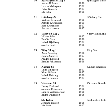
10
Spårvägens Sf Lag 1
Spårvägens Simf
Jessica Billquist
1996
Lovisa Malmgren
1997
Erika Gardelin
1997
Ida Edin
1996
11
Göteborgs S
Göteborg Sim
Viktoria Reinhold
1996
Alfhild Kristensson
1999
Inez Kristensson
1997
Amanda Janzon
1997
12
Väsby SS Lag 2
Väsby Simsällska
Milana Salih
1997
Emelie Bäck
1996
Isabell Kjellberg
1997
Josefin Lantz
1996
13
Täby S Lag 1
Täby Sim
Anna Sandäng
1996
Hanna Sangfelt
1997
Pauline Korssell
1997
Emelie Johansson
1996
14
Kalmar SS
Kalmar Simsällsk
Tilda Lindgren
1997
Klara Ohlson
1997
Isabell Heiding
1996
Josefin Lewton
1997
15
Värnamo SS
Värnamo Simsäll
Fanny Trollstad
1997
Johanna Pettersson
1996
Linnea Waldemarsson
1996
Elvira Davidsson
1996
SK Triton
Simklubben Trit
Johanna Nilsson
1996
Ida Borg
1997