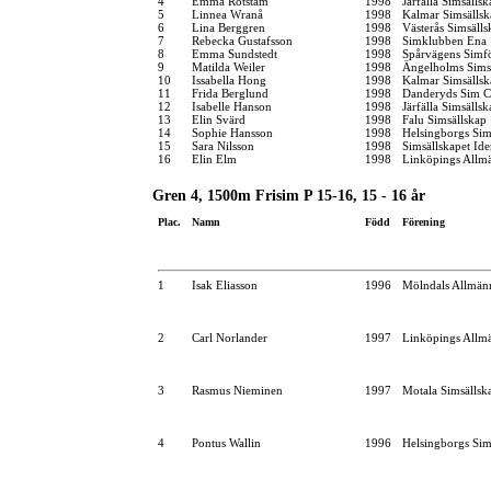
4
Emma Rotstam
1998
Järfälla Simsällsk
5
Linnea Wranå
1998
Kalmar Simsällsk
6
Lina Berggren
1998
Västerås Simsälls
7
Rebecka Gustafsson
1998
Simklubben Ena
8
Emma Sundstedt
1998
Spårvägens Simf
9
Matilda Weiler
1998
Ängelholms Sims
10
Issabella Hong
1998
Kalmar Simsällsk
11
Frida Berglund
1998
Danderyds Sim C
12
Isabelle Hanson
1998
Järfälla Simsällsk
13
Elin Svärd
1998
Falu Simsällskap
14
Sophie Hansson
1998
Helsingborgs Sim
15
Sara Nilsson
1998
Simsällskapet Id
16
Elin Elm
1998
Linköpings Allm
Gren 4, 1500m Frisim P 15-16, 15 - 16 år
Plac.
Namn
Född
Förening
1
Isak Eliasson
1996
Mölndals Allmän
2
Carl Norlander
1997
Linköpings Allm
3
Rasmus Nieminen
1997
Motala Simsällsk
4
Pontus Wallin
1996
Helsingborgs Sim