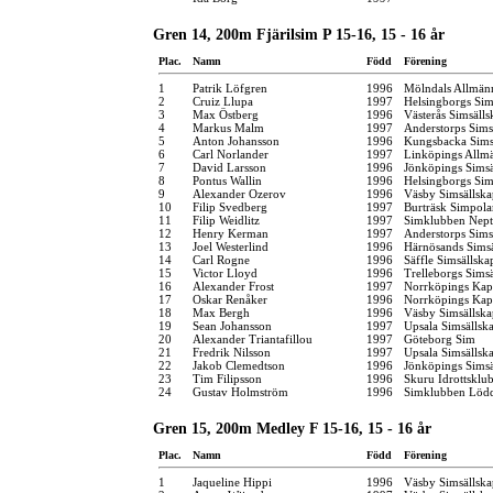
Gren 14, 200m Fjärilsim P 15-16, 15 - 16 år
Plac.
Namn
Född
Förening
1
Patrik Löfgren
1996
Mölndals Allmän
2
Cruiz Llupa
1997
Helsingborgs Sim
3
Max Östberg
1996
Västerås Simsälls
4
Markus Malm
1997
Anderstorps Sims
5
Anton Johansson
1996
Kungsbacka Sims
6
Carl Norlander
1997
Linköpings Allm
7
David Larsson
1996
Jönköpings Simsä
8
Pontus Wallin
1996
Helsingborgs Sim
9
Alexander Ozerov
1996
Väsby Simsällska
10
Filip Svedberg
1997
Burträsk Simpola
11
Filip Weidlitz
1997
Simklubben Nep
12
Henry Kerman
1997
Anderstorps Sims
13
Joel Westerlind
1996
Härnösands Simsä
14
Carl Rogne
1996
Säffle Simsällska
15
Victor Lloyd
1996
Trelleborgs Sims
16
Alexander Frost
1997
Norrköpings Kap
17
Oskar Renåker
1996
Norrköpings Kap
18
Max Bergh
1996
Väsby Simsällska
19
Sean Johansson
1997
Upsala Simsällsk
20
Alexander Triantafillou
1997
Göteborg Sim
21
Fredrik Nilsson
1997
Upsala Simsällsk
22
Jakob Clemedtson
1996
Jönköpings Simsä
23
Tim Filipsson
1996
Skuru Idrottsklu
24
Gustav Holmström
1996
Simklubben Löd
Gren 15, 200m Medley F 15-16, 15 - 16 år
Plac.
Namn
Född
Förening
1
Jaqueline Hippi
1996
Väsby Simsällska