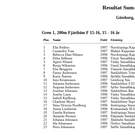
Resultat Sum-
Göteborg,
Gren 1, 200m Fjärilsim F 15-16, 15 - 16 år
Plac.
Namn
Född
Förening
1
Elin Podéus
1997
Norrköpings Kap
2
Cassandra Tran
1997
Malmö Kappsimn
3
Rebecca Diaz-Nilsson
1996
Norrköpings Kap
4
Ebba Stillman
1996
Växjö Simsällska
5
Agnes Wiiand
1997
Väsby Simsällska
6
Ronja Wikström
1996
Umeå Simsällska
7
Elin Berggren
1996
Västerås Simsälls
8
Fanny Andersson
1997
Simklubben Trit
9
Karin Åström
1996
Järfälla Simsällsk
10
Inez Kristensson
1997
Göteborg Sim
11
Johanna Andersson
1996
Simklubben S 02
12
Augusta Andersson
1997
Sjöbo Simsällska
13
Josefine Johnsson
1996
Simklubben Ran
14
Josefin Lantz
1996
Väsby Simsällska
15
Isabell Kjellberg
1997
Väsby Simsällska
16
Charlotte Myers
1997
Simklubben Nep
17
Stina Victoria Nordberg
1996
Jönköpings Simsä
18
Annie Lindström
1996
Kristianstads SLS
19
Emelia Karlsson
1997
Jönköpings Simsä
20
Amanda Persson
1996
Filipstads Simkl
21
Johanna Johnsson
1997
Älmhults Simsäll
22
Ida Johansson
1996
Örebro Simallian
23
Petra Johansson
1997
Säffle Simsällska