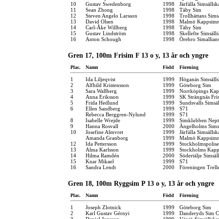
10
Gustav Swedenborg
1998
Järfälla Simsällsk
11
Sean Zhong
1998
Täby Sim
12
Steven Angelo Larsson
1998
Trollhättans Sims
13
David Olsen
1998
Malmö Kappsimn
14
Carl-Åke Willberg
1998
Täby Sim
15
Gustav Lindström
1998
Skellefte Simsäll
16
Anton Schough
1998
Örebro Simallian
Gren 17, 100m Frisim F 13 o y, 13 år och yngre
Plac.
Namn
Född
Förening
1
Ida Liljeqvist
1999
Höganäs Simsäll
2
Alfhild Kristensson
1999
Göteborg Sim
3
Sara Wallberg
1999
Norrköpings Kap
4
Anna Eriksson
1999
SK Strängnäs Fr
5
Frida Hedlund
1999
Sundsvalls Simsä
6
Ellen Sandberg
1999
S71
Rebecca Berggren-Nylund
1999
S71
8
Isabelle Wrejde
1999
Simklubben Nep
9
Hanna Rosvall
2000
Ängelholms Sims
10
Josefine Almvret
1999
Järfälla Simsällsk
Amanda Granborg
1999
Malmö Kappsimn
12
Ida Pettersson
1999
Stockholmspolise
13
Alma Karlsson
1999
Stockholms Kapp
14
Hilma Ramdén
2000
Södertälje Simsäl
15
Knar Mikael
1999
S71
16
Sandra Lendt
2000
Föreningen Trel
Gren 18, 100m Ryggsim P 13 o y, 13 år och yngre
Plac.
Namn
Född
Förening
1
Joseph Zlotnick
1999
Göteborg Sim
2
Karl Gustav Gérnyi
1999
Danderyds Sim C
3
Daniel Jonsson
1999
Växjö Simsällska