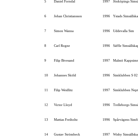
5
Daniel Forndal
1997
Jönköpings Simsä
6
Johan Christiansson
1996
Ystads Simsällsk
7
Simon Wanna
1996
Uddevalla Sim
8
Carl Rogne
1996
Säffle Simsällska
9
Filip Bivesand
1997
Malmö Kappsimn
10
Johannes Sköld
1996
Simklubben S 02
11
Filip Weidlitz
1997
Simklubben Nep
12
Victor Lloyd
1996
Trelleborgs Sims
13
Mattias Freiholtz
1996
Spårvägens Simf
14
Gustav Strömbeck
1997
Wisby Simsällska