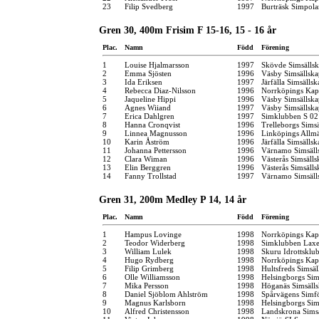
23
Filip Svedberg
1997
Burträsk Simpola
Gren 30, 400m Frisim F 15-16, 15 - 16 år
Plac.
Namn
Född
Förening
1
Louise Hjalmarsson
1997
Skövde Simsälls
2
Emma Sjösten
1996
Väsby Simsällska
3
Ida Eriksen
1997
Järfälla Simsällsk
4
Rebecca Diaz-Nilsson
1996
Norrköpings Kap
5
Jaqueline Hippi
1996
Väsby Simsällska
6
Agnes Wiiand
1997
Väsby Simsällska
7
Erica Dahlgren
1997
Simklubben S 02
8
Hanna Cronqvist
1996
Trelleborgs Sims
9
Linnea Magnusson
1996
Linköpings Allm
10
Karin Åström
1996
Järfälla Simsällsk
11
Johanna Pettersson
1996
Värnamo Simsäll
12
Clara Wiman
1996
Västerås Simsälls
13
Elin Berggren
1996
Västerås Simsälls
14
Fanny Trollstad
1997
Värnamo Simsäll
Gren 31, 200m Medley P 14, 14 år
Plac.
Namn
Född
Förening
1
Hampus Lovinge
1998
Norrköpings Kap
2
Teodor Widerberg
1998
Simklubben Lax
3
William Lulek
1998
Skuru Idrottsklu
4
Hugo Rydberg
1998
Norrköpings Kap
5
Filip Grimberg
1998
Hultsfreds Simsäl
6
Olle Williamsson
1998
Helsingborgs Sim
7
Mika Persson
1998
Höganäs Simsäll
8
Daniel Sjöblom Ahlström
1998
Spårvägens Simf
9
Magnus Karlsborn
1998
Helsingborgs Sim
10
Alfred Christensson
1998
Landskrona Sims