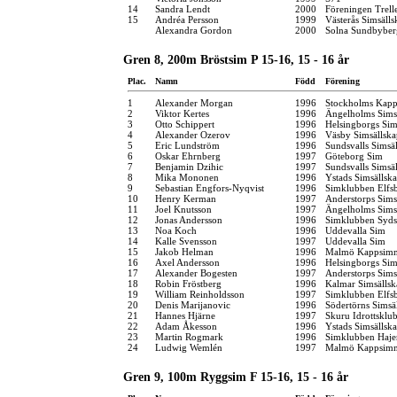
14
Sandra Lendt
2000
Föreningen Trel
15
Andréa Persson
1999
Västerås Simsälls
Alexandra Gordon
2000
Solna Sundbyber
Gren 8, 200m Bröstsim P 15-16, 15 - 16 år
Plac.
Namn
Född
Förening
1
Alexander Morgan
1996
Stockholms Kapp
2
Viktor Kertes
1996
Ängelholms Sims
3
Otto Schippert
1996
Helsingborgs Sim
4
Alexander Ozerov
1996
Väsby Simsällska
5
Eric Lundström
1996
Sundsvalls Simsä
6
Oskar Ehrnberg
1997
Göteborg Sim
7
Benjamin Dzihic
1997
Sundsvalls Simsä
8
Mika Mononen
1996
Ystads Simsällsk
9
Sebastian Engfors-Nyqvist
1996
Simklubben Elfs
10
Henry Kerman
1997
Anderstorps Sims
11
Joel Knutsson
1997
Ängelholms Sims
12
Jonas Andersson
1996
Simklubben Syd
13
Noa Koch
1996
Uddevalla Sim
14
Kalle Svensson
1997
Uddevalla Sim
15
Jakob Helman
1996
Malmö Kappsimn
16
Axel Andersson
1996
Helsingborgs Sim
17
Alexander Bogesten
1997
Anderstorps Sims
18
Robin Fröstberg
1996
Kalmar Simsällsk
19
William Reinholdsson
1997
Simklubben Elfs
20
Denis Marijanovic
1996
Södertörns Simsä
21
Hannes Hjärne
1997
Skuru Idrottsklu
22
Adam Åkesson
1996
Ystads Simsällsk
23
Martin Rogmark
1996
Simklubben Haje
24
Ludwig Wemlén
1997
Malmö Kappsimn
Gren 9, 100m Ryggsim F 15-16, 15 - 16 år