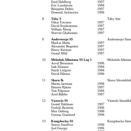
Emil Dahlberg
1997
Eric Lundström
1996
Benjamin Dzihic
1997
Dominik Jackiewicz
1996
8
Täby S
Täby Sim
Oskar Ericsson
1997
David Kruthammar
1997
William Åberg
1997
Shervin Ghahestani
1997
9
Anderstorps SS
Anderstorps Sims
Markus Malm
1997
Alexander Bogesten
1997
Henry Kerman
1997
Gustaf Mild
1997
10
Mölndals Allmänna SS Lag 1
Mölndals Allmän
Arvid Berntsson
1996
Isak Eliasson
1996
Patrik Löfgren
1996
David Pålsson
1996
11
Skuru Ik
Skuru Idrottsklu
Martin Jareman
1996
Hannes Hjärne
1997
Tim Filipsson
1996
Axel Bååthe
1997
12
Västerås SS
Västerås Simsälls
Gustaf Dahlman
1997
Fredrik Byström
1996
Max Östberg
1996
Gunnar Granlund
1996
13
Kungsbacka SS
Kungsbacka Sims
Simon Sundfors
1996
Joel Georgy
1996