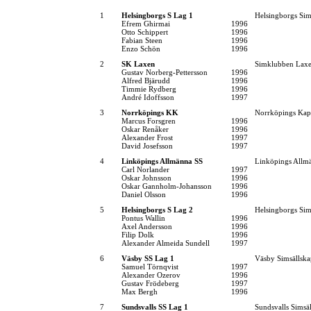
1
Helsingborgs S Lag 1
Helsingborgs Sim
Efrem Ghirmai
1996
Otto Schippert
1996
Fabian Steen
1996
Enzo Schön
1996
2
SK Laxen
Simklubben Lax
Gustav Norberg-Pettersson
1996
Alfred Bjärudd
1996
Timmie Rydberg
1996
André Idoffsson
1997
3
Norrköpings KK
Norrköpings Kap
Marcus Forsgren
1996
Oskar Renåker
1996
Alexander Frost
1997
David Josefsson
1997
4
Linköpings Allmänna SS
Linköpings Allm
Carl Norlander
1997
Oskar Johnsson
1996
Oskar Gannholm-Johansson
1996
Daniel Olsson
1996
5
Helsingborgs S Lag 2
Helsingborgs Sim
Pontus Wallin
1996
Axel Andersson
1996
Filip Dolk
1996
Alexander Almeida Sundell
1997
6
Väsby SS Lag 1
Väsby Simsällska
Samuel Törnqvist
1997
Alexander Ozerov
1996
Gustav Frödeberg
1997
Max Bergh
1996
7
Sundsvalls SS Lag 1
Sundsvalls Simsä