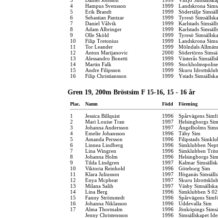
4
Hampus Svensson
1999
Landskrona Sims
5
Erik Brandt
1999
Södertälje Simsäl
6
Sebastian Pantzar
1999
Tyresö Simsällsk
7
Daniel Vålvik
1999
Karlstads Simsäll
8
Adam Albringer
1999
Karlstads Simsäll
9
Olle Sköld
1999
Tyresö Simsällsk
10
Filip Tretonius
1999
Landskrona Sims
11
Tor Leander
1999
Mölndals Allmän
12
Anton Marijanovic
2000
Södertörns Simsä
13
Alessandro Bonetti
1999
Västerås Simsälls
14
Martin Falk
1999
Stockholmspolise
15
Andre Filipsson
1999
Skuru Idrottsklu
16
Filip Christiansson
1999
Ystads Simsällsk
Gren 19, 200m Bröstsim F 15-16, 15 - 16 år
Plac.
Namn
Född
Förening
1
Jessica Billquist
1996
Spårvägens Simf
2
Mari Louise Tran
1997
Helsingborgs Sim
3
Johanna Andersson
1997
Ängelholms Sims
4
Emelie Johansson
1996
Täby Sim
5
Amanda Persson
1996
Filipstads Simkl
6
Linnea Lindberg
1996
Simklubben Nep
7
Lina Wingren
1996
Simklubben Trit
8
Johanna Holm
1996
Helsingborgs Sim
9
Tilda Lindgren
1997
Kalmar Simsällsk
10
Viktoria Reinhold
1996
Göteborg Sim
11
Klara Juliusson
1997
Höganäs Simsäll
12
Enya Mcpheat
1997
Skuru Idrottsklu
13
Milana Salih
1997
Väsby Simsällska
14
Lina Berg
1996
Simklubben S 02
15
Fanny Strömstedt
1996
Spårvägens Simf
16
Johanna Niklasson
1996
Uddevalla Sim
17
Alma Thormalm
1996
Jönköpings Simsä
Jenny Christensson
1996
Simsällskapet Id