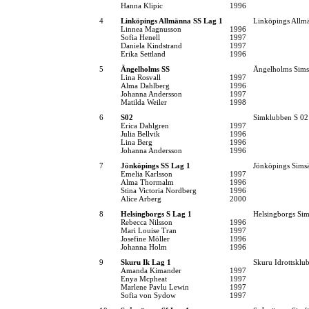
Hanna Klipic
1996
4
Linköpings Allmänna SS Lag 1
Linköpings Allm
Linnea Magnusson
1996
Sofia Henell
1997
Daniela Kindstrand
1997
Erika Settland
1996
5
Ängelholms SS
Ängelholms Sims
Lina Rosvall
1997
Alma Dahlberg
1996
Johanna Andersson
1997
Matilda Weiler
1998
6
S02
Simklubben S 02
Erica Dahlgren
1997
Julia Bellvik
1996
Lina Berg
1996
Johanna Andersson
1996
7
Jönköpings SS Lag 1
Jönköpings Simsä
Emelia Karlsson
1997
Alma Thormalm
1996
Stina Victoria Nordberg
1996
Alice Arberg
2000
8
Helsingborgs S Lag 1
Helsingborgs Sim
Rebecca Nilsson
1996
Mari Louise Tran
1997
Josefine Möller
1996
Johanna Holm
1996
9
Skuru Ik Lag 1
Skuru Idrottsklu
Amanda Kimander
1997
Enya Mcpheat
1997
Marlene Pavlu Lewin
1997
Sofia von Sydow
1997