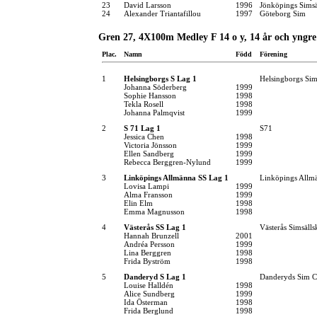
23
David Larsson
1996
Jönköpings Simsä
24
Alexander Triantafillou
1997
Göteborg Sim
Gren 27, 4X100m Medley F 14 o y, 14 år och yngre
Plac.
Namn
Född
Förening
1
Helsingborgs S Lag 1
Helsingborgs Sim
Johanna Söderberg
1999
Sophie Hansson
1998
Tekla Rosell
1998
Johanna Palmqvist
1999
2
S 71 Lag 1
S71
Jessica Chen
1998
Victoria Jönsson
1999
Ellen Sandberg
1999
Rebecca Berggren-Nylund
1999
3
Linköpings Allmänna SS Lag 1
Linköpings Allm
Lovisa Lampi
1999
Alma Fransson
1999
Elin Elm
1998
Emma Magnusson
1998
4
Västerås SS Lag 1
Västerås Simsälls
Hannah Brunzell
2001
Andréa Persson
1999
Lina Berggren
1998
Frida Byström
1998
5
Danderyd S Lag 1
Danderyds Sim C
Louise Halldén
1998
Alice Sundberg
1999
Ida Österman
1998
Frida Berglund
1998