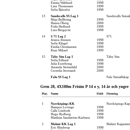
Emma Wahlund
1998
Linn Thomessen
1999
Sofia Björnfot
1998
13
Sundsvalls SS Lag 1
Sundsvalls Simsä
Maja Bollbring
1999
Hanna Öberg
2000
Frida Hedlund
1999
Lina Bergqvist
1998
14
S 71 Lag 2
S71
Jessica Jönsson
1998
Sofie Klügel
1998
Emilia Christiansen
1999
Knar Mikael
1999
15
Täby Sim Lag 1
Täby Sim
Sofia Edlund
1998
Julia Ewerbring
1998
Amanda Strömdahl
2000
Cornelia Jerresand
2000
Falu SS Lag 1
Falu Simsällskap
Gren 28, 4X100m Frisim P 14 o y, 14 år och yngre
Plac.
Namn
Född
Förening
1
Norrköpings KK
Norrköpings Kap
Hampus Lovinge
1998
Calle Lindroth
1998
Hugo Rydberg
1998
Matthias Sandström-Karlsson
1998
2
Malmö KK Lag 1
Malmö Kappsimn
Eric Hinderup
1998