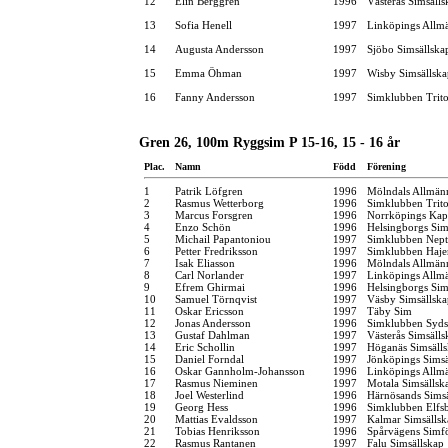
12
Elin Berggren
1996
Västerås Simsälls
13
Sofia Henell
1997
Linköpings Allm
14
Augusta Andersson
1997
Sjöbo Simsällska
15
Emma Öhman
1997
Wisby Simsällska
16
Fanny Andersson
1997
Simklubben Trit
Gren 26, 100m Ryggsim P 15-16, 15 - 16 år
Plac.
Namn
Född
Förening
1
Patrik Löfgren
1996
Mölndals Allmän
2
Rasmus Wetterborg
1996
Simklubben Trit
3
Marcus Forsgren
1996
Norrköpings Kap
4
Enzo Schön
1996
Helsingborgs Sim
5
Michail Papantoniou
1997
Simklubben Nep
6
Petter Fredriksson
1997
Simklubben Haje
7
Isak Eliasson
1996
Mölndals Allmän
8
Carl Norlander
1997
Linköpings Allm
9
Efrem Ghirmai
1996
Helsingborgs Sim
10
Samuel Törnqvist
1997
Väsby Simsällska
11
Oskar Ericsson
1997
Täby Sim
12
Jonas Andersson
1996
Simklubben Syd
13
Gustaf Dahlman
1997
Västerås Simsälls
14
Eric Schollin
1997
Höganäs Simsäll
15
Daniel Forndal
1997
Jönköpings Simsä
16
Oskar Gannholm-Johansson
1996
Linköpings Allm
17
Rasmus Nieminen
1997
Motala Simsällsk
18
Joel Westerlind
1996
Härnösands Simsä
19
Georg Hess
1996
Simklubben Elfs
20
Mattias Evaldsson
1997
Kalmar Simsällsk
21
Tobias Henriksson
1996
Spårvägens Simf
22
Rasmus Rantanen
1997
Falu Simsällskap