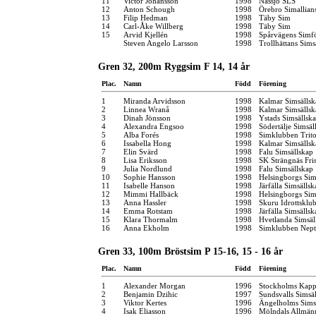
11
Victor Johansson
1998
Nässjö SLS
12
Anton Schough
1998
Örebro Simallian
13
Filip Hedman
1998
Täby Sim
14
Carl-Åke Willberg
1998
Täby Sim
15
Arvid Kjellén
1998
Spårvägens Simf
Steven Angelo Larsson
1998
Trollhättans Sims
Gren 32, 200m Ryggsim F 14, 14 år
Plac.
Namn
Född
Förening
1
Miranda Arvidsson
1998
Kalmar Simsällsk
2
Linnea Wranå
1998
Kalmar Simsällsk
3
Dinah Jönsson
1998
Ystads Simsällsk
4
Alexandra Engsoo
1998
Södertälje Simsäl
5
Alba Forés
1998
Simklubben Trit
6
Issabella Hong
1998
Kalmar Simsällsk
7
Elin Svärd
1998
Falu Simsällskap
8
Lisa Eriksson
1998
SK Strängnäs Fr
9
Julia Nordlund
1998
Falu Simsällskap
10
Sophie Hansson
1998
Helsingborgs Sim
11
Isabelle Hanson
1998
Järfälla Simsällsk
12
Mimmi Hallbäck
1998
Helsingborgs Sim
13
Anna Hassler
1998
Skuru Idrottsklu
14
Emma Rotstam
1998
Järfälla Simsällsk
15
Klara Thormalm
1998
Hvetlanda Simsäl
16
Anna Ekholm
1998
Simklubben Nep
Gren 33, 100m Bröstsim P 15-16, 15 - 16 år
Plac.
Namn
Född
Förening
1
Alexander Morgan
1996
Stockholms Kapp
2
Benjamin Dzihic
1997
Sundsvalls Simsä
3
Viktor Kertes
1996
Ängelholms Sims
4
Isak Eliasson
1996
Mölndals Allmän