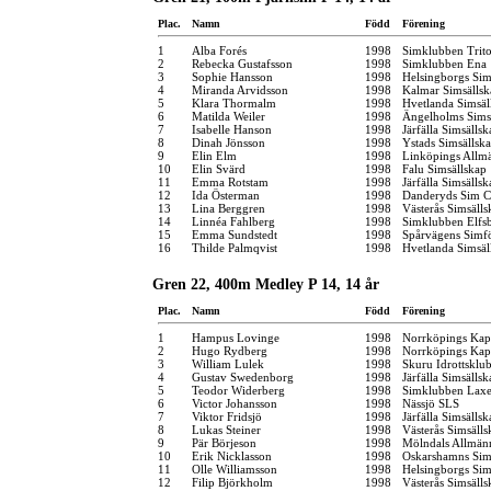
Plac.
Namn
Född
Förening
1
Alba Forés
1998
Simklubben Trit
2
Rebecka Gustafsson
1998
Simklubben Ena
3
Sophie Hansson
1998
Helsingborgs Sim
4
Miranda Arvidsson
1998
Kalmar Simsällsk
5
Klara Thormalm
1998
Hvetlanda Simsäl
6
Matilda Weiler
1998
Ängelholms Sims
7
Isabelle Hanson
1998
Järfälla Simsällsk
8
Dinah Jönsson
1998
Ystads Simsällsk
9
Elin Elm
1998
Linköpings Allm
10
Elin Svärd
1998
Falu Simsällskap
11
Emma Rotstam
1998
Järfälla Simsällsk
12
Ida Österman
1998
Danderyds Sim C
13
Lina Berggren
1998
Västerås Simsälls
14
Linnéa Fahlberg
1998
Simklubben Elfs
15
Emma Sundstedt
1998
Spårvägens Simf
16
Thilde Palmqvist
1998
Hvetlanda Simsäl
Gren 22, 400m Medley P 14, 14 år
Plac.
Namn
Född
Förening
1
Hampus Lovinge
1998
Norrköpings Kap
2
Hugo Rydberg
1998
Norrköpings Kap
3
William Lulek
1998
Skuru Idrottsklu
4
Gustav Swedenborg
1998
Järfälla Simsällsk
5
Teodor Widerberg
1998
Simklubben Lax
6
Victor Johansson
1998
Nässjö SLS
7
Viktor Fridsjö
1998
Järfälla Simsällsk
8
Lukas Steiner
1998
Västerås Simsälls
9
Pär Börjeson
1998
Mölndals Allmän
10
Erik Nicklasson
1998
Oskarshamns Sim
11
Olle Williamsson
1998
Helsingborgs Sim
12
Filip Björkholm
1998
Västerås Simsälls