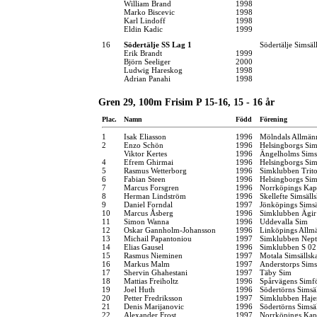
William Brand
1998
Marko Biscevic
1998
Karl Lindoff
1998
Eldin Kadic
1999
16
Södertälje SS Lag 1
Södertälje Simsäl
Erik Brandt
1999
Björn Seeliger
2000
Ludwig Hareskog
1998
Adrian Panahi
1998
Gren 29, 100m Frisim P 15-16, 15 - 16 år
Plac.
Namn
Född
Förening
1
Isak Eliasson
1996
Mölndals Allmän
2
Enzo Schön
1996
Helsingborgs Sim
Viktor Kertes
1996
Ängelholms Sims
4
Efrem Ghirmai
1996
Helsingborgs Sim
5
Rasmus Wetterborg
1996
Simklubben Trit
6
Fabian Steen
1996
Helsingborgs Sim
7
Marcus Forsgren
1996
Norrköpings Kap
8
Herman Lindström
1996
Skellefte Simsäll
9
Daniel Forndal
1997
Jönköpings Simsä
10
Marcus Åsberg
1996
Simklubben Ägir
11
Simon Wanna
1996
Uddevalla Sim
12
Oskar Gannholm-Johansson
1996
Linköpings Allm
13
Michail Papantoniou
1997
Simklubben Nep
14
Elias Gausel
1996
Simklubben S 02
15
Rasmus Nieminen
1997
Motala Simsällsk
16
Markus Malm
1997
Anderstorps Sims
17
Shervin Ghahestani
1997
Täby Sim
18
Mattias Freiholtz
1996
Spårvägens Simf
19
Joel Huth
1996
Södertörns Simsä
20
Petter Fredriksson
1997
Simklubben Haje
21
Denis Marijanovic
1996
Södertörns Simsä
22
Alexander Frost
1997
Norrköpings Kap