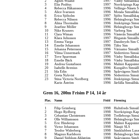
2
Agnes Wiiand
1997
Väsby Simsällska
3
Elin Podéus
1997
Norrköpings Kap
4
Rebecca Håkansson
1996
Vellinge-Näsets 
5
Alice Ivarsson
1996
Motala Simsällsk
6
Erica Sjöholm
1997
Sjöbo Simsällska
7
Rebecca Nilsson
1996
Helsingborgs Sim
8
Alma Thormalm
1996
Jönköpings Simsä
9
Josefine Möller
1996
Helsingborgs Sim
10
Nike Kruners
1996
Varberg Sim
11
Clara Wiman
1996
Västerås Simsälls
12
Klara Juliusson
1997
Höganäs Simsäll
13
Emma Varga
1997
Danderyds Sim C
14
Emelie Johansson
1996
Täby Sim
15
Johanna Pettersson
1996
Värnamo Simsäll
16
Vilma Unnermark
1997
Södertörns Simsä
17
Tove Sparrman
1996
Väsby Simsällska
18
Emelie Bäck
1996
Väsby Simsällska
19
Andrea Gustafsson
1996
Malmö Kappsimn
20
Isabelle Avenius
1996
Kungälvs Simsäll
21
Ida Edin
1996
Spårvägens Simf
22
Greta Nykvist
1996
Södertörns Simsä
23
Stina Victoria Nordberg
1996
Jönköpings Simsä
Karin Åström
1996
Järfälla Simsällsk
Gren 16, 200m Frisim P 14, 14 år
Plac.
Namn
Född
Förening
1
Filip Grimberg
1998
Hultsfreds Simsäl
2
Hugo Rydberg
1998
Norrköpings Kap
3
Cebastian Christensen
1998
Trelleborgs Sims
4
Olle Williamsson
1998
Helsingborgs Sim
5
Eric Hinderup
1998
Malmö Kappsimn
6
Victor Johansson
1998
Nässjö SLS
7
Teodor Widerberg
1998
Simklubben Lax
8
Magnus Karlsborn
1998
Helsingborgs Sim
9
Daniel Sjöblom Ahlström
1998
Spårvägens Simf