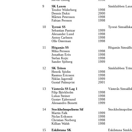
9
SK Laxen
Simklubben Lax
Teodor Widerberg
1998
Dennis Dukic
2000
Mårten Petersson
1998
Fabian Persson
1998
10
Tyresö SS
Tyresö Simsällsk
Sebastian Pantzar
1999
Alexander Lund
1998
Anton Carlsson
1998
Olle Österman
1998
11
Höganäs SS
Höganäs Simsäll
Mika Persson
1998
Jonathan Erös
1998
Stefan Kojic
1998
Sander Sjöberg
1999
12
SK Triton
Simklubben Trit
Henrik Sjödin
1998
Rasmus Ericsson
1998
Niklas Jagerstål
1999
Gustaf Palmqvist
2001
13
Västerås SS Lag 1
Västerås Simsälls
Filip Björkholm
1998
Lukas Steiner
1998
Gustav Ejdersund
1998
Alessandro Bonetti
1999
14
Stockholmspolisens Sif
Stockholmspolise
Martin Falk
1999
Niclas Eriksson
1998
Christian Norberg
1998
Killian Walsh
1998
15
Eskilstuna SK
Eskilstuna Simkl