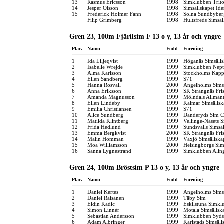
13
Rasmus Ericsson
1998
Simklubben Trit
14
Jesper Olsson
1998
Simsällskapet Id
15
Frederick Holmer Fann
1998
Solna Sundbyber
Filip Grimberg
1998
Hultsfreds Simsäl
Gren 23, 100m Fjärilsim F 13 o y, 13 år och yngre
Plac.
Namn
Född
Förening
1
Ida Liljeqvist
1999
Höganäs Simsäll
2
Isabelle Wrejde
1999
Simklubben Nep
3
Alma Karlsson
1999
Stockholms Kapp
4
Ellen Sandberg
1999
S71
5
Hanna Rosvall
2000
Ängelholms Sims
6
Anna Eriksson
1999
SK Strängnäs Fr
7
Amanda Magnusson
1999
Mölndals Allmän
8
Ellen Lindeby
1999
Kalmar Simsällsk
9
Emilia Christiansen
1999
S71
10
Alice Sundberg
1999
Danderyds Sim C
11
Matilda Klintberg
1999
Vellinge-Näsets 
12
Frida Hedlund
1999
Sundsvalls Simsä
13
Emma Bergkvist
2000
SK Strängnäs Fr
14
Malin Homman
1999
Växjö Simsällska
15
Moa Williamsson
2000
Helsingborgs Sim
16
Sanna Lygnestrand
1999
Simklubben Alin
Gren 24, 100m Bröstsim P 13 o y, 13 år och yngre
Plac.
Namn
Född
Förening
1
Daniel Kertes
1999
Ängelholms Sims
2
Daniel Räisänen
1999
Täby Sim
3
Eldin Kadic
1999
Eskilstuna Simkl
4
Simon Linnér
1999
Motala Simsällsk
5
Sebastian Andersson
1999
Simklubben Syd
6
Adam Albringer
1999
Karlstads Simsäll