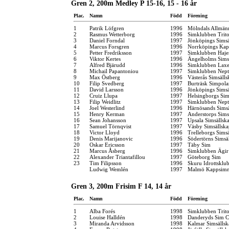
Gren 2, 200m Medley P 15-16, 15 - 16 år
Plac.
Namn
Född
Förening
1
Patrik Löfgren
1996
Mölndals Allmän
2
Rasmus Wetterborg
1996
Simklubben Trit
3
Daniel Forndal
1997
Jönköpings Simsä
4
Marcus Forsgren
1996
Norrköpings Kap
5
Petter Fredriksson
1997
Simklubben Haje
6
Viktor Kertes
1996
Ängelholms Sims
7
Alfred Bjärudd
1996
Simklubben Lax
8
Michail Papantoniou
1997
Simklubben Nep
9
Max Östberg
1996
Västerås Simsälls
10
Filip Svedberg
1997
Burträsk Simpola
11
David Larsson
1996
Jönköpings Simsä
12
Cruiz Llupa
1997
Helsingborgs Sim
13
Filip Weidlitz
1997
Simklubben Nep
14
Joel Westerlind
1996
Härnösands Simsä
15
Henry Kerman
1997
Anderstorps Sims
16
Sean Johansson
1997
Upsala Simsällsk
17
Samuel Törnqvist
1997
Väsby Simsällska
18
Victor Lloyd
1996
Trelleborgs Sims
19
Denis Marijanovic
1996
Södertörns Simsä
20
Oskar Ericsson
1997
Täby Sim
21
Marcus Åsberg
1996
Simklubben Ägir
22
Alexander Triantafillou
1997
Göteborg Sim
23
Tim Filipsson
1996
Skuru Idrottsklu
Ludwig Wemlén
1997
Malmö Kappsimn
Gren 3, 200m Frisim F 14, 14 år
Plac.
Namn
Född
Förening
1
Alba Forés
1998
Simklubben Trit
2
Louise Halldén
1998
Danderyds Sim C
3
Miranda Arvidsson
1998
Kalmar Simsällsk