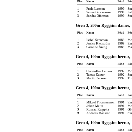
Plac.
Namn
Född
För
1
Frida Larsson
1990
Si
2
Sanna Gustavsson
1990
Fal
3
Sandra Offesson
1990
Si
Gren 3, 200m Ryggsim damer, 
Plac.
Namn
Född
För
1
Isabel Svensson
1989
Möl
2
Jessica Kjellström
1989
Si
3
Caroline Åreng
1989
Mar
Gren 4, 100m Ryggsim herrar, 
Plac.
Namn
Född
För
1
Christoffer Carlsen
1992
Möl
2
Tamas Katzer
1992
Si
3
Martin Persson
1992
Tro
Gren 4, 100m Ryggsim herrar, 
Plac.
Namn
Född
För
1
Mikael Thorstensson
1991
Si
2
Johan Melin
1991
Möl
3
Konrad Kempka
1991
Gö
9
Andreas Månsson
1991
Si
Gren 4, 100m Ryggsim herrar, 
Plac.
Namn
Född
För