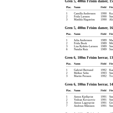
Gren 5, 400m Frisim damer, 15
Plac.
Namn
Född
För
1
Camilla Andersson
1990
Kun
2
Frida Larsson
1990
Si
3
Matilda Hagström
1990
Ali
Gren 5, 400m Frisim damer, 16
Plac.
Namn
Född
För
1
Julia Andersson
1989
Mar
2
Frida Book
1989
Möl
3
Lisa Rythén-Larsson
1989
Si
6
Natalia Ruiz
1989
Si
Gren 6, 100m Frisim herrar, 13
Plac.
Namn
Född
För
1
Gabriel Bertrand
1992
Kar
2
Melker Selin
1993
Si
3
Martin Persson
1992
Tro
Gren 6, 100m Frisim herrar, 14
Plac.
Namn
Född
För
1
Anton Kjellqvist
1991
Si
2
Vedran Kovacevic
1991
Si
3
Anton Lagerqvist
1991
Gö
7
Andreas Månsson
1991
Si