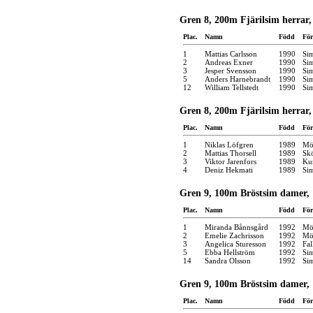
Gren 8, 200m Fjärilsim herrar,
Plac.
Namn
Född
För
1
Mattias Carlsson
1990
Si
2
Andreas Exner
1990
Si
3
Jesper Svensson
1990
Si
5
Anders Harnebrandt
1990
Si
12
William Tellstedt
1990
Si
Gren 8, 200m Fjärilsim herrar,
Plac.
Namn
Född
För
1
Niklas Löfgren
1989
Möl
2
Mattias Thorsell
1989
Skö
3
Viktor Jarenfors
1989
Kun
4
Deniz Hekmati
1989
Si
Gren 9, 100m Bröstsim damer, 
Plac.
Namn
Född
För
1
Miranda Bånnsgård
1992
Möl
2
Emelie Zachrisson
1992
Möl
3
Angelica Sturesson
1992
Fal
5
Ebba Hellström
1992
Si
14
Sandra Olsson
1992
Si
Gren 9, 100m Bröstsim damer, 
Plac.
Namn
Född
För