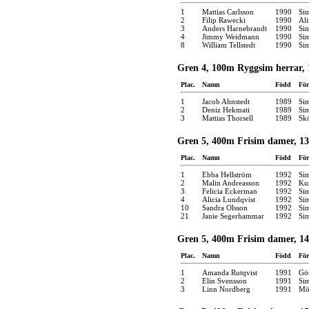
1
Mattias Carlsson
1990
Si
2
Filip Rawecki
1990
Ali
3
Anders Harnebrandt
1990
Si
4
Jimmy Weidmann
1990
Si
8
William Tellstedt
1990
Si
Gren 4, 100m Ryggsim herrar, 
Plac.
Namn
Född
För
1
Jacob Ahnstedt
1989
Si
2
Deniz Hekmati
1989
Si
3
Mattias Thorsell
1989
Skö
Gren 5, 400m Frisim damer, 13
Plac.
Namn
Född
För
1
Ebba Hellström
1992
Si
2
Malin Andreasson
1992
Kun
3
Felicia Eckerman
1992
Si
4
Alicia Lundqvist
1992
Si
10
Sandra Olsson
1992
Si
21
Janie Segerhammar
1992
Si
Gren 5, 400m Frisim damer, 14
Plac.
Namn
Född
För
1
Amanda Rutqvist
1991
Gö
2
Elin Svensson
1991
Si
3
Linn Nordberg
1991
Möl