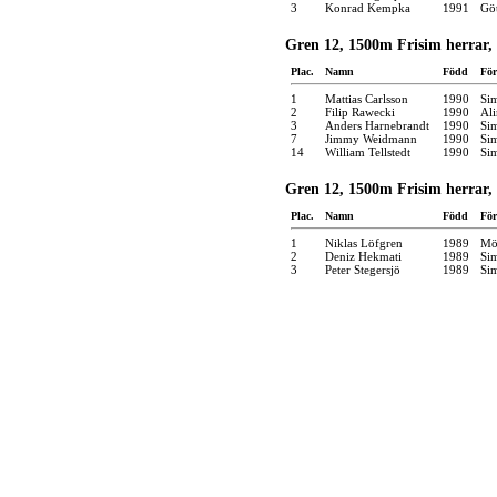
3
Konrad Kempka
1991
Gö
Gren 12, 1500m Frisim herrar, 
Plac.
Namn
Född
För
1
Mattias Carlsson
1990
Si
2
Filip Rawecki
1990
Ali
3
Anders Harnebrandt
1990
Si
7
Jimmy Weidmann
1990
Si
14
William Tellstedt
1990
Si
Gren 12, 1500m Frisim herrar, 
Plac.
Namn
Född
För
1
Niklas Löfgren
1989
Möl
2
Deniz Hekmati
1989
Si
3
Peter Stegersjö
1989
Si