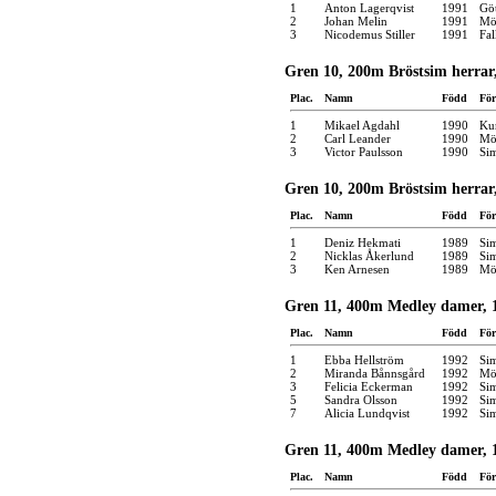
1
Anton Lagerqvist
1991
Gö
2
Johan Melin
1991
Möl
3
Nicodemus Stiller
1991
Fal
Gren 10, 200m Bröstsim herrar,
Plac.
Namn
Född
För
1
Mikael Agdahl
1990
Kun
2
Carl Leander
1990
Möl
3
Victor Paulsson
1990
Si
Gren 10, 200m Bröstsim herrar,
Plac.
Namn
Född
För
1
Deniz Hekmati
1989
Si
2
Nicklas Åkerlund
1989
Si
3
Ken Arnesen
1989
Möl
Gren 11, 400m Medley damer, 1
Plac.
Namn
Född
För
1
Ebba Hellström
1992
Si
2
Miranda Bånnsgård
1992
Möl
3
Felicia Eckerman
1992
Si
5
Sandra Olsson
1992
Si
7
Alicia Lundqvist
1992
Si
Gren 11, 400m Medley damer, 1
Plac.
Namn
Född
För