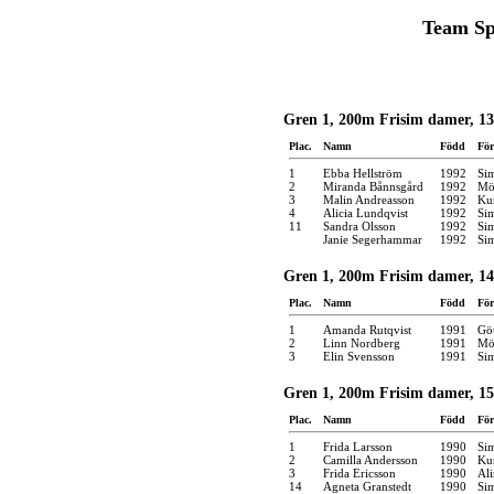
Team Sp
Gren 1, 200m Frisim damer, 13
Plac.
Namn
Född
För
1
Ebba Hellström
1992
Si
2
Miranda Bånnsgård
1992
Möl
3
Malin Andreasson
1992
Kun
4
Alicia Lundqvist
1992
Si
11
Sandra Olsson
1992
Si
Janie Segerhammar
1992
Si
Gren 1, 200m Frisim damer, 14
Plac.
Namn
Född
För
1
Amanda Rutqvist
1991
Gö
2
Linn Nordberg
1991
Möl
3
Elin Svensson
1991
Si
Gren 1, 200m Frisim damer, 15
Plac.
Namn
Född
För
1
Frida Larsson
1990
Si
2
Camilla Andersson
1990
Kun
3
Frida Ericsson
1990
Ali
14
Agneta Granstedt
1990
Si