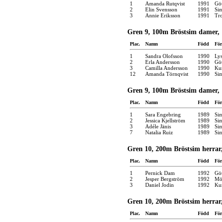
1
Amanda Rutqvist
1991
Gö
2
Elin Svensson
1991
Si
3
Annie Eriksson
1991
Tro
Gren 9, 100m Bröstsim damer, 
Plac.
Namn
Född
För
1
Sandra Olofsson
1990
Lys
2
Erla Andersson
1990
Gö
3
Camilla Andersson
1990
Kun
12
Amanda Törnqvist
1990
Si
Gren 9, 100m Bröstsim damer, 
Plac.
Namn
Född
För
1
Sara Engebring
1989
Si
2
Jessica Kjellström
1989
Si
3
Adéle Jänis
1989
Si
7
Natalia Ruiz
1989
Si
Gren 10, 200m Bröstsim herrar,
Plac.
Namn
Född
För
1
Pernick Dam
1992
Gö
2
Jesper Bergström
1992
Möl
3
Daniel Jodin
1992
Kun
Gren 10, 200m Bröstsim herrar,
Plac.
Namn
Född
För