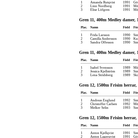
1
Amanda Rutqvist
1991
Gö
2
Linn Nordberg
1991
Möl
3
Elise Löfgren
1991
Möl
Gren 11, 400m Medley damer, 1
Plac.
Namn
Född
För
1
Frida Larsson
1990
Si
2
Camilla Andersson
1990
Kun
3
Sandra Offesson
1990
Si
Gren 11, 400m Medley damer, 1
Plac.
Namn
Född
För
1
Isabel Svensson
1989
Möl
2
Jessica Kjellström
1989
Si
3
Lena Stridsberg
1989
Skä
Gren 12, 1500m Frisim herrar, 
Plac.
Namn
Född
För
1
Andreas Englund
1992
Si
2
Christoffer Carlsen
1992
Möl
3
Melker Selin
1993
Si
Gren 12, 1500m Frisim herrar, 
Plac.
Namn
Född
För
1
Anton Kjellqvist
1991
Si
2
Anton Lagerqvist
1991
Gö