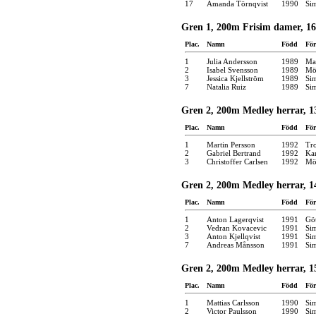
17
Amanda Törnqvist
1990
Si
Gren 1, 200m Frisim damer, 16
Plac.
Namn
Född
För
1
Julia Andersson
1989
Mar
2
Isabel Svensson
1989
Möl
3
Jessica Kjellström
1989
Si
7
Natalia Ruiz
1989
Si
Gren 2, 200m Medley herrar, 1
Plac.
Namn
Född
För
1
Martin Persson
1992
Tro
2
Gabriel Bertrand
1992
Kar
3
Christoffer Carlsen
1992
Möl
Gren 2, 200m Medley herrar, 1
Plac.
Namn
Född
För
1
Anton Lagerqvist
1991
Gö
2
Vedran Kovacevic
1991
Si
3
Anton Kjellqvist
1991
Si
7
Andreas Månsson
1991
Si
Gren 2, 200m Medley herrar, 1
Plac.
Namn
Född
För
1
Mattias Carlsson
1990
Si
2
Victor Paulsson
1990
Si