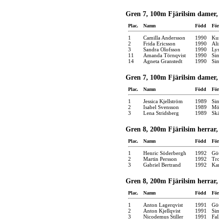
Gren 7, 100m Fjärilsim damer,
Plac.
Namn
Född
För
1
Camilla Andersson
1990
Kun
2
Frida Ericsson
1990
Ali
3
Sandra Olofsson
1990
Lys
11
Amanda Törnqvist
1990
Si
14
Agneta Granstedt
1990
Si
Gren 7, 100m Fjärilsim damer,
Plac.
Namn
Född
För
1
Jessica Kjellström
1989
Si
2
Isabel Svensson
1989
Möl
3
Lena Stridsberg
1989
Skä
Gren 8, 200m Fjärilsim herrar,
Plac.
Namn
Född
För
1
Henric Söderbergh
1992
Gö
2
Martin Persson
1992
Tro
3
Gabriel Bertrand
1992
Kar
Gren 8, 200m Fjärilsim herrar,
Plac.
Namn
Född
För
1
Anton Lagerqvist
1991
Gö
2
Anton Kjellqvist
1991
Si
3
Nicodemus Stiller
1991
Fal