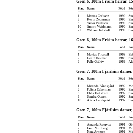
Gren 6, 100m Frisim herrar, 15
Plac.
Namn
Född
För
1
Mattias Carlsson
1990
Si
2
Kevin Zetterman
1990
Si
3
Victor Paulsson
1990
Si
10
Jimmy Weidmann
1990
Si
22
William Tellstedt
1990
Si
Gren 6, 100m Frisim herrar, 16
Plac.
Namn
Född
För
1
Mattias Thorsell
1989
Skö
2
Deniz Hekmati
1989
Si
3
Pelle Gidlöv
1989
Ali
Gren 7, 100m Fjärilsim damer, 
Plac.
Namn
Född
För
1
Miranda Bånnsgård
1992
Möl
2
Felicia Eckerman
1992
Si
3
Ebba Hellström
1992
Si
8
Sandra Olsson
1992
Si
10
Alicia Lundqvist
1992
Si
Gren 7, 100m Fjärilsim damer,
Plac.
Namn
Född
För
1
Amanda Rutqvist
1991
Gö
2
Linn Nordberg
1991
Möl
3
Nina Arnesen
1991
Möl