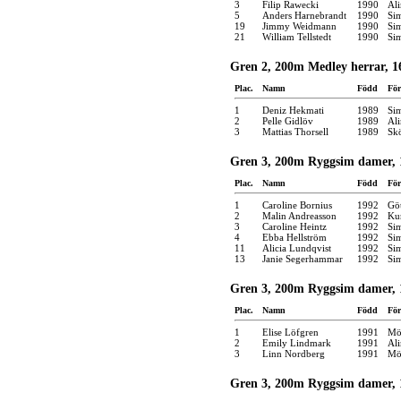
3
Filip Rawecki
1990
Ali
5
Anders Harnebrandt
1990
Si
19
Jimmy Weidmann
1990
Si
21
William Tellstedt
1990
Si
Gren 2, 200m Medley herrar, 1
Plac.
Namn
Född
För
1
Deniz Hekmati
1989
Si
2
Pelle Gidlöv
1989
Ali
3
Mattias Thorsell
1989
Skö
Gren 3, 200m Ryggsim damer, 1
Plac.
Namn
Född
För
1
Caroline Bornius
1992
Gö
2
Malin Andreasson
1992
Kun
3
Caroline Heintz
1992
Si
4
Ebba Hellström
1992
Si
11
Alicia Lundqvist
1992
Si
13
Janie Segerhammar
1992
Si
Gren 3, 200m Ryggsim damer, 
Plac.
Namn
Född
För
1
Elise Löfgren
1991
Möl
2
Emily Lindmark
1991
Ali
3
Linn Nordberg
1991
Möl
Gren 3, 200m Ryggsim damer, 