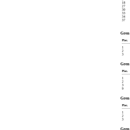
18
27
30
33
34
37
Gren 
Plac.
1
2
3
Gren 
Plac.
1
2
3
9
Gren 
Plac.
1
2
3
Gren 