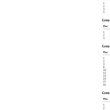
1
2
3
5
Gren 
Plac.
1
2
3
Gren 
Plac.
1
2
3
6
10
12
23
25
27
41
Gren 
Plac.
1
2