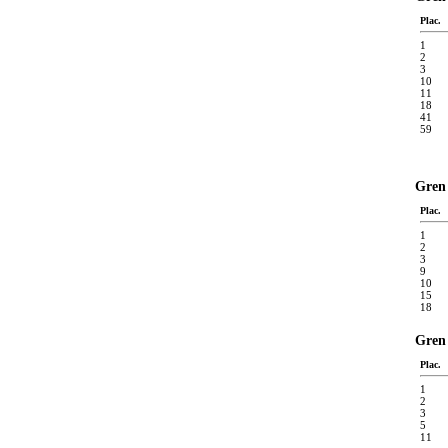
Plac.
1
2
3
10
11
18
41
59
Gren 
Plac.
1
2
3
9
10
15
18
Gren 
Plac.
1
2
3
5
11