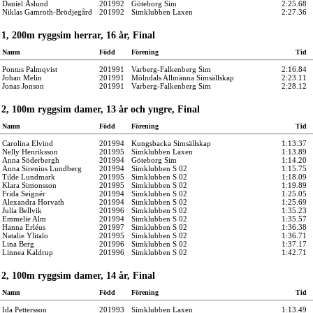
Daniel Åslund
201992
Göteborg Sim
2:25.68
Niklas Gamroth-Brödjegård
201992
Simklubben Laxen
2:27.36
1, 200m ryggsim herrar, 16 år, Final
Namn
Född
Förening
Tid
Pontus Palmqvist
201991
Varberg-Falkenberg Sim
2:16.84
Johan Melin
201991
Mölndals Allmänna Simsällskap
2:23.11
Jonas Jonson
201991
Varberg-Falkenberg Sim
2:28.12
2, 100m ryggsim damer, 13 år och yngre, Final
Namn
Född
Förening
Tid
Carolina Elvind
201994
Kungsbacka Simsällskap
1:13.37
Nelly Henriksson
201995
Simklubben Laxen
1:13.89
Anna Söderbergh
201994
Göteborg Sim
1:14.20
Anna Sirenius Lundberg
201994
Simklubben S 02
1:15.75
Tilde Lundmark
201995
Simklubben S 02
1:18.09
Klara Simonsson
201995
Simklubben S 02
1:19.89
Frida Seignér
201994
Simklubben S 02
1:25.05
Alexandra Horvath
201994
Simklubben S 02
1:25.69
Julia Bellvik
201996
Simklubben S 02
1:35.23
Emmelie Alm
201994
Simklubben S 02
1:35.57
Hanna Erléus
201997
Simklubben S 02
1:36.38
Natalie Ylitalo
201995
Simklubben S 02
1:36.71
Lina Berg
201996
Simklubben S 02
1:37.17
Linnea Kaldrup
201996
Simklubben S 02
1:42.71
2, 100m ryggsim damer, 14 år, Final
Namn
Född
Förening
Tid
Ida Pettersson
201993
Simklubben Laxen
1:13.49