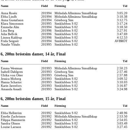
Namn
Född
Förening
Tid
Anna Rosén
201994
Mölndals Allmänna Simsällskap
3:05.20
Ebba Lindh
201994
Mölndals Allmänna Simsällskap
3:10.38
Anna Gustafsson
201994
Göteborg Sim
3:12.75
Klara Simonsson
201995
Simklubben S 02
3:17.24
Emmelie Alm
201994
Simklubben S 02
3:18.50
Lina Berg
201996
Simklubben S 02
3:27.91
Julia Bellvik
201996
Simklubben S 02
3:47.69
Linnea Kaldrup
201996
Simklubben S 02
4:12.53
Frida Seignér
201994
Simklubben S 02
AVBRÖT
Natalie Ylitalo
201995
Simklubben S 02
6, 200m bröstsim damer, 14 år, Final
Namn
Född
Förening
Tid
Emma Westman
201993
Mölndals Allmänna Simsällskap
2:50.23
Isabell Dahlgren
201993
Göteborg Sim
2:57.46
Ulrika von Otter
201993
Göteborg Sim
2:57.88
Jessica Moberg
201993
Simklubben S 02
3:09.52
Hanna Schariot
201993
Simklubben S 02
3:10.03
Karin Jarenfors
201993
Simklubben S 02
3:16.87
Amanda Assadi
201993
Simklubben S 02
3:24.98
6, 200m bröstsim damer, 15 år, Final
Namn
Född
Förening
Tid
Ebba Hellström
201992
Simklubben S 02
2:48.96
Emelie Zachrisson
201992
Mölndals Allmänna Simsällskap
2:53.50
Filippa Hammerin
201992
Simklubben S 02
2:54.05
Sandra Olsson
201992
Simklubben S 02
3:03.49
Louise Larsson
201992
Simklubben S 02
3:27.45