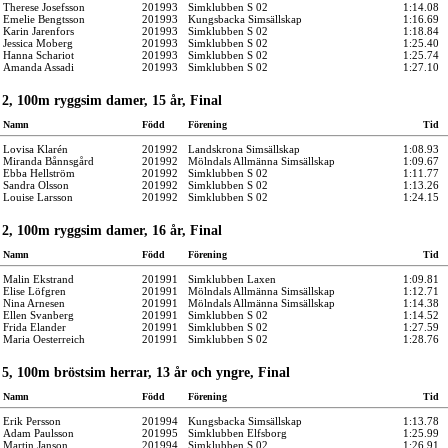
Therese Josefsson
201993
Simklubben S 02
1:14.08
Emelie Bengtsson
201993
Kungsbacka Simsällskap
1:16.69
Karin Jarenfors
201993
Simklubben S 02
1:18.84
Jessica Moberg
201993
Simklubben S 02
1:25.40
Hanna Schariot
201993
Simklubben S 02
1:25.74
Amanda Assadi
201993
Simklubben S 02
1:27.10
2, 100m ryggsim damer, 15 år, Final
Namn
Född
Förening
Tid
Lovisa Klarén
201992
Landskrona Simsällskap
1:08.93
Miranda Bånnsgård
201992
Mölndals Allmänna Simsällskap
1:09.67
Ebba Hellström
201992
Simklubben S 02
1:11.77
Sandra Olsson
201992
Simklubben S 02
1:13.26
Louise Larsson
201992
Simklubben S 02
1:24.15
2, 100m ryggsim damer, 16 år, Final
Namn
Född
Förening
Tid
Malin Ekstrand
201991
Simklubben Laxen
1:09.81
Elise Löfgren
201991
Mölndals Allmänna Simsällskap
1:12.71
Nina Arnesen
201991
Mölndals Allmänna Simsällskap
1:14.38
Ellen Svanberg
201991
Simklubben S 02
1:14.52
Frida Elander
201991
Simklubben S 02
1:27.59
Maria Oesterreich
201991
Simklubben S 02
1:28.76
5, 100m bröstsim herrar, 13 år och yngre, Final
Namn
Född
Förening
Tid
Erik Persson
201994
Kungsbacka Simsällskap
1:13.78
Adam Paulsson
201995
Simklubben Elfsborg
1:25.99
Martin Janson
201994
Simklubben S 02
1:26.91