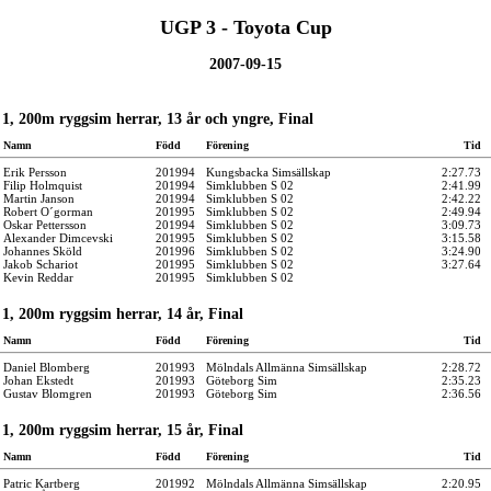
UGP 3 - Toyota Cup
2007-09-15
1, 200m ryggsim herrar, 13 år och yngre, Final
Namn
Född
Förening
Tid
Erik Persson
201994
Kungsbacka Simsällskap
2:27.73
Filip Holmquist
201994
Simklubben S 02
2:41.99
Martin Janson
201994
Simklubben S 02
2:42.22
Robert O´gorman
201995
Simklubben S 02
2:49.94
Oskar Pettersson
201994
Simklubben S 02
3:09.73
Alexander Dimcevski
201995
Simklubben S 02
3:15.58
Johannes Sköld
201996
Simklubben S 02
3:24.90
Jakob Schariot
201995
Simklubben S 02
3:27.64
Kevin Reddar
201995
Simklubben S 02
1, 200m ryggsim herrar, 14 år, Final
Namn
Född
Förening
Tid
Daniel Blomberg
201993
Mölndals Allmänna Simsällskap
2:28.72
Johan Ekstedt
201993
Göteborg Sim
2:35.23
Gustav Blomgren
201993
Göteborg Sim
2:36.56
1, 200m ryggsim herrar, 15 år, Final
Namn
Född
Förening
Tid
Patric Kartberg
201992
Mölndals Allmänna Simsällskap
2:20.95