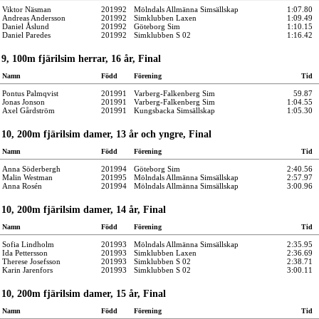
Viktor Näsman
201992
Mölndals Allmänna Simsällskap
1:07.80
Andreas Andersson
201992
Simklubben Laxen
1:09.49
Daniel Åslund
201992
Göteborg Sim
1:10.15
Daniel Paredes
201992
Simklubben S 02
1:16.42
9, 100m fjärilsim herrar, 16 år, Final
Namn
Född
Förening
Tid
Pontus Palmqvist
201991
Varberg-Falkenberg Sim
59.87
Jonas Jonson
201991
Varberg-Falkenberg Sim
1:04.55
Axel Gårdström
201991
Kungsbacka Simsällskap
1:05.30
10, 200m fjärilsim damer, 13 år och yngre, Final
Namn
Född
Förening
Tid
Anna Söderbergh
201994
Göteborg Sim
2:40.56
Malin Westman
201995
Mölndals Allmänna Simsällskap
2:57.97
Anna Rosén
201994
Mölndals Allmänna Simsällskap
3:00.96
10, 200m fjärilsim damer, 14 år, Final
Namn
Född
Förening
Tid
Sofia Lindholm
201993
Mölndals Allmänna Simsällskap
2:35.95
Ida Pettersson
201993
Simklubben Laxen
2:36.69
Therese Josefsson
201993
Simklubben S 02
2:38.71
Karin Jarenfors
201993
Simklubben S 02
3:00.11
10, 200m fjärilsim damer, 15 år, Final
Namn
Född
Förening
Tid