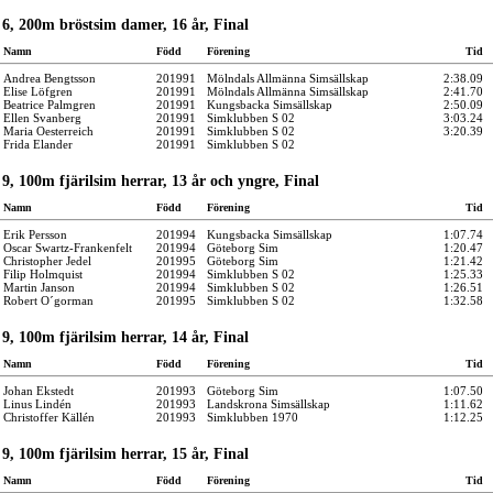
6, 200m bröstsim damer, 16 år, Final
Namn
Född
Förening
Tid
Andrea Bengtsson
201991
Mölndals Allmänna Simsällskap
2:38.09
Elise Löfgren
201991
Mölndals Allmänna Simsällskap
2:41.70
Beatrice Palmgren
201991
Kungsbacka Simsällskap
2:50.09
Ellen Svanberg
201991
Simklubben S 02
3:03.24
Maria Oesterreich
201991
Simklubben S 02
3:20.39
Frida Elander
201991
Simklubben S 02
9, 100m fjärilsim herrar, 13 år och yngre, Final
Namn
Född
Förening
Tid
Erik Persson
201994
Kungsbacka Simsällskap
1:07.74
Oscar Swartz-Frankenfelt
201994
Göteborg Sim
1:20.47
Christopher Jedel
201995
Göteborg Sim
1:21.42
Filip Holmquist
201994
Simklubben S 02
1:25.33
Martin Janson
201994
Simklubben S 02
1:26.51
Robert O´gorman
201995
Simklubben S 02
1:32.58
9, 100m fjärilsim herrar, 14 år, Final
Namn
Född
Förening
Tid
Johan Ekstedt
201993
Göteborg Sim
1:07.50
Linus Lindén
201993
Landskrona Simsällskap
1:11.62
Christoffer Källén
201993
Simklubben 1970
1:12.25
9, 100m fjärilsim herrar, 15 år, Final
Namn
Född
Förening
Tid