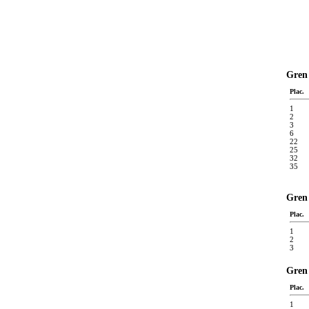
Gren 
Plac.
1
2
3
6
22
25
32
35
Gren 
Plac.
1
2
3
Gren 
Plac.
1