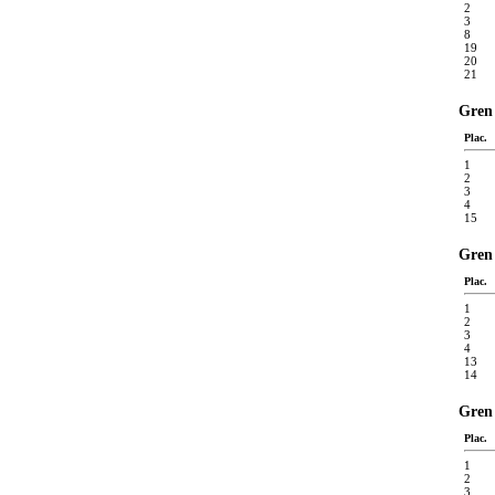
2
3
8
19
20
21
Gren 
Plac.
1
2
3
4
15
Gren 
Plac.
1
2
3
4
13
14
Gren 
Plac.
1
2
3