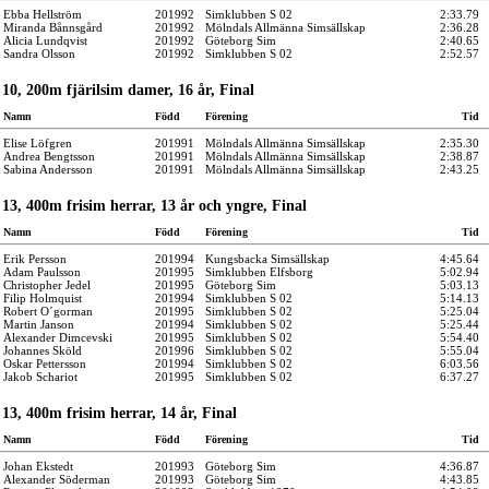
Ebba Hellström
201992
Simklubben S 02
2:33.79
Miranda Bånnsgård
201992
Mölndals Allmänna Simsällskap
2:36.28
Alicia Lundqvist
201992
Göteborg Sim
2:40.65
Sandra Olsson
201992
Simklubben S 02
2:52.57
10, 200m fjärilsim damer, 16 år, Final
Namn
Född
Förening
Tid
Elise Löfgren
201991
Mölndals Allmänna Simsällskap
2:35.30
Andrea Bengtsson
201991
Mölndals Allmänna Simsällskap
2:38.87
Sabina Andersson
201991
Mölndals Allmänna Simsällskap
2:43.25
13, 400m frisim herrar, 13 år och yngre, Final
Namn
Född
Förening
Tid
Erik Persson
201994
Kungsbacka Simsällskap
4:45.64
Adam Paulsson
201995
Simklubben Elfsborg
5:02.94
Christopher Jedel
201995
Göteborg Sim
5:03.13
Filip Holmquist
201994
Simklubben S 02
5:14.13
Robert O´gorman
201995
Simklubben S 02
5:25.04
Martin Janson
201994
Simklubben S 02
5:25.44
Alexander Dimcevski
201995
Simklubben S 02
5:54.40
Johannes Sköld
201996
Simklubben S 02
5:55.04
Oskar Pettersson
201994
Simklubben S 02
6:03.56
Jakob Schariot
201995
Simklubben S 02
6:37.27
13, 400m frisim herrar, 14 år, Final
Namn
Född
Förening
Tid
Johan Ekstedt
201993
Göteborg Sim
4:36.87
Alexander Söderman
201993
Göteborg Sim
4:43.85