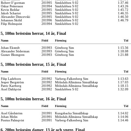
Robert O´gorman
201995
Simklubben S 02
1:37.46
Oskar Pettersson
201994
Simklubben S 02
1:43.26
Kevin Reddar
201995
Simklubben S 02
1:45.72
Jakob Schariot
201995
Simklubben S 02
1:46.35
Alexander Dimcevski
201995
Simklubben S 02
1:46.50
Johannes Sköld
201996
Simklubben S 02
1:46.79
Filip Holmquist
201994
Simklubben S 02
5, 100m bröstsim herrar, 14 år, Final
Namn
Född
Förening
Tid
Johan Ekstedt
201993
Göteborg Sim
1:15.56
Alexander Söderman
201993
Göteborg Sim
1:18.08
Gustav Blomgren
201993
Göteborg Sim
1:21.88
5, 100m bröstsim herrar, 15 år, Final
Namn
Född
Förening
Tid
Filip Ladeborn
201992
Varberg-Falkenberg Sim
1:13.63
Jesper Bergström
201992
Mölndals Allmänna Simsällskap
1:17.03
Patric Kartberg
201992
Mölndals Allmänna Simsällskap
1:18.15
Axel Dahlqvist
201992
Simklubben S 02
1:32.09
5, 100m bröstsim herrar, 16 år, Final
Namn
Född
Förening
Tid
Axel Gårdström
201991
Kungsbacka Simsällskap
1:14.02
Johan Melin
201991
Mölndals Allmänna Simsällskap
1:14.06
Pontus Palmqvist
201991
Varberg-Falkenberg Sim
1:14.46
6, 200m bröstsim damer, 13 år och yngre, Final