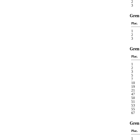
2
3
Gren 
Plac.
1
2
3
Gren 
Plac.
1
2
3
5
7
10
19
21
47
50
51
53
55
67
Gren 
Plac.
1