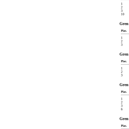
1
2
3
10
Gren 
Plac.
1
2
3
Gren 
Plac.
1
2
3
Gren 
Plac.
1
2
3
6
Gren 
Plac.