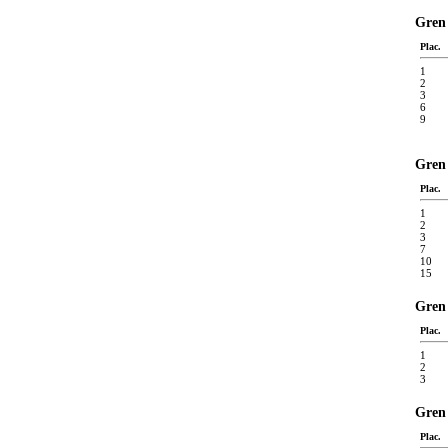
Gren 
Plac.
1
2
3
6
9
Gren 
Plac.
1
2
3
7
10
15
Gren 
Plac.
1
2
3
Gren 
Plac.