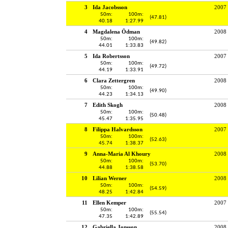
3
Ida Jacobsson
2007
50m:
100m:
(47.81)
40.18
1:27.99
4
Magdalena Ödman
2008
50m:
100m:
(49.82)
44.01
1:33.83
5
Ida Robertsson
2007
50m:
100m:
(49.72)
44.19
1:33.91
6
Clara Zettergren
2008
50m:
100m:
(49.90)
44.23
1:34.13
7
Edith Skogh
2008
50m:
100m:
(50.48)
45.47
1:35.95
8
Filippa Halvardsson
2007
50m:
100m:
(52.63)
45.74
1:38.37
9
Anna-Maria Al Khoury
2008
50m:
100m:
(53.70)
44.88
1:38.58
10
Lilian Werner
2008
50m:
100m:
(54.59)
48.25
1:42.84
11
Ellen Kemper
2007
50m:
100m:
(55.54)
47.35
1:42.89
12
Gabriella Jonsson
2008