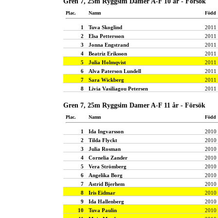
Gren 7, 25m Ryggsim Damer A-F 10 år - Försök
Plac.
Namn
Född
1
Tuva Skoglind
2011
2
Elsa Pettersson
2011
3
Jonna Engstrand
2011
4
Beatriz Eriksson
2011
5
Julia Holmqvist
2011
6
Alva Paterson Lundell
2011
7
Sara Wickberg
2011
8
Livia Vasiliagou Petersen
2011
Gren 7, 25m Ryggsim Damer A-F 11 år - Försök
Plac.
Namn
Född
1
Ida Ingvarsson
2010
2
Tilda Flyckt
2010
3
Julia Rosman
2010
4
Cornelia Zander
2010
5
Vera Strömberg
2010
6
Angelika Borg
2010
7
Astrid Bjerhem
2010
8
Iris Eidmar
2010
9
Ida Hallenberg
2010
10
Tuva Paulin
2010