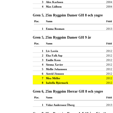
3
Alex Karlsson
2004
4
Max Lidbom
2004
Gren 5, 25m Ryggsim Damer GH 8 och yngre
Plac.
Namn
Född
1
Emma Rosman
2013
Gren 5, 25m Ryggsim Damer GH 9 år
Plac.
Namn
Född
1
Liv Lorén
2012
2
Elsa Falk Asp
2012
3
Emilie Keen
2012
4
Sienna Xavier
2012
5
Mollie Johansson
2012
6
Astrid Jönsson
2012
7
Moa Möller
2012
8
Isabella Bjärmark
2012
Gren 6, 25m Ryggsim Herrar GH 8 och yngre
Plac.
Namn
Född
1
Vidar Andersson Öberg
2013