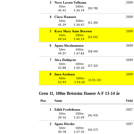
3
Nora Larsen Valkama
2009
50m:
100m:
(50.78)
45.41
1:36.19
4
Clara Hansson
2009
50m:
100m:
(51.28)
45.39
1:36.67
5
Kara Mary Anne Brorson
2009
50m:
100m:
(55.65)
49.54
1:45.19
6
Agnes Abrahamsson
2009
50m:
100m:
(58.46)
49.37
1:47.83
7
Alva Dahlqvist
2009
50m:
100m:
(57.32)
52.88
1:50.20
8
Imra Axelsson
2009
50m:
100m:
(1:01.33)
52.93
1:54.26
Gren 11, 100m Bröstsim Damer A-F 13-14 år
Plac.
Namn
Född
1
Edith Fredriksson
2007
50m:
100m:
(45.93)
39.16
1:25.09
2
Agnes Hörder
2007
50m:
100m:
(46.57)
40.78
1:27.35