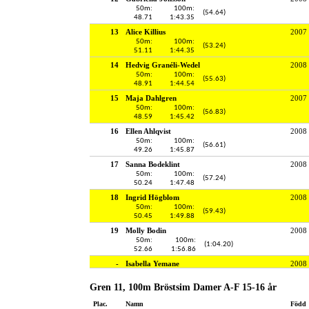
50m:
100m:
(54.64)
48.71
1:43.35
13
Alice Killius
2007
50m:
100m:
(53.24)
51.11
1:44.35
14
Hedvig Granéli-Wedel
2008
50m:
100m:
(55.63)
48.91
1:44.54
15
Maja Dahlgren
2007
50m:
100m:
(56.83)
48.59
1:45.42
16
Ellen Ahlqvist
2008
50m:
100m:
(56.61)
49.26
1:45.87
17
Sanna Bodeklint
2008
50m:
100m:
(57.24)
50.24
1:47.48
18
Ingrid Högblom
2008
50m:
100m:
(59.43)
50.45
1:49.88
19
Molly Bodin
2008
50m:
100m:
(1:04.20)
52.66
1:56.86
-
Isabella Yemane
2008
Gren 11, 100m Bröstsim Damer A-F 15-16 år
Plac.
Namn
Född