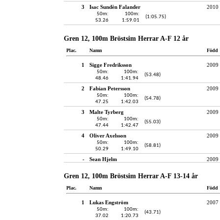
3
Isac Sundèn Falander
2010
50m:
100m:
(1:05.75)
53.26
1:59.01
Gren 12, 100m Bröstsim Herrar A-F 12 år
Plac.
Namn
Född
1
Sigge Fredriksson
2009
50m:
100m:
(53.48)
48.46
1:41.94
2
Fabian Petersson
2009
50m:
100m:
(54.78)
47.25
1:42.03
3
Malte Tyrberg
2009
50m:
100m:
(55.03)
47.44
1:42.47
4
Oliver Axelsson
2009
50m:
100m:
(58.81)
50.29
1:49.10
-
Sean Hjelm
2009
Gren 12, 100m Bröstsim Herrar A-F 13-14 år
Plac.
Namn
Född
1
Lukas Engström
2007
50m:
100m:
(43.71)
37.02
1:20.73