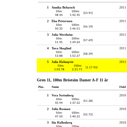
1
Annika Bohatsch
2011
50m:
100m:
(53.91)
48.44
1:42.35
2
Elsa Pettersson
2011
50m:
100m:
(56.19)
50.32
1:46.51
3
Julia Wertheim
2011
50m:
100m:
(57.69)
51.95
1:49.64
4
Tuva Skoglind
2011
50m:
100m:
(58.39)
53.88
1:52.27
5
Julia Holmqvist
2011
50m:
100m:
(1:17.93)
1:03.78
2:21.71
Gren 11, 100m Bröstsim Damer A-F 11 år
Plac.
Namn
Född
1
Vera Strömberg
2010
50m:
100m:
(51.28)
45.94
1:37.22
2
Julia Rosman
2010
50m:
100m:
(52.72)
47.50
1:40.22
3
Ida Hallenberg
2010
50m:
100m: