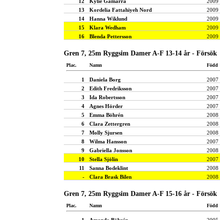
12
Kylie Gamarra
2009
13
Kordelia Fattahiyeh Nord
2009
14
Hanna Wiklund
2009
15
Klara Wedham
2009
16
Blenda Pettersson
2009
Gren 7, 25m Ryggsim Damer A-F 13-14 år - Försök
Plac.
Namn
Född
1
Daniela Borg
2007
2
Edith Fredriksson
2007
3
Ida Robertsson
2007
4
Agnes Hörder
2007
5
Emma Böhrén
2008
6
Clara Zettergren
2008
7
Molly Sjursen
2008
8
Wilma Hansson
2007
9
Gabriella Jonsson
2008
10
Stella Sjölin
2007
11
Sanna Bodeklint
2008
-
Clara Brask Bilen
2008
Gren 7, 25m Ryggsim Damer A-F 15-16 år - Försök
Plac.
Namn
Född
1
Amanda Böhrén
2005