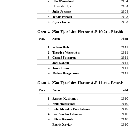
2
Ella Westerlund
2004
3
Hannah Lilja
2004
4
Julia Jonsson
2004
5
Teddie Esborn
2003
6
Agnes Torén
2003
Gren 4, 25m Fjärilsim Herrar A-F 10 år - Försök
Plac.
Namn
Född
1
Wilson Hult
2011
2
Theodor Wickström
2011
3
Gustaf Fredgren
2011
-
Joel Nordin
2011
-
Jason Chan
2011
-
Melker Rutgersson
2011
Gren 4, 25m Fjärilsim Herrar A-F 11 år - Försök
Plac.
Namn
Född
1
Samuel Kapitanov
2010
2
Emil Holmström
2010
3
Luke Morolok Baeckstrom
2010
4
Isac Sundèn Falander
2010
-
Elliott Kantola
2010
-
Patrik Xavier
2010