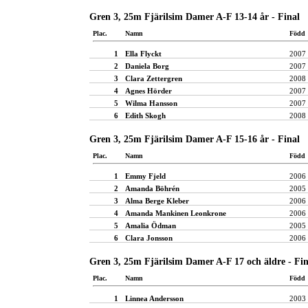
Gren 3, 25m Fjärilsim Damer A-F 13-14 år - Final
Plac.
Namn
Född
1
Ella Flyckt
2007
2
Daniela Borg
2007
3
Clara Zettergren
2008
4
Agnes Hörder
2007
5
Wilma Hansson
2007
6
Edith Skogh
2008
Gren 3, 25m Fjärilsim Damer A-F 15-16 år - Final
Plac.
Namn
Född
1
Emmy Fjeld
2006
2
Amanda Böhrén
2005
3
Alma Berge Kleber
2006
4
Amanda Mankinen Leonkrone
2006
5
Amalia Ödman
2005
6
Clara Jonsson
2006
Gren 3, 25m Fjärilsim Damer A-F 17 och äldre - Fin
Plac.
Namn
Född
1
Linnea Andersson
2003