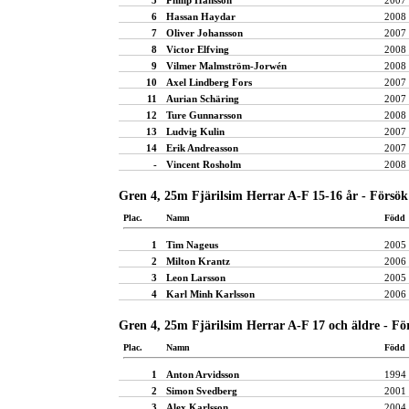
6
Hassan Haydar
2008
7
Oliver Johansson
2007
8
Victor Elfving
2008
9
Vilmer Malmström-Jorwén
2008
10
Axel Lindberg Fors
2007
11
Aurian Schäring
2007
12
Ture Gunnarsson
2008
13
Ludvig Kulin
2007
14
Erik Andreasson
2007
-
Vincent Rosholm
2008
Gren 4, 25m Fjärilsim Herrar A-F 15-16 år - Försök
Plac.
Namn
Född
1
Tim Nageus
2005
2
Milton Krantz
2006
3
Leon Larsson
2005
4
Karl Minh Karlsson
2006
Gren 4, 25m Fjärilsim Herrar A-F 17 och äldre - Fö
Plac.
Namn
Född
1
Anton Arvidsson
1994
2
Simon Svedberg
2001
3
Alex Karlsson
2004