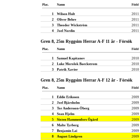
Plac.
Namn
Född
1
Wilson Hult
2011
2
Oliver Behre
2011
3
Theodor Wickström
2011
4
Joel Nordin
2011
Gren 8, 25m Ryggsim Herrar A-F 11 år - Försök
Plac.
Namn
Född
1
Samuel Kapitanov
2010
2
Luke Morolok Baeckstrom
2010
3
Patrik Xavier
2010
Gren 8, 25m Ryggsim Herrar A-F 12 år - Försök
Plac.
Namn
Född
1
Eddie Eriksson
2009
2
Joel Bjärsholm
2009
3
Tor Andersson-Öberg
2009
4
Sean Hjelm
2009
5
Sixten Hammenfors Ögärd
2009
6
Malte Tyrberg
2009
7
Benjamin Lai
2009
8
August Lindgren
2009