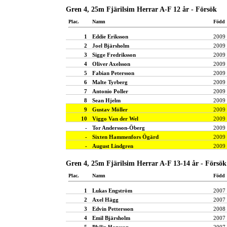
Gren 4, 25m Fjärilsim Herrar A-F 12 år - Försök
Plac.
Namn
Född
1
Eddie Eriksson
2009
2
Joel Bjärsholm
2009
3
Sigge Fredriksson
2009
4
Oliver Axelsson
2009
5
Fabian Petersson
2009
6
Malte Tyrberg
2009
7
Antonio Poller
2009
8
Sean Hjelm
2009
9
Gustav Möller
2009
10
Viggo Van der Wel
2009
-
Tor Andersson-Öberg
2009
-
Sixten Hammenfors Ögärd
2009
-
August Lindgren
2009
Gren 4, 25m Fjärilsim Herrar A-F 13-14 år - Försök
Plac.
Namn
Född
1
Lukas Engström
2007
2
Axel Hägg
2007
3
Edvin Pettersson
2008
4
Emil Bjärsholm
2007
5
Philip Hansson
2007