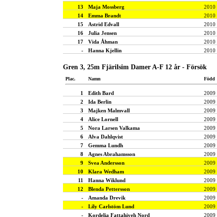
13
Maja Mossberg
2010
14
Emma Brandt
2010
15
Astrid Edvall
2010
16
Julia Jensen
2010
17
Vida Åhman
2010
-
Hanna Kjellin
2010
Gren 3, 25m Fjärilsim Damer A-F 12 år - Försök
Plac.
Namn
Född
1
Edith Bard
2009
2
Ida Berlin
2009
3
Majken Malmvall
2009
4
Alice Lornell
2009
5
Nora Larsen Valkama
2009
6
Alva Dahlqvist
2009
7
Gemma Lundh
2009
8
Agnes Abrahamsson
2009
9
Svea Andersson
2009
10
Klara Wedham
2009
11
Hanna Wiklund
2009
12
Blenda Pettersson
2009
-
Amanda Drevik
2009
-
Lily Carlstöm Lund
2009
-
Kordelia Fattahiyeh Nord
2009