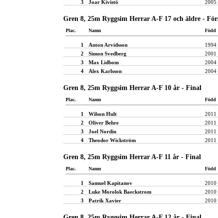
3
Joar Kivistö
2005
Gren 8, 25m Ryggsim Herrar A-F 17 och äldre - För
Plac.
Namn
Född
1
Anton Arvidsson
1994
2
Simon Svedberg
2001
3
Max Lidbom
2004
4
Alex Karlsson
2004
Gren 8, 25m Ryggsim Herrar A-F 10 år - Final
Plac.
Namn
Född
1
Wilson Hult
2011
2
Oliver Behre
2011
3
Joel Nordin
2011
4
Theodor Wickström
2011
Gren 8, 25m Ryggsim Herrar A-F 11 år - Final
Plac.
Namn
Född
1
Samuel Kapitanov
2010
2
Luke Morolok Baeckstrom
2010
3
Patrik Xavier
2010
Gren 8, 25m Ryggsim Herrar A-F 12 år - Final