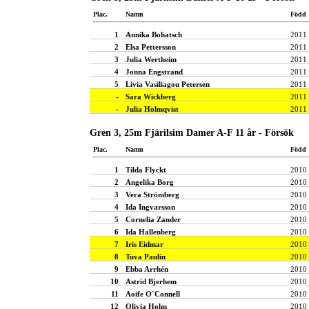
Plac.
Namn
Född
1
Annika Bohatsch
2011
2
Elsa Pettersson
2011
3
Julia Wertheim
2011
4
Jonna Engstrand
2011
5
Livia Vasiliagou Petersen
2011
-
Sara Wickberg
2011
-
Julia Holmqvist
2011
Gren 3, 25m Fjärilsim Damer A-F 11 år - Försök
Plac.
Namn
Född
1
Tilda Flyckt
2010
2
Angelika Borg
2010
3
Vera Strömberg
2010
4
Ida Ingvarsson
2010
5
Cornelia Zander
2010
6
Ida Hallenberg
2010
7
Iris Eidmar
2010
8
Tuva Paulin
2010
9
Ebba Arrhén
2010
10
Astrid Bjerhem
2010
11
Aoife O`Connell
2010
12
Olivia Holm
2010