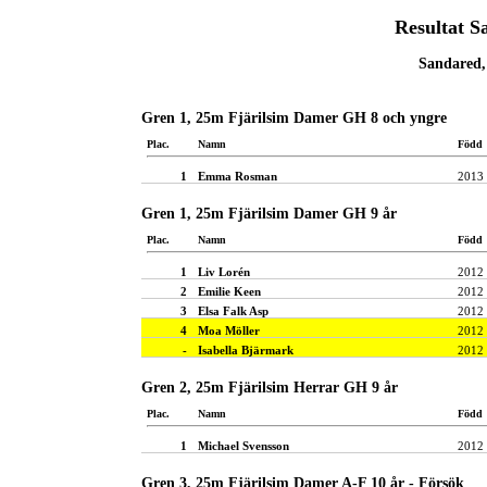
Resultat S
Sandared,
Gren 1, 25m Fjärilsim Damer GH 8 och yngre
Plac.
Namn
Född
1
Emma Rosman
2013
Gren 1, 25m Fjärilsim Damer GH 9 år
Plac.
Namn
Född
1
Liv Lorén
2012
2
Emilie Keen
2012
3
Elsa Falk Asp
2012
4
Moa Möller
2012
-
Isabella Bjärmark
2012
Gren 2, 25m Fjärilsim Herrar GH 9 år
Plac.
Namn
Född
1
Michael Svensson
2012
Gren 3, 25m Fjärilsim Damer A-F 10 år - Försök