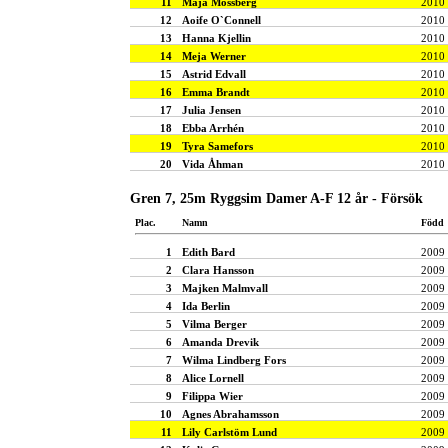
11
Maja Mossberg
2010
12
Aoife O`Connell
2010
13
Hanna Kjellin
2010
14
Meja Werner
2010
15
Astrid Edvall
2010
16
Emma Brandt
2010
17
Julia Jensen
2010
18
Ebba Arrhén
2010
19
Tyra Samefors
2010
20
Vida Åhman
2010
Gren 7, 25m Ryggsim Damer A-F 12 år - Försök
Plac.
Namn
Född
1
Edith Bard
2009
2
Clara Hansson
2009
3
Majken Malmvall
2009
4
Ida Berlin
2009
5
Vilma Berger
2009
6
Amanda Drevik
2009
7
Wilma Lindberg Fors
2009
8
Alice Lornell
2009
9
Filippa Wier
2009
10
Agnes Abrahamsson
2009
11
Lily Carlstöm Lund
2009