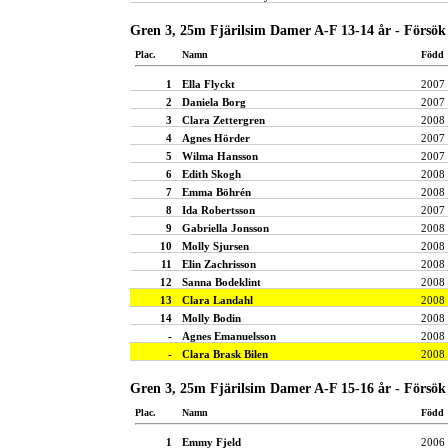
Gren 3, 25m Fjärilsim Damer A-F 13-14 år - Försök
Plac.
Namn
Född
1
Ella Flyckt
2007
2
Daniela Borg
2007
3
Clara Zettergren
2008
4
Agnes Hörder
2007
5
Wilma Hansson
2007
6
Edith Skogh
2008
7
Emma Böhrén
2008
8
Ida Robertsson
2007
9
Gabriella Jonsson
2008
10
Molly Sjursen
2008
11
Elin Zachrisson
2008
12
Sanna Bodeklint
2008
13
Clara Landahl
2008
14
Molly Bodin
2008
-
Agnes Emanuelsson
2008
-
Clara Brask Bilen
2008
Gren 3, 25m Fjärilsim Damer A-F 15-16 år - Försök
Plac.
Namn
Född
1
Emmy Fjeld
2006