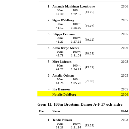
1
Amanda Mankinen Leonkrone
2006
50m:
100m:
(44.95)
37.40
1:22.35
2
Signe Wahlberg
2005
50m:
100m:
(44.97)
41.13
1:26.10
3
Filippa Fritzson
2005
50m:
100m:
(46.12)
41.23
1:27.35
4
Alma Berge Kleber
2006
50m:
100m:
(48.23)
42.78
1:31.01
5
Mira Löfgren
2005
50m:
100m:
(49.92)
44.29
1:34.21
6
Amalia Ödman
2005
50m:
100m:
(51.00)
44.73
1:35.73
-
Ida Hansson
2005
-
Natalie Dahlberg
2006
Gren 11, 100m Bröstsim Damer A-F 17 och äldre
Plac.
Namn
Född
1
Teddie Esborn
2003
50m:
100m:
(43.25)
38.29
1:21.54