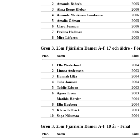
2
Amanda Böhrén
2005
3
Alma Berge Kleber
2006
4
Amanda Mankinen Leonkrone
2006
5
Amalia Ödman
2005
6
Clara Jonsson
2006
7
Evelina Hallman
2006
8
Mira Löfgren
2005
Gren 3, 25m Fjärilsim Damer A-F 17 och äldre - Fö
Plac.
Namn
Född
1
Ella Westerlund
2004
2
Linnea Andersson
2003
3
Hannah Lilja
2004
4
Julia Jonsson
2004
5
Teddie Esborn
2003
6
Agnes Torén
2003
Matilda Hörder
2004
8
Elin Hagberg
2004
9
Klara Tallbäck
2003
10
Saga Nikumaa
2004
Gren 3, 25m Fjärilsim Damer A-F 10 år - Final
Plac.
Namn
Född