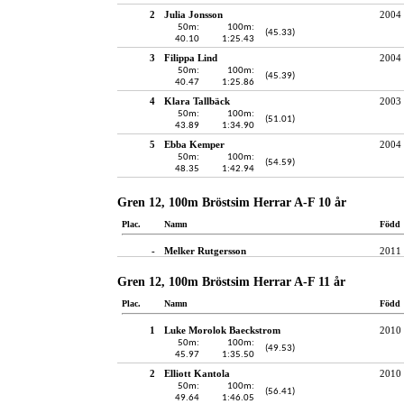
2
Julia Jonsson
2004
50m:
100m:
(45.33)
40.10
1:25.43
3
Filippa Lind
2004
50m:
100m:
(45.39)
40.47
1:25.86
4
Klara Tallbäck
2003
50m:
100m:
(51.01)
43.89
1:34.90
5
Ebba Kemper
2004
50m:
100m:
(54.59)
48.35
1:42.94
Gren 12, 100m Bröstsim Herrar A-F 10 år
Plac.
Namn
Född
-
Melker Rutgersson
2011
Gren 12, 100m Bröstsim Herrar A-F 11 år
Plac.
Namn
Född
1
Luke Morolok Baeckstrom
2010
50m:
100m:
(49.53)
45.97
1:35.50
2
Elliott Kantola
2010
50m:
100m:
(56.41)
49.64
1:46.05