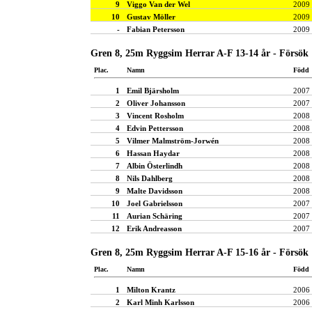
9
Viggo Van der Wel
2009
10
Gustav Möller
2009
-
Fabian Petersson
2009
Gren 8, 25m Ryggsim Herrar A-F 13-14 år - Försök
Plac.
Namn
Född
1
Emil Bjärsholm
2007
2
Oliver Johansson
2007
3
Vincent Rosholm
2008
4
Edvin Pettersson
2008
5
Vilmer Malmström-Jorwén
2008
6
Hassan Haydar
2008
7
Albin Österlindh
2008
8
Nils Dahlberg
2008
9
Malte Davidsson
2008
10
Joel Gabrielsson
2007
11
Aurian Schäring
2007
12
Erik Andreasson
2007
Gren 8, 25m Ryggsim Herrar A-F 15-16 år - Försök
Plac.
Namn
Född
1
Milton Krantz
2006
2
Karl Minh Karlsson
2006