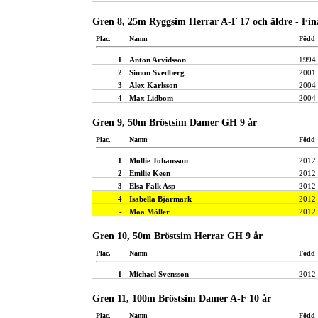
Gren 8, 25m Ryggsim Herrar A-F 17 och äldre - Fin
Plac.
Namn
Född
1
Anton Arvidsson
1994
2
Simon Svedberg
2001
3
Alex Karlsson
2004
4
Max Lidbom
2004
Gren 9, 50m Bröstsim Damer GH 9 år
Plac.
Namn
Född
1
Mollie Johansson
2012
2
Emilie Keen
2012
3
Elsa Falk Asp
2012
4
Isabella Bjärmark
2012
-
Moa Möller
2012
Gren 10, 50m Bröstsim Herrar GH 9 år
Plac.
Namn
Född
1
Michael Svensson
2012
Gren 11, 100m Bröstsim Damer A-F 10 år
Plac.
Namn
Född