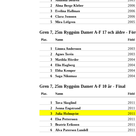
2
Alma Berge Kleber
2006
3
Evelina Hallman
2006
4
Clara Jonsson
2006
5
Mira Löfgren
2005
Gren 7, 25m Ryggsim Damer A-F 17 och äldre - För
Plac.
Namn
Född
1
Linnea Andersson
2003
2
Agnes Torén
2003
3
Matilda Hörder
2004
4
Elin Hagberg
2004
5
Ebba Kemper
2004
6
Saga Nikumaa
2004
Gren 7, 25m Ryggsim Damer A-F 10 år - Final
Plac.
Namn
Född
1
Tuva Skoglind
2011
2
Jonna Engstrand
2011
3
Julia Holmqvist
2011
4
Elsa Pettersson
2011
5
Beatriz Eriksson
2011
6
Alva Paterson Lundell
2011