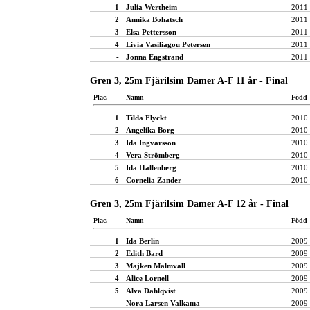
1
Julia Wertheim
2011
2
Annika Bohatsch
2011
3
Elsa Pettersson
2011
4
Livia Vasiliagou Petersen
2011
-
Jonna Engstrand
2011
Gren 3, 25m Fjärilsim Damer A-F 11 år - Final
Plac.
Namn
Född
1
Tilda Flyckt
2010
2
Angelika Borg
2010
3
Ida Ingvarsson
2010
4
Vera Strömberg
2010
5
Ida Hallenberg
2010
6
Cornelia Zander
2010
Gren 3, 25m Fjärilsim Damer A-F 12 år - Final
Plac.
Namn
Född
1
Ida Berlin
2009
2
Edith Bard
2009
3
Majken Malmvall
2009
4
Alice Lornell
2009
5
Alva Dahlqvist
2009
-
Nora Larsen Valkama
2009