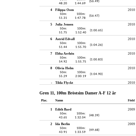
(56.49)
48.20
1:44.69
4
Filippa Oom
2010
50m:
100m:
(56.47)
51.31
1:47.78
5
Julia Jensen
2010
50m:
100m:
(1:00.65)
51.75
1:52.40
6
Astrid Edvall
2010
50m:
100m:
(1:04.26)
51.44
1:55.70
7
Ebba Arrhén
2010
50m:
100m:
(1:00.83)
54.92
1:55.75
8
Olivia Holm
2010
50m:
100m:
(1:04.90)
55.29
2:00.19
-
Tilda Flyckt
2010
Gren 11, 100m Bröstsim Damer A-F 12 år
Plac.
Namn
Född
1
Edith Bard
2009
50m:
100m:
(48.39)
43.65
1:32.04
2
Ida Berlin
2009
50m:
100m:
(49.68)
43.91
1:33.59