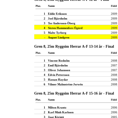
Plac.
Namn
Född
1
Eddie Eriksson
2009
2
Joel Bjärsholm
2009
3
Tor Andersson-Öberg
2009
4
Sixten Hammenfors Ögärd
2009
5
Malte Tyrberg
2009
-
August Lindgren
2009
Gren 8, 25m Ryggsim Herrar A-F 13-14 år - Final
Plac.
Namn
Född
1
Vincent Rosholm
2008
2
Emil Bjärsholm
2007
3
Oliver Johansson
2007
4
Edvin Pettersson
2008
5
Hassan Haydar
2008
6
Vilmer Malmström-Jorwén
2008
Gren 8, 25m Ryggsim Herrar A-F 15-16 år - Final
Plac.
Namn
Född
1
Milton Krantz
2006
2
Karl Minh Karlsson
2006
3
Joar Kivistö
2005