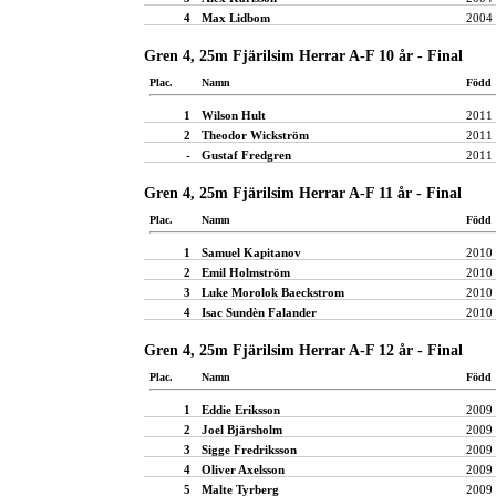
4
Max Lidbom
2004
Gren 4, 25m Fjärilsim Herrar A-F 10 år - Final
Plac.
Namn
Född
1
Wilson Hult
2011
2
Theodor Wickström
2011
-
Gustaf Fredgren
2011
Gren 4, 25m Fjärilsim Herrar A-F 11 år - Final
Plac.
Namn
Född
1
Samuel Kapitanov
2010
2
Emil Holmström
2010
3
Luke Morolok Baeckstrom
2010
4
Isac Sundèn Falander
2010
Gren 4, 25m Fjärilsim Herrar A-F 12 år - Final
Plac.
Namn
Född
1
Eddie Eriksson
2009
2
Joel Bjärsholm
2009
3
Sigge Fredriksson
2009
4
Oliver Axelsson
2009
5
Malte Tyrberg
2009