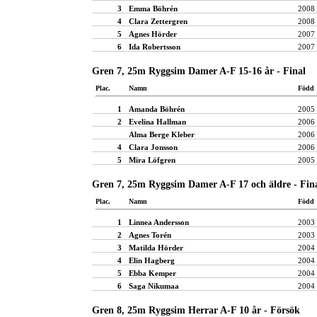
3
Emma Böhrén
2008
4
Clara Zettergren
2008
5
Agnes Hörder
2007
6
Ida Robertsson
2007
Gren 7, 25m Ryggsim Damer A-F 15-16 år - Final
Plac.
Namn
Född
1
Amanda Böhrén
2005
2
Evelina Hallman
2006
Alma Berge Kleber
2006
4
Clara Jonsson
2006
5
Mira Löfgren
2005
Gren 7, 25m Ryggsim Damer A-F 17 och äldre - Fin
Plac.
Namn
Född
1
Linnea Andersson
2003
2
Agnes Torén
2003
3
Matilda Hörder
2004
4
Elin Hagberg
2004
5
Ebba Kemper
2004
6
Saga Nikumaa
2004
Gren 8, 25m Ryggsim Herrar A-F 10 år - Försök