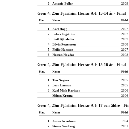
6
Antonio Poller
2009
Gren 4, 25m Fjärilsim Herrar A-F 13-14 år - Final
Plac.
Namn
Född
1
Axel Hägg
2007
2
Lukas Engström
2007
3
Emil Bjärsholm
2007
4
Edvin Pettersson
2008
5
Philip Hansson
2007
6
Hassan Haydar
2008
Gren 4, 25m Fjärilsim Herrar A-F 15-16 år - Final
Plac.
Namn
Född
1
Tim Nageus
2005
2
Leon Larsson
2005
3
Karl Minh Karlsson
2006
-
Milton Krantz
2006
Gren 4, 25m Fjärilsim Herrar A-F 17 och äldre - Fi
Plac.
Namn
Född
1
Anton Arvidsson
1994
2
Simon Svedberg
2001