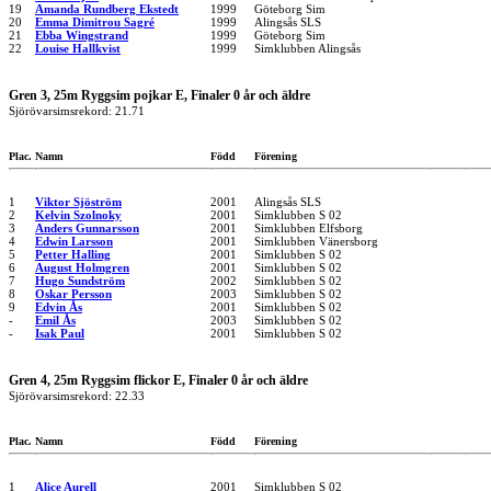
19
Amanda Rundberg Ekstedt
1999
Göteborg Sim
20
Emma Dimitrou Sagré
1999
Alingsås SLS
21
Ebba Wingstrand
1999
Göteborg Sim
22
Louise Hallkvist
1999
Simklubben Alingsås
Gren 3, 25m Ryggsim pojkar E, Finaler 0 år och äldre
Sjörövarsimsrekord: 21.71
Plac.
Namn
Född
Förening
1
Viktor Sjöström
2001
Alingsås SLS
2
Kelvin Szolnoky
2001
Simklubben S 02
3
Anders Gunnarsson
2001
Simklubben Elfsborg
4
Edwin Larsson
2001
Simklubben Vänersborg
5
Petter Halling
2001
Simklubben S 02
6
August Holmgren
2001
Simklubben S 02
7
Hugo Sundström
2002
Simklubben S 02
8
Oskar Persson
2003
Simklubben S 02
9
Edvin Ås
2001
Simklubben S 02
-
Emil Ås
2003
Simklubben S 02
-
Isak Paul
2001
Simklubben S 02
Gren 4, 25m Ryggsim flickor E, Finaler 0 år och äldre
Sjörövarsimsrekord: 22.33
Plac.
Namn
Född
Förening
1
Alice Aurell
2001
Simklubben S 02