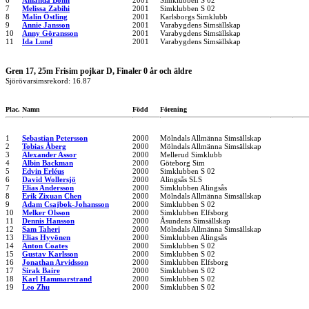
6
Amanda Böhn
2001
Simklubben S 02
7
Melissa Zabihi
2001
Simklubben S 02
8
Malin Östling
2001
Karlsborgs Simklubb
9
Annie Jansson
2001
Varabygdens Simsällskap
10
Anny Göransson
2001
Varabygdens Simsällskap
11
Ida Lund
2001
Varabygdens Simsällskap
Gren 17, 25m Frisim pojkar D, Finaler 0 år och äldre
Sjörövarsimsrekord: 16.87
Plac.
Namn
Född
Förening
1
Sebastian Petersson
2000
Mölndals Allmänna Simsällskap
2
Tobias Åberg
2000
Mölndals Allmänna Simsällskap
3
Alexander Assor
2000
Mellerud Simklubb
4
Albin Backman
2000
Göteborg Sim
5
Edvin Erléus
2000
Simklubben S 02
6
David Wollersjö
2000
Alingsås SLS
7
Elias Andersson
2000
Simklubben Alingsås
8
Erik Zixuan Chen
2000
Mölndals Allmänna Simsällskap
9
Adam Csajbok-Johansson
2000
Simklubben S 02
10
Melker Olsson
2000
Simklubben Elfsborg
11
Dennis Hansson
2000
Åsundens Simsällskap
12
Sam Taheri
2000
Mölndals Allmänna Simsällskap
13
Elias Hyvönen
2000
Simklubben Alingsås
14
Anton Coates
2000
Simklubben S 02
15
Gustav Karlsson
2000
Simklubben S 02
16
Jonathan Arvidsson
2000
Simklubben Elfsborg
17
Sirak Baire
2000
Simklubben S 02
18
Karl Hammarstrand
2000
Simklubben S 02
19
Leo Zhu
2000
Simklubben S 02