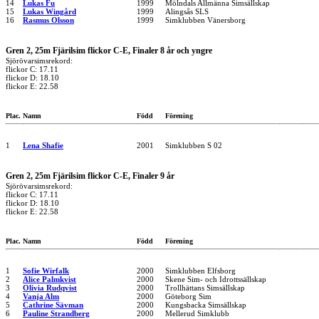
14
Lukas Fu
1999
Mölndals Allmänna Simsällskap
15
Lukas Wingård
1999
Alingsås SLS
16
Rasmus Olsson
1999
Simklubben Vänersborg
Gren 2, 25m Fjärilsim flickor C-E, Finaler 8 år och yngre
Sjörövarsimsrekord:
flickor C: 17.11
flickor D: 18.10
flickor E: 22.58
Plac.
Namn
Född
Förening
1
Lena Shafie
2001
Simklubben S 02
Gren 2, 25m Fjärilsim flickor C-E, Finaler 9 år
Sjörövarsimsrekord:
flickor C: 17.11
flickor D: 18.10
flickor E: 22.58
Plac.
Namn
Född
Förening
1
Sofie Wirfalk
2000
Simklubben Elfsborg
2
Alice Palmkvist
2000
Skene Sim- och Idrottssällskap
3
Olivia Rudqvist
2000
Trollhättans Simsällskap
4
Vanja Alm
2000
Göteborg Sim
5
Cathrine Sävman
2000
Kungsbacka Simsällskap
6
Pauline Strandberg
2000
Mellerud Simklubb