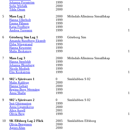
Johanna Forsström
1999
Sofie Wirfalk
2000
Tilda Öman
2000
1
5
Mass Lag 2
2000
Mölndals Allmänna Simsällskap
Hanna Ullerholt
1999
Emma Pålsson
1999
Kajsa Fredberg
1999
Andrea Turesson
1999
1
6
Göteborg Sim Lag 1
1999
Göteborg Sim
Amanda Rundberg Ekstedt
1999
Ebba Wingstrand
1999
Hanna Kewenter
1999
Malin Brokstorp
1999
1
7
Mass Lag 3
2000
Mölndals Allmänna Simsällskap
Hanna Stenfeldt
1999
Johanna Blomberg
1999
Nicole Modigh
1999
Elin Krokström
1999
1
8
S02´s Sjörövare 1
0
Simklubben S 02
Malin Kaldrup
2000
Hanna Gebart
2000
Regina Borg Wermäng
1999
Anna Shafie
1999
1
9
S02´s Sjörövare 2
0
Simklubben S 02
Snit Ghirmazion
1999
Anna Lipatnikova
2000
Alice Aurell
2001
Olivia Berg
1999
1
10
SK Elfsborg Lag 2 Flick
2005
Simklubben Elfsborg
Olivia Bengtsson
2000
Agnes Alsin
2000