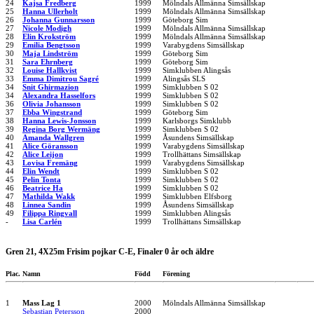
24
Kajsa Fredberg
1999
Mölndals Allmänna Simsällskap
25
Hanna Ullerholt
1999
Mölndals Allmänna Simsällskap
26
Johanna Gunnarsson
1999
Göteborg Sim
27
Nicole Modigh
1999
Mölndals Allmänna Simsällskap
28
Elin Krokström
1999
Mölndals Allmänna Simsällskap
29
Emilia Bengtsson
1999
Varabygdens Simsällskap
30
Maja Lindström
1999
Göteborg Sim
31
Sara Ehrnberg
1999
Göteborg Sim
32
Louise Hallkvist
1999
Simklubben Alingsås
33
Emma Dimitrou Sagré
1999
Alingsås SLS
34
Snit Ghirmazion
1999
Simklubben S 02
34
Alexandra Hasselfors
1999
Simklubben S 02
36
Olivia Johansson
1999
Simklubben S 02
37
Ebba Wingstrand
1999
Göteborg Sim
38
Hanna Lewis-Jonsson
1999
Karlsborgs Simklubb
39
Regina Borg Wermäng
1999
Simklubben S 02
40
Amanda Wallgren
1999
Åsundens Simsällskap
41
Alice Göransson
1999
Varabygdens Simsällskap
42
Alice Leijon
1999
Trollhättans Simsällskap
43
Lovisa Fremäng
1999
Varabygdens Simsällskap
44
Elin Wendt
1999
Simklubben S 02
45
Pelin Tonta
1999
Simklubben S 02
46
Beatrice Ha
1999
Simklubben S 02
47
Mathilda Wakk
1999
Simklubben Elfsborg
48
Linnea Sandin
1999
Åsundens Simsällskap
49
Filippa Ringvall
1999
Simklubben Alingsås
-
Lisa Carlén
1999
Trollhättans Simsällskap
Gren 21, 4X25m Frisim pojkar C-E, Finaler 0 år och äldre
Plac.
Namn
Född
Förening
1
Mass Lag 1
2000
Mölndals Allmänna Simsällskap
Sebastian Petersson
2000