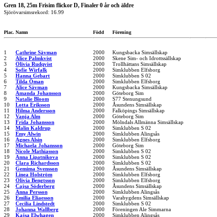
Gren 18, 25m Frisim flickor D, Finaler 0 år och äldre
Sjörövarsimsrekord: 16.99
Plac.
Namn
Född
Förening
1
Cathrine Sävman
2000
Kungsbacka Simsällskap
2
Alice Palmkvist
2000
Skene Sim- och Idrottssällskap
3
Olivia Rudqvist
2000
Trollhättans Simsällskap
4
Sofie Wirfalk
2000
Simklubben Elfsborg
5
Hanna Gebart
2000
Simklubben S 02
6
Tilda Öman
2000
Simklubben Elfsborg
7
Alice Sävman
2000
Kungsbacka Simsällskap
8
Amanda Johansson
2000
Göteborg Sim
9
Natalie Bloom
2000
S77 Stenungsund
10
Lotta Eriksson
2000
Åsundens Simsällskap
11
Hilma Andersson
2000
Falköpings Simsällskap
12
Vanja Alm
2000
Göteborg Sim
13
Frida Johansson
2000
Mölndals Allmänna Simsällskap
14
Malin Kaldrup
2000
Simklubben S 02
15
Emy Alwin
2000
Simklubben Alingsås
16
Agnes Alsin
2000
Simklubben Elfsborg
17
Michaela Johansson
2000
Göteborg Sim
18
Nicole Mathiasson
2000
Simklubben S 02
19
Anna Lipatnikova
2000
Simklubben S 02
20
Clara Richardsson
2000
Simklubben S 02
21
Gemima Svensson
2000
Åsundens Simsällskap
22
Linea Holström
2000
Simklubben Elfsborg
23
Olivia Bengtsson
2000
Simklubben Elfsborg
24
Cajsa Söderberg
2000
Åsundens Simsällskap
25
Anna Persson
2000
Simklubben Alingsås
26
Emilia Eliaesson
2000
Varabygdens Simsällskap
27
Cecilia Lindstedt
2000
Simklubben S 02
28
Johanna Wallberg
2000
Föreningen Ale Simmarna
29
Kajsa Elwhagen
2000
Simklubben Alingsås