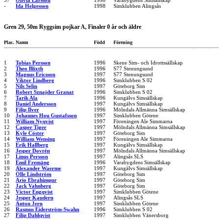
37
Olivia Larsson
1998
Varabygdens Simsällskap
-
Ida Helgesson
1998
Simklubben Alingsås
Gren 29, 50m Ryggsim pojkar A, Finaler 0 år och äldre
Plac.
Namn
Född
Förening
1
Tobias Persson
1996
Skene Sim- och Idrottssällskap
2
Theo Blixth
1996
S77 Stenungsund
3
Magnus Ericsson
1997
S77 Stenungsund
4
Viktor Lindberg
1996
Simklubben S 02
5
Nils Selin
1997
Göteborg Sim
6
Robert Sznajder Granat
1996
Simklubben S 02
7
Tarik Ala
1996
Kungälvs Simsällskap
8
Daniel Andersson
1997
Kungälvs Simsällskap
9
Filip Ilver
1996
Mölndals Allmänna Simsällskap
10
Johannes Hou Gustafsson
1997
Simklubben Götene
11
William Nyqvist
1997
Föreningen Ale Simmarna
12
Casper Tiger
1997
Mölndals Allmänna Simsällskap
13
Kyle Cöster
1997
Göteborg Sim
14
William Wensing
1997
Föreningen Ale Simmarna
15
Erik Hallberg
1997
Kungälvs Simsällskap
16
Jesper Dovrén
1997
Mölndals Allmänna Simsällskap
17
Linus Persson
1997
Alingsås SLS
18
Emil Fremäng
1996
Varabygdens Simsällskap
19
Alexander Waerme
1997
Kungälvs Simsällskap
20
Olle Lindström
1997
Göteborg Sim
21
Ario Ebrahimpur
1997
Göteborg Sim
22
Jack Vahnberg
1997
Göteborg Sim
23
Victor Engqvist
1997
Simklubben Götene
24
Jesper Kaudern
1997
Alingsås SLS
25
Anton Jern
1997
Simklubben Götene
26
Rasmus Eiderström-Swahn
1996
Simklubben S 02
27
Filip Dahlqvist
1997
Simklubben Vänersborg