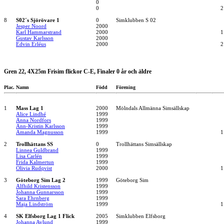
0
0
2
8
S02´s Sjörövare 1
0
Simklubben S 02
Jesper Noord
2000
Karl Hammarstrand
2000
1
Gustav Karlsson
2000
Edvin Erléus
2000
2
Gren 22, 4X25m Frisim flickor C-E, Finaler 0 år och äldre
Plac.
Namn
Född
Förening
1
Mass Lag 1
2000
Mölndals Allmänna Simsällskap
Alice Lindhé
1999
Anna Nordfors
1999
Ann-Kristin Karlsson
1999
Amanda Magnusson
1999
1
2
Trollhättans SS
0
Trollhättans Simsällskap
Linnea Guldbrand
1999
Lisa Carlén
1999
Frida Kalmertun
1999
Olivia Rudqvist
2000
1
3
Göteborg Sim Lag 2
1999
Göteborg Sim
Alfhild Kristensson
1999
Johanna Gunnarsson
1999
Sara Ehrnberg
1999
Maja Lindström
1999
1
4
SK Elfsborg Lag 1 Flick
2005
Simklubben Elfsborg
Johanna Avlund
1999