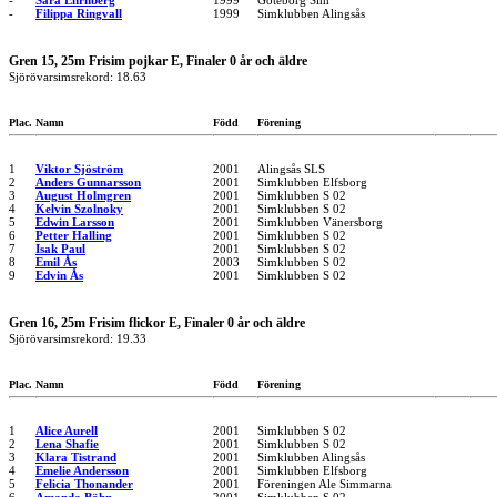
-
Sara Ehrnberg
1999
Göteborg Sim
-
Filippa Ringvall
1999
Simklubben Alingsås
Gren 15, 25m Frisim pojkar E, Finaler 0 år och äldre
Sjörövarsimsrekord: 18.63
Plac.
Namn
Född
Förening
1
Viktor Sjöström
2001
Alingsås SLS
2
Anders Gunnarsson
2001
Simklubben Elfsborg
3
August Holmgren
2001
Simklubben S 02
4
Kelvin Szolnoky
2001
Simklubben S 02
5
Edwin Larsson
2001
Simklubben Vänersborg
6
Petter Halling
2001
Simklubben S 02
7
Isak Paul
2001
Simklubben S 02
8
Emil Ås
2003
Simklubben S 02
9
Edvin Ås
2001
Simklubben S 02
Gren 16, 25m Frisim flickor E, Finaler 0 år och äldre
Sjörövarsimsrekord: 19.33
Plac.
Namn
Född
Förening
1
Alice Aurell
2001
Simklubben S 02
2
Lena Shafie
2001
Simklubben S 02
3
Klara Tistrand
2001
Simklubben Alingsås
4
Emelie Andersson
2001
Simklubben Elfsborg
5
Felicia Thonander
2001
Föreningen Ale Simmarna