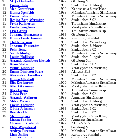
9
Maja Lindström
1999
Göteborg Sim
10
Emma Dubo
1999
Simklubben Elfsborg
11
Moa Gustafsson
1999
Kungsbacka Simsällskap
12
Hanna Stenfeldt
1999
Mölndals Allmänna Simsällskap
13
Emma Pålsson
1999
Mölndals Allmänna Simsällskap
14
Regina Borg Wermäng
1999
Simklubben S 02
15
Frida Kalmertun
1999
Trollhättans Simsällskap
16
Emilia Bengtsson
1999
Varabygdens Simsällskap
17
Lisa Carlén
1999
Trollhättans Simsällskap
18
Johanna Gunnarsson
1999
Göteborg Sim
19
Hanna Lewis-Jonsson
1999
Karlsborgs Simklubb
20
Thilda Larsson
1999
Simklubben Vänersborg
21
Johanna Forsström
1999
Simklubben Elfsborg
22
Pelin Tonta
1999
Simklubben S 02
23
Nicole Modigh
1999
Mölndals Allmänna Simsällskap
24
Louise Hallkvist
1999
Simklubben Alingsås
25
Amanda Rundberg Ekstedt
1999
Göteborg Sim
26
Anna Shafie
1999
Simklubben S 02
27
Wilma Lindberg
1999
Varabygdens Simsällskap
28
Emma Dimitrou Sagré
1999
Alingsås SLS
29
Alexandra Hasselfors
1999
Simklubben S 02
30
Hanna Ullerholt
1999
Mölndals Allmänna Simsällskap
31
Elin Krokström
1999
Mölndals Allmänna Simsällskap
32
Alice Göransson
1999
Varabygdens Simsällskap
33
Alice Leijon
1999
Trollhättans Simsällskap
34
Olivia Berg
1999
Simklubben S 02
35
Amanda Wallgren
1999
Åsundens Simsällskap
36
Mitra Mavizi
1999
Simklubben Elfsborg
37
Lovisa Fremäng
1999
Varabygdens Simsällskap
38
Olivia Johansson
1999
Simklubben S 02
39
Beatrice Ha
1999
Simklubben S 02
40
Moa Fougner
1999
Varabygdens Simsällskap
-
Linnea Sandin
1999
Åsundens Simsällskap
-
Charlotte Karlstedt
1999
Alingsås SLS
-
Ebba Wingstrand
1999
Göteborg Sim
-
Andrea Turesson
1999
Mölndals Allmänna Simsällskap
-
Linn Östling
1999
Karlsborgs Simklubb