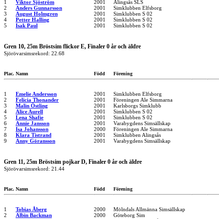
1
Viktor Sjöström
2001
Alingsås SLS
2
Anders Gunnarsson
2001
Simklubben Elfsborg
3
August Holmgren
2001
Simklubben S 02
4
Petter Halling
2001
Simklubben S 02
5
Isak Paul
2001
Simklubben S 02
Gren 10, 25m Bröstsim flickor E, Finaler 0 år och äldre
Sjörövarsimsrekord: 22.68
Plac.
Namn
Född
Förening
1
Emelie Andersson
2001
Simklubben Elfsborg
2
Felicia Thonander
2001
Föreningen Ale Simmarna
3
Malin Östling
2001
Karlsborgs Simklubb
4
Alice Aurell
2001
Simklubben S 02
5
Lena Shafie
2001
Simklubben S 02
6
Annie Jansson
2001
Varabygdens Simsällskap
7
Isa Johansson
2000
Föreningen Ale Simmarna
8
Klara Tistrand
2001
Simklubben Alingsås
9
Anny Göransson
2001
Varabygdens Simsällskap
Gren 11, 25m Bröstsim pojkar D, Finaler 0 år och äldre
Sjörövarsimsrekord: 21.44
Plac.
Namn
Född
Förening
1
Tobias Åberg
2000
Mölndals Allmänna Simsällskap
2
Albin Backman
2000
Göteborg Sim