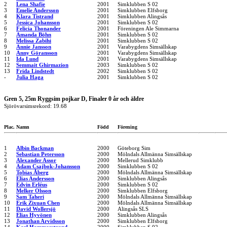
2
Lena Shafie
2001
Simklubben S 02
3
Emelie Andersson
2001
Simklubben Elfsborg
4
Klara Tistrand
2001
Simklubben Alingsås
5
Jessica Johansson
2001
Simklubben S 02
6
Felicia Thonander
2001
Föreningen Ale Simmarna
7
Amanda Böhn
2001
Simklubben S 02
8
Melissa Zabihi
2001
Simklubben S 02
9
Annie Jansson
2001
Varabygdens Simsällskap
10
Anny Göransson
2001
Varabygdens Simsällskap
11
Ida Lund
2001
Varabygdens Simsällskap
12
Semmait Ghirmazion
2003
Simklubben S 02
13
Frida Lindstedt
2002
Simklubben S 02
-
Julia Haga
2001
Simklubben S 02
Gren 5, 25m Ryggsim pojkar D, Finaler 0 år och äldre
Sjörövarsimsrekord: 19.68
Plac.
Namn
Född
Förening
1
Albin Backman
2000
Göteborg Sim
2
Sebastian Petersson
2000
Mölndals Allmänna Simsällskap
3
Alexander Assor
2000
Mellerud Simklubb
4
Adam Csajbok-Johansson
2000
Simklubben S 02
5
Tobias Åberg
2000
Mölndals Allmänna Simsällskap
6
Elias Andersson
2000
Simklubben Alingsås
7
Edvin Erléus
2000
Simklubben S 02
8
Melker Olsson
2000
Simklubben Elfsborg
9
Sam Taheri
2000
Mölndals Allmänna Simsällskap
10
Erik Zixuan Chen
2000
Mölndals Allmänna Simsällskap
11
David Wollersjö
2000
Alingsås SLS
12
Elias Hyvönen
2000
Simklubben Alingsås
13
Jonathan Arvidsson
2000
Simklubben Elfsborg