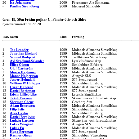
30
Isa Johansson
2000
Föreningen Ale Simmarna
-
Pauline Strandberg
2000
Mellerud Simklubb
Gren 19, 50m Frisim pojkar C, Finaler 0 år och äldre
Sjörövarsimsrekord: 35.20
Plac.
Namn
Född
Förening
1
Tor Leander
1999
Mölndals Allmänna Simsällskap
2
Jonathan Ekelund
1999
Mölndals Allmänna Simsällskap
3
Samuel Rudqvist
1999
Trollhättans Simsällskap
4
Axl Svedlund-Selander
1999
Lysekils Simsällskap
5
Elliot Olsson
1999
Simklubben Elfsborg
6
Olof Carlström
1999
Mölndals Allmänna Simsällskap
7
Marco Häyhänen
1999
Mölndals Allmänna Simsällskap
8
Manne Holgersson
1999
Alingsås SLS
9
Jesper Holmdahl
1999
S77 Stenungsund
10
William W Holappa
1999
Simklubben Elfsborg
11
Oscar Halleröd
1999
Mölndals Allmänna Simsällskap
12
Daniel Börjesson
1999
S77 Stenungsund
13
Edwin Lilliebjelke
1999
Lysekils Simsällskap
14
Jakob Persson
1999
Skene Sim- och Idrottssällskap
15
Sherman Cheng
1999
Göteborg Sim
16
Adam Bengtsson
1999
Mölndals Allmänna Simsällskap
17
Filip Jelic
1999
Simklubben Elfsborg
18
Anes Cavka
1999
Simklubben Elfsborg
19
Daniel Bergkvist
1999
Mölndals Allmänna Simsällskap
20
Ludwig Larsson
1999
Skene Sim- och Idrottssällskap
21
Lukas Wingård
1999
Alingsås SLS
22
Lukas Fu
1999
Mölndals Allmänna Simsällskap
23
Hugo Bergman
1999
S77 Stenungsund
24
Rasmus Olsson
1999
Simklubben Vänersborg