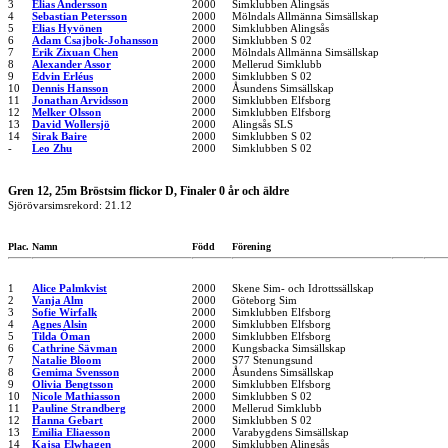
3
Elias Andersson
2000
Simklubben Alingsås
4
Sebastian Petersson
2000
Mölndals Allmänna Simsällskap
5
Elias Hyvönen
2000
Simklubben Alingsås
6
Adam Csajbok-Johansson
2000
Simklubben S 02
7
Erik Zixuan Chen
2000
Mölndals Allmänna Simsällskap
8
Alexander Assor
2000
Mellerud Simklubb
9
Edvin Erléus
2000
Simklubben S 02
10
Dennis Hansson
2000
Åsundens Simsällskap
11
Jonathan Arvidsson
2000
Simklubben Elfsborg
12
Melker Olsson
2000
Simklubben Elfsborg
13
David Wollersjö
2000
Alingsås SLS
14
Sirak Baire
2000
Simklubben S 02
-
Leo Zhu
2000
Simklubben S 02
Gren 12, 25m Bröstsim flickor D, Finaler 0 år och äldre
Sjörövarsimsrekord: 21.12
Plac.
Namn
Född
Förening
1
Alice Palmkvist
2000
Skene Sim- och Idrottssällskap
2
Vanja Alm
2000
Göteborg Sim
3
Sofie Wirfalk
2000
Simklubben Elfsborg
4
Agnes Alsin
2000
Simklubben Elfsborg
5
Tilda Öman
2000
Simklubben Elfsborg
6
Cathrine Sävman
2000
Kungsbacka Simsällskap
7
Natalie Bloom
2000
S77 Stenungsund
8
Gemima Svensson
2000
Åsundens Simsällskap
9
Olivia Bengtsson
2000
Simklubben Elfsborg
10
Nicole Mathiasson
2000
Simklubben S 02
11
Pauline Strandberg
2000
Mellerud Simklubb
12
Hanna Gebart
2000
Simklubben S 02
13
Emilia Eliaesson
2000
Varabygdens Simsällskap
14
Kajsa Elwhagen
2000
Simklubben Alingsås