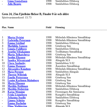
-
Linus Gustafsson
1998
Simklubben Elfsborg
-
Adis Bosnjo
1998
Simklubben Elfsborg
Gren 24, 25m Fjärilsim flickor B, Finaler 0 år och äldre
Sjörövarsimsrekord: 15.73
Plac.
Namn
Född
Förening
1
Marta Qvirist
1998
Mölndals Allmänna Simsällskap
2
Gabriella Petersson
1998
Mölndals Allmänna Simsällskap
3
Emma Götlind
1998
Simklubben Elfsborg
4
Mathilda Janzon
1998
Göteborg Sim
5
Linnéa Fahlberg
1998
Simklubben Elfsborg
6
Josefin Viljakainen
1998
Trollhättans Simsällskap
7
Maria Tolkatcheva
1998
Göteborg Sim
8
Sophie Eliasson
1998
Mölndals Allmänna Simsällskap
9
Sandra Wivestrand
1998
Alingsås SLS
10
Clara Szolnoky
1998
Simklubben S 02
11
Emma Hansson
1998
Åsundens Simsällskap
12
Alexandra Knudsen
1998
Mölndals Allmänna Simsällskap
13
Maja Persson
1998
Simklubben Alingsås
14
Therese Wibrink
1998
Alingsås SLS
15
Emelie Pettersson
1998
Göteborg Sim
16
Louise Karlsson-Malmberg
1998
Göteborg Sim
16
Maria Eliasson
1998
Göteborg Sim
18
Matilda Dahlman
1998
Mölndals Allmänna Simsällskap
19
Matilda Holström
1998
Simklubben Elfsborg
20
Kajsa Wensing
1998
Föreningen Ale Simmarna
-
Frida Ljungberg
1998
Kungälvs Simsällskap
-
Johanna Stadig
1998
Simklubben Elfsborg
-
Linnea Schöön
1998
Kungälvs Simsällskap
-
Emma Darholm
1998
Göteborg Sim
-
Elina Wahlström
1998
Alingsås SLS