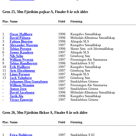
Gren 25, 50m Fjärilsim pojkar A, Finaler 0 år och äldre
Plac.
Namn
Född
Förening
1
Oscar Hallberg
1996
Kungälvs Simsällskap
2
David Pålsson
1996
Mölndals Allmänna Simsällskap
3
Fabian Biström
1996
Alingsås SLS
4
Alexander Waerme
1997
Kungälvs Simsällskap
5
Tobias Persson
1996
Skene Sim- och Idrottssällskap
6
Jesper Kaudern
1997
Alingsås SLS
7
Nils Selin
1997
Göteborg Sim
8
William Nyqvist
1997
Föreningen Ale Simmarna
9
Tobias Rundberget
1996
Simklubben S 02
10
Erik Hallberg
1997
Kungälvs Simsällskap
11
Ario Ebrahimpur
1997
Göteborg Sim
12
Linus Persson
1997
Alingsås SLS
13
Jack Vahnberg
1997
Göteborg Sim
-
Johannes Hou Gustafsson
1997
Simklubben Götene
-
William Wensing
1997
Föreningen Ale Simmarna
-
Anton Jern
1997
Simklubben Götene
-
David Jacobsson
1996
Mölndals Allmänna Simsällskap
-
Tarik Ala
1996
Kungälvs Simsällskap
-
Victor Engqvist
1997
Simklubben Götene
Gren 26, 50m Fjärilsim flickor A, Finaler 0 år och äldre
Plac.
Namn
Född
Förening
1
Erica Dahlgren
1997
Simklubben S 02