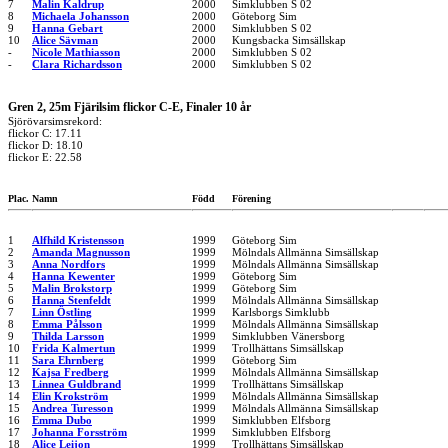
7
Malin Kaldrup
2000
Simklubben S 02
8
Michaela Johansson
2000
Göteborg Sim
9
Hanna Gebart
2000
Simklubben S 02
10
Alice Sävman
2000
Kungsbacka Simsällskap
-
Nicole Mathiasson
2000
Simklubben S 02
-
Clara Richardsson
2000
Simklubben S 02
Gren 2, 25m Fjärilsim flickor C-E, Finaler 10 år
Sjörövarsimsrekord:
flickor C: 17.11
flickor D: 18.10
flickor E: 22.58
Plac.
Namn
Född
Förening
1
Alfhild Kristensson
1999
Göteborg Sim
2
Amanda Magnusson
1999
Mölndals Allmänna Simsällskap
3
Anna Nordfors
1999
Mölndals Allmänna Simsällskap
4
Hanna Kewenter
1999
Göteborg Sim
5
Malin Brokstorp
1999
Göteborg Sim
6
Hanna Stenfeldt
1999
Mölndals Allmänna Simsällskap
7
Linn Östling
1999
Karlsborgs Simklubb
8
Emma Pålsson
1999
Mölndals Allmänna Simsällskap
9
Thilda Larsson
1999
Simklubben Vänersborg
10
Frida Kalmertun
1999
Trollhättans Simsällskap
11
Sara Ehrnberg
1999
Göteborg Sim
12
Kajsa Fredberg
1999
Mölndals Allmänna Simsällskap
13
Linnea Guldbrand
1999
Trollhättans Simsällskap
14
Elin Krokström
1999
Mölndals Allmänna Simsällskap
15
Andrea Turesson
1999
Mölndals Allmänna Simsällskap
16
Emma Dubo
1999
Simklubben Elfsborg
17
Johanna Forsström
1999
Simklubben Elfsborg
18
Alice Leijon
1999
Trollhättans Simsällskap