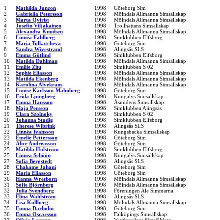
1
Mathilda Janzon
1998
Göteborg Sim
2
Gabriella Petersson
1998
Mölndals Allmänna Simsällskap
3
Marta Qvirist
1998
Mölndals Allmänna Simsällskap
4
Josefin Viljakainen
1998
Trollhättans Simsällskap
5
Alexandra Knudsen
1998
Mölndals Allmänna Simsällskap
6
Linnéa Fahlberg
1998
Simklubben Elfsborg
7
Maria Tolkatcheva
1998
Göteborg Sim
8
Sandra Wivestrand
1998
Alingsås SLS
9
Emma Götlind
1998
Simklubben Elfsborg
10
Matilda Dahlman
1998
Mölndals Allmänna Simsällskap
11
Emilie Zhu
1998
Simklubben S 02
12
Sophie Eliasson
1998
Mölndals Allmänna Simsällskap
13
Matilda Ekenberg
1998
Mölndals Allmänna Simsällskap
14
Karolina Alvekrans
1998
Mölndals Allmänna Simsällskap
15
Louise Karlsson-Malmberg
1998
Göteborg Sim
16
Frida Ljungberg
1998
Kungälvs Simsällskap
17
Emma Hansson
1998
Åsundens Simsällskap
18
Maja Persson
1998
Simklubben Alingsås
19
Clara Szolnoky
1998
Simklubben S 02
20
Johanna Stadig
1998
Simklubben Elfsborg
21
Therese Wibrink
1998
Alingsås SLS
22
Linnéa Ivansson
1998
Kungsbacka Simsällskap
23
Emelie Pettersson
1998
Göteborg Sim
24
Alice Andreasson
1998
Göteborg Sim
25
Matilda Holström
1998
Simklubben Elfsborg
25
Linnea Schöön
1998
Kungälvs Simsällskap
27
Sofia Bergstedt
1998
Alingsås SLS
28
Chakame Jahani
1998
Göteborg Sim
29
Maria Eliasson
1998
Göteborg Sim
30
Hanna Wretborn
1998
Mölndals Allmänna Simsällskap
31
Sofie Björnberg
1998
Mölndals Allmänna Simsällskap
32
Julia Svendberg
1998
Föreningen Ale Simmarna
33
Elina Wahlström
1998
Alingsås SLS
34
Lisa Kollberg
1998
Mölndals Allmänna Simsällskap
35
Emma Darholm
1998
Göteborg Sim
36
Emma Oscarsson
1998
Falköpings Simsällskap