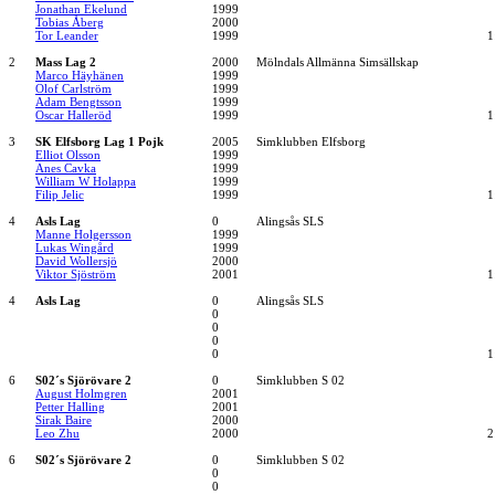
Jonathan Ekelund
1999
Tobias Åberg
2000
Tor Leander
1999
1
2
Mass Lag 2
2000
Mölndals Allmänna Simsällskap
Marco Häyhänen
1999
Olof Carlström
1999
Adam Bengtsson
1999
Oscar Halleröd
1999
1
3
SK Elfsborg Lag 1 Pojk
2005
Simklubben Elfsborg
Elliot Olsson
1999
Anes Cavka
1999
William W Holappa
1999
Filip Jelic
1999
1
4
Asls Lag
0
Alingsås SLS
Manne Holgersson
1999
Lukas Wingård
1999
David Wollersjö
2000
Viktor Sjöström
2001
1
4
Asls Lag
0
Alingsås SLS
0
0
0
0
1
6
S02´s Sjörövare 2
0
Simklubben S 02
August Holmgren
2001
Petter Halling
2001
Sirak Baire
2000
Leo Zhu
2000
2
6
S02´s Sjörövare 2
0
Simklubben S 02
0
0