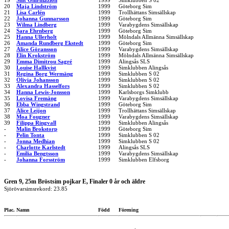
19
Snit Ghirmazion
1999
Simklubben S 02
20
Maja Lindström
1999
Göteborg Sim
21
Lisa Carlén
1999
Trollhättans Simsällskap
22
Johanna Gunnarsson
1999
Göteborg Sim
23
Wilma Lindberg
1999
Varabygdens Simsällskap
24
Sara Ehrnberg
1999
Göteborg Sim
25
Hanna Ullerholt
1999
Mölndals Allmänna Simsällskap
26
Amanda Rundberg Ekstedt
1999
Göteborg Sim
27
Alice Göransson
1999
Varabygdens Simsällskap
28
Elin Krokström
1999
Mölndals Allmänna Simsällskap
29
Emma Dimitrou Sagré
1999
Alingsås SLS
30
Louise Hallkvist
1999
Simklubben Alingsås
31
Regina Borg Wermäng
1999
Simklubben S 02
32
Olivia Johansson
1999
Simklubben S 02
33
Alexandra Hasselfors
1999
Simklubben S 02
34
Hanna Lewis-Jonsson
1999
Karlsborgs Simklubb
35
Lovisa Fremäng
1999
Varabygdens Simsällskap
36
Ebba Wingstrand
1999
Göteborg Sim
37
Alice Leijon
1999
Trollhättans Simsällskap
38
Moa Fougner
1999
Varabygdens Simsällskap
39
Filippa Ringvall
1999
Simklubben Alingsås
-
Malin Brokstorp
1999
Göteborg Sim
-
Pelin Tonta
1999
Simklubben S 02
-
Jonna Medhian
1999
Simklubben S 02
-
Charlotte Karlstedt
1999
Alingsås SLS
-
Emilia Bengtsson
1999
Varabygdens Simsällskap
-
Johanna Forsström
1999
Simklubben Elfsborg
Gren 9, 25m Bröstsim pojkar E, Finaler 0 år och äldre
Sjörövarsimsrekord: 23.85
Plac.
Namn
Född
Förening