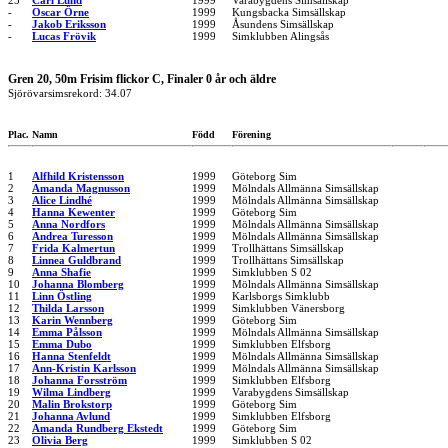
25
Carl Lund
1999
Varabygdens Simsällskap
-
Oscar Örne
1999
Kungsbacka Simsällskap
-
Jakob Eriksson
1999
Åsundens Simsällskap
-
Lucas Frövik
1999
Simklubben Alingsås
Gren 20, 50m Frisim flickor C, Finaler 0 år och äldre
Sjörövarsimsrekord: 34.07
Plac.
Namn
Född
Förening
1
Alfhild Kristensson
1999
Göteborg Sim
2
Amanda Magnusson
1999
Mölndals Allmänna Simsällskap
3
Alice Lindhé
1999
Mölndals Allmänna Simsällskap
4
Hanna Kewenter
1999
Göteborg Sim
5
Anna Nordfors
1999
Mölndals Allmänna Simsällskap
6
Andrea Turesson
1999
Mölndals Allmänna Simsällskap
7
Frida Kalmertun
1999
Trollhättans Simsällskap
8
Linnea Guldbrand
1999
Trollhättans Simsällskap
9
Anna Shafie
1999
Simklubben S 02
10
Johanna Blomberg
1999
Mölndals Allmänna Simsällskap
11
Linn Östling
1999
Karlsborgs Simklubb
12
Thilda Larsson
1999
Simklubben Vänersborg
13
Karin Wennberg
1999
Göteborg Sim
14
Emma Pålsson
1999
Mölndals Allmänna Simsällskap
15
Emma Dubo
1999
Simklubben Elfsborg
16
Hanna Stenfeldt
1999
Mölndals Allmänna Simsällskap
17
Ann-Kristin Karlsson
1999
Mölndals Allmänna Simsällskap
18
Johanna Forsström
1999
Simklubben Elfsborg
19
Wilma Lindberg
1999
Varabygdens Simsällskap
20
Malin Brokstorp
1999
Göteborg Sim
21
Johanna Avlund
1999
Simklubben Elfsborg
22
Amanda Rundberg Ekstedt
1999
Göteborg Sim
23
Olivia Berg
1999
Simklubben S 02