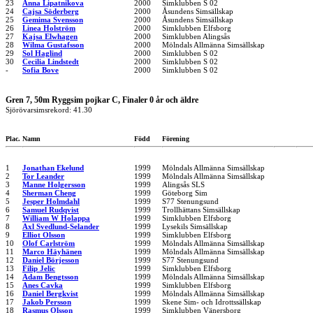
23
Anna Lipatnikova
2000
Simklubben S 02
24
Cajsa Söderberg
2000
Åsundens Simsällskap
25
Gemima Svensson
2000
Åsundens Simsällskap
26
Linea Holström
2000
Simklubben Elfsborg
27
Kajsa Elwhagen
2000
Simklubben Alingsås
28
Wilma Gustafsson
2000
Mölndals Allmänna Simsällskap
29
Sol Haglind
2000
Simklubben S 02
30
Cecilia Lindstedt
2000
Simklubben S 02
-
Sofia Bove
2000
Simklubben S 02
Gren 7, 50m Ryggsim pojkar C, Finaler 0 år och äldre
Sjörövarsimsrekord: 41.30
Plac.
Namn
Född
Förening
1
Jonathan Ekelund
1999
Mölndals Allmänna Simsällskap
2
Tor Leander
1999
Mölndals Allmänna Simsällskap
3
Manne Holgersson
1999
Alingsås SLS
4
Sherman Cheng
1999
Göteborg Sim
5
Jesper Holmdahl
1999
S77 Stenungsund
6
Samuel Rudqvist
1999
Trollhättans Simsällskap
7
William W Holappa
1999
Simklubben Elfsborg
8
Axl Svedlund-Selander
1999
Lysekils Simsällskap
9
Elliot Olsson
1999
Simklubben Elfsborg
10
Olof Carlström
1999
Mölndals Allmänna Simsällskap
11
Marco Häyhänen
1999
Mölndals Allmänna Simsällskap
12
Daniel Börjesson
1999
S77 Stenungsund
13
Filip Jelic
1999
Simklubben Elfsborg
14
Adam Bengtsson
1999
Mölndals Allmänna Simsällskap
15
Anes Cavka
1999
Simklubben Elfsborg
16
Daniel Bergkvist
1999
Mölndals Allmänna Simsällskap
17
Jakob Persson
1999
Skene Sim- och Idrottssällskap
18
Rasmus Olsson
1999
Simklubben Vänersborg