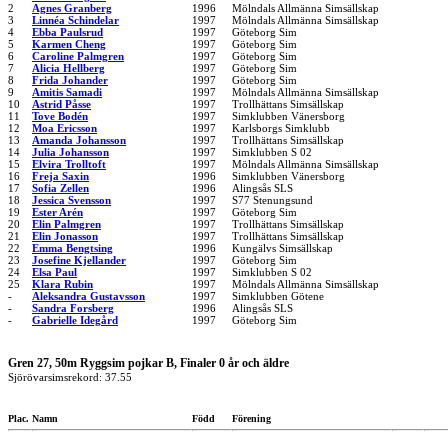
2
Agnes Granberg
1996
Mölndals Allmänna Simsällskap
3
Linnéa Schindelar
1997
Mölndals Allmänna Simsällskap
4
Ebba Paulsrud
1997
Göteborg Sim
5
Karmen Cheng
1997
Göteborg Sim
6
Caroline Palmgren
1997
Göteborg Sim
7
Alicia Hellberg
1997
Göteborg Sim
8
Frida Johander
1997
Göteborg Sim
9
Amitis Samadi
1997
Mölndals Allmänna Simsällskap
10
Astrid Påsse
1997
Trollhättans Simsällskap
11
Tove Bodén
1997
Simklubben Vänersborg
12
Moa Ericsson
1997
Karlsborgs Simklubb
13
Amanda Johansson
1997
Trollhättans Simsällskap
14
Julia Johansson
1997
Simklubben S 02
15
Elvira Trolltoft
1997
Mölndals Allmänna Simsällskap
16
Freja Saxin
1996
Simklubben Vänersborg
17
Sofia Zellen
1996
Alingsås SLS
18
Jessica Svensson
1997
S77 Stenungsund
19
Ester Arén
1997
Göteborg Sim
20
Elin Palmgren
1997
Trollhättans Simsällskap
21
Elin Jonasson
1997
Trollhättans Simsällskap
22
Emma Bengtsing
1996
Kungälvs Simsällskap
23
Josefine Kjellander
1997
Göteborg Sim
24
Elsa Paul
1997
Simklubben S 02
25
Klara Rubin
1997
Mölndals Allmänna Simsällskap
-
Aleksandra Gustavsson
1997
Simklubben Götene
-
Sandra Forsberg
1996
Alingsås SLS
-
Gabrielle Idegård
1997
Göteborg Sim
Gren 27, 50m Ryggsim pojkar B, Finaler 0 år och äldre
Sjörövarsimsrekord: 37.55
Plac.
Namn
Född
Förening