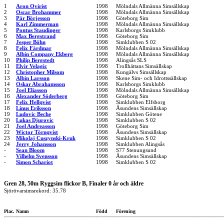
1
Aron Qvirist
1998
Mölndals Allmänna Simsällskap
2
Oscar Brohammer
1998
Mölndals Allmänna Simsällskap
3
Pär Börjesson
1998
Göteborg Sim
4
Karl Zimmerman
1998
Mölndals Allmänna Simsällskap
5
Pontus Staudinger
1998
Karlsborgs Simklubb
6
Max Bergstrand
1998
Göteborg Sim
7
Jesper Böhn
1998
Simklubben S 02
8
Felix Färdmar
1998
Mölndals Allmänna Simsällskap
9
Albin Company Ekberg
1998
Mölndals Allmänna Simsällskap
10
Philip Bergstedt
1998
Alingsås SLS
11
Elvir Velagic
1998
Trollhättans Simsällskap
12
Christopher Milsom
1998
Kungälvs Simsällskap
13
Albin Larsson
1998
Skene Sim- och Idrottssällskap
14
Oskar Abrahamsson
1998
Karlsborgs Simklubb
15
Joel Eliasson
1998
Mölndals Allmänna Simsällskap
16
Alexander Söderberg
1998
Göteborg Sim
17
Felix Hellqvist
1998
Simklubben Elfsborg
18
Linus Eriksson
1998
Åsundens Simsällskap
19
Ludovic Beche
1998
Simklubben Götene
20
Lukas Djurovic
1998
Simklubben S 02
21
Joel Andreasson
1998
Göteborg Sim
22
Wictor Törnqvist
1998
Åsundens Simsällskap
23
Mikolaj Cuszynski-Kruk
1998
Simklubben S 02
24
Jerry Johansson
1998
Simklubben Alingsås
-
Sean Bloom
1998
S77 Stenungsund
-
Vilhelm Svensson
1998
Åsundens Simsällskap
-
Simon Schariot
1998
Simklubben S 02
Gren 28, 50m Ryggsim flickor B, Finaler 0 år och äldre
Sjörövarsimsrekord: 35.78
Plac.
Namn
Född
Förening