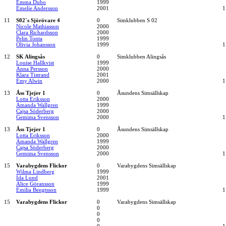
Emma Dubo
1999
Emelie Andersson
2001
1
11
S02´s Sjörövare 4
0
Simklubben S 02
Nicole Mathiasson
2000
Clara Richardsson
2000
Pelin Tonta
1999
Olivia Johansson
1999
1
12
SK Alingsås
0
Simklubben Alingsås
Louise Hallkvist
1999
Anna Persson
2000
Klara Tistrand
2001
Emy Alwin
2000
1
13
Åss Tjejer 1
0
Åsundens Simsällskap
Lotta Eriksson
2000
Amanda Wallgren
1999
Cajsa Söderberg
2000
Gemima Svensson
2000
1
13
Åss Tjejer 1
0
Åsundens Simsällskap
Lotta Eriksson
2000
Amanda Wallgren
1999
Cajsa Söderberg
2000
Gemima Svensson
2000
1
15
Varabygdens Flickor
0
Varabygdens Simsällskap
Wilma Lindberg
1999
Ida Lund
2001
Alice Göransson
1999
Emilia Bengtsson
1999
1
15
Varabygdens Flickor
0
Varabygdens Simsällskap
0
0
0