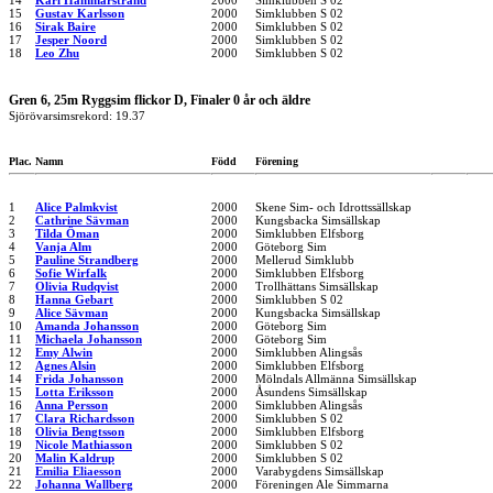
14
Karl Hammarstrand
2000
Simklubben S 02
15
Gustav Karlsson
2000
Simklubben S 02
16
Sirak Baire
2000
Simklubben S 02
17
Jesper Noord
2000
Simklubben S 02
18
Leo Zhu
2000
Simklubben S 02
Gren 6, 25m Ryggsim flickor D, Finaler 0 år och äldre
Sjörövarsimsrekord: 19.37
Plac.
Namn
Född
Förening
1
Alice Palmkvist
2000
Skene Sim- och Idrottssällskap
2
Cathrine Sävman
2000
Kungsbacka Simsällskap
3
Tilda Öman
2000
Simklubben Elfsborg
4
Vanja Alm
2000
Göteborg Sim
5
Pauline Strandberg
2000
Mellerud Simklubb
6
Sofie Wirfalk
2000
Simklubben Elfsborg
7
Olivia Rudqvist
2000
Trollhättans Simsällskap
8
Hanna Gebart
2000
Simklubben S 02
9
Alice Sävman
2000
Kungsbacka Simsällskap
10
Amanda Johansson
2000
Göteborg Sim
11
Michaela Johansson
2000
Göteborg Sim
12
Emy Alwin
2000
Simklubben Alingsås
12
Agnes Alsin
2000
Simklubben Elfsborg
14
Frida Johansson
2000
Mölndals Allmänna Simsällskap
15
Lotta Eriksson
2000
Åsundens Simsällskap
16
Anna Persson
2000
Simklubben Alingsås
17
Clara Richardsson
2000
Simklubben S 02
18
Olivia Bengtsson
2000
Simklubben Elfsborg
19
Nicole Mathiasson
2000
Simklubben S 02
20
Malin Kaldrup
2000
Simklubben S 02
21
Emilia Eliaesson
2000
Varabygdens Simsällskap
22
Johanna Wallberg
2000
Föreningen Ale Simmarna