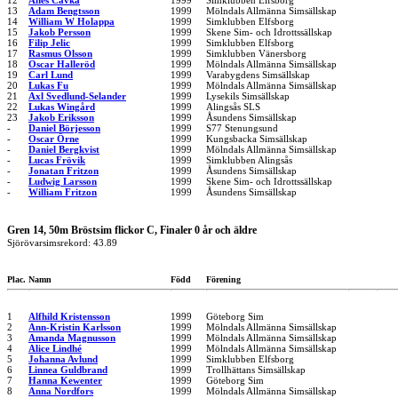
12
Anes Cavka
1999
Simklubben Elfsborg
13
Adam Bengtsson
1999
Mölndals Allmänna Simsällskap
14
William W Holappa
1999
Simklubben Elfsborg
15
Jakob Persson
1999
Skene Sim- och Idrottssällskap
16
Filip Jelic
1999
Simklubben Elfsborg
17
Rasmus Olsson
1999
Simklubben Vänersborg
18
Oscar Halleröd
1999
Mölndals Allmänna Simsällskap
19
Carl Lund
1999
Varabygdens Simsällskap
20
Lukas Fu
1999
Mölndals Allmänna Simsällskap
21
Axl Svedlund-Selander
1999
Lysekils Simsällskap
22
Lukas Wingård
1999
Alingsås SLS
23
Jakob Eriksson
1999
Åsundens Simsällskap
-
Daniel Börjesson
1999
S77 Stenungsund
-
Oscar Örne
1999
Kungsbacka Simsällskap
-
Daniel Bergkvist
1999
Mölndals Allmänna Simsällskap
-
Lucas Frövik
1999
Simklubben Alingsås
-
Jonatan Fritzon
1999
Åsundens Simsällskap
-
Ludwig Larsson
1999
Skene Sim- och Idrottssällskap
-
William Fritzon
1999
Åsundens Simsällskap
Gren 14, 50m Bröstsim flickor C, Finaler 0 år och äldre
Sjörövarsimsrekord: 43.89
Plac.
Namn
Född
Förening
1
Alfhild Kristensson
1999
Göteborg Sim
2
Ann-Kristin Karlsson
1999
Mölndals Allmänna Simsällskap
3
Amanda Magnusson
1999
Mölndals Allmänna Simsällskap
4
Alice Lindhé
1999
Mölndals Allmänna Simsällskap
5
Johanna Avlund
1999
Simklubben Elfsborg
6
Linnea Guldbrand
1999
Trollhättans Simsällskap
7
Hanna Kewenter
1999
Göteborg Sim
8
Anna Nordfors
1999
Mölndals Allmänna Simsällskap