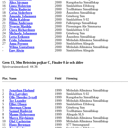
15
Alice Sävman
2000
Kungsbacka Simsällskap
16
Linea Holström
2000
Simklubben Elfsborg
17
Olivia Rudqvist
2000
Trollhättans Simsällskap
18
Cajsa Söderberg
2000
Åsundens Simsällskap
19
Amanda Johansson
2000
Göteborg Sim
20
Malin Kaldrup
2000
Simklubben S 02
21
Hilma Andersson
2000
Falköpings Simsällskap
22
Nyqvist Matilda
2000
Föreningen Ale Simmarna
23
Clara Richardsson
2000
Simklubben S 02
24
Michaela Johansson
2000
Göteborg Sim
25
Lotta Eriksson
2000
Åsundens Simsällskap
26
Frida Johansson
2000
Mölndals Allmänna Simsällskap
27
Anna Persson
2000
Simklubben Alingsås
-
Wilma Gustafsson
2000
Mölndals Allmänna Simsällskap
-
Emy Alwin
2000
Simklubben Alingsås
Gren 13, 50m Bröstsim pojkar C, Finaler 0 år och äldre
Sjörövarsimsrekord: 44.36
Plac.
Namn
Född
Förening
1
Jonathan Ekelund
1999
Mölndals Allmänna Simsällskap
2
Ilya Latyshev
1999
Simklubben S 02
3
Olle-Theodor Lyxell
1999
Kungsbacka Simsällskap
4
Tor Leander
1999
Mölndals Allmänna Simsällskap
5
Elliot Olsson
1999
Simklubben Elfsborg
6
Sherman Cheng
1999
Göteborg Sim
7
Samuel Rudqvist
1999
Trollhättans Simsällskap
8
Manne Holgersson
1999
Alingsås SLS
9
Marco Häyhänen
1999
Mölndals Allmänna Simsällskap
10
Olof Carlström
1999
Mölndals Allmänna Simsällskap
11
Hugo Bergman
1999
S77 Stenungsund