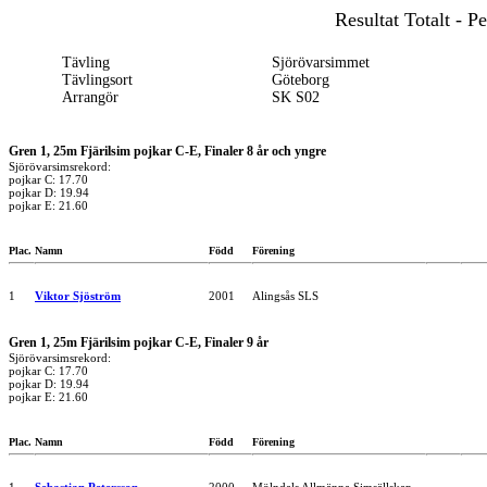
Resultat Totalt - 
Tävling
Sjörövarsimmet
Tävlingsort
Göteborg
Arrangör
SK S02
Gren 1, 25m Fjärilsim pojkar C-E, Finaler 8 år och yngre
Sjörövarsimsrekord:
pojkar C: 17.70
pojkar D: 19.94
pojkar E: 21.60
Plac.
Namn
Född
Förening
1
Viktor Sjöström
2001
Alingsås SLS
Gren 1, 25m Fjärilsim pojkar C-E, Finaler 9 år
Sjörövarsimsrekord:
pojkar C: 17.70
pojkar D: 19.94
pojkar E: 21.60
Plac.
Namn
Född
Förening