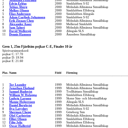
1
Sebastian Petersson
2000
Mölndals Allmänna Simsällskap
2
Edvin Erléus
2000
Simklubben S 02
3
Tobias Åberg
2000
Mölndals Allmänna Simsällskap
4
Melker Olsson
2000
Simklubben Elfsborg
5
Elias Andersson
2000
Simklubben Alingsås
6
Adam Csajbok-Johansson
2000
Simklubben S 02
7
Erik Zixuan Chen
2000
Mölndals Allmänna Simsällskap
8
Alexander Assor
2000
Mellerud Simklubb
9
Sam Taheri
2000
Mölndals Allmänna Simsällskap
10
David Wollersjö
2000
Alingsås SLS
11
Dennis Hansson
2000
Åsundens Simsällskap
Gren 1, 25m Fjärilsim pojkar C-E, Finaler 10 år
Sjörövarsimsrekord:
pojkar C: 17.70
pojkar D: 19.94
pojkar E: 21.60
Plac.
Namn
Född
Förening
1
Tor Leander
1999
Mölndals Allmänna Simsällskap
2
Jonathan Ekelund
1999
Mölndals Allmänna Simsällskap
3
Samuel Rudqvist
1999
Trollhättans Simsällskap
4
William W Holappa
1999
Simklubben Elfsborg
5
Ludwig Larsson
1999
Skene Sim- och Idrottssällskap
6
Manne Holgersson
1999
Alingsås SLS
7
Daniel Bergkvist
1999
Mölndals Allmänna Simsällskap
8
Ilya Latyshev
1999
Simklubben S 02
9
Sherman Cheng
1999
Göteborg Sim
10
Olof Carlström
1999
Mölndals Allmänna Simsällskap
11
Elliot Olsson
1999
Simklubben Elfsborg
12
Filip Jelic
1999
Simklubben Elfsborg
13
Oscar Halleröd
1999
Mölndals Allmänna Simsällskap