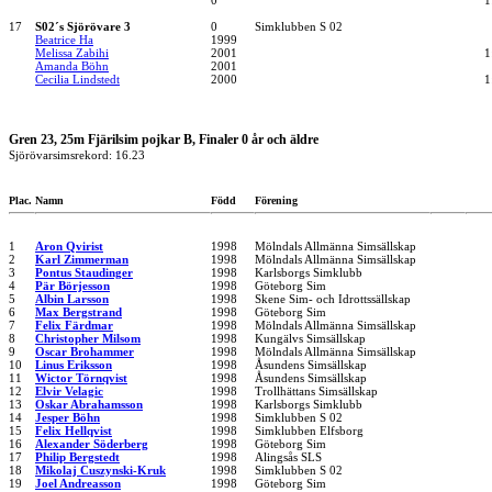
0
1
17
S02´s Sjörövare 3
0
Simklubben S 02
Beatrice Ha
1999
Melissa Zabihi
2001
1
Amanda Böhn
2001
Cecilia Lindstedt
2000
1
Gren 23, 25m Fjärilsim pojkar B, Finaler 0 år och äldre
Sjörövarsimsrekord: 16.23
Plac.
Namn
Född
Förening
1
Aron Qvirist
1998
Mölndals Allmänna Simsällskap
2
Karl Zimmerman
1998
Mölndals Allmänna Simsällskap
3
Pontus Staudinger
1998
Karlsborgs Simklubb
4
Pär Börjesson
1998
Göteborg Sim
5
Albin Larsson
1998
Skene Sim- och Idrottssällskap
6
Max Bergstrand
1998
Göteborg Sim
7
Felix Färdmar
1998
Mölndals Allmänna Simsällskap
8
Christopher Milsom
1998
Kungälvs Simsällskap
9
Oscar Brohammer
1998
Mölndals Allmänna Simsällskap
10
Linus Eriksson
1998
Åsundens Simsällskap
11
Wictor Törnqvist
1998
Åsundens Simsällskap
12
Elvir Velagic
1998
Trollhättans Simsällskap
13
Oskar Abrahamsson
1998
Karlsborgs Simklubb
14
Jesper Böhn
1998
Simklubben S 02
15
Felix Hellqvist
1998
Simklubben Elfsborg
16
Alexander Söderberg
1998
Göteborg Sim
17
Philip Bergstedt
1998
Alingsås SLS
18
Mikolaj Cuszynski-Kruk
1998
Simklubben S 02
19
Joel Andreasson
1998
Göteborg Sim