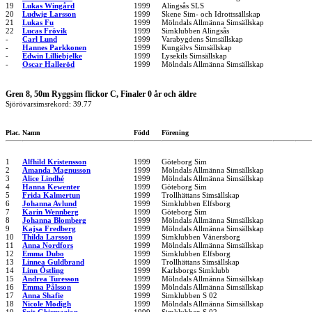
19
Lukas Wingård
1999
Alingsås SLS
20
Ludwig Larsson
1999
Skene Sim- och Idrottssällskap
21
Lukas Fu
1999
Mölndals Allmänna Simsällskap
22
Lucas Frövik
1999
Simklubben Alingsås
-
Carl Lund
1999
Varabygdens Simsällskap
-
Hannes Parkkonen
1999
Kungälvs Simsällskap
-
Edwin Lilliebjelke
1999
Lysekils Simsällskap
-
Oscar Halleröd
1999
Mölndals Allmänna Simsällskap
Gren 8, 50m Ryggsim flickor C, Finaler 0 år och äldre
Sjörövarsimsrekord: 39.77
Plac.
Namn
Född
Förening
1
Alfhild Kristensson
1999
Göteborg Sim
2
Amanda Magnusson
1999
Mölndals Allmänna Simsällskap
3
Alice Lindhé
1999
Mölndals Allmänna Simsällskap
4
Hanna Kewenter
1999
Göteborg Sim
5
Frida Kalmertun
1999
Trollhättans Simsällskap
6
Johanna Avlund
1999
Simklubben Elfsborg
7
Karin Wennberg
1999
Göteborg Sim
8
Johanna Blomberg
1999
Mölndals Allmänna Simsällskap
9
Kajsa Fredberg
1999
Mölndals Allmänna Simsällskap
10
Thilda Larsson
1999
Simklubben Vänersborg
11
Anna Nordfors
1999
Mölndals Allmänna Simsällskap
12
Emma Dubo
1999
Simklubben Elfsborg
13
Linnea Guldbrand
1999
Trollhättans Simsällskap
14
Linn Östling
1999
Karlsborgs Simklubb
15
Andrea Turesson
1999
Mölndals Allmänna Simsällskap
16
Emma Pålsson
1999
Mölndals Allmänna Simsällskap
17
Anna Shafie
1999
Simklubben S 02
18
Nicole Modigh
1999
Mölndals Allmänna Simsällskap