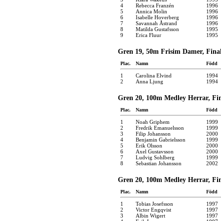
4
Rebecca Franzén
1996
5
Annica Molin
1996
6
Isabelle Hoverberg
1996
7
Savannah Åstrand
1996
8
Matilda Gustafsson
1995
9
Erica Fluur
1995
Gren 19, 50m Frisim Damer, Finale
Plac.
Namn
Född
1
Carolina Elvind
1994
2
Anna Ljung
1994
Gren 20, 100m Medley Herrar, Fin
Plac.
Namn
Född
1
Noah Griphem
1999
2
Fredrik Emanuelsson
1999
3
Filip Johansson
2000
4
Benjamin Gabrielsson
1999
5
Erik Olsson
2000
6
Axel Gustavsson
2000
7
Ludvig Sohlberg
1999
8
Sebastian Johansson
2002
Gren 20, 100m Medley Herrar, Fina
Plac.
Namn
Född
1
Tobias Josefsson
1997
2
Victor Engqvist
1997
3
Albin Wigert
1997