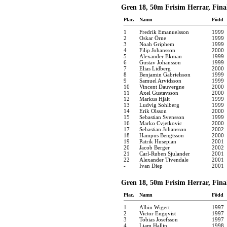
Gren 18, 50m Frisim Herrar, Final
Plac.
Namn
Född
1
Fredrik Emanuelsson
1999
2
Oskar Örne
1999
3
Noah Griphem
1999
4
Filip Johansson
2000
5
Alexander Ekman
1999
6
Gustav Johansson
1999
7
Elias Lidberg
2000
8
Benjamin Gabrielsson
1999
9
Samuel Arvidsson
1999
10
Vincent Dauvergne
2000
11
Axel Gustavsson
2000
12
Markus Hjält
1999
13
Ludvig Sohlberg
1999
14
Erik Olsson
2000
15
Sebastian Svensson
1999
16
Marko Cvjetkovic
2000
17
Sebastian Johansson
2002
18
Hampus Bengtsson
2000
19
Patrik Husepian
2001
20
Jacob Berger
2002
21
Carl-Ruben Sjulander
2001
22
Alexander Tivendale
2001
-
Ivan Diep
2001
Gren 18, 50m Frisim Herrar, Final
Plac.
Namn
Född
1
Albin Wigert
1997
2
Victor Engqvist
1997
3
Tobias Josefsson
1997
4
Liam Hallin
1998