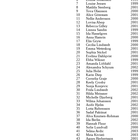
7
Louise Jensen
1999
8
Matilda Stenberg
2001
9
Tova Olausson
2000
10
Alice Götestam
2001
11
Nellie Andersson
2000
12
Lovisa Alsop
2001
13
Rebecca Gilley
2001
14
Linnea Sandin
1999
15
Ida Hasselgren
2001
16
Anna Hamrin
2000
17
Elin Gryte
1999
18
Cecilia Lindstedt
2000
19
Emma Wetteskog
2001
20
Sophia Stickel
2001
21
Evelina Dahlqvist
2000
22
Ebba Wikner
1999
23
Amanda Löfdahl
2001
24
Alexandra Schyum
2002
25
Julia Holst
1999
26
Karin Diep
1999
27
Cornelia Graje
2000
28
Keely Crosby
2001
29
Sonja Konjevic
2001
30
Frida Lindstedt
2002
31
Hilda Meissner
2002
32
Michelle Djurberg
2001
33
Wilma Johansson
2001
34
Aoife Hjelm
2002
35
Lotta Rubensson
2001
36
Sadaf Paktinat
2001
37
Alva Knutsen-Rohman
2000
38
Ida Berlin
2002
39
Hannah Fluur
2001
40
Sofie Lundvall
2000
41
Selma Avdic
2003
42
Meia Kivistö
2003
43
Agnes Herbertsson
2001