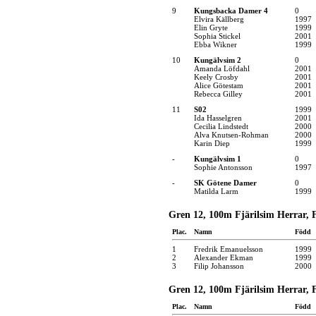
9
Kungsbacka Damer 4
0
Elvira Källberg
1997
Elin Gryte
1999
Sophia Stickel
2001
Ebba Wikner
1999
10
Kungälvsim 2
0
Amanda Löfdahl
2001
Keely Crosby
2001
Alice Götestam
2001
Rebecca Gilley
2001
11
S02
1999
Ida Hasselgren
2001
Cecilia Lindstedt
2000
Alva Knutsen-Rohman
2000
Karin Diep
1999
-
Kungälvsim 1
0
Sophie Antonsson
1997
-
SK Götene Damer
0
Matilda Larm
1999
Gren 12, 100m Fjärilsim Herrar, F
Plac.
Namn
Född
1
Fredrik Emanuelsson
1999
2
Alexander Ekman
1999
3
Filip Johansson
2000
Gren 12, 100m Fjärilsim Herrar, F
Plac.
Namn
Född