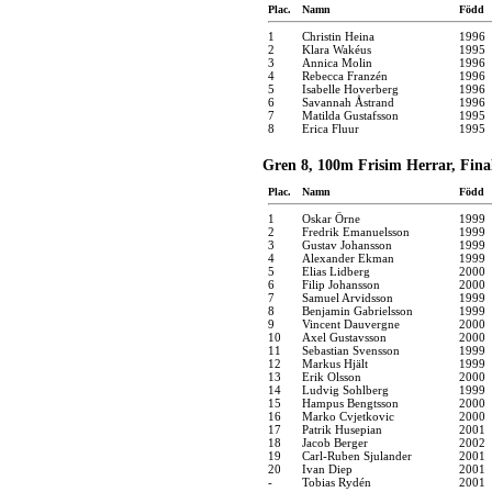
Plac.
Namn
Född
1
Christin Heina
1996
2
Klara Wakéus
1995
3
Annica Molin
1996
4
Rebecca Franzén
1996
5
Isabelle Hoverberg
1996
6
Savannah Åstrand
1996
7
Matilda Gustafsson
1995
8
Erica Fluur
1995
Gren 8, 100m Frisim Herrar, Final
Plac.
Namn
Född
1
Oskar Örne
1999
2
Fredrik Emanuelsson
1999
3
Gustav Johansson
1999
4
Alexander Ekman
1999
5
Elias Lidberg
2000
6
Filip Johansson
2000
7
Samuel Arvidsson
1999
8
Benjamin Gabrielsson
1999
9
Vincent Dauvergne
2000
10
Axel Gustavsson
2000
11
Sebastian Svensson
1999
12
Markus Hjält
1999
13
Erik Olsson
2000
14
Ludvig Sohlberg
1999
15
Hampus Bengtsson
2000
16
Marko Cvjetkovic
2000
17
Patrik Husepian
2001
18
Jacob Berger
2002
19
Carl-Ruben Sjulander
2001
20
Ivan Diep
2001
-
Tobias Rydén
2001