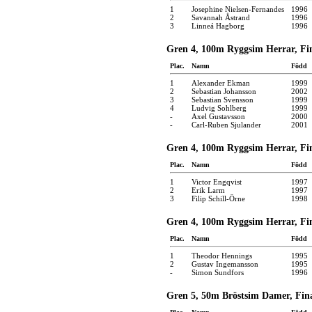
1
Josephine Nielsen-Fernandes
1996
2
Savannah Åstrand
1996
3
Linneá Hagborg
1996
Gren 4, 100m Ryggsim Herrar, Fin
Plac.
Namn
Född
1
Alexander Ekman
1999
2
Sebastian Johansson
2002
3
Sebastian Svensson
1999
4
Ludvig Sohlberg
1999
-
Axel Gustavsson
2000
-
Carl-Ruben Sjulander
2001
Gren 4, 100m Ryggsim Herrar, Fin
Plac.
Namn
Född
1
Victor Engqvist
1997
2
Erik Larm
1997
3
Filip Schill-Örne
1998
Gren 4, 100m Ryggsim Herrar, Fin
Plac.
Namn
Född
1
Theodor Hennings
1995
2
Gustav Ingemansson
1995
-
Simon Sundfors
1996
Gren 5, 50m Bröstsim Damer, Fina