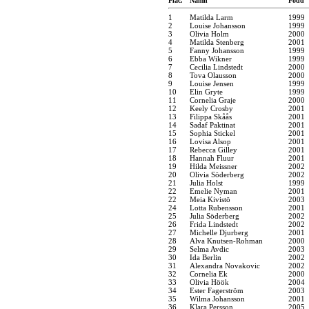
Plac.
Namn
Född
1
Matilda Larm
1999
2
Louise Johansson
1999
3
Olivia Holm
2000
4
Matilda Stenberg
2001
5
Fanny Johansson
1999
6
Ebba Wikner
1999
7
Cecilia Lindstedt
2000
8
Tova Olausson
2000
9
Louise Jensen
1999
10
Elin Gryte
1999
11
Cornelia Graje
2000
12
Keely Crosby
2001
13
Filippa Skåås
2001
14
Sadaf Paktinat
2001
15
Sophia Stickel
2001
16
Lovisa Alsop
2001
17
Rebecca Gilley
2001
18
Hannah Fluur
2001
19
Hilda Meissner
2002
20
Olivia Söderberg
2002
21
Julia Holst
1999
22
Emelie Nyman
2001
22
Meia Kivistö
2003
24
Lotta Rubensson
2001
25
Julia Söderberg
2002
26
Frida Lindstedt
2002
27
Michelle Djurberg
2001
28
Alva Knutsen-Rohman
2000
29
Selma Avdic
2003
30
Ida Berlin
2002
31
Alexandra Novakovic
2002
32
Cornelia Ek
2000
33
Olivia Höök
2004
34
Ester Fagerström
2003
35
Wilma Johansson
2001
36
Klara Persson
2005