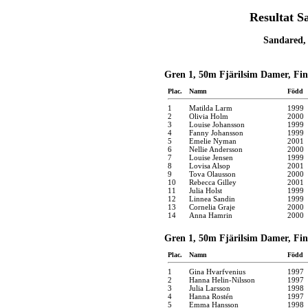
Resultat S
Sandared, 
Gren 1, 50m Fjärilsim Damer, Fin
Plac.
Namn
Född
1
Matilda Larm
1999
2
Olivia Holm
2000
3
Louise Johansson
1999
4
Fanny Johansson
1999
5
Emelie Nyman
2001
6
Nellie Andersson
2000
7
Louise Jensen
1999
8
Lovisa Alsop
2001
9
Tova Olausson
2000
10
Rebecca Gilley
2001
11
Julia Holst
1999
12
Linnea Sandin
1999
13
Cornelia Graje
2000
14
Anna Hamrin
2000
Gren 1, 50m Fjärilsim Damer, Fina
Plac.
Namn
Född
1
Gina Hvarfvenius
1997
2
Hanna Helin-Nilsson
1997
3
Julia Larsson
1998
4
Hanna Rostén
1997
5
Emma Hansson
1998