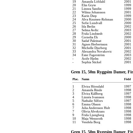
19
Amanda Löfdahl
2001
20
Elin Gryte
1999
21
Linnea Sandin
1999
22
Wilma Johansson
2001
23
Karin Diep
1999
24
Alva Knutsen-Rohman
2000
25
Sofie Lundvall
2000
26
Ida Berlin
2002
27
Selma Avdic
2003
28
Frida Lindstedt
2002
29
Cornelia Ek
2000
30
Sadaf Paktinat
2001
31
Agnes Herbertsson
2001
32
Michelle Djurberg
2001
33
Alexandra Novakovic
2002
34
Ester Fagerström
2003
-
Aoife Hjelm
2002
-
Sophia Stickel
2001
Gren 15, 50m Ryggsim Damer, Fina
Plac.
Namn
Född
1
Elvira Hörndahl
1997
2
Amanda Rinde
1998
3
Elvira Källberg
1997
4
Linnéa Ivansson
1998
5
Nathalie Silfors
1997
6
Emma Olsson
1998
7
Julia Andersson Hult
1998
7
Olivia Alvekrans
1998
9
Frida Ljungberg
1998
10
Maja Wennroth
1998
11
Vendela Borg
1998
Gren 15, 50m Ryggsim Damer, Fina