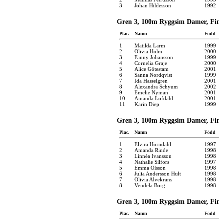
3
Johan Hildesson
1992
Gren 3, 100m Ryggsim Damer, Fina
Plac.
Namn
Född
1
Matilda Larm
1999
2
Olivia Holm
2000
3
Fanny Johansson
1999
4
Cornelia Graje
2000
5
Alice Götestam
2001
6
Sanna Nordqvist
1999
7
Ida Hasselgren
2001
8
Alexandra Schyum
2002
9
Emelie Nyman
2001
10
Amanda Löfdahl
2001
11
Karin Diep
1999
Gren 3, 100m Ryggsim Damer, Fina
Plac.
Namn
Född
1
Elvira Hörndahl
1997
2
Amanda Rinde
1998
3
Linnéa Ivansson
1998
4
Nathalie Silfors
1997
5
Emma Olsson
1998
6
Julia Andersson Hult
1998
7
Olivia Alvekrans
1998
8
Vendela Borg
1998
Gren 3, 100m Ryggsim Damer, Fina
Plac.
Namn
Född