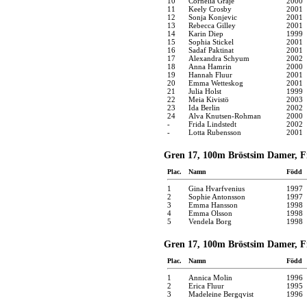
10
Cornelia Graje
2000
11
Keely Crosby
2001
12
Sonja Konjevic
2001
13
Rebecca Gilley
2001
14
Karin Diep
1999
15
Sophia Stickel
2001
16
Sadaf Paktinat
2001
17
Alexandra Schyum
2002
18
Anna Hamrin
2000
19
Hannah Fluur
2001
20
Emma Wetteskog
2001
21
Julia Holst
1999
22
Meia Kivistö
2003
23
Ida Berlin
2002
24
Alva Knutsen-Rohman
2000
-
Frida Lindstedt
2002
-
Lotta Rubensson
2001
Gren 17, 100m Bröstsim Damer, Fi
Plac.
Namn
Född
1
Gina Hvarfvenius
1997
2
Sophie Antonsson
1997
3
Emma Hansson
1998
4
Emma Olsson
1998
5
Vendela Borg
1998
Gren 17, 100m Bröstsim Damer, Fi
Plac.
Namn
Född
1
Annica Molin
1996
2
Erica Fluur
1995
3
Madeleine Bergqvist
1996