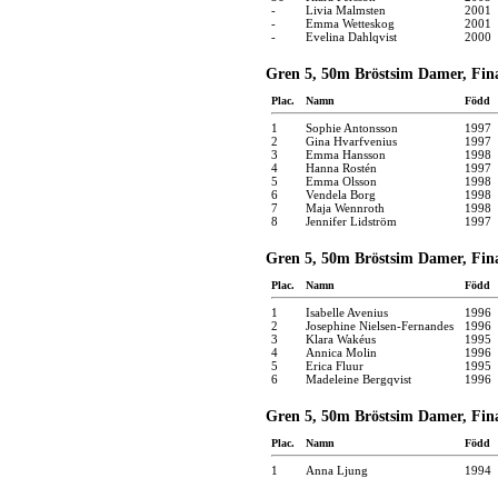
-
Livia Malmsten
2001
-
Emma Wetteskog
2001
-
Evelina Dahlqvist
2000
Gren 5, 50m Bröstsim Damer, Final
Plac.
Namn
Född
1
Sophie Antonsson
1997
2
Gina Hvarfvenius
1997
3
Emma Hansson
1998
4
Hanna Rostén
1997
5
Emma Olsson
1998
6
Vendela Borg
1998
7
Maja Wennroth
1998
8
Jennifer Lidström
1997
Gren 5, 50m Bröstsim Damer, Final
Plac.
Namn
Född
1
Isabelle Avenius
1996
2
Josephine Nielsen-Fernandes
1996
3
Klara Wakéus
1995
4
Annica Molin
1996
5
Erica Fluur
1995
6
Madeleine Bergqvist
1996
Gren 5, 50m Bröstsim Damer, Final
Plac.
Namn
Född
1
Anna Ljung
1994