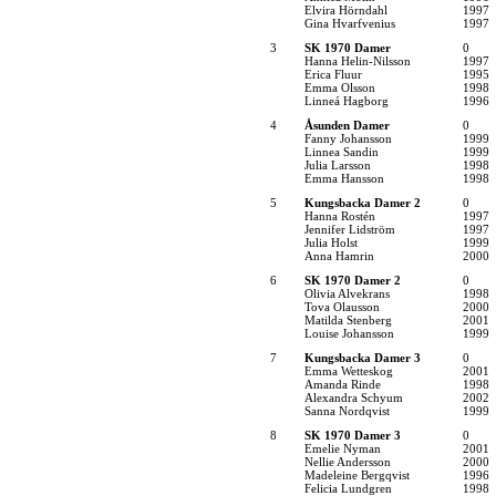
Elvira Hörndahl
1997
Gina Hvarfvenius
1997
3
SK 1970 Damer
0
Hanna Helin-Nilsson
1997
Erica Fluur
1995
Emma Olsson
1998
Linneá Hagborg
1996
4
Åsunden Damer
0
Fanny Johansson
1999
Linnea Sandin
1999
Julia Larsson
1998
Emma Hansson
1998
5
Kungsbacka Damer 2
0
Hanna Rostén
1997
Jennifer Lidström
1997
Julia Holst
1999
Anna Hamrin
2000
6
SK 1970 Damer 2
0
Olivia Alvekrans
1998
Tova Olausson
2000
Matilda Stenberg
2001
Louise Johansson
1999
7
Kungsbacka Damer 3
0
Emma Wetteskog
2001
Amanda Rinde
1998
Alexandra Schyum
2002
Sanna Nordqvist
1999
8
SK 1970 Damer 3
0
Emelie Nyman
2001
Nellie Andersson
2000
Madeleine Bergqvist
1996
Felicia Lundgren
1998