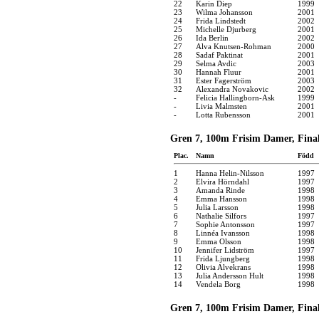
22
Karin Diep
1999
23
Wilma Johansson
2001
24
Frida Lindstedt
2002
25
Michelle Djurberg
2001
26
Ida Berlin
2002
27
Alva Knutsen-Rohman
2000
28
Sadaf Paktinat
2001
29
Selma Avdic
2003
30
Hannah Fluur
2001
31
Ester Fagerström
2003
32
Alexandra Novakovic
2002
-
Felicia Hallingborn-Ask
1999
-
Livia Malmsten
2001
-
Lotta Rubensson
2001
Gren 7, 100m Frisim Damer, Finale
Plac.
Namn
Född
1
Hanna Helin-Nilsson
1997
2
Elvira Hörndahl
1997
3
Amanda Rinde
1998
4
Emma Hansson
1998
5
Julia Larsson
1998
6
Nathalie Silfors
1997
7
Sophie Antonsson
1997
8
Linnéa Ivansson
1998
9
Emma Olsson
1998
10
Jennifer Lidström
1997
11
Frida Ljungberg
1998
12
Olivia Alvekrans
1998
13
Julia Andersson Hult
1998
14
Vendela Borg
1998
Gren 7, 100m Frisim Damer, Finale