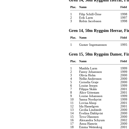
Gren 14, 50m Ryggsim Herrar, Fin
Plac.
Namn
Född
1
Filip Schill-Örne
1998
2
Erik Larm
1997
3
Robin Jacobsson
1998
Gren 14, 50m Ryggsim Herrar, Fin
Plac.
Namn
Född
1
Gustav Ingemansson
1995
Gren 15, 50m Ryggsim Damer, Fina
Plac.
Namn
Född
1
Matilda Larm
1999
2
Fanny Johansson
1999
3
Olivia Holm
2000
4
Nellie Andersson
2000
5
Cornelia Graje
2000
6
Louise Jensen
1999
7
Filippa Skåås
2001
8
Alice Götestam
2001
9
Louise Johansson
1999
10
Sanna Nordqvist
1999
11
Lovisa Alsop
2001
12
Ida Hasselgren
2001
13
Cecilia Lindstedt
2000
14
Evelina Dahlqvist
2000
15
Tova Olausson
2000
16
Alexandra Schyum
2002
17
Anna Hamrin
2000
18
Emma Wetteskog
2001