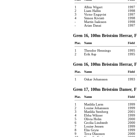
1
Albin Wigert
1997
2
Liam Hallin
1998
3
Victor Engqvist
1997
4
Simon Kivistö
1998
-
Martin Isaksson
1998
-
Arian Danai
1997
Gren 16, 100m Bröstsim Herrar, Fi
Plac.
Namn
Född
1
Theodor Hennings
1995
2
Erik Asp
1995
Gren 16, 100m Bröstsim Herrar, Fi
Plac.
Namn
Född
1
Oskar Johansson
1993
Gren 17, 100m Bröstsim Damer, Fi
Plac.
Namn
Född
1
Matilda Larm
1999
2
Louise Johansson
1999
3
Matilda Stenberg
2001
4
Ebba Wikner
1999
5
Olivia Holm
2000
6
Cecilia Lindstedt
2000
7
Louise Jensen
1999
8
Elin Gryte
1999
9
Tova Olausson
2000