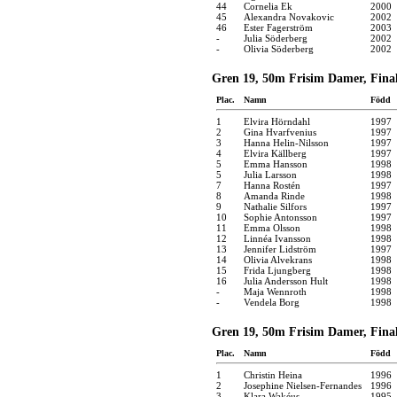
44
Cornelia Ek
2000
45
Alexandra Novakovic
2002
46
Ester Fagerström
2003
-
Julia Söderberg
2002
-
Olivia Söderberg
2002
Gren 19, 50m Frisim Damer, Finale
Plac.
Namn
Född
1
Elvira Hörndahl
1997
2
Gina Hvarfvenius
1997
3
Hanna Helin-Nilsson
1997
4
Elvira Källberg
1997
5
Emma Hansson
1998
5
Julia Larsson
1998
7
Hanna Rostén
1997
8
Amanda Rinde
1998
9
Nathalie Silfors
1997
10
Sophie Antonsson
1997
11
Emma Olsson
1998
12
Linnéa Ivansson
1998
13
Jennifer Lidström
1997
14
Olivia Alvekrans
1998
15
Frida Ljungberg
1998
16
Julia Andersson Hult
1998
-
Maja Wennroth
1998
-
Vendela Borg
1998
Gren 19, 50m Frisim Damer, Finale
Plac.
Namn
Född
1
Christin Heina
1996
2
Josephine Nielsen-Fernandes
1996
3
Klara Wakéus
1995