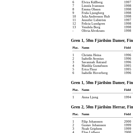
6
Elvira Källberg
1997
7
Linnéa Ivansson
1998
8
Emma Olsson
1998
9
Frida Ljungberg
1998
10
Julia Andersson Hult
1998
11
Jennifer Lidström
1997
12
Felicia Lundgren
1998
13
Vendela Borg
1998
-
Olivia Alvekrans
1998
Gren 1, 50m Fjärilsim Damer, Fina
Plac.
Namn
Född
1
Christin Heina
1996
2
Isabelle Avenius
1996
3
Savannah Åstrand
1996
4
Matilda Gustafsson
1995
5
Erica Fluur
1995
6
Isabelle Hoverberg
1996
Gren 1, 50m Fjärilsim Damer, Fina
Plac.
Namn
Född
1
Anna Ljung
1994
Gren 2, 50m Fjärilsim Herrar, Fin
Plac.
Namn
Född
1
Filip Johansson
2000
2
Gustav Johansson
1999
3
Noah Griphem
1999
4
Elias Lidberg
2000