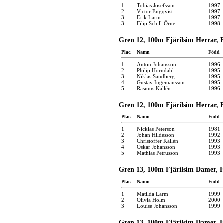
1
Tobias Josefsson
1997
2
Victor Engqvist
1997
3
Erik Larm
1997
3
Filip Schill-Örne
1998
Gren 12, 100m Fjärilsim Herrar, F
Plac.
Namn
Född
1
Anton Johansson
1996
2
Philip Hörndahl
1995
3
Niklas Sandberg
1995
4
Gustav Ingemansson
1995
5
Rasmus Källén
1996
Gren 12, 100m Fjärilsim Herrar, F
Plac.
Namn
Född
1
Nicklas Peterson
1981
2
Johan Hildesson
1992
3
Christoffer Källén
1993
4
Oskar Johansson
1993
5
Mathias Petrusson
1993
Gren 13, 100m Fjärilsim Damer, F
Plac.
Namn
Född
1
Matilda Larm
1999
2
Olivia Holm
2000
3
Louise Johansson
1999
Gren 13, 100m Fjärilsim Damer, Fi