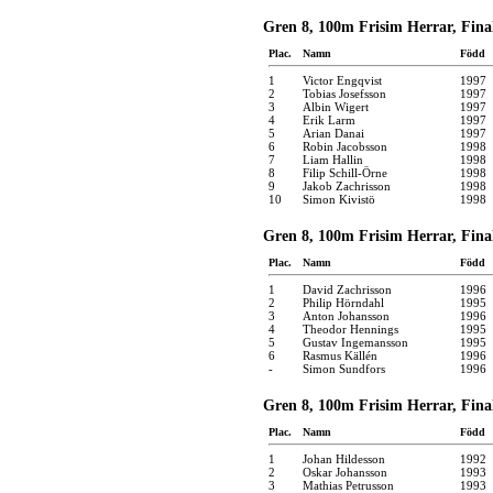
Gren 8, 100m Frisim Herrar, Final
Plac.
Namn
Född
1
Victor Engqvist
1997
2
Tobias Josefsson
1997
3
Albin Wigert
1997
4
Erik Larm
1997
5
Arian Danai
1997
6
Robin Jacobsson
1998
7
Liam Hallin
1998
8
Filip Schill-Örne
1998
9
Jakob Zachrisson
1998
10
Simon Kivistö
1998
Gren 8, 100m Frisim Herrar, Final
Plac.
Namn
Född
1
David Zachrisson
1996
2
Philip Hörndahl
1995
3
Anton Johansson
1996
4
Theodor Hennings
1995
5
Gustav Ingemansson
1995
6
Rasmus Källén
1996
-
Simon Sundfors
1996
Gren 8, 100m Frisim Herrar, Final
Plac.
Namn
Född
1
Johan Hildesson
1992
2
Oskar Johansson
1993
3
Mathias Petrusson
1993