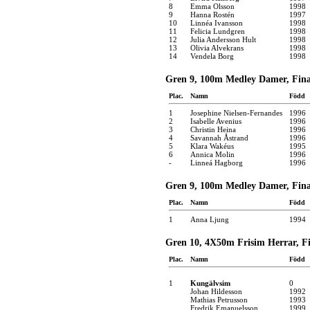
8
Emma Olsson
1998
9
Hanna Rostén
1997
10
Linnéa Ivansson
1998
11
Felicia Lundgren
1998
12
Julia Andersson Hult
1998
13
Olivia Alvekrans
1998
14
Vendela Borg
1998
Gren 9, 100m Medley Damer, Final
Plac.
Namn
Född
1
Josephine Nielsen-Fernandes
1996
2
Isabelle Avenius
1996
3
Christin Heina
1996
4
Savannah Åstrand
1996
5
Klara Wakéus
1995
6
Annica Molin
1996
-
Linneá Hagborg
1996
Gren 9, 100m Medley Damer, Final
Plac.
Namn
Född
1
Anna Ljung
1994
Gren 10, 4X50m Frisim Herrar, Fin
Plac.
Namn
Född
1
Kungälvsim
0
Johan Hildesson
1992
Mathias Petrusson
1993
Fredrik Emanuelsson
1999