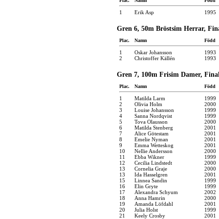
Plac.
Namn
Född
1
Erik Asp
1995
Gren 6, 50m Bröstsim Herrar, Fina
Plac.
Namn
Född
1
Oskar Johansson
1993
2
Christoffer Källén
1993
Gren 7, 100m Frisim Damer, Final
Plac.
Namn
Född
1
Matilda Larm
1999
2
Olivia Holm
2000
3
Louise Johansson
1999
4
Sanna Nordqvist
1999
5
Tova Olausson
2000
6
Matilda Stenberg
2001
7
Alice Götestam
2001
8
Emelie Nyman
2001
9
Emma Wetteskog
2001
10
Nellie Andersson
2000
11
Ebba Wikner
1999
12
Cecilia Lindstedt
2000
13
Cornelia Graje
2000
13
Ida Hasselgren
2001
15
Linnea Sandin
1999
16
Elin Gryte
1999
17
Alexandra Schyum
2002
18
Anna Hamrin
2000
19
Amanda Löfdahl
2001
20
Julia Holst
1999
21
Keely Crosby
2001