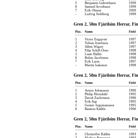
5
Benjamin Gabrielsson
1999
6
Samuel Arvidsson
1999
7
Erik Olsson
2000
-
Ludvig Sohlberg
1999
Gren 2, 50m Fjärilsim Herrar, Fina
Plac.
Namn
Född
1
Victor Engqvist
1997
2
Tobias Josefsson
1997
3
Albin Wigert
1997
4
Filip Schill-Örne
1998
5
Liam Hallin
1998
6
Robin Jacobsson
1998
7
Erik Larm
1997
-
Martin Isaksson
1998
Gren 2, 50m Fjärilsim Herrar, Fina
Plac.
Namn
Född
1
Anton Johansson
1996
2
Philip Hörndahl
1995
3
David Zachrisson
1996
4
Erik Asp
1995
5
Gustav Ingemansson
1995
6
Rasmus Källén
1996
Gren 2, 50m Fjärilsim Herrar, Fina
Plac.
Namn
Född
1
Christoffer Källén
1993
2
Mathias Petrusson
1993