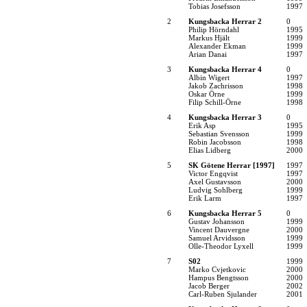
Tobias Josefsson
1997
2
Kungsbacka Herrar 2
0
Philip Hörndahl
1995
Markus Hjält
1999
Alexander Ekman
1999
Arian Danai
1997
3
Kungsbacka Herrar 4
0
Albin Wigert
1997
Jakob Zachrisson
1998
Oskar Örne
1999
Filip Schill-Örne
1998
4
Kungsbacka Herrar 3
0
Erik Asp
1995
Sebastian Svensson
1999
Robin Jacobsson
1998
Elias Lidberg
2000
5
SK Götene Herrar [1997]
1997
Victor Engqvist
1997
Axel Gustavsson
2000
Ludvig Sohlberg
1999
Erik Larm
1997
6
Kungsbacka Herrar 5
0
Gustav Johansson
1999
Vincent Dauvergne
2000
Samuel Arvidsson
1999
Olle-Theodor Lyxell
1999
7
S02
1999
Marko Cvjetkovic
2000
Hampus Bengtsson
2000
Jacob Berger
2002
Carl-Ruben Sjulander
2001