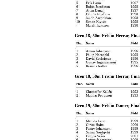
5
Erik Larm
1997
6
Robin Jacobsson
1998
7
Arian Danai
1997
8
Filip Schill-Örne
1998
9
Jakob Zachrisson
1998
10
Simon Kivistö
1998
-
Martin Isaksson
1998
Gren 18, 50m Frisim Herrar, Final
Plac.
Namn
Född
1
Anton Johansson
1996
2
Philip Hörndahl
1995
3
David Zachrisson
1996
4
Gustav Ingemansson
1995
5
Rasmus Källén
1996
Gren 18, 50m Frisim Herrar, Final
Plac.
Namn
Född
1
Christoffer Källén
1993
2
Mathias Petrusson
1993
Gren 19, 50m Frisim Damer, Final
Plac.
Namn
Född
1
Matilda Larm
1999
2
Olivia Holm
2000
3
Fanny Johansson
1999
4
Sanna Nordqvist
1999
5
Filippa Skåås
2001
6
Louise Johansson
1999