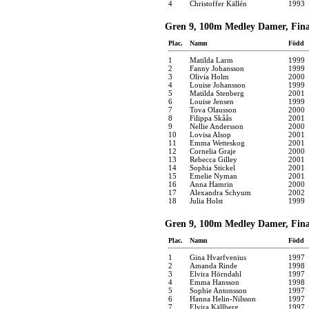
4
Christoffer Källén
1993
Gren 9, 100m Medley Damer, Final
Plac.
Namn
Född
1
Matilda Larm
1999
2
Fanny Johansson
1999
3
Olivia Holm
2000
4
Louise Johansson
1999
5
Matilda Stenberg
2001
6
Louise Jensen
1999
7
Tova Olausson
2000
8
Filippa Skåås
2001
9
Nellie Andersson
2000
10
Lovisa Alsop
2001
11
Emma Wetteskog
2001
12
Cornelia Graje
2000
13
Rebecca Gilley
2001
14
Sophia Stickel
2001
15
Emelie Nyman
2001
16
Anna Hamrin
2000
17
Alexandra Schyum
2002
18
Julia Holst
1999
Gren 9, 100m Medley Damer, Final
Plac.
Namn
Född
1
Gina Hvarfvenius
1997
2
Amanda Rinde
1998
3
Elvira Hörndahl
1997
4
Emma Hansson
1998
5
Sophie Antonsson
1997
6
Hanna Helin-Nilsson
1997
7
Elvira Källberg
1997