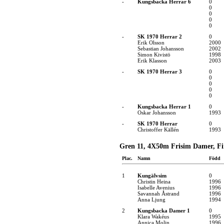
-
Kungsbacka Herrar 6
0
0
0
0
0
-
SK 1970 Herrar 2
0
Erik Olsson
2000
Sebastian Johansson
2002
Simon Kivistö
1998
Erik Klasson
2003
-
SK 1970 Herrar 3
0
0
0
0
0
-
Kungsbacka Herrar 1
0
Oskar Johansson
1993
-
SK 1970 Herrar
0
Christoffer Källén
1993
Gren 11, 4X50m Frisim Damer, Fin
Plac.
Namn
Född
1
Kungälvsim
0
Christin Heina
1996
Isabelle Avenius
1996
Savannah Åstrand
1996
Anna Ljung
1994
2
Kungsbacka Damer 1
0
Klara Wakéus
1995
Annica Molin
1996