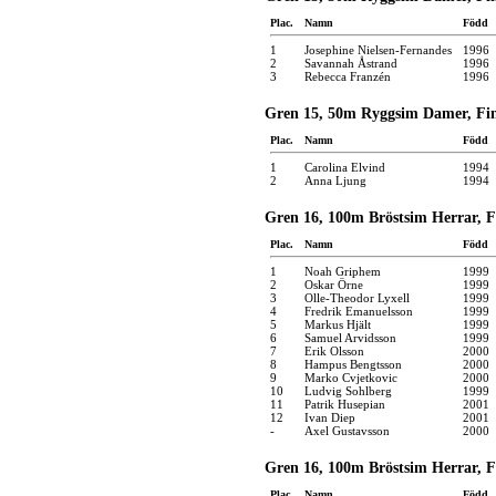
Plac.
Namn
Född
1
Josephine Nielsen-Fernandes
1996
2
Savannah Åstrand
1996
3
Rebecca Franzén
1996
Gren 15, 50m Ryggsim Damer, Fina
Plac.
Namn
Född
1
Carolina Elvind
1994
2
Anna Ljung
1994
Gren 16, 100m Bröstsim Herrar, Fi
Plac.
Namn
Född
1
Noah Griphem
1999
2
Oskar Örne
1999
3
Olle-Theodor Lyxell
1999
4
Fredrik Emanuelsson
1999
5
Markus Hjält
1999
6
Samuel Arvidsson
1999
7
Erik Olsson
2000
8
Hampus Bengtsson
2000
9
Marko Cvjetkovic
2000
10
Ludvig Sohlberg
1999
11
Patrik Husepian
2001
12
Ivan Diep
2001
-
Axel Gustavsson
2000
Gren 16, 100m Bröstsim Herrar, Fi
Plac.
Namn
Född