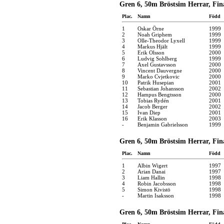
Gren 6, 50m Bröstsim Herrar, Fina
Plac.
Namn
Född
1
Oskar Örne
1999
2
Noah Griphem
1999
3
Olle-Theodor Lyxell
1999
4
Markus Hjält
1999
5
Erik Olsson
2000
6
Ludvig Sohlberg
1999
7
Axel Gustavsson
2000
8
Vincent Dauvergne
2000
9
Marko Cvjetkovic
2000
10
Patrik Husepian
2001
11
Sebastian Johansson
2002
12
Hampus Bengtsson
2000
13
Tobias Rydén
2001
14
Jacob Berger
2002
15
Ivan Diep
2001
16
Erik Klasson
2003
-
Benjamin Gabrielsson
1999
Gren 6, 50m Bröstsim Herrar, Fina
Plac.
Namn
Född
1
Albin Wigert
1997
2
Arian Danai
1997
3
Liam Hallin
1998
4
Robin Jacobsson
1998
5
Simon Kivistö
1998
-
Martin Isaksson
1998
Gren 6, 50m Bröstsim Herrar, Fina