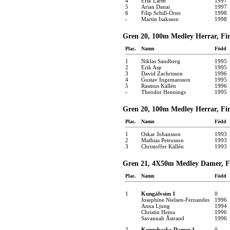
4
Erik Larm
1997
5
Arian Danai
1997
6
Filip Schill-Örne
1998
-
Martin Isaksson
1998
Gren 20, 100m Medley Herrar, Fina
Plac.
Namn
Född
1
Niklas Sandberg
1995
2
Erik Asp
1995
3
David Zachrisson
1996
4
Gustav Ingemansson
1995
5
Rasmus Källén
1996
-
Theodor Hennings
1995
Gren 20, 100m Medley Herrar, Fina
Plac.
Namn
Född
1
Oskar Johansson
1993
2
Mathias Petrusson
1993
3
Christoffer Källén
1993
Gren 21, 4X50m Medley Damer, Fin
Plac.
Namn
Född
1
Kungälvsim 1
0
Josephine Nielsen-Fernandes
1996
Anna Ljung
1994
Christin Heina
1996
Savannah Åstrand
1996
2
Kungsbacka Damer 1
0