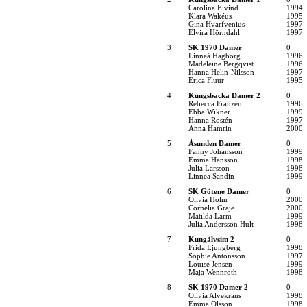
Carolina Elvind
1994
Klara Wakéus
1995
Gina Hvarfvenius
1997
Elvira Hörndahl
1997
3
SK 1970 Damer
0
Linneá Hagborg
1996
Madeleine Bergqvist
1996
Hanna Helin-Nilsson
1997
Erica Fluur
1995
4
Kungsbacka Damer 2
0
Rebecca Franzén
1996
Ebba Wikner
1999
Hanna Rostén
1997
Anna Hamrin
2000
5
Åsunden Damer
0
Fanny Johansson
1999
Emma Hansson
1998
Julia Larsson
1998
Linnea Sandin
1999
6
SK Götene Damer
0
Olivia Holm
2000
Cornelia Graje
2000
Matilda Larm
1999
Julia Andersson Hult
1998
7
Kungälvsim 2
0
Frida Ljungberg
1998
Sophie Antonsson
1997
Louise Jensen
1999
Maja Wennroth
1998
8
SK 1970 Damer 2
0
Olivia Alvekrans
1998
Emma Olsson
1998