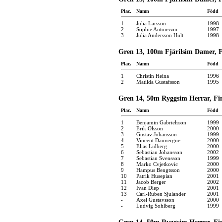
Plac.
Namn
Född
1
Julia Larsson
1998
2
Sophie Antonsson
1997
3
Julia Andersson Hult
1998
Gren 13, 100m Fjärilsim Damer, Fi
Plac.
Namn
Född
1
Christin Heina
1996
2
Matilda Gustafsson
1995
Gren 14, 50m Ryggsim Herrar, Fin
Plac.
Namn
Född
1
Benjamin Gabrielsson
1999
2
Erik Olsson
2000
3
Gustav Johansson
1999
4
Vincent Dauvergne
2000
5
Elias Lidberg
2000
6
Sebastian Johansson
2002
7
Sebastian Svensson
1999
8
Marko Cvjetkovic
2000
9
Hampus Bengtsson
2000
10
Patrik Husepian
2001
11
Jacob Berger
2002
12
Ivan Diep
2001
13
Carl-Ruben Sjulander
2001
-
Axel Gustavsson
2000
-
Ludvig Sohlberg
1999