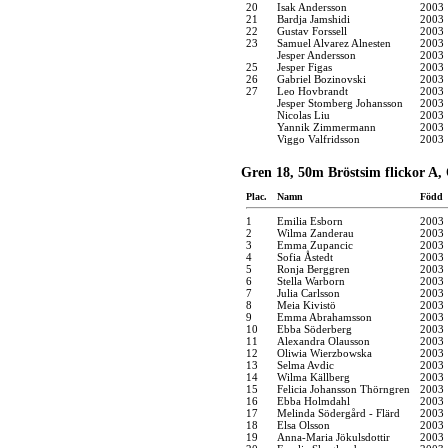
20
Isak Andersson
2003
21
Bardja Jamshidi
2003
22
Gustav Forssell
2003
23
Samuel Alvarez Alnesten
2003
Jesper Andersson
2003
25
Jesper Figas
2003
26
Gabriel Bozinovski
2003
27
Leo Hovbrandt
2003
Jesper Stomberg Johansson
2003
Nicolas Liu
2003
Yannik Zimmermann
2003
Viggo Valfridsson
2003
Gren 18, 50m Bröstsim flickor A,
Plac.
Namn
Född
1
Emilia Esborn
2003
2
Wilma Zanderau
2003
3
Emma Zupancic
2003
4
Sofia Åstedt
2003
5
Ronja Berggren
2003
6
Stella Warborn
2003
7
Julia Carlsson
2003
8
Meia Kivistö
2003
9
Emma Abrahamsson
2003
10
Ebba Söderberg
2003
11
Alexandra Olausson
2003
12
Oliwia Wierzbowska
2003
13
Selma Avdic
2003
14
Wilma Källberg
2003
15
Felicia Johansson Thörngren
2003
16
Ebba Holmdahl
2003
17
Melinda Södergård - Flärd
2003
18
Elsa Olsson
2003
19
Anna-Maria Jökulsdottir
2003