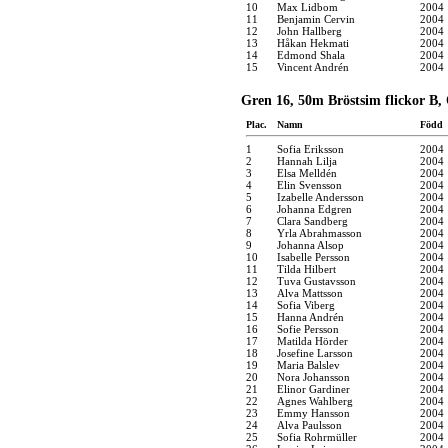
10
Max Lidbom
2004
11
Benjamin Cervin
2004
12
John Hallberg
2004
13
Håkan Hekmati
2004
14
Edmond Shala
2004
15
Vincent Andrén
2004
Gren 16, 50m Bröstsim flickor B,
Plac.
Namn
Född
1
Sofia Eriksson
2004
2
Hannah Lilja
2004
3
Elsa Melldén
2004
4
Elin Svensson
2004
5
Izabelle Andersson
2004
6
Johanna Edgren
2004
7
Clara Sandberg
2004
8
Yrla Abrahmasson
2004
9
Johanna Alsop
2004
10
Isabelle Persson
2004
11
Tilda Hilbert
2004
12
Tuva Gustavsson
2004
13
Alva Mattsson
2004
14
Sofia Viberg
2004
15
Hanna Andrén
2004
16
Sofie Persson
2004
17
Matilda Hörder
2004
18
Josefine Larsson
2004
19
Maria Balslev
2004
20
Nora Johansson
2004
21
Elinor Gardiner
2004
22
Agnes Wahlberg
2004
23
Emmy Hansson
2004
24
Alva Paulsson
2004
25
Sofia Rohrmüller
2004