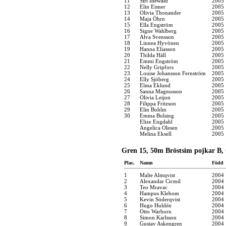
11
Siri Idewald
2005
12
Elin Eisner
2005
13
Olivia Thonander
2005
14
Maja Öhrn
2005
15
Ella Engström
2005
16
Signe Wahlberg
2005
17
Alva Svensson
2005
18
Linnea Hyvönen
2005
19
Hanna Eliasson
2005
20
Thilda Häll
2005
21
Emmi Engström
2005
22
Nelly Gripfors
2005
23
Louise Johansson Fernström
2005
24
Elly Sjöberg
2005
25
Elma Eklund
2005
26
Sanna Magnusson
2005
27
Olivia Leijon
2005
28
Filippa Fritzson
2005
29
Elin Bohlin
2005
30
Emma Bolsing
2005
Elize Engdahl
2005
Angelica Olesen
2005
Melina Eksell
2005
Gren 15, 50m Bröstsim pojkar B,
Plac.
Namn
Född
1
Malte Almqvist
2004
2
Alexandar Cicmil
2004
3
Teo Mravac
2004
4
Hampus Klebom
2004
5
Kevin Söderqvist
2004
6
Hugo Huldén
2004
7
Otto Warborn
2004
8
Simon Karlsson
2004
9
Gustav Askengren
2004