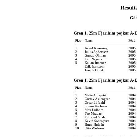
Result
Göt
Gren 1, 25m Fjärilsim pojkar A-D
Plac.
Namn
Född
1
Arvid Kvorning
2005
2
Julius Andersson
2005
3
Gustav Öhman
2005
4
Tim Nageus
2005
5
Kailan Jimenez
2005
Erik Isaksson
2005
Joseph Ornek
2005
Gren 1, 25m Fjärilsim pojkar A-D
Plac.
Namn
Född
1
Malte Almqvist
2004
2
Gustav Askengren
2004
3
Oscar Löfdahl
2004
4
Simon Karlsson
2004
5
Max Lidbom
2004
6
Teo Mravac
2004
7
Edmond Shala
2004
8
Kevin Söderqvist
2004
9
Hugo Huldén
2004
10
Otto Warborn
2004