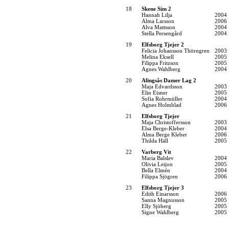
18
Skene Sim 2
Hannah Lilja
2004
Alma Larsson
2006
Alva Mattsson
2004
Stella Persengård
2004
19
Elfsborg Tjejer 2
Felicia Johansson Thörngren
2003
Melina Eksell
2005
Filippa Fritzson
2005
Agnes Wahlberg
2004
20
Alingsås Damer Lag 2
Maja Edvardsson
2003
Elin Eisner
2005
Sofia Rohrmüller
2004
Agnes Holmblad
2006
21
Elfsborg Tjejer
Maja Christoffersson
2003
Elsa Berge-Kleber
2004
Alma Berge Kleber
2006
Thilda Häll
2005
22
Varberg Vit
Maria Balslev
2004
Olivia Leijon
2005
Bella Elmén
2004
Filippa Sjögren
2006
23
Elfsborg Tjejer 3
Edith Einarsson
2006
Sanna Magnusson
2005
Elly Sjöberg
2005
Signe Wahlberg
2005