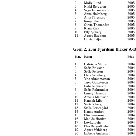
2
Molly Lund
2005
3
Nikki Berggren
2005
4
Saga Johannesson
2005
5
Anna Holmberg
2005
6
Alva Tingstorp
2005
7
Ronja Theorin
2005
8
Olivia Thonander
2005
9
Klara Rask
2005
10
Elly Sjöberg
2005
11
Agnes Hagberg
2005
Olivia Leijon
2005
Gren 2, 25m Fjärilsim flickor A-D
Plac.
Namn
Född
1
Gabriella Milusic
2004
2
Sofia Eriksson
2004
3
Sofie Persson
2004
4
Clara Sandberg
2004
5
Yrla Abrahmasson
2004
6
Tuva Gustavsson
2004
Isabelle Persson
2004
8
Sofia Rohrmüller
2004
9
Emmy Hansson
2004
10
Amalia Mattisson
2004
11
Hannah Lilja
2004
12
Sofia Viberg
2004
13
Stella Persengård
2004
14
Hanna Andrén
2004
15
Elin Svensson
2004
16
Matilda Hörder
2004
17
Lovisa Lein
2004
18
Elsa Berge-Kleber
2004
19
Agnes Wahlberg
2004
20
Izabelle Andersson
2004