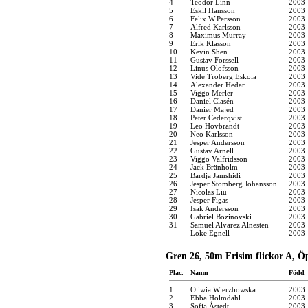
4
Teodor Linn
2003
5
Eskil Hansson
2003
6
Felix W.Persson
2003
7
Alfred Karlsson
2003
8
Maximus Murray
2003
9
Erik Klasson
2003
10
Kevin Shen
2003
11
Gustav Forssell
2003
12
Linus Olofsson
2003
13
Vide Troberg Eskola
2003
14
Alexander Hedar
2003
15
Viggo Merler
2003
16
Daniel Clasén
2003
17
Danier Majed
2003
18
Peter Cederqvist
2003
19
Leo Hovbrandt
2003
20
Neo Karlsson
2003
21
Jesper Andersson
2003
22
Gustav Arnell
2003
23
Viggo Valfridsson
2003
24
Jack Bränholm
2003
25
Bardja Jamshidi
2003
26
Jesper Stomberg Johansson
2003
27
Nicolas Liu
2003
28
Jesper Figas
2003
29
Isak Andersson
2003
30
Gabriel Bozinovski
2003
31
Samuel Alvarez Alnesten
2003
Loke Egnell
2003
Gren 26, 50m Frisim flickor A, Ö
Plac.
Namn
Född
1
Oliwia Wierzbowska
2003
2
Ebba Holmdahl
2003
3
Sofia Åstedt
2003