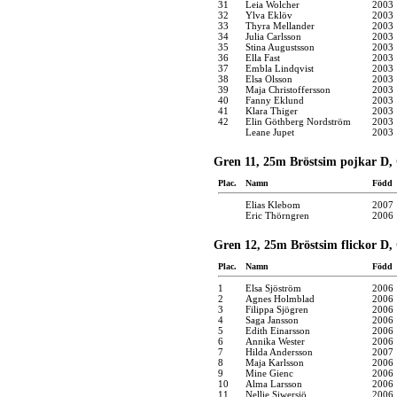
31
Leia Wolcher
2003
32
Ylva Eklöv
2003
33
Thyra Mellander
2003
34
Julia Carlsson
2003
35
Stina Augustsson
2003
36
Ella Fast
2003
37
Embla Lindqvist
2003
38
Elsa Olsson
2003
39
Maja Christoffersson
2003
40
Fanny Eklund
2003
41
Klara Thiger
2003
42
Elin Göthberg Nordström
2003
Leane Jupet
2003
Gren 11, 25m Bröstsim pojkar D,
Plac.
Namn
Född
Elias Klebom
2007
Eric Thörngren
2006
Gren 12, 25m Bröstsim flickor D,
Plac.
Namn
Född
1
Elsa Sjöström
2006
2
Agnes Holmblad
2006
3
Filippa Sjögren
2006
4
Saga Jansson
2006
5
Edith Einarsson
2006
6
Annika Wester
2006
7
Hilda Andersson
2007
8
Maja Karlsson
2006
9
Mine Gienc
2006
10
Alma Larsson
2006
11
Nellie Siwersjö
2006