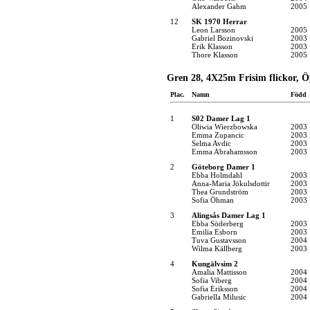
Alexander Gahm
2005
12
SK 1970 Herrar
Leon Larsson
2005
Gabriel Bozinovski
2003
Erik Klasson
2003
Thore Klasson
2005
Gren 28, 4X25m Frisim flickor, Ö
Plac.
Namn
Född
1
S02 Damer Lag 1
Oliwia Wierzbowska
2003
Emma Zupancic
2003
Selma Avdic
2003
Emma Abrahamsson
2003
2
Göteborg Damer 1
Ebba Holmdahl
2003
Anna-Maria Jökulsdottir
2003
Thea Grundström
2003
Sofia Öhman
2003
3
Alingsås Damer Lag 1
Ebba Söderberg
2003
Emilia Esborn
2003
Tuva Gustavsson
2004
Wilma Källberg
2003
4
Kungälvsim 2
Amalia Mattisson
2004
Sofia Viberg
2004
Sofia Eriksson
2004
Gabriella Milusic
2004