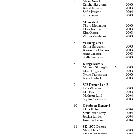
5
Skene Sim 1
Emelia Skoglund
2003
Astrid Nilsson
2003
Sofie Persson
2004
Sofia Åstedt
2003
6
Mariestad
Thyra Mellander
2003
Ellen Kampe
2003
Elsa Olsson
2003
Wilma Zanderau
2003
7
Varberg Grön
Ronja Berggren
2003
Alexandra Olausson
2003
Anna Jansson
2003
Stella Warborn
2003
8
Kungälvsim 3
Melinda Södergård - Flärd
2003
Elsa Uddgren
2003
Nellie Tjernström
2003
Klara Gedeck
2003
9
S02 Damer Lag 2
Leia Wolcher
2003
Ella Fast
2003
Madison Lind
2004
Sophie Svensson
2003
10
Göteborg Damer 3
Tilda Hilbert
2004
Stella Buer Levy
2004
Jessica Linder
2004
Josefine Larsson
2004
11
SK 1970 Damer
Meia Kivistö
2003
Linnea Andersson
2003