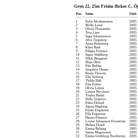
Gren 22, 25m Frisim flickor C, Ö
Plac.
Namn
Född
1
Sofia Abrahamsson
2005
2
Molly Lund
2005
3
Olivia Thonander
2005
4
Tyra Linn
2005
5
Saga Johannesson
2005
6
Alva Tingstorp
2005
7
Anna Holmberg
2005
8
Klara Rask
2005
9
Filippa Fritzson
2005
10
Signe Wahlberg
2005
11
Nikki Berggren
2005
12
Maja Öhrn
2005
13
Elin Bohlin
2005
14
Angelica Olesen
2005
15
Ronja Theorin
2005
16
Elly Sjöberg
2005
17
Thilda Häll
2005
18
Elin Eisner
2005
19
Olivia Leijon
2005
20
Linnea Hyvönen
2005
21
Tindra Hjelm
2005
22
Nelly Gripfors
2005
23
Elma Eklund
2005
24
Agnes Hagberg
2005
25
Emmi Engström
2005
26
Ella Engström
2005
27
Hanna Eliasson
2005
28
Louise Johansson Fernström
2005
29
Melina Eksell
2005
30
Emma Bolsing
2005
31
Sanna Magnusson
2005
32
Emma Göthberg Nordström
2005