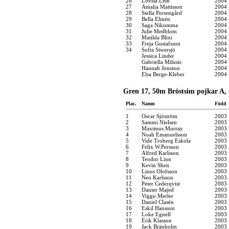
26
Lovisa Lein
2004
27
Amalia Mattisson
2004
28
Stella Persengård
2004
29
Bella Elmén
2004
30
Saga Nikumma
2004
31
Julie Medblom
2004
32
Matilda Blixt
2004
33
Freja Gustafsson
2004
34
Sofia Siwersjö
2004
Jessica Linder
2004
Gabriella Milusic
2004
Hannah Jonsson
2004
Elsa Berge-Kleber
2004
Gren 17, 50m Bröstsim pojkar A,
Plac.
Namn
Född
1
Oscar Sjöström
2003
2
Sammi Nielsen
2003
3
Maximus Murray
2003
4
Noah Emanuelsson
2003
5
Vide Troberg Eskola
2003
6
Felix W.Persson
2003
7
Alfred Karlsson
2003
8
Teodor Linn
2003
9
Kevin Shen
2003
10
Linus Olofsson
2003
11
Neo Karlsson
2003
12
Peter Cederqvist
2003
13
Danier Majed
2003
14
Viggo Merler
2003
15
Daniel Clasén
2003
16
Eskil Hansson
2003
17
Loke Egnell
2003
18
Erik Klasson
2003
19
Jack Bränholm
2003