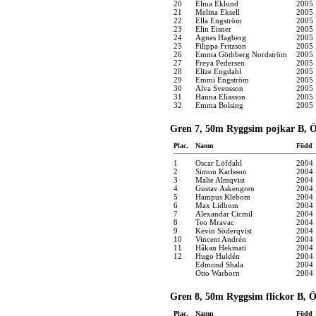
20
Elma Eklund
2005
21
Melina Eksell
2005
22
Ella Engström
2005
23
Elin Eisner
2005
24
Agnes Hagberg
2005
25
Filippa Fritzson
2005
26
Emma Göthberg Nordström
2005
27
Freya Pedersen
2005
28
Elize Engdahl
2005
29
Emmi Engström
2005
30
Alva Svensson
2005
31
Hanna Eliasson
2005
32
Emma Bolsing
2005
Gren 7, 50m Ryggsim pojkar B, Ö
Plac.
Namn
Född
1
Oscar Löfdahl
2004
2
Simon Karlsson
2004
3
Malte Almqvist
2004
4
Gustav Askengren
2004
5
Hampus Klebom
2004
6
Max Lidbom
2004
7
Alexandar Cicmil
2004
8
Teo Mravac
2004
9
Kevin Söderqvist
2004
10
Vincent Andrén
2004
11
Håkan Hekmati
2004
12
Hugo Huldén
2004
Edmond Shala
2004
Otto Warborn
2004
Gren 8, 50m Ryggsim flickor B, Ö
Plac.
Namn
Född