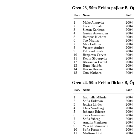
Gren 23, 50m Frisim pojkar B, Ö
Plac.
Namn
Född
1
Malte Almqvist
2004
2
Oscar Löfdahl
2004
3
Simon Karlsson
2004
4
Gustav Askengren
2004
5
Hampus Klebom
2004
6
Teo Mravac
2004
7
Max Lidbom
2004
8
Vincent Andrén
2004
9
Edmond Shala
2004
10
Benjamin Cervin
2004
11
Kevin Söderqvist
2004
12
Alexandar Cicmil
2004
13
Hugo Huldén
2004
14
Håkan Hekmati
2004
15
Otto Warborn
2004
Gren 24, 50m Frisim flickor B, Ö
Plac.
Namn
Född
1
Gabriella Milusic
2004
2
Sofia Eriksson
2004
3
Jessica Linder
2004
4
Clara Sandberg
2004
5
Johanna Edgren
2004
6
Tuva Gustavsson
2004
7
Sofia Viberg
2004
8
Amalia Mattisson
2004
9
Yrla Abrahmasson
2004
10
Sofie Persson
2004
11
Madison Lind
2004