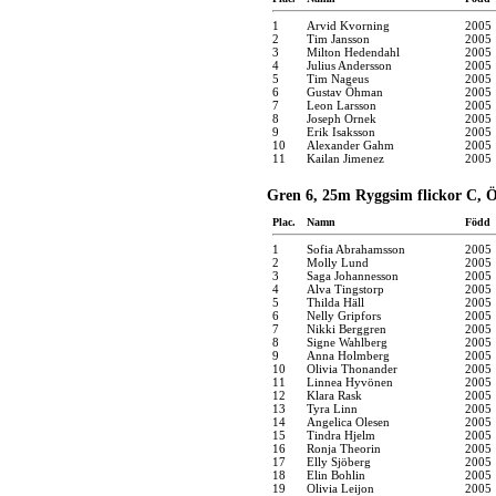
1
Arvid Kvorning
2005
2
Tim Jansson
2005
3
Milton Hedendahl
2005
4
Julius Andersson
2005
5
Tim Nageus
2005
6
Gustav Öhman
2005
7
Leon Larsson
2005
8
Joseph Ornek
2005
9
Erik Isaksson
2005
10
Alexander Gahm
2005
11
Kailan Jimenez
2005
Gren 6, 25m Ryggsim flickor C, Ö
Plac.
Namn
Född
1
Sofia Abrahamsson
2005
2
Molly Lund
2005
3
Saga Johannesson
2005
4
Alva Tingstorp
2005
5
Thilda Häll
2005
6
Nelly Gripfors
2005
7
Nikki Berggren
2005
8
Signe Wahlberg
2005
9
Anna Holmberg
2005
10
Olivia Thonander
2005
11
Linnea Hyvönen
2005
12
Klara Rask
2005
13
Tyra Linn
2005
14
Angelica Olesen
2005
15
Tindra Hjelm
2005
16
Ronja Theorin
2005
17
Elly Sjöberg
2005
18
Elin Bohlin
2005
19
Olivia Leijon
2005