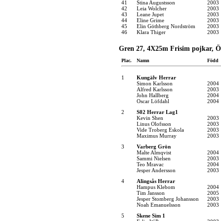
41
Stina Augustsson
2003
42
Leia Wolcher
2003
43
Leane Jupet
2003
44
Eline Grime
2003
45
Elin Göthberg Nordström
2003
46
Klara Thiger
2003
Gren 27, 4X25m Frisim pojkar, Ö
Plac.
Namn
Född
1
Kungälv Herrar
Simon Karlsson
2004
Alfred Karlsson
2003
John Hallberg
2004
Oscar Löfdahl
2004
2
S02 Herrar Lag1
Kevin Shen
2003
Linus Olofsson
2003
Vide Troberg Eskola
2003
Maximus Murray
2003
3
Varberg Grön
Malte Almqvist
2004
Sammi Nielsen
2003
Teo Mravac
2004
Jesper Andersson
2003
4
Alingsås Herrar
Hampus Klebom
2004
Tim Jansson
2005
Jesper Stomberg Johansson
2003
Noah Emanuelsson
2003
5
Skene Sim 1