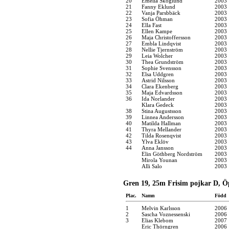
20
Emelia Skoglund
2003
21
Fanny Eklund
2003
22
Vanja Parsbbäck
2003
23
Sofia Öhman
2003
24
Ella Fast
2003
25
Ellen Kampe
2003
26
Maja Christoffersson
2003
27
Embla Lindqvist
2003
28
Nellie Tjernström
2003
29
Leia Wolcher
2003
30
Thea Grundström
2003
31
Sophie Svensson
2003
32
Elsa Uddgren
2003
33
Astrid Nilsson
2003
34
Clara Ekenberg
2003
35
Maja Edvardsson
2003
36
Ida Norlander
2003
Klara Gedeck
2003
38
Stina Augustsson
2003
39
Linnea Andersson
2003
40
Matilda Hallman
2003
41
Thyra Mellander
2003
42
Tilda Rosenqvist
2003
43
Ylva Eklöv
2003
44
Anna Jansson
2003
Elin Göthberg Nordström
2003
Mirola Younan
2003
Alli Salo
2003
Gren 19, 25m Frisim pojkar D, Ö
Plac.
Namn
Född
1
Melvin Karlsson
2006
2
Sascha Voznessenski
2006
3
Elias Klebom
2007
Eric Thörngren
2006