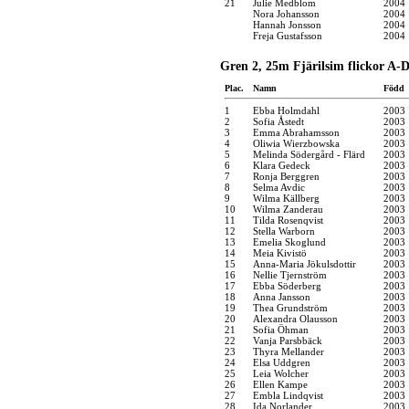
21
Julie Medblom
2004
Nora Johansson
2004
Hannah Jonsson
2004
Freja Gustafsson
2004
Gren 2, 25m Fjärilsim flickor A-D
Plac.
Namn
Född
1
Ebba Holmdahl
2003
2
Sofia Åstedt
2003
3
Emma Abrahamsson
2003
4
Oliwia Wierzbowska
2003
5
Melinda Södergård - Flärd
2003
6
Klara Gedeck
2003
7
Ronja Berggren
2003
8
Selma Avdic
2003
9
Wilma Källberg
2003
10
Wilma Zanderau
2003
11
Tilda Rosenqvist
2003
12
Stella Warborn
2003
13
Emelia Skoglund
2003
14
Meia Kivistö
2003
15
Anna-Maria Jökulsdottir
2003
16
Nellie Tjernström
2003
17
Ebba Söderberg
2003
18
Anna Jansson
2003
19
Thea Grundström
2003
20
Alexandra Olausson
2003
21
Sofia Öhman
2003
22
Vanja Parsbbäck
2003
23
Thyra Mellander
2003
24
Elsa Uddgren
2003
25
Leia Wolcher
2003
26
Ellen Kampe
2003
27
Embla Lindqvist
2003
28
Ida Norlander
2003