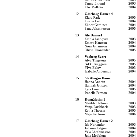
Fanny Eklund
2003
Elsa Melldén
2004
12
Göteborg Damer 4
Klara Rask
2005
Lovisa Lein
2004
Elinor Gardiner
2004
Saga Johannesson
2005
13
Ale Damer1
Embla Lindqvist
2003
Emmy Hansson
2004
Nora Johansson
2004
Olivia Thonander
2005
14
Varberg Svart
Alva Tingstorp
2005
Nikki Berggren
2005
Ylva Eklöv
2003
Izabelle Andersson
2004
15
SK Alingså Damer
Hanna Andrén
2004
Hannah Jonsson
2004
Tyra Linn
2005
Isabelle Persson
2004
16
Kungälvsim 1
Matilda Hallman
2003
Vanja Parsbbäck
2003
Ronja Theorin
2005
Maja Karlsson
2006
17
Göteborg Damer 2
Ida Norlander
2003
Johanna Edgren
2004
Yrla Abrahmasson
2004
Julie Medblom
2004