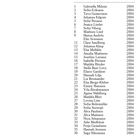
1
Gabriella Milusic
2004
2
Sofia Eriksson
2004
3
Tuva Gustavsson
2004
4
Johanna Edgren
2004
5
Sofie Persson
2004
6
Jessica Linder
2004
7
Sofia Viberg
2004
8
Madison Lind
2004
9
Hanna Andrén
2004
Elin Svensson
2004
11
Clara Sandberg
2004
12
Johanna Alsop
2004
13
Elsa Melldén
2004
14
Amalia Mattisson
2004
15
Josefine Larsson
2004
16
Isabelle Persson
2004
17
Matilda Hörder
2004
18
Stella Buer Levy
2004
19
Elinor Gardiner
2004
20
Hannah Lilja
2004
21
Lia Bromander
2004
22
Elsa Berge-Kleber
2004
23
Emmy Hansson
2004
24
Yrla Abrahmasson
2004
25
Agnes Wahlberg
2004
26
Matilda Blixt
2004
27
Lovisa Lein
2004
28
Sofia Rohrmüller
2004
29
Sofia Siwersjö
2004
30
Alva Paulsson
2004
31
Alva Mattsson
2004
32
Nora Johansson
2004
33
Julie Medblom
2004
34
Freja Gustafsson
2004
35
Hannah Jonsson
2004
36
Saga Nikumma
2004