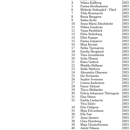
4
Wilma Källberg
2003
5
Emma Abrahamsson
2003
6
Melinda Södergård - Flärd
2003
7
Tilda Rosenqvist
2003
8
Ronja Berggren
2003
9
Selma Avdic
2003
10
Anna-Maria Jökulsdottir
2003
11
Wilma Zanderau
2003
12
Vanja Parsbbäck
2003
13
Ebba Söderberg
2003
14
Ellen Kampe
2003
15
Emma Zupancic
2003
16
Meia Kivistö
2003
17
Nellie Tjernström
2003
18
Emelia Skoglund
2003
19
Thea Grundström
2003
20
Sofia Öhman
2003
21
Klara Gedeck
2003
22
Matilda Hallman
2003
23
Stella Warborn
2003
24
Alexandra Olausson
2003
25
Ida Norlander
2003
26
Sophie Svensson
2003
27
Linnea Andersson
2003
28
Fanny Eklund
2003
29
Thyra Mellander
2003
30
Felicia Johansson Thörngren
2003
31
Elsa Olsson
2003
32
Embla Lindqvist
2003
Ylva Eklöv
2003
34
Elsa Uddgren
2003
35
Maja Edvardsson
2003
36
Ella Fast
2003
37
Anna Jansson
2003
38
Clara Ekenberg
2003
39
Maja Christoffersson
2003
40
Astrid Nilsson
2003