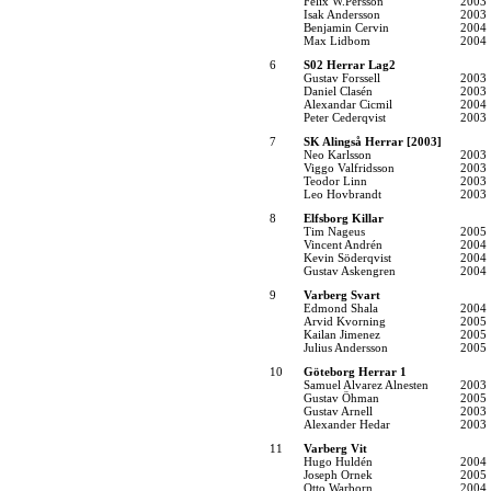
Felix W.Persson
2003
Isak Andersson
2003
Benjamin Cervin
2004
Max Lidbom
2004
6
S02 Herrar Lag2
Gustav Forssell
2003
Daniel Clasén
2003
Alexandar Cicmil
2004
Peter Cederqvist
2003
7
SK Alingså Herrar [2003]
Neo Karlsson
2003
Viggo Valfridsson
2003
Teodor Linn
2003
Leo Hovbrandt
2003
8
Elfsborg Killar
Tim Nageus
2005
Vincent Andrén
2004
Kevin Söderqvist
2004
Gustav Askengren
2004
9
Varberg Svart
Edmond Shala
2004
Arvid Kvorning
2005
Kailan Jimenez
2005
Julius Andersson
2005
10
Göteborg Herrar 1
Samuel Alvarez Alnesten
2003
Gustav Öhman
2005
Gustav Arnell
2003
Alexander Hedar
2003
11
Varberg Vit
Hugo Huldén
2004
Joseph Ornek
2005
Otto Warborn
2004