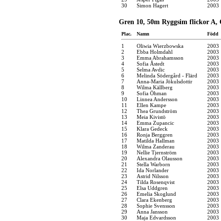
30
Simon Hagert
2003
Gren 10, 50m Ryggsim flickor A, 
Plac.
Namn
Född
1
Oliwia Wierzbowska
2003
2
Ebba Holmdahl
2003
3
Emma Abrahamsson
2003
4
Sofia Åstedt
2003
5
Selma Avdic
2003
6
Melinda Södergård - Flärd
2003
7
Anna-Maria Jökulsdottir
2003
8
Wilma Källberg
2003
9
Sofia Öhman
2003
10
Linnea Andersson
2003
11
Ellen Kampe
2003
12
Thea Grundström
2003
13
Meia Kivistö
2003
14
Emma Zupancic
2003
15
Klara Gedeck
2003
16
Ronja Berggren
2003
17
Matilda Hallman
2003
18
Wilma Zanderau
2003
19
Nellie Tjernström
2003
20
Alexandra Olausson
2003
21
Stella Warborn
2003
22
Ida Norlander
2003
23
Astrid Nilsson
2003
24
Tilda Rosenqvist
2003
25
Elsa Uddgren
2003
26
Emelia Skoglund
2003
27
Clara Ekenberg
2003
28
Sophie Svensson
2003
29
Anna Jansson
2003
30
Maja Edvardsson
2003