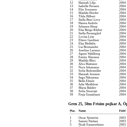
12
Hannah Lilja
2004
13
Isabelle Persson
2004
14
Elin Svensson
2004
15
Matilda Hörder
2004
16
Tilda Hilbert
2004
17
Stella Buer Levy
2004
18
Hanna Andrén
2004
19
Johanna Alsop
2004
20
Elsa Berge-Kleber
2004
21
Stella Persengård
2004
22
Lovisa Lein
2004
23
Elinor Gardiner
2004
24
Elsa Melldén
2004
25
Lia Bromander
2004
26
Josefine Larsson
2004
27
Agnes Wahlberg
2004
28
Emmy Hansson
2004
29
Matilda Blixt
2004
30
Alva Mattsson
2004
31
Nora Johansson
2004
32
Sofia Rohrmüller
2004
33
Hannah Jonsson
2004
34
Saga Nikumma
2004
35
Bella Elmén
2004
36
Julie Medblom
2004
37
Maria Balslev
2004
38
Sofia Siwersjö
2004
39
Freja Gustafsson
2004
Gren 25, 50m Frisim pojkar A, Ö
Plac.
Namn
Född
1
Oscar Sjöström
2003
2
Sammi Nielsen
2003
3
Noah Emanuelsson
2003