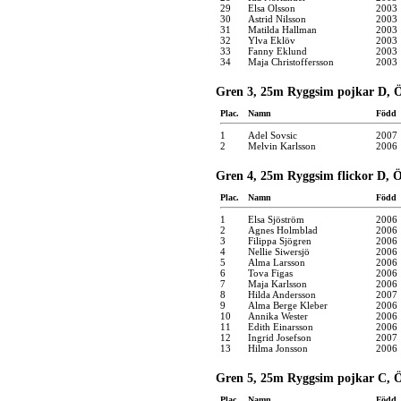
29
Elsa Olsson
2003
30
Astrid Nilsson
2003
31
Matilda Hallman
2003
32
Ylva Eklöv
2003
33
Fanny Eklund
2003
34
Maja Christoffersson
2003
Gren 3, 25m Ryggsim pojkar D, Ö
Plac.
Namn
Född
1
Adel Sovsic
2007
2
Melvin Karlsson
2006
Gren 4, 25m Ryggsim flickor D, Ö
Plac.
Namn
Född
1
Elsa Sjöström
2006
2
Agnes Holmblad
2006
3
Filippa Sjögren
2006
4
Nellie Siwersjö
2006
5
Alma Larsson
2006
6
Tova Figas
2006
7
Maja Karlsson
2006
8
Hilda Andersson
2007
9
Alma Berge Kleber
2006
10
Annika Wester
2006
11
Edith Einarsson
2006
12
Ingrid Josefson
2007
13
Hilma Jonsson
2006
Gren 5, 25m Ryggsim pojkar C, Ö
Plac.
Namn
Född