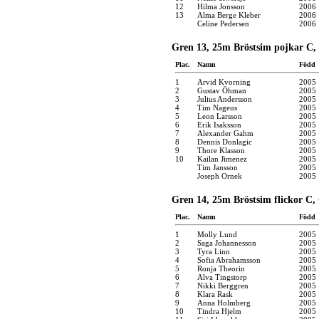
12
Hilma Jonsson
2006
13
Alma Berge Kleber
2006
Celine Pedersen
2006
Gren 13, 25m Bröstsim pojkar C,
Plac.
Namn
Född
1
Arvid Kvorning
2005
2
Gustav Öhman
2005
3
Julius Andersson
2005
4
Tim Nageus
2005
5
Leon Larsson
2005
6
Erik Isaksson
2005
7
Alexander Gahm
2005
8
Dennis Donlagic
2005
9
Thore Klasson
2005
10
Kailan Jimenez
2005
Tim Jansson
2005
Joseph Ornek
2005
Gren 14, 25m Bröstsim flickor C,
Plac.
Namn
Född
1
Molly Lund
2005
2
Saga Johannesson
2005
3
Tyra Linn
2005
4
Sofia Abrahamsson
2005
5
Ronja Theorin
2005
6
Alva Tingstorp
2005
7
Nikki Berggren
2005
8
Klara Rask
2005
9
Anna Holmberg
2005
10
Tindra Hjelm
2005