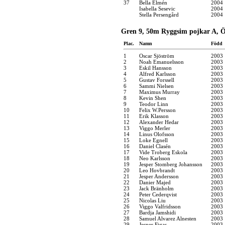
37
Bella Elmén
2004
Isabella Sesevic
2004
Stella Persengård
2004
Gren 9, 50m Ryggsim pojkar A, Ö
Plac.
Namn
Född
1
Oscar Sjöström
2003
2
Noah Emanuelsson
2003
3
Eskil Hansson
2003
4
Alfred Karlsson
2003
5
Gustav Forssell
2003
6
Sammi Nielsen
2003
7
Maximus Murray
2003
8
Kevin Shen
2003
9
Teodor Linn
2003
10
Felix W.Persson
2003
11
Erik Klasson
2003
12
Alexander Hedar
2003
13
Viggo Merler
2003
14
Linus Olofsson
2003
15
Loke Egnell
2003
16
Daniel Clasén
2003
17
Vide Troberg Eskola
2003
18
Neo Karlsson
2003
19
Jesper Stomberg Johansson
2003
20
Leo Hovbrandt
2003
21
Jesper Andersson
2003
22
Danier Majed
2003
23
Jack Bränholm
2003
24
Peter Cederqvist
2003
25
Nicolas Liu
2003
26
Viggo Valfridsson
2003
27
Bardja Jamshidi
2003
28
Samuel Alvarez Alnesten
2003
29
Jesper Figas
2003