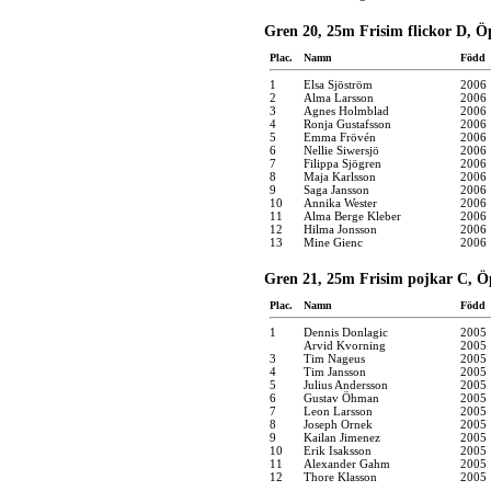
Gren 20, 25m Frisim flickor D, Ö
Plac.
Namn
Född
1
Elsa Sjöström
2006
2
Alma Larsson
2006
3
Agnes Holmblad
2006
4
Ronja Gustafsson
2006
5
Emma Frövén
2006
6
Nellie Siwersjö
2006
7
Filippa Sjögren
2006
8
Maja Karlsson
2006
9
Saga Jansson
2006
10
Annika Wester
2006
11
Alma Berge Kleber
2006
12
Hilma Jonsson
2006
13
Mine Gienc
2006
Gren 21, 25m Frisim pojkar C, Ö
Plac.
Namn
Född
1
Dennis Donlagic
2005
Arvid Kvorning
2005
3
Tim Nageus
2005
4
Tim Jansson
2005
5
Julius Andersson
2005
6
Gustav Öhman
2005
7
Leon Larsson
2005
8
Joseph Ornek
2005
9
Kailan Jimenez
2005
10
Erik Isaksson
2005
11
Alexander Gahm
2005
12
Thore Klasson
2005