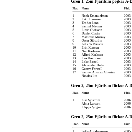
Gren 1, 25m Fjärilsim pojkar A-D
Plac.
Namn
Född
1
Noah Emanuelsson
2003
2
Eskil Hansson
2003
3
Teodor Linn
2003
4
Sammi Nielsen
2003
5
Linus Olofsson
2003
6
Daniel Clasén
2003
7
Maximus Murray
2003
8
Oscar Sjöström
2003
9
Felix W.Persson
2003
10
Erik Klasson
2003
11
Neo Karlsson
2003
12
Alfred Karlsson
2003
13
Leo Hovbrandt
2003
14
Loke Egnell
2003
15
Alexander Hedar
2003
16
Gustav Forssell
2003
17
Samuel Alvarez Alnesten
2003
Nicolas Liu
2003
Gren 2, 25m Fjärilsim flickor A-D
Plac.
Namn
Född
1
Elsa Sjöström
2006
Alma Larsson
2006
Filippa Sjögren
2006
Gren 2, 25m Fjärilsim flickor A-D
Plac.
Namn
Född
1
Sofia Abrahamsson
2005