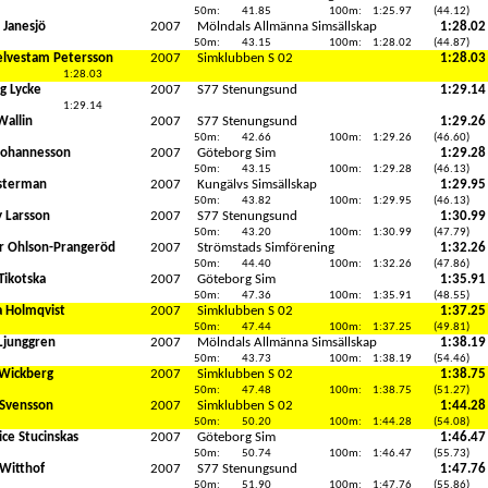
50m:
41.85
100m:
1:25.97
(44.12)
 Janesjö
2007
Mölndals Allmänna Simsällskap
1:28.02
50m:
43.15
100m:
1:28.02
(44.87)
Jelvestam Petersson
2007
Simklubben S 02
1:28.03
1:28.03
g Lycke
2007
S77 Stenungsund
1:29.14
1:29.14
Wallin
2007
S77 Stenungsund
1:29.26
50m:
42.66
100m:
1:29.26
(46.60)
Johannesson
2007
Göteborg Sim
1:29.28
50m:
43.15
100m:
1:29.28
(46.13)
sterman
2007
Kungälvs Simsällskap
1:29.95
50m:
43.82
100m:
1:29.95
(46.13)
y Larsson
2007
S77 Stenungsund
1:30.99
50m:
43.20
100m:
1:30.99
(47.79)
r Ohlson-Prangeröd
2007
Strömstads Simförening
1:32.26
50m:
44.40
100m:
1:32.26
(47.86)
Tikotska
2007
Göteborg Sim
1:35.91
50m:
47.36
100m:
1:35.91
(48.55)
 Holmqvist
2007
Simklubben S 02
1:37.25
50m:
47.44
100m:
1:37.25
(49.81)
Ljunggren
2007
Mölndals Allmänna Simsällskap
1:38.19
50m:
43.73
100m:
1:38.19
(54.46)
 Wickberg
2007
Simklubben S 02
1:38.75
50m:
47.48
100m:
1:38.75
(51.27)
Svensson
2007
Simklubben S 02
1:44.28
50m:
50.20
100m:
1:44.28
(54.08)
ice Stucinskas
2007
Göteborg Sim
1:46.47
50m:
50.74
100m:
1:46.47
(55.73)
 Witthof
2007
S77 Stenungsund
1:47.76
50m:
51.90
100m:
1:47.76
(55.86)