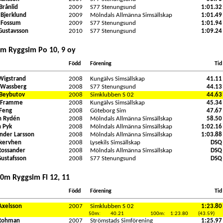
Brånlid
2009
S77 Stenungsund
1:01.32
 Bjerklund
2009
Mölndals Allmänna Simsällskap
1:01.49
 Fossum
2009
S77 Stenungsund
1:01.94
Gustavsson
2010
S77 Stenungsund
1:09.24
0m Ryggsim Po 10, 9 oy
Född
Förening
Tid
Wigstrand
2008
Kungälvs Simsällskap
41.11
 Wassberg
2008
S77 Stenungsund
44.13
Beybutov
2008
Simklubben S 02
44.63
s Framme
2008
Kungälvs Simsällskap
45.34
Feng
2008
Göteborg Sim
47.67
n Rydén
2008
Mölndals Allmänna Simsällskap
58.50
 Pyk
2008
Mölndals Allmänna Simsällskap
1:02.16
nder Larsson
2008
Mölndals Allmänna Simsällskap
1:03.88
Ekervhen
2008
Lysekils Simsällskap
DSQ
 Rossander
2008
Mölndals Allmänna Simsällskap
DSQ
Gustafsson
2008
S77 Stenungsund
DSQ
00m Ryggsim Fl 12, 11
Född
Förening
Tid
Axelsson
2007
Simklubben S 02
1:23.80
50m:
40.21
100m:
1:23.80
(43.59)
 Rohman
2007
Strömstads Simförening
1:25.97