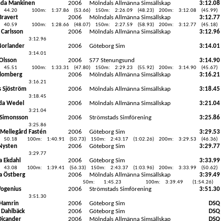
da Mankinen
2006
Mölndals Allmänna Simsällskap
3:12.08
44.20
100m:
1:37.86
(53.66)
150m:
2:26.09
(48.23)
200m:
3:12.08
(45.99)
Bravert
2006
Mölndals Allmänna Simsällskap
3:12.77
40.59
100m:
1:28.66
(48.07)
150m:
2:27.59
(58.93)
200m:
3:12.77
(45.18)
 Carlsson
2006
Mölndals Allmänna Simsällskap
3:12.96
3:12.96
Norlander
2006
Göteborg Sim
3:14.01
3:14.01
 Olsson
2006
S77 Stenungsund
3:14.90
45.51
100m:
1:33.31
(47.80)
150m:
2:29.23
(55.92)
200m:
3:14.90
(45.67)
Blomberg
2006
Mölndals Allmänna Simsällskap
3:16.21
3:16.21
 Sjöström
2006
Mölndals Allmänna Simsällskap
3:18.45
3:18.45
da Wedel
2006
Mölndals Allmänna Simsällskap
3:21.04
3:21.04
 Simonsson
2006
Strömstads Simförening
3:25.86
3:25.86
Mellegård Fastén
2006
Göteborg Sim
3:29.53
50.18
100m:
1:40.91
(50.73)
150m:
2:43.17
(1:02.26)
200m:
3:29.53
(46.36)
 Nysten
2006
Göteborg Sim
3:29.77
3:29.77
 Ekdahl
2006
Göteborg Sim
3:33.99
43.08
100m:
1:39.41
(56.33)
150m:
2:43.37
(1:03.96)
200m:
3:33.99
(50.62)
a Östberg
2006
Mölndals Allmänna Simsällskap
3:39.49
50m:
1:45.23
100m:
3:39.49
(1:54.26)
Wogenius
2006
Strömstads Simförening
3:51.30
3:51.30
 Hamrin
2006
Göteborg Sim
DSQ
 Dahlbäck
2006
Göteborg Sim
DSQ
 Dicander
2006
Mölndals Allmänna Simsällskap
DSQ