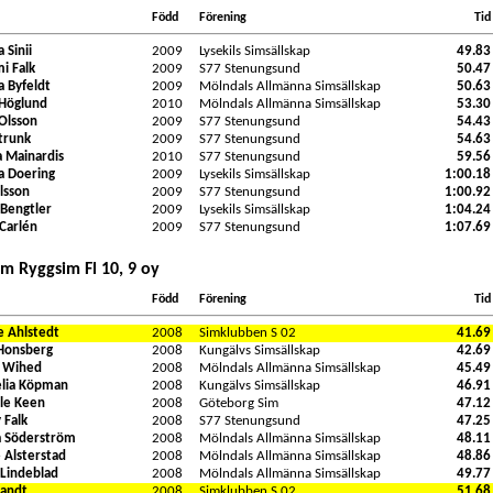
Född
Förening
Tid
 Sinii
2009
Lysekils Simsällskap
49.83
 Falk
2009
S77 Stenungsund
50.47
 Byfeldt
2009
Mölndals Allmänna Simsällskap
50.63
 Höglund
2010
Mölndals Allmänna Simsällskap
53.30
 Olsson
2009
S77 Stenungsund
54.43
trunk
2009
S77 Stenungsund
54.63
 Mainardis
2010
S77 Stenungsund
59.56
ca Doering
2009
Lysekils Simsällskap
1:00.18
Olsson
2009
S77 Stenungsund
1:00.92
Bengtler
2009
Lysekils Simsällskap
1:04.24
 Carlén
2009
S77 Stenungsund
1:07.69
m Ryggsim Fl 10, 9 oy
Född
Förening
Tid
e Ahlstedt
2008
Simklubben S 02
41.69
Honsberg
2008
Kungälvs Simsällskap
42.69
 Wihed
2008
Mölndals Allmänna Simsällskap
45.49
lia Köpman
2008
Kungälvs Simsällskap
46.91
lle Keen
2008
Göteborg Sim
47.12
 Falk
2008
S77 Stenungsund
47.25
a Söderström
2008
Mölndals Allmänna Simsällskap
48.11
 Alsterstad
2008
Mölndals Allmänna Simsällskap
48.86
 Lindeblad
2008
Mölndals Allmänna Simsällskap
49.77
randt
2008
Simklubben S 02
51.68