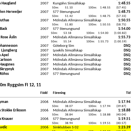
ia Haugland
2007
Kungälvs Simsällskap
1:48.55
50m:
51.10
100m:
1:48.55
(57.45)
ien Herweijer
2007
S77 Stenungsund
1:48.75
50m:
51.42
100m:
1:48.75
(57.33)
Muthas
2007
Mölndals Allmänna Simsällskap
1:50.55
50m:
51.80
100m:
1:50.55
(58.75)
 Back
2007
S77 Stenungsund
1:54.00
50m:
53.18
100m:
1:54.00
(1:00.82)
 Rose Åslin
2007
Mölndals Allmänna Simsällskap
1:55.73
50m:
55.14
100m:
1:55.73
(1:00.59)
Johannesson
2007
Göteborg Sim
DSQ
e Ljungberg
2007
Lysekils Simsällskap
DSQ
 Apel
2007
Mölndals Allmänna Simsällskap
DSQ
Carlsson
2007
Mölndals Allmänna Simsällskap
DSQ
 Haugsnes
2007
Mölndals Allmänna Simsällskap
DSQ
 Skrypnyk
2007
Mölndals Allmänna Simsällskap
DSQ
 Röhss
2007
S77 Stenungsund
DSQ
00m Ryggsim Fl 12, 11
Född
Förening
Tid
Ryman
2006
Mölndals Allmänna Simsällskap
1:17.94
50m:
38.07
100m:
1:17.94
(39.87)
a Stokke Eriksson
2006
Mölndals Allmänna Simsällskap
1:18.88
50m:
38.84
100m:
1:18.88
(40.04)
 Knauer
2006
S77 Stenungsund
1:19.51
50m:
38.94
100m:
1:19.51
(40.57)
Avdic
2006
Simklubben S 02
1:23.39