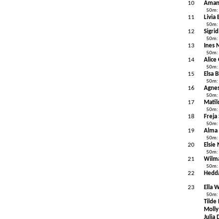
10
Aman
50m:
11
Livia 
50m:
12
Sigrid
50m:
13
Ines 
50m:
14
Alice
50m:
15
Elsa 
50m:
16
Agnes
50m:
17
Matil
50m:
18
Freja
50m:
19
Alma 
50m:
20
Elsie
50m:
21
Wilma
50m:
22
Hedd
23
Ella 
50m:
Tilde
Molly
Julia