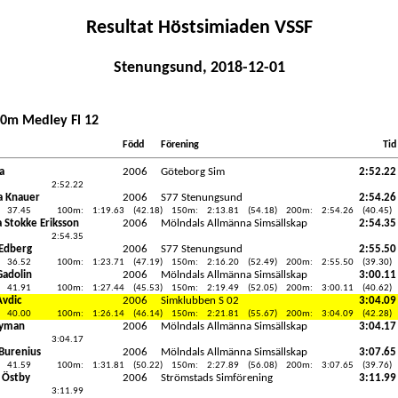
Resultat Höstsimiaden VSSF
Stenungsund, 2018-12-01
00m Medley Fl 12
Född
Förening
Tid
a
2006
Göteborg Sim
2:52.22
2:52.22
 Knauer
2006
S77 Stenungsund
2:54.26
37.45
100m:
1:19.63
(42.18)
150m:
2:13.81
(54.18)
200m:
2:54.26
(40.45)
a Stokke Eriksson
2006
Mölndals Allmänna Simsällskap
2:54.35
2:54.35
Edberg
2006
S77 Stenungsund
2:55.50
36.52
100m:
1:23.71
(47.19)
150m:
2:16.20
(52.49)
200m:
2:55.50
(39.30)
Gadolin
2006
Mölndals Allmänna Simsällskap
3:00.11
41.91
100m:
1:27.44
(45.53)
150m:
2:19.49
(52.05)
200m:
3:00.11
(40.62)
Avdic
2006
Simklubben S 02
3:04.09
40.00
100m:
1:26.14
(46.14)
150m:
2:21.81
(55.67)
200m:
3:04.09
(42.28)
Ryman
2006
Mölndals Allmänna Simsällskap
3:04.17
3:04.17
Burenius
2006
Mölndals Allmänna Simsällskap
3:07.65
41.59
100m:
1:31.81
(50.22)
150m:
2:27.89
(56.08)
200m:
3:07.65
(39.76)
 Östby
2006
Strömstads Simförening
3:11.99
3:11.99