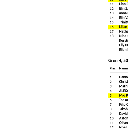
11
Linn 
12
Elin Z
13
anna 
14
Elin V
15
Trinit
16
Lilia
17
Natha
18
Nina-
Kerst
Lily 
Ellen
Gren 4, 5
Plac.
Namn
1
Hanne
2
Chris
3
Mathi
4
ALEX
5
Mio P
6
Tor A
7
Filip
8
Jakob
9
David
10
Aston
11
Olive
12
Noel 