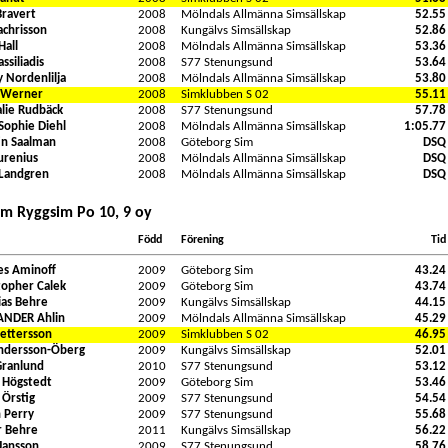
Bravert
2008
Mölndals Allmänna Simsällskap
52.55
achrisson
2008
Kungälvs Simsällskap
52.86
Hall
2008
Mölndals Allmänna Simsällskap
53.36
assiliadis
2008
S77 Stenungsund
53.64
y Nordenlilja
2008
Mölndals Allmänna Simsällskap
53.80
n Werner
2008
Simklubben S 02
55.11
lie Rudbäck
2008
S77 Stenungsund
57.78
Sophie Diehl
2008
Mölndals Allmänna Simsällskap
1:05.77
in Saalman
2008
Göteborg Sim
DSQ
Burenius
2008
Mölndals Allmänna Simsällskap
DSQ
 Landgren
2008
Mölndals Allmänna Simsällskap
DSQ
0m Ryggsim Po 10, 9 oy
Född
Förening
Tid
s Aminoff
2009
Göteborg Sim
43.24
topher Calek
2009
Göteborg Sim
43.74
as Behre
2009
Kungälvs Simsällskap
44.15
ANDER Ahlin
2009
Mölndals Allmänna Simsällskap
45.29
ettersson
2009
Simklubben S 02
46.95
ndersson-Öberg
2009
Kungälvs Simsällskap
52.01
 Granlund
2010
S77 Stenungsund
53.12
 Högstedt
2009
Göteborg Sim
53.46
 Örstig
2009
S77 Stenungsund
54.54
 Perry
2009
S77 Stenungsund
55.68
r Behre
2011
Kungälvs Simsällskap
56.22
Jansson
2009
S77 Stenungsund
58.76