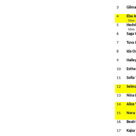
3
Gilma
4
Elsa 
50m:
5
Hedvi
50m:
6
Saga 
7
Tuva 
8
Ida O
9
Haile
10
Esthe
11
Sofia 
12
Selma
13
Nina 
14
Alice
15
Nora 
16
Beatr
17
Kajsa