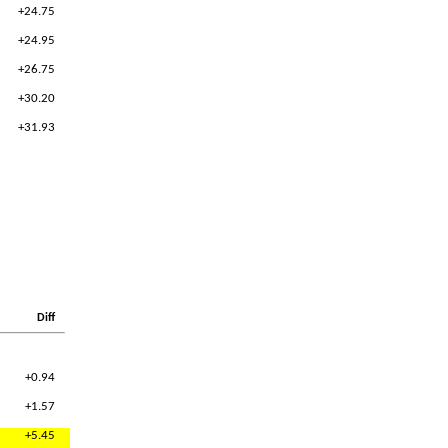
+24.75
+24.95
+26.75
+30.20
+31.93
Diff
+0.94
+1.57
+5.45