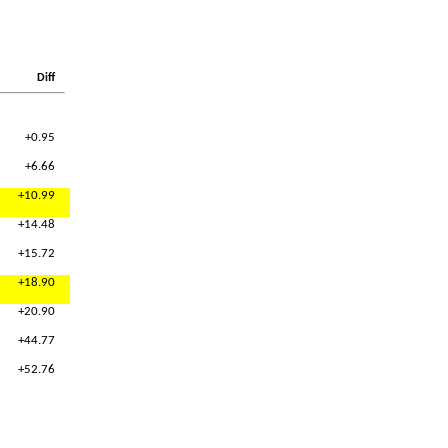
Diff
+0.95
+6.66
+10.99
+14.48
+15.72
+18.90
+20.90
+44.77
+52.76