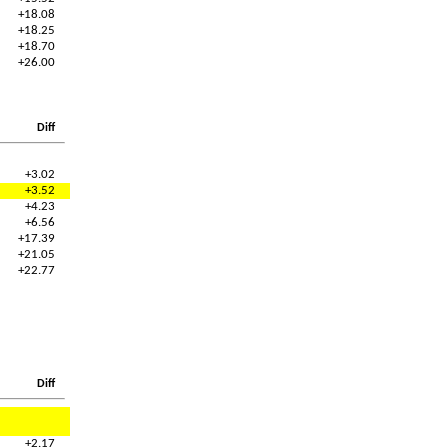
+18.08
+18.25
+18.70
+26.00
Diff
+3.02
+3.52
+4.23
+6.56
+17.39
+21.05
+22.77
Diff
+2.17