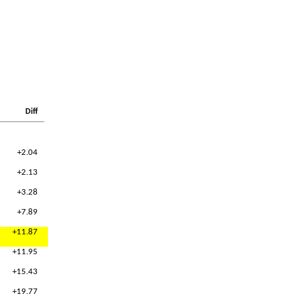
Diff
+2.04
+2.13
+3.28
+7.89
+11.87
+11.95
+15.43
+19.77