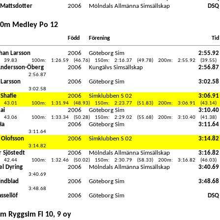
n Mattsdotter
2006
Mölndals Allmänna Simsällskap
DSQ
00m Medley Po 12
Född
Förening
Tid
han Larsson
2006
Göteborg Sim
2:55.92
39.83
100m:
1:26.59
(46.76)
150m:
2:16.37
(49.78)
200m:
2:55.92
(39.55)
Andersson-Öberg
2006
Kungälvs Simsällskap
2:56.87
2:56.87
 Larsson
2006
Göteborg Sim
3:02.58
3:02.58
 Shafie
2006
Simklubben S 02
3:06.91
43.01
100m:
1:31.94
(48.93)
150m:
2:23.77
(51.83)
200m:
3:06.91
(43.14)
Lai
2006
Göteborg Sim
3:10.40
43.06
100m:
1:33.34
(50.28)
150m:
2:29.02
(55.68)
200m:
3:10.40
(41.38)
Ha
2006
Göteborg Sim
3:11.64
3:11.64
 Olofsson
2006
Simklubben S 02
3:14.82
3:14.82
r Sjöstedt
2006
Mölndals Allmänna Simsällskap
3:16.82
42.44
100m:
1:32.46
(50.02)
150m:
2:30.79
(58.33)
200m:
3:16.82
(46.03)
el Dyring
2006
Mölndals Allmänna Simsällskap
3:40.69
3:40.69
Lindblad
2006
Göteborg Sim
3:48.68
3:48.68
ssellöf
2006
Göteborg Sim
DSQ
m Ryggsim Fl 10, 9 oy