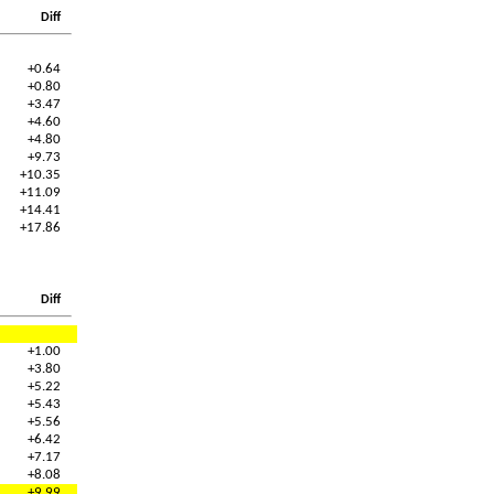
Diff
+0.64
+0.80
+3.47
+4.60
+4.80
+9.73
+10.35
+11.09
+14.41
+17.86
Diff
+1.00
+3.80
+5.22
+5.43
+5.56
+6.42
+7.17
+8.08
+9.99