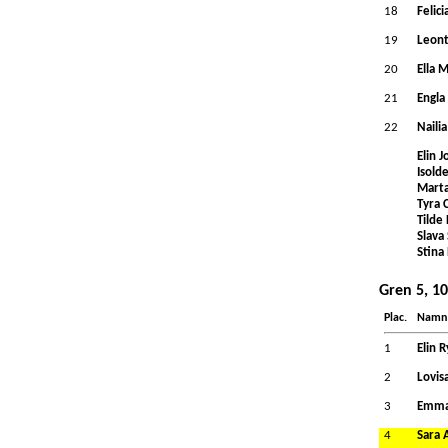
18
Felic
19
Leont
20
Ella 
21
Engla
22
Nailia
Elin 
Isold
Marta
Tyra 
Tilde
Slava
Stina
Gren 5, 1
Plac.
Namn
1
Elin 
2
Lovis
3
Emma
4
Sara 