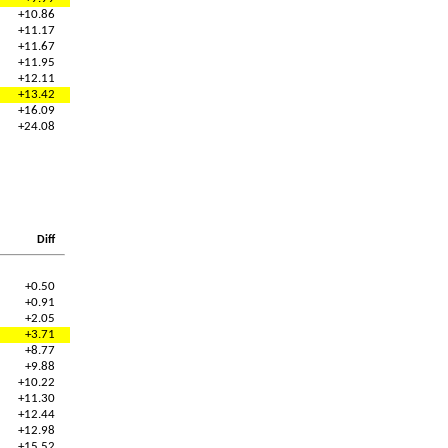
+10.86
+11.17
+11.67
+11.95
+12.11
+13.42
+16.09
+24.08
Diff
+0.50
+0.91
+2.05
+3.71
+8.77
+9.88
+10.22
+11.30
+12.44
+12.98
+15.52