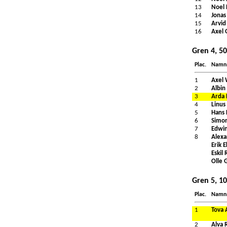
13
Noel 
14
Jonas
15
Arvid
16
Axel 
Gren 4, 5
Plac.
Namn
1
Axel 
2
Albin
3
Arda 
4
Linu
5
Hans 
6
Simo
7
Edwin
8
Alexa
Erik 
Eskil
Olle 
Gren 5, 1
Plac.
Namn
1
Tova 
2
Alva