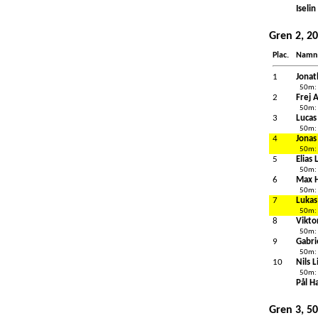
Iseli
Gren 2, 2
Plac.
Namn
1
Jonat
50m:
2
Frej 
50m:
3
Lucas
50m:
4
Jonas
50m:
5
Elias 
50m:
6
Max 
50m:
7
Lukas
50m:
8
Vikto
50m:
9
Gabri
50m:
10
Nils 
50m:
Pål Ha
Gren 3, 50