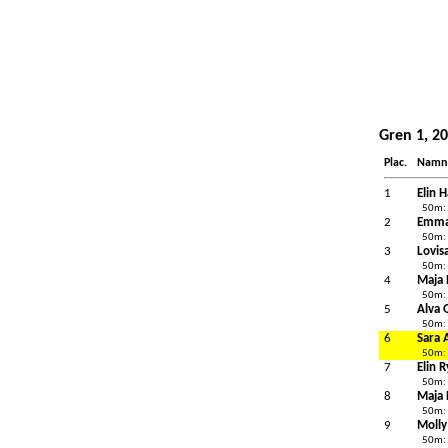
Gren 1, 2
Plac.
Namn
1
Elin H
50m:
2
Emma
50m:
3
Lovis
50m:
4
Maja 
50m:
5
Alva 
50m:
6
Sara 
50m:
7
Elin 
50m:
8
Maja 
50m:
9
Molly
50m: