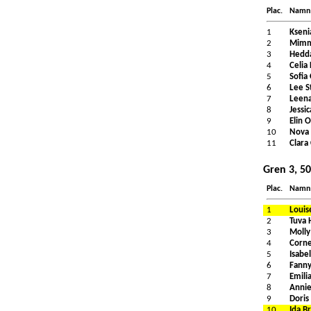
Plac.
Namn
1
Ksenia
2
Mimmi
3
Hedda
4
Celia
5
Sofia
6
Lee S
7
Leena
8
Jessi
9
Elin 
10
Nova 
11
Clara
Gren 3, 50
Plac.
Namn
1
Louis
2
Tuva 
3
Molly
4
Corne
5
Isabe
6
Fanny
7
Emili
8
Annie
9
Doris
10
Ida B