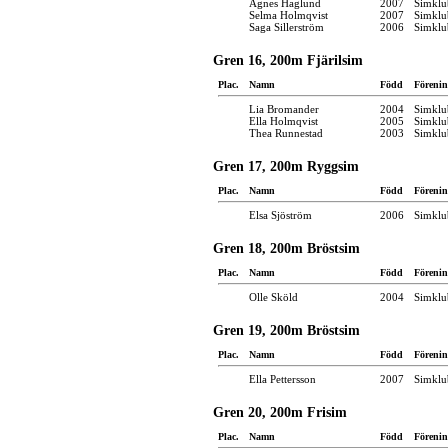
Agnes Haglund
2007
Simklu
Selma Holmqvist
2007
Simklu
Saga Sillerström
2006
Simklu
Gren 16, 200m Fjärilsim
Plac.
Namn
Född
Förenin
Lia Bromander
2004
Simklu
Ella Holmqvist
2005
Simklu
Thea Runnestad
2003
Simklu
Gren 17, 200m Ryggsim
Plac.
Namn
Född
Förenin
Elsa Sjöström
2006
Simklu
Gren 18, 200m Bröstsim
Plac.
Namn
Född
Förenin
Olle Sköld
2004
Simklu
Gren 19, 200m Bröstsim
Plac.
Namn
Född
Förenin
Ella Pettersson
2007
Simklu
Gren 20, 200m Frisim
Plac.
Namn
Född
Förenin