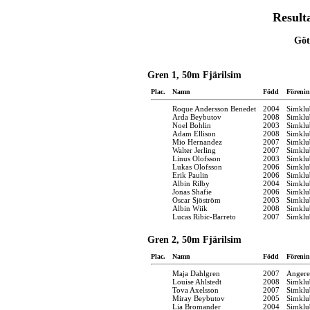
Result
Göt
Gren 1, 50m Fjärilsim
Plac.
Namn
Född
Förenin
Roque Andersson Benedet
2004
Simklu
Arda Beybutov
2008
Simklu
Noel Bohlin
2003
Simklu
Adam Ellison
2008
Simklu
Mio Hernandez
2007
Simklu
Walter Jerling
2007
Simklu
Linus Olofsson
2003
Simklu
Lukas Olofsson
2006
Simklu
Erik Paulin
2006
Simklu
Albin Rilby
2004
Simklu
Jonas Shafie
2006
Simklu
Oscar Sjöström
2003
Simklu
Albin Wiik
2008
Simklu
Lucas Ribic-Barreto
2007
Simklu
Gren 2, 50m Fjärilsim
Plac.
Namn
Född
Förenin
Maja Dahlgren
2007
Angere
Louise Ahlstedt
2008
Simklu
Tova Axelsson
2007
Simklu
Miray Beybutov
2005
Simklu
Lia Bromander
2004
Simklu