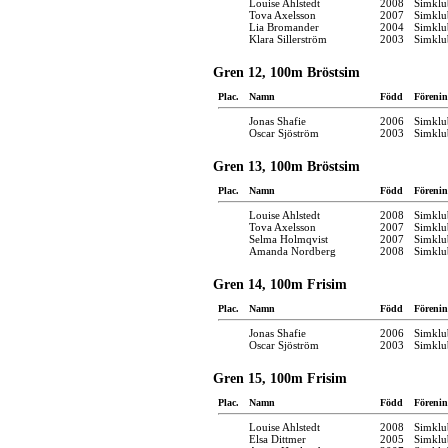
Louise Ahlstedt
2008
Simklu
Tova Axelsson
2007
Simklu
Lia Bromander
2004
Simklu
Klara Sillerström
2003
Simklu
Gren 12, 100m Bröstsim
Plac.
Namn
Född
Förenin
Jonas Shafie
2006
Simklu
Oscar Sjöström
2003
Simklu
Gren 13, 100m Bröstsim
Plac.
Namn
Född
Förenin
Louise Ahlstedt
2008
Simklu
Tova Axelsson
2007
Simklu
Selma Holmqvist
2007
Simklu
Amanda Nordberg
2008
Simklu
Gren 14, 100m Frisim
Plac.
Namn
Född
Förenin
Jonas Shafie
2006
Simklu
Oscar Sjöström
2003
Simklu
Gren 15, 100m Frisim
Plac.
Namn
Född
Förenin
Louise Ahlstedt
2008
Simklu
Elsa Dittmer
2005
Simklu