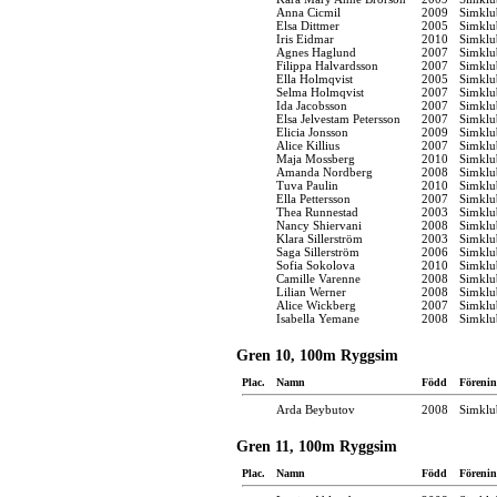
Anna Cicmil
2009
Simklu
Elsa Dittmer
2005
Simklu
Iris Eidmar
2010
Simklu
Agnes Haglund
2007
Simklu
Filippa Halvardsson
2007
Simklu
Ella Holmqvist
2005
Simklu
Selma Holmqvist
2007
Simklu
Ida Jacobsson
2007
Simklu
Elsa Jelvestam Petersson
2007
Simklu
Elicia Jonsson
2009
Simklu
Alice Killius
2007
Simklu
Maja Mossberg
2010
Simklu
Amanda Nordberg
2008
Simklu
Tuva Paulin
2010
Simklu
Ella Pettersson
2007
Simklu
Thea Runnestad
2003
Simklu
Nancy Shiervani
2008
Simklu
Klara Sillerström
2003
Simklu
Saga Sillerström
2006
Simklu
Sofia Sokolova
2010
Simklu
Camille Varenne
2008
Simklu
Lilian Werner
2008
Simklu
Alice Wickberg
2007
Simklu
Isabella Yemane
2008
Simklu
Gren 10, 100m Ryggsim
Plac.
Namn
Född
Förenin
Arda Beybutov
2008
Simklu
Gren 11, 100m Ryggsim
Plac.
Namn
Född
Förenin