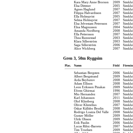
Kara Mary Anne Brorson
2009
Simklu
Elsa Dittmer
2005
Simklu
Agnes Haglund
2007
Simklu
Filippa Halvardsson
2007
Simklu
Ella Holmqvist
2005
Simklu
Selma Holmqvist
2007
Simklu
Elsa Jelvestam Petersson
2007
Simklu
Elna Magnusson
2004
Simklu
Amanda Nordberg
2008
Simklu
Ella Pettersson
2007
Simklu
Thea Runnestad
2003
Simklu
Klara Sillerström
2003
Simklu
Saga Sillerström
2006
Simklu
Alice Wickberg
2007
Simklu
Gren 3, 50m Ryggsim
Plac.
Namn
Född
Förenin
Sebastian Bergsten
2006
Simklu
Albert Bergstrand
2009
Simklu
Arda Beybutov
2008
Simklu
Adam Ellison
2008
Simklu
Leon Eriksson Pinakas
2009
Simklu
Efrem Ghirmai
1996
Simklu
Mio Hernandez
2007
Simklu
Karl Johansson
2011
Simklu
Olof Klintberg
2008
Simklu
Oliver Klintelius
2007
Simklu
Oskar Källsbo Brodin
2008
Simklu
Rodrigo Loaiza Del Valle
2008
Simklu
Gustav Möller
2009
Simklu
Ulrik Olsson
2009
Simklu
Erik Paulin
2006
Simklu
Lucas Ribic-Barreto
2007
Simklu
Tim Troelsen
2009
Simklu