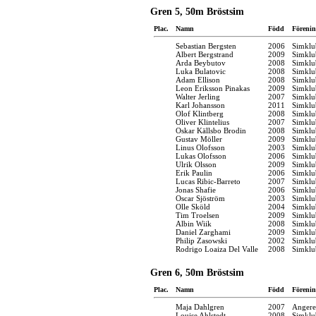
Gren 5, 50m Bröstsim
Plac.
Namn
Född
Förenin
Sebastian Bergsten
2006
Simklu
Albert Bergstrand
2009
Simklu
Arda Beybutov
2008
Simklu
Luka Bulatovic
2008
Simklu
Adam Ellison
2008
Simklu
Leon Eriksson Pinakas
2009
Simklu
Walter Jerling
2007
Simklu
Karl Johansson
2011
Simklu
Olof Klintberg
2008
Simklu
Oliver Klintelius
2007
Simklu
Oskar Källsbo Brodin
2008
Simklu
Gustav Möller
2009
Simklu
Linus Olofsson
2003
Simklu
Lukas Olofsson
2006
Simklu
Ulrik Olsson
2009
Simklu
Erik Paulin
2006
Simklu
Lucas Ribic-Barreto
2007
Simklu
Jonas Shafie
2006
Simklu
Oscar Sjöström
2003
Simklu
Olle Sköld
2004
Simklu
Tim Troelsen
2009
Simklu
Albin Wiik
2008
Simklu
Daniel Zarghami
2009
Simklu
Philip Zasowski
2002
Simklu
Rodrigo Loaiza Del Valle
2008
Simklu
Gren 6, 50m Bröstsim
Plac.
Namn
Född
Förenin
Maja Dahlgren
2007
Angere
Louise Ahlstedt
2008
Simklu