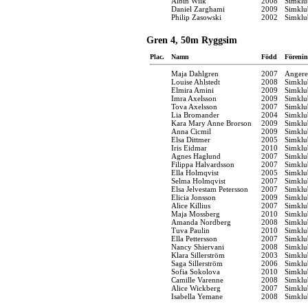
Albin Wiik
2008
Simklu
Daniel Zarghami
2009
Simklu
Philip Zasowski
2002
Simklu
Gren 4, 50m Ryggsim
Plac.
Namn
Född
Förenin
Maja Dahlgren
2007
Angere
Louise Ahlstedt
2008
Simklu
Elmira Amini
2009
Simklu
Imra Axelsson
2009
Simklu
Tova Axelsson
2007
Simklu
Lia Bromander
2004
Simklu
Kara Mary Anne Brorson
2009
Simklu
Anna Cicmil
2009
Simklu
Elsa Dittmer
2005
Simklu
Iris Eidmar
2010
Simklu
Agnes Haglund
2007
Simklu
Filippa Halvardsson
2007
Simklu
Ella Holmqvist
2005
Simklu
Selma Holmqvist
2007
Simklu
Elsa Jelvestam Petersson
2007
Simklu
Elicia Jonsson
2009
Simklu
Alice Killius
2007
Simklu
Maja Mossberg
2010
Simklu
Amanda Nordberg
2008
Simklu
Tuva Paulin
2010
Simklu
Ella Pettersson
2007
Simklu
Nancy Shiervani
2008
Simklu
Klara Sillerström
2003
Simklu
Saga Sillerström
2006
Simklu
Sofia Sokolova
2010
Simklu
Camille Varenne
2008
Simklu
Alice Wickberg
2007
Simklu
Isabella Yemane
2008
Simklu