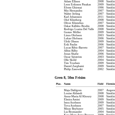
Adam Ellison
2008
Simklu
Leon Eriksson Pinakas
2009
Simklu
Efrem Ghirmai
1996
Simklu
Mio Hernandez
2007
Simklu
Walter Jerling
2007
Simklu
Karl Johansson
2011
Simklu
Olof Klintberg
2008
Simklu
Oliver Klintelius
2007
Simklu
Oskar Källsbo Brodin
2008
Simklu
Rodrigo Loaiza Del Valle
2008
Simklu
Gustav Möller
2009
Simklu
Linus Olofsson
2003
Simklu
Lukas Olofsson
2006
Simklu
Ulrik Olsson
2009
Simklu
Erik Paulin
2006
Simklu
Lucas Ribic-Barreto
2007
Simklu
Albin Rilby
2004
Simklu
Jonas Shafie
2006
Simklu
Oscar Sjöström
2003
Simklu
Olle Sköld
2004
Simklu
Tim Troelsen
2009
Simklu
Daniel Zarghami
2009
Simklu
Philip Zasowski
2002
Simklu
Gren 8, 50m Frisim
Plac.
Namn
Född
Förenin
Maja Dahlgren
2007
Angere
Louise Ahlstedt
2008
Simklu
Anna-Maria Al Khoury
2008
Simklu
Elmira Amini
2009
Simklu
Imra Axelsson
2009
Simklu
Tova Axelsson
2007
Simklu
Miray Beybutov
2005
Simklu
Lia Bromander
2004
Simklu
Kara Mary Anne Brorson
2009
Simklu