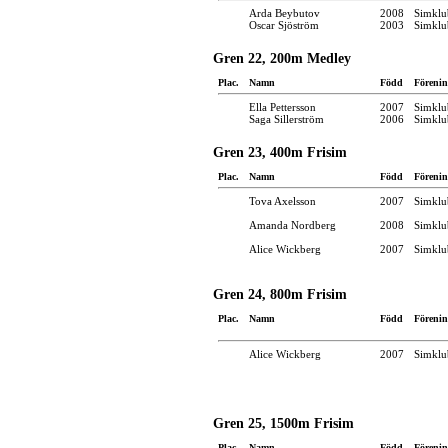
Arda Beybutov
2008
Simklu
Oscar Sjöström
2003
Simklu
Gren 22, 200m Medley
Plac.
Namn
Född
Förenin
Ella Pettersson
2007
Simklu
Saga Sillerström
2006
Simklu
Gren 23, 400m Frisim
Plac.
Namn
Född
Förenin
Tova Axelsson
2007
Simklu
Amanda Nordberg
2008
Simklu
Alice Wickberg
2007
Simklu
Gren 24, 800m Frisim
Plac.
Namn
Född
Förenin
Alice Wickberg
2007
Simklu
Gren 25, 1500m Frisim
Plac.
Namn
Född
Förenin