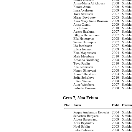
Anna-Maria Al Khoury
2008
Simklu
Elmira Amini
2009
Simklu
Imra Axelsson
2009
Simklu
Tova Axelsson
2007
Simklu
Miray Beybutov
2005
Simklu
Kara Mary Anne Brorson
2009
Simklu
Anna Cicmil
2009
Simklu
Iris Eidmar
2010
Simklu
Agnes Haglund
2007
Simklu
Filippa Halvardsson
2007
Simklu
Ella Holmqvist
2005
Simklu
Selma Holmqvist
2007
Simklu
Ida Jacobsson
2007
Simklu
Elicia Jonsson
2009
Simklu
Elna Magnusson
2004
Simklu
Maja Mossberg
2010
Simklu
Amanda Nordberg
2008
Simklu
Tuva Paulin
2010
Simklu
Ella Pettersson
2007
Simklu
Nancy Shiervani
2008
Simklu
Klara Sillerström
2003
Simklu
Sofia Sokolova
2010
Simklu
Lilian Werner
2008
Simklu
Alice Wickberg
2007
Simklu
Isabella Yemane
2008
Simklu
Gren 7, 50m Frisim
Plac.
Namn
Född
Förenin
Roque Andersson Benedet
2004
Simklu
Sebastian Bergsten
2006
Simklu
Albert Bergstrand
2009
Simklu
Arda Beybutov
2008
Simklu
Noel Bohlin
2003
Simklu
Luka Bulatovic
2008
Simklu