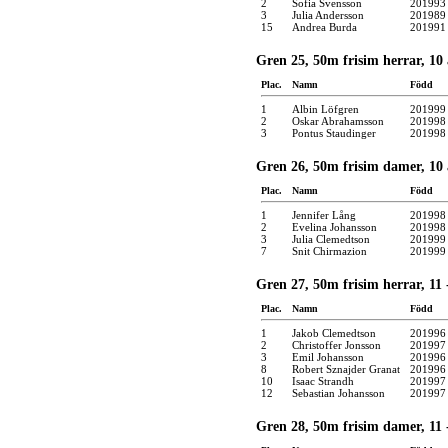
2
Sofia Svensson
201993
3
Julia Andersson
201989
15
Andrea Burda
201991
Gren 25, 50m frisim herrar, 10 
Plac.
Namn
Född
1
Albin Löfgren
201999
2
Oskar Abrahamsson
201998
3
Pontus Staudinger
201998
Gren 26, 50m frisim damer, 10 
Plac.
Namn
Född
1
Jennifer Lång
201998
2
Evelina Johansson
201998
3
Julia Clemedtson
201999
7
Snit Chirmazion
201999
Gren 27, 50m frisim herrar, 11 -
Plac.
Namn
Född
1
Jakob Clemedtson
201996
2
Christoffer Jonsson
201997
3
Emil Johansson
201996
8
Robert Sznajder Granat
201996
10
Isaac Strandh
201997
12
Sebastian Johansson
201997
Gren 28, 50m frisim damer, 11 -