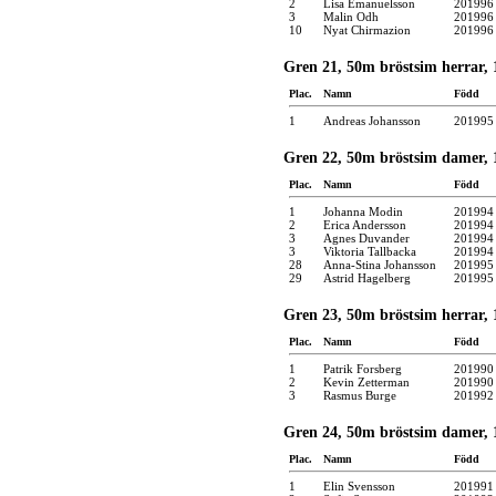
2
Lisa Emanuelsson
201996
3
Malin Odh
201996
10
Nyat Chirmazion
201996
Gren 21, 50m bröstsim herrar, 1
Plac.
Namn
Född
1
Andreas Johansson
201995
Gren 22, 50m bröstsim damer, 1
Plac.
Namn
Född
1
Johanna Modin
201994
2
Erica Andersson
201994
3
Agnes Duvander
201994
3
Viktoria Tallbacka
201994
28
Anna-Stina Johansson
201995
29
Astrid Hagelberg
201995
Gren 23, 50m bröstsim herrar, 1
Plac.
Namn
Född
1
Patrik Forsberg
201990
2
Kevin Zetterman
201990
3
Rasmus Burge
201992
Gren 24, 50m bröstsim damer, 1
Plac.
Namn
Född
1
Elin Svensson
201991