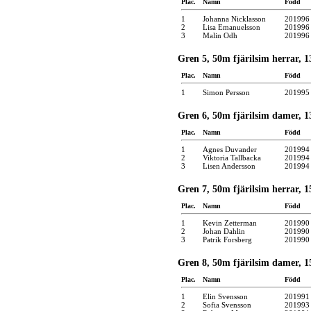
Plac.
Namn
Född
1
Johanna Nicklasson
201996
2
Lisa Emanuelsson
201996
3
Malin Odh
201996
Gren 5, 50m fjärilsim herrar, 13
Plac.
Namn
Född
1
Simon Persson
201995
Gren 6, 50m fjärilsim damer, 13
Plac.
Namn
Född
1
Agnes Duvander
201994
2
Viktoria Tallbacka
201994
3
Lisen Andersson
201994
Gren 7, 50m fjärilsim herrar, 1
Plac.
Namn
Född
1
Kevin Zetterman
201990
2
Johan Dahlin
201990
3
Patrik Forsberg
201990
Gren 8, 50m fjärilsim damer, 15
Plac.
Namn
Född
1
Elin Svensson
201991
2
Sofia Svensson
201993