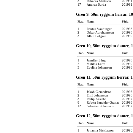
3
Rebecca Mattsson
201991
17
Andrea Burda
201991
Gren 9, 50m ryggsim herrar, 10
Plac.
Namn
Född
1
Pontus Staudinger
201998
2
Oskar Abrahamsson
201998
3
Albin Löfgren
201999
Gren 10, 50m ryggsim damer, 10
Plac.
Namn
Född
1
Jennifer Lång
201998
2
Matilda Larm
201999
3
Evelina Johansson
201998
Gren 11, 50m ryggsim herrar, 11
Plac.
Namn
Född
1
Jakob Clemedtson
201996
2
Emil Johansson
201996
3
Philip Kastebo
201997
8
Robert Sznajder Granat
201996
12
Sebastian Johansson
201997
Gren 12, 50m ryggsim damer, 11
Plac.
Namn
Född
1
Johanna Nicklasson
201996