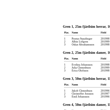
Gren 1, 25m fjärilsim herrar, 1
Plac.
Namn
Född
1
Pontus Staudinger
201998
2
Albin Löfgren
201999
3
Oskar Abrahamsson
201998
Gren 2, 25m fjärilsim damer, 1
Plac.
Namn
Född
1
Evelina Johansson
201998
2
Julia Clemedtson
201999
3
Erica Olofsson
201998
Gren 3, 50m fjärilsim herrar, 11
Plac.
Namn
Född
1
Jakob Clemedtson
201996
2
Christoffer Jonsson
201997
3
Emil Johansson
201996
Gren 4, 50m fjärilsim damer, 11