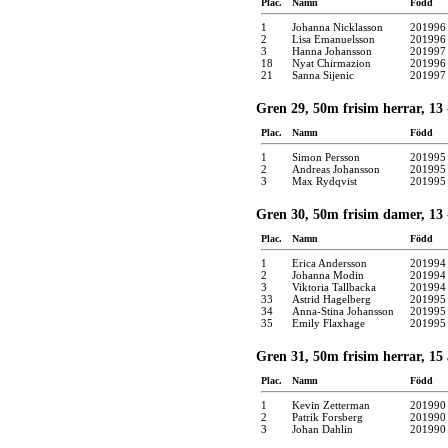
Plac.
Namn
Född
1
Johanna Nicklasson
201996
2
Lisa Emanuelsson
201996
3
Hanna Johansson
201997
18
Nyat Chirmazion
201996
21
Sanna Sijenic
201997
Gren 29, 50m frisim herrar, 13 -
Plac.
Namn
Född
1
Simon Persson
201995
2
Andreas Johansson
201995
3
Max Rydqvist
201995
Gren 30, 50m frisim damer, 13 -
Plac.
Namn
Född
1
Erica Andersson
201994
2
Johanna Modin
201994
3
Viktoria Tallbacka
201994
33
Astrid Hagelberg
201995
34
Anna-Stina Johansson
201995
35
Emily Flaxhage
201995
Gren 31, 50m frisim herrar, 15 
Plac.
Namn
Född
1
Kevin Zetterman
201990
2
Patrik Forsberg
201990
3
Johan Dahlin
201990