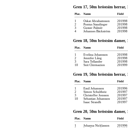
Gren 17, 50m bröstsim herrar, 
Plac.
Namn
Född
1
Oskar Abrahamsson
201998
2
Pontus Staudinger
201998
3
Gustav Palmér
201998
4
Johannes Bäckström
201998
Gren 18, 50m bröstsim damer, 1
Plac.
Namn
Född
1
Evelina Johansson
201998
2
Jennifer Lång
201998
3
Sara Tellander
201998
10
Snit Chirmazion
201999
Gren 19, 50m bröstsim herrar, 1
Plac.
Namn
Född
1
Emil Johansson
201996
2
Simon Schultheiz
201997
3
Christoffer Jonsson
201997
10
Sebastian Johansson
201997
Isaac Strandh
201997
Gren 20, 50m bröstsim damer, 1
Plac.
Namn
Född
1
Johanna Nicklasson
201996