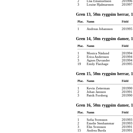
2
Lisa Emanuelsson
201996
3
Louise Hjalmarsson
201997
Gren 13, 50m ryggsim herrar, 13
Plac.
Namn
Född
1
Andreas Johansson
201995
Gren 14, 50m ryggsim damer, 13
Plac.
Namn
Född
1
Monica Näslund
201994
2
Erica Andersson
201994
3
Agnes Duvander
201994
19
Emily Flaxhage
201995
Gren 15, 50m ryggsim herrar, 1
Plac.
Namn
Född
1
Kevin Zetterman
201990
2
Johan Jansson
201991
3
Patrik Forsberg
201990
Gren 16, 50m ryggsim damer, 15
Plac.
Namn
Född
1
Sofia Svensson
201993
2
Emelie Stenhammar
201993
3
Elin Svensson
201991
15
Andrea Burda
201991