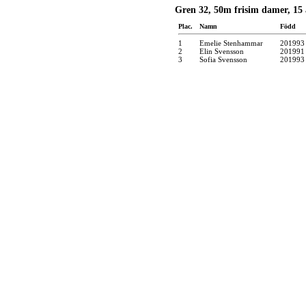
Gren 32, 50m frisim damer, 15 
Plac.
Namn
Född
1
Emelie Stenhammar
201993
2
Elin Svensson
201991
3
Sofia Svensson
201993