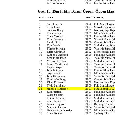
Lovisa Jansson
2007
Örebro Simallian
Gren 18, 25m Frisim Damer Öppen, Öppen klass
Plac.
Namn
Född
Förening
1
Sara Junevik
2000
Falu Simsällskap
2
Trine Forss
2003
Skövde Simsälls
3
Sara Wallberg
1999
Norrköpings Kap
4
Tova Olsson
2001
Mölndals Allmänn
5
Clara Momats
2000
Örebro Simallian
6
Edith Jernstedt
2002
Västerås Simsälls
Sandra Rääf
2000
Örebro Simallian
8
Elsa Bergh
2002
Söderhamns Sims
9
Filippa Sterling
2002
Västerås Simsälls
10
Klara Gårdman
2002
Norrköpings Kap
11
Linnéa Lundborg
2000
Mölndals Allmänn
Emelie Hellgren
2001
Västerås Simsälls
13
Victoria Flyman
2003
Söderhamns Sims
14
Elvira Mörtstrand
2003
Västerås Simsälls
Felicia Rogell
2003
Västerås Simsälls
16
Julia Månsson
2002
Örebro Simallian
17
Saga Janzén
2002
Mölndals Allmänn
18
Julia Holmberg
2002
Västerås Simsälls
19
Emma Cullberg
2002
Örebro Simallian
20
Klara Eriksson
2000
Norrköpings Kap
21
Frida Lannhard
2000
Falu Simsällskap
22
Agnes Svantesson
2001
Simklubben S 02
23
Elsa Jörstam
2001
Mölndals Allmänn
Clara Sjöstedt
2003
Mölndals Allmänn
Filippa Eklund
2004
Söderhamns Sims
26
Clara Bergh
2004
Söderhamns Sims
27
Louise Haglöv
2003
Borlänge Simsäll
28
Matilda Olausson
2004
Västerås Simsälls
29
Kamelia Gradinarska
2001
Mölndals Allmänn
30
Clara Balslev
2001
Varberg Sim