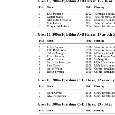
Gren 15, 200m Fjärilsim A+B Herrar, 15 - 16 år
Plac.
Namn
Född
Förening
1
Erik Stensson
2002
Värnamo Simsäll
2
Gellert Szabo
2001
Västerås Simsälls
3
Alexander Fredholm
2001
Mölndals Allmänn
4
Max Fahlén
2001
Västerås Simsälls
5
Morgan Malmfors
2002
Skuru Idrottsklu
Gren 15, 200m Fjärilsim A+B Herrar, 17 år och ä
Plac.
Namn
Född
Förening
1
Lukas Steiner
1998
Västerås Simsälls
2
Filip Björkholm
1998
Västerås Simsälls
3
Tobias Åberg
2000
Mölndals Allmänn
4
Edvin Persson
1999
Simsällskapet Mo
5
Albin Larsson
1998
Varberg Sim
6
Sebastian Petersson
2000
Mölndals Allmänn
7
Sam Taheri
2000
Mölndals Allmänn
8
Anton Wallin
2000
Örebro Simallian
9
Robin Flyman
1995
Örebro Simallian
Gren 16, 200m Fjärilsim C+D Flicko, 12 år och y
Plac.
Namn
Född
Förening
1
Nora Kovacs
2006
Skuru Idrottsklu
2
Alva Furingsten
2006
Skuru Idrottsklu
Gren 16, 200m Fjärilsim C+D Flicko, 13 - 14 år
Plac.
Namn
Född
Förening