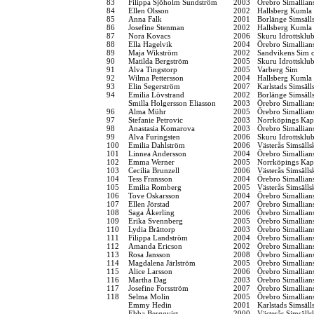
83
Filippa Sjöholm Sundström
2003
Örebro Simallian
84
Ellen Olsson
2002
Hallsberg Kumla
85
Anna Falk
2001
Borlänge Simsäll
86
Josefine Stenman
2002
Hallsberg Kumla
87
Nora Kovacs
2006
Skuru Idrottsklu
88
Ella Hagelvik
2004
Örebro Simallian
89
Maja Wikström
2002
Sandvikens Sim 
90
Matilda Bergström
2005
Skuru Idrottsklu
91
Alva Tingstorp
2005
Varberg Sim
92
Wilma Pettersson
2004
Hallsberg Kumla
93
Elin Segerström
2007
Karlstads Simsäll
94
Emilia Lövstrand
2002
Borlänge Simsäll
Smilla Holgersson Eliasson
2003
Örebro Simallian
96
Alma Mühr
2005
Örebro Simallian
97
Stefanie Petrovic
2003
Norrköpings Kap
98
Anastasia Komarova
2003
Örebro Simallian
99
Alva Furingsten
2006
Skuru Idrottsklu
100
Emilia Dahlström
2006
Västerås Simsälls
101
Linnea Andersson
2004
Örebro Simallian
102
Emma Werner
2005
Norrköpings Kap
103
Cecilia Brunzell
2006
Västerås Simsälls
104
Tess Fransson
2004
Örebro Simallian
105
Emilia Romberg
2005
Västerås Simsälls
106
Tove Oskarsson
2004
Örebro Simallian
107
Ellen Jörstad
2007
Örebro Simallian
108
Saga Åkerling
2006
Örebro Simallian
109
Erika Svennberg
2005
Örebro Simallian
110
Lydia Brättorp
2003
Örebro Simallian
111
Filippa Landström
2004
Örebro Simallian
112
Amanda Ericson
2002
Örebro Simallian
113
Rosa Jansson
2008
Örebro Simallian
114
Magdalena Järlström
2005
Örebro Simallian
115
Alice Larsson
2006
Örebro Simallian
116
Martha Dag
2003
Örebro Simallian
117
Josefine Forsström
2007
Örebro Simallian
118
Selma Molin
2005
Örebro Simallian
Emmy Hedin
2001
Karlstads Simsäll
Ebba Bergqvist
2000
Västerås Simsälls