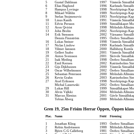
5
Gustaf Dahlman
1997
Västerås Simsälls
6
Elias Haglund
1996
Karlstads Simsäll
7
Hampus Lovinge
1998
Norrköpings Kap
8
Mikael Wåhlin
1989
Norrköpings Kap
9
Stefan Stojmenovic
1993
Norrköpings Kap
10
Linus Kanth
1991
Västerås Simsälls
11
Edvin Persson
1999
Simsällskapet Mo
12
Aron Qvirist
1998
Mölndals Allmänn
13
John Brolin
2002
Norrköpings Kap
14
Erik Stensson
2002
Värnamo Simsäll
Dennis Finnström
1995
Örebro Simallian
16
Lukas Steiner
1998
Västerås Simsälls
17
Niclas Lindow
1999
Karlstads Simsäll
18
Vilmer Jansson
2000
Hallsberg Kumla
19
Gellert Szabo
2001
Västerås Simsälls
20
Anton Svensson
2001
Skövde Simsälls
21
Isak Meding
1998
Örebro Simallian
22
Emil Kernen
2002
Katrineholms Sim
23
Gijs Dijkhuizen
2000
Västerås Simsälls
24
Oscar Wilhelmsson
2002
Örebro Simallian
25
Sebastian Petersson
2000
Mölndals Allmänn
26
Kevin Grahn
2003
Katrineholms Sim
27
Axel Eriksson
1998
Norrköpings Kap
Michal Laszewski
2002
Örebro Simallian
29
Lukas Hill
1999
Simsällskapet Mo
30
Alvin Välkki
2004
Mölndals Allmänn
31
Marcus Ålenius
2001
Gävle Simsällska
Tobias Åberg
2000
Mölndals Allmänn
Gren 19, 25m Frisim Herrar Öppen, Öppen klass 
Plac.
Namn
Född
Förening
1
Jonathan Kling
1993
Örebro Simallian
2
Robin Andréasson
1988
Mölndals Allmänn
3
Björn C-G Calleberg
1981
Örebro Simallian