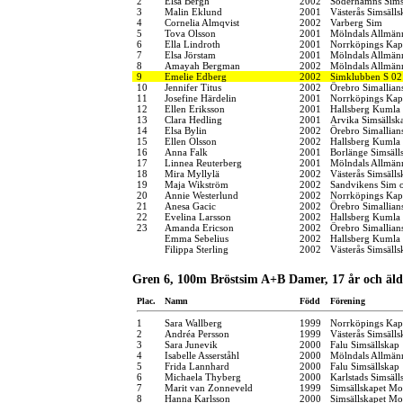
2
Elsa Bergh
2002
Söderhamns Sims
3
Malin Eklund
2001
Västerås Simsälls
4
Cornelia Almqvist
2002
Varberg Sim
5
Tova Olsson
2001
Mölndals Allmänn
6
Ella Lindroth
2001
Norrköpings Kap
7
Elsa Jörstam
2001
Mölndals Allmänn
8
Amayah Bergman
2002
Mölndals Allmänn
9
Emelie Edberg
2002
Simklubben S 02
10
Jennifer Titus
2002
Örebro Simallian
11
Josefine Härdelin
2001
Norrköpings Kap
12
Ellen Eriksson
2001
Hallsberg Kumla
13
Clara Hedling
2001
Arvika Simsällsk
14
Elsa Bylin
2002
Örebro Simallian
15
Ellen Olsson
2002
Hallsberg Kumla
16
Anna Falk
2001
Borlänge Simsäll
17
Linnea Reuterberg
2001
Mölndals Allmänn
18
Mira Myllylä
2002
Västerås Simsälls
19
Maja Wikström
2002
Sandvikens Sim 
20
Annie Westerlund
2002
Norrköpings Kap
21
Anesa Gacic
2002
Örebro Simallian
22
Evelina Larsson
2002
Hallsberg Kumla
23
Amanda Ericson
2002
Örebro Simallian
Emma Sebelius
2002
Hallsberg Kumla
Filippa Sterling
2002
Västerås Simsälls
Gren 6, 100m Bröstsim A+B Damer, 17 år och äld
Plac.
Namn
Född
Förening
1
Sara Wallberg
1999
Norrköpings Kap
2
Andréa Persson
1999
Västerås Simsälls
3
Sara Junevik
2000
Falu Simsällskap
4
Isabelle Asserståhl
2000
Mölndals Allmänn
5
Frida Lannhard
2000
Falu Simsällskap
6
Michaela Thyberg
2000
Karlstads Simsäll
7
Marit van Zonneveld
1999
Simsällskapet Mo
8
Hanna Karlsson
2000
Simsällskapet Mo