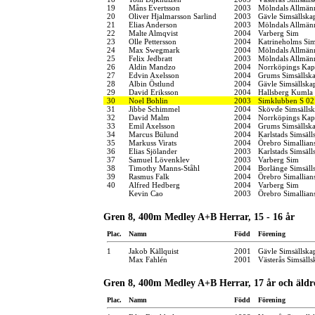
19
Måns Evertsson
2003
Mölndals Allmänn
20
Oliver Hjalmarsson Sarlind
2003
Gävle Simsällska
21
Elias Anderson
2003
Mölndals Allmänn
22
Malte Almqvist
2004
Varberg Sim
23
Olle Pettersson
2004
Katrineholms Sim
24
Max Swegmark
2004
Mölndals Allmänn
25
Felix Jedbratt
2003
Mölndals Allmänn
26
Aldin Mandzo
2004
Norrköpings Kap
27
Edvin Axelsson
2004
Grums Simsällsk
28
Albin Östlund
2004
Gävle Simsällska
29
David Eriksson
2004
Hallsberg Kumla
30
Noel Bohlin
2003
Simklubben S 02
31
Jibbe Schimmel
2004
Skövde Simsälls
32
David Malm
2004
Norrköpings Kap
33
Emil Axelsson
2004
Grums Simsällsk
34
Marcus Bülund
2004
Karlstads Simsäll
35
Markuss Virats
2004
Örebro Simallian
36
Elias Sjölander
2003
Karlstads Simsäll
37
Samuel Lövenklev
2003
Varberg Sim
38
Timothy Manns-Ståhl
2004
Borlänge Simsäll
39
Rasmus Falk
2004
Örebro Simallian
40
Alfred Hedberg
2004
Varberg Sim
Kevin Cao
2003
Örebro Simallian
Gren 8, 400m Medley A+B Herrar, 15 - 16 år
Plac.
Namn
Född
Förening
1
Jakob Källquist
2001
Gävle Simsällska
Max Fahlén
2001
Västerås Simsälls
Gren 8, 400m Medley A+B Herrar, 17 år och äldr
Plac.
Namn
Född
Förening