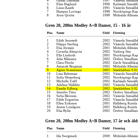
4
Gustaf Dahlman
1997
Västerås Simsälls
5
Elias Haglund
1996
Karlstads Simsäll
6
Linus Kanth
1991
Västerås Simsälls
7
Hampus Lovinge
1998
Norrköpings Kap
8
Aron Qvirist
1998
Mölndals Allmänn
Gren 20, 200m Medley A+B Damer, 15 - 16 år
Plac.
Namn
Född
Förening
1
Edith Jernstedt
2002
Västerås Simsälls
2
Filippa Sterling
2002
Västerås Simsälls
3
Elsa Jörstam
2001
Mölndals Allmänn
4
Cornelia Almqvist
2002
Varberg Sim
5
Ella Lindroth
2001
Norrköpings Kap
6
Julia Månsson
2002
Örebro Simallian
7
Clara Florén
2002
Gävle Simsällska
8
Amayah Bergman
2002
Mölndals Allmänn
9
Agnes Svantesson
2001
Simklubben S 02
10
Lina Rehnman
2002
Västerås Simsälls
11
Sofia Westerberg
2002
Norrköpings Kap
12
Michelle Träff
2002
Karlstads Simsäll
13
Adelina Walldén
2002
Västerås Simsälls
14
Emelie Edberg
2002
Simklubben S 02
15
Jennifer Titus
2002
Örebro Simallian
16
Sofia Båvenäs
2002
Västerås Simsälls
17
Edith Engström
2002
Västerås Simsälls
18
Ellen Eriksson
2001
Hallsberg Kumla
19
Jennie Lundgren
2001
Hallsberg Kumla
20
Elsa Bylin
2002
Örebro Simallian
Gren 20, 200m Medley A+B Damer, 17 år och äld
Plac.
Namn
Född
Förening
1
Ida Swegmark
2000
Mölndals Allmänn