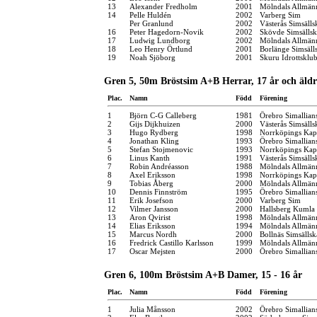
13
Alexander Fredholm
2001
Mölndals Allmänn
14
Pelle Huldén
2002
Varberg Sim
Per Granlund
2002
Västerås Simsälls
16
Peter Hagedorn-Novik
2002
Skövde Simsälls
17
Ludwig Lundborg
2002
Mölndals Allmänn
18
Leo Henry Örtlund
2001
Borlänge Simsäll
19
Noah Sjöborg
2001
Skuru Idrottsklu
Gren 5, 50m Bröstsim A+B Herrar, 17 år och äldr
Plac.
Namn
Född
Förening
1
Björn C-G Calleberg
1981
Örebro Simallian
2
Gijs Dijkhuizen
2000
Västerås Simsälls
3
Hugo Rydberg
1998
Norrköpings Kap
4
Jonathan Kling
1993
Örebro Simallian
5
Stefan Stojmenovic
1993
Norrköpings Kap
6
Linus Kanth
1991
Västerås Simsälls
7
Robin Andréasson
1988
Mölndals Allmänn
8
Axel Eriksson
1998
Norrköpings Kap
9
Tobias Åberg
2000
Mölndals Allmänn
10
Dennis Finnström
1995
Örebro Simallian
11
Erik Josefson
2000
Varberg Sim
12
Vilmer Jansson
2000
Hallsberg Kumla
13
Aron Qvirist
1998
Mölndals Allmänn
14
Elias Eriksson
1994
Mölndals Allmänn
15
Marcus Nordh
2000
Bollnäs Simsällsk
16
Fredrick Castillo Karlsson
1999
Mölndals Allmänn
17
Oscar Mejsten
2000
Örebro Simallian
Gren 6, 100m Bröstsim A+B Damer, 15 - 16 år
Plac.
Namn
Född
Förening
1
Julia Månsson
2002
Örebro Simallian