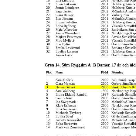
18
Ella Lindroth
2001
Norrköpings Kap
19
Ellen Eriksson
2001
Hallsberg Kumla
20
Jennie Lundgren
2001
Hallsberg Kumla
21
Saga Janzén
2002
Mölndals Allmänn
22
Clara Balslev
2001
Varberg Sim
23
Elsa Jörstam
2001
Mölndals Allmänn
24
Emma Sebelius
2002
Hallsberg Kumla
25
Ebba Rydberg
2001
Västerås Simsälls
26
Maja Wikström
2002
Sandvikens Sim 
27
Annie Westerlund
2002
Norrköpings Kap
28
Majken Pettersson
2001
Arvika Simsällsk
29
Mira Myllylä
2002
Västerås Simsälls
30
Elsa Bylin
2002
Örebro Simallian
31
Emilia Lövstrand
2002
Borlänge Simsäll
32
Evelina Larsson
2002
Hallsberg Kumla
Anesa Gacic
2002
Örebro Simallian
Gren 14, 50m Ryggsim A+B Damer, 17 år och äld
Plac.
Namn
Född
Förening
1
Sara Junevik
2000
Falu Simsällskap
2
Clara Momats
2000
Örebro Simallian
3
Hanna Gebart
2000
Simklubben S 02
4
Sara Wallberg
1999
Norrköpings Kap
5
Elvira Eklund-Ramböl
1997
Karlstads Simsäll
6
Sandra Rääf
2000
Örebro Simallian
7
Ida Swegmark
2000
Mölndals Allmänn
8
Klara Eriksson
2000
Norrköpings Kap
9
Lina Nederman
2000
Örebro Simallian
10
Michaela Thyberg
2000
Karlstads Simsäll
11
Lovisa Sved
2000
Gävle Simsällska
12
Isabelle Asserståhl
2000
Mölndals Allmänn
13
Ebba Bergqvist
2000
Västerås Simsälls
14
Marit van Zonneveld
1999
Simsällskapet Mo