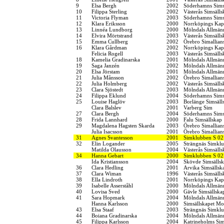
9
Elsa Bergh
2002
Söderhamns Sims
10
Filippa Sterling
2002
Västerås Simsälls
11
Victoria Flyman
2003
Söderhamns Sims
12
Klara Eriksson
2000
Norrköpings Kap
13
Linnéa Lundborg
2000
Mölndals Allmänn
14
Elvira Mörtstrand
2003
Västerås Simsälls
15
Emma Cullberg
2002
Örebro Simallian
16
Klara Gårdman
2002
Norrköpings Kap
Felicia Rogell
2003
Västerås Simsälls
18
Kamelia Gradinarska
2001
Mölndals Allmänn
19
Saga Janzén
2002
Mölndals Allmänn
20
Elsa Jörstam
2001
Mölndals Allmänn
21
Julia Månsson
2002
Örebro Simallian
22
Julia Holmberg
2002
Västerås Simsälls
23
Clara Sjöstedt
2003
Mölndals Allmänn
24
Filippa Eklund
2004
Söderhamns Sims
25
Louise Haglöv
2003
Borlänge Simsäll
Clara Balslev
2001
Varberg Sim
27
Clara Bergh
2004
Söderhamns Sims
28
Frida Lannhard
2000
Falu Simsällskap
29
Magdalena Hagsten Skarda
2003
Örebro Simallian
Julia Isacsson
2001
Örebro Simallian
31
Agnes Svantesson
2001
Simklubben S 02
32
Elin Logander
2005
Strängnäs Simkl
Matilda Olausson
2004
Västerås Simsälls
34
Hanna Gebart
2000
Simklubben S 02
Ida Kristiansson
2004
Skövde Simsälls
36
Clara Hedling
2001
Arvika Simsällsk
37
Clara Wiman
1996
Västerås Simsälls
38
Ella Lindroth
2001
Norrköpings Kap
39
Isabelle Asserståhl
2000
Mölndals Allmänn
40
Lovisa Sved
2000
Gävle Simsällska
41
Sara Hopmark
2004
Mölndals Allmänn
Hanna Karlsson
2000
Simsällskapet Mo
43
Elsa Staaf
2003
Strängnäs Simkl
44
Boiana Gradinarska
2004
Mölndals Allmänn
45
Filippa Karlsson
2004
Katrineholms Sim