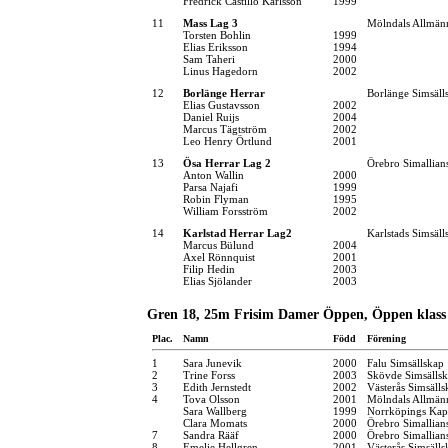
Fredrick Castillo Karlsson
1999
11
Mass Lag 3
Mölndals Allmänn
Torsten Bohlin
1999
Elias Eriksson
1994
Sam Taheri
2000
Linus Hagedorn
2002
12
Borlänge Herrar
Borlänge Simsäll
Elias Gustavsson
2002
Daniel Ruijs
2004
Marcus Tägtström
2002
Leo Henry Örtlund
2001
13
Ösa Herrar Lag 2
Örebro Simallian
Anton Wallin
2000
Parsa Najafi
1999
Robin Flyman
1995
William Forsström
2002
14
Karlstad Herrar Lag2
Karlstads Simsäll
Marcus Bülund
2004
Axel Rönnquist
2001
Filip Hedin
2003
Elias Sjölander
2003
Gren 18, 25m Frisim Damer Öppen, Öppen klass 
Plac.
Namn
Född
Förening
1
Sara Junevik
2000
Falu Simsällskap
2
Trine Forss
2003
Skövde Simsälls
3
Edith Jernstedt
2002
Västerås Simsälls
4
Tova Olsson
2001
Mölndals Allmänn
Sara Wallberg
1999
Norrköpings Kap
Clara Momats
2000
Örebro Simallian
7
Sandra Rääf
2000
Örebro Simallian
8
Emelie Hellgren
2001
Västerås Simsälls