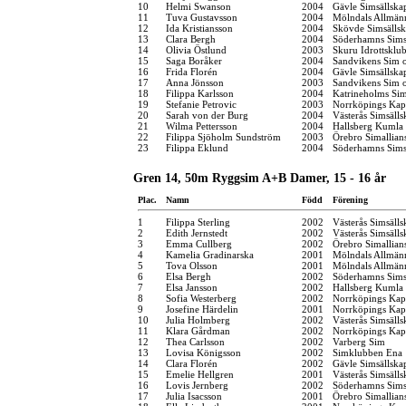
10
Helmi Swanson
2004
Gävle Simsällska
11
Tuva Gustavsson
2004
Mölndals Allmänn
12
Ida Kristiansson
2004
Skövde Simsälls
13
Clara Bergh
2004
Söderhamns Sims
14
Olivia Östlund
2003
Skuru Idrottsklu
15
Saga Boråker
2004
Sandvikens Sim 
16
Frida Florén
2004
Gävle Simsällska
17
Anna Jönsson
2003
Sandvikens Sim 
18
Filippa Karlsson
2004
Katrineholms Sim
19
Stefanie Petrovic
2003
Norrköpings Kap
20
Sarah von der Burg
2004
Västerås Simsälls
21
Wilma Pettersson
2004
Hallsberg Kumla
22
Filippa Sjöholm Sundström
2003
Örebro Simallian
23
Filippa Eklund
2004
Söderhamns Sims
Gren 14, 50m Ryggsim A+B Damer, 15 - 16 år
Plac.
Namn
Född
Förening
1
Filippa Sterling
2002
Västerås Simsälls
2
Edith Jernstedt
2002
Västerås Simsälls
3
Emma Cullberg
2002
Örebro Simallian
4
Kamelia Gradinarska
2001
Mölndals Allmänn
5
Tova Olsson
2001
Mölndals Allmänn
6
Elsa Bergh
2002
Söderhamns Sims
7
Elsa Jansson
2002
Hallsberg Kumla
8
Sofia Westerberg
2002
Norrköpings Kap
9
Josefine Härdelin
2001
Norrköpings Kap
10
Julia Holmberg
2002
Västerås Simsälls
11
Klara Gårdman
2002
Norrköpings Kap
12
Thea Carlsson
2002
Varberg Sim
13
Lovisa Königsson
2002
Simklubben Ena
14
Clara Florén
2002
Gävle Simsällska
15
Emelie Hellgren
2001
Västerås Simsälls
16
Lovis Jernberg
2002
Söderhamns Sims
17
Julia Isacsson
2001
Örebro Simallian