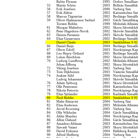
Robin Flyman
1995
Örebro Simallian
55
Martin Schön
2003
Bollnäs Simsällsk
56
Erik Josefson
2000
Varberg Sim
57
Erik Aldrin
2003
Katrineholms Sim
58
Marcus Tägtström
2002
Borlänge Simsäll
59
Oliver Hjalmarsson Sarlind
2003
Gävle Simsällska
Torsten Bohlin
1999
Mölndals Allmänn
61
Morgan Malmfors
2002
Skuru Idrottsklu
62
Peter Hagedorn-Novik
2002
Skövde Simsälls
63
Dennis Partanen
2003
Skövde Simsälls
64
Elias Gustavsson
2002
Borlänge Simsäll
Daniel Clasén
2003
Simklubben S 02
66
Daniel Ruijs
2004
Borlänge Simsäll
67
Oliver Edoff
2003
Norrköpings Kap
68
Leo Henry Örtlund
2001
Borlänge Simsäll
69
Lukas Åkerblom
2002
Skuru Idrottsklu
70
Ludwig Lundborg
2002
Mölndals Allmänn
Johan Allberg
2002
Skuru Idrottsklu
72
Viking Josefson
2002
Varberg Sim
73
Tom Dijkhuizen
2003
Västerås Simsälls
74
Joakim Sühl
2000
Norrköpings Kap
Ludvig Johansson
2003
Skövde Simsälls
76
Adam Sjöborg
2001
Skuru Idrottsklu
77
Olle Pettersson
2004
Katrineholms Sim
78
Nikola Petrovic
2004
Norrköpings Kap
79
Elias Sjölander
2003
Karlstads Simsäll
80
Noel Bohlin
2003
Simklubben S 02
81
Malte Almqvist
2004
Varberg Sim
82
Elias Anderson
2003
Mölndals Allmänn
83
Arvid Kvorning
2005
Varberg Sim
84
Olle Wikholm
2004
Gävle Simsällska
85
Aldin Mandzo
2004
Norrköpings Kap
86
Albin Östlund
2004
Gävle Simsällska
87
Amadeus Ahlman
2003
Katrineholms Sim
88
Siavash Vatani
2003
Skuru Idrottsklu
89
David Eriksson
2004
Hallsberg Kumla
90
Alfred Hedberg
2004
Varberg Sim