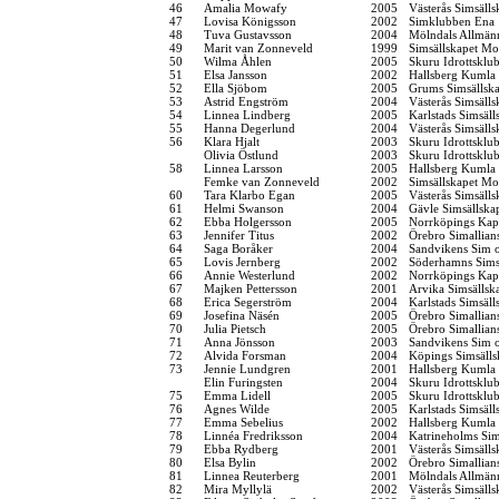
46
Amalia Mowafy
2005
Västerås Simsälls
47
Lovisa Königsson
2002
Simklubben Ena
48
Tuva Gustavsson
2004
Mölndals Allmänn
49
Marit van Zonneveld
1999
Simsällskapet Mo
50
Wilma Åhlen
2005
Skuru Idrottsklu
51
Elsa Jansson
2002
Hallsberg Kumla
52
Ella Sjöbom
2005
Grums Simsällsk
53
Astrid Engström
2004
Västerås Simsälls
54
Linnea Lindberg
2005
Karlstads Simsäll
55
Hanna Degerlund
2004
Västerås Simsälls
56
Klara Hjalt
2003
Skuru Idrottsklu
Olivia Östlund
2003
Skuru Idrottsklu
58
Linnea Larsson
2005
Hallsberg Kumla
Femke van Zonneveld
2002
Simsällskapet Mo
60
Tara Klarbo Egan
2005
Västerås Simsälls
61
Helmi Swanson
2004
Gävle Simsällska
62
Ebba Holgersson
2005
Norrköpings Kap
63
Jennifer Titus
2002
Örebro Simallian
64
Saga Boråker
2004
Sandvikens Sim 
65
Lovis Jernberg
2002
Söderhamns Sims
66
Annie Westerlund
2002
Norrköpings Kap
67
Majken Pettersson
2001
Arvika Simsällsk
68
Erica Segerström
2004
Karlstads Simsäll
69
Josefina Näsén
2005
Örebro Simallian
70
Julia Pietsch
2005
Örebro Simallian
71
Anna Jönsson
2003
Sandvikens Sim 
72
Alvida Forsman
2004
Köpings Simsälls
73
Jennie Lundgren
2001
Hallsberg Kumla
Elin Furingsten
2004
Skuru Idrottsklu
75
Emma Lidell
2005
Skuru Idrottsklu
76
Agnes Wilde
2005
Karlstads Simsäll
77
Emma Sebelius
2002
Hallsberg Kumla
78
Linnéa Fredriksson
2004
Katrineholms Sim
79
Ebba Rydberg
2001
Västerås Simsälls
80
Elsa Bylin
2002
Örebro Simallian
81
Linnea Reuterberg
2001
Mölndals Allmänn
82
Mira Myllylä
2002
Västerås Simsälls