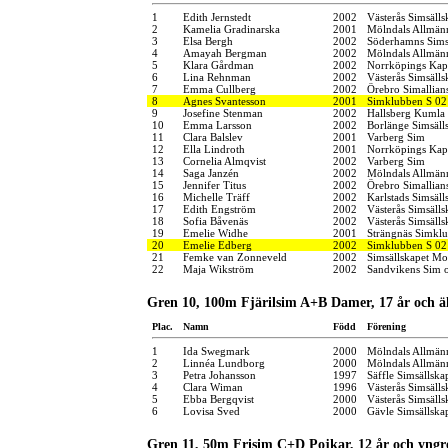
1
Edith Jernstedt
2002
Västerås Simsälls
2
Kamelia Gradinarska
2001
Mölndals Allmänn
3
Elsa Bergh
2002
Söderhamns Sims
4
Amayah Bergman
2002
Mölndals Allmänn
5
Klara Gårdman
2002
Norrköpings Kap
6
Lina Rehnman
2002
Västerås Simsälls
7
Emma Cullberg
2002
Örebro Simallian
8
Agnes Svantesson
2001
Simklubben S 02
9
Josefine Stenman
2002
Hallsberg Kumla
10
Emma Larsson
2002
Borlänge Simsäll
11
Clara Balslev
2001
Varberg Sim
12
Ella Lindroth
2001
Norrköpings Kap
13
Cornelia Almqvist
2002
Varberg Sim
14
Saga Janzén
2002
Mölndals Allmänn
15
Jennifer Titus
2002
Örebro Simallian
16
Michelle Träff
2002
Karlstads Simsäll
17
Edith Engström
2002
Västerås Simsälls
18
Sofia Båvenäs
2002
Västerås Simsälls
19
Emelie Widhe
2001
Strängnäs Simkl
20
Emelie Edberg
2002
Simklubben S 02
21
Femke van Zonneveld
2002
Simsällskapet Mo
22
Maja Wikström
2002
Sandvikens Sim 
Gren 10, 100m Fjärilsim A+B Damer, 17 år och ä
Plac.
Namn
Född
Förening
1
Ida Swegmark
2000
Mölndals Allmänn
2
Linnéa Lundborg
2000
Mölndals Allmänn
3
Petra Johansson
1997
Säffle Simsällska
4
Clara Wiman
1996
Västerås Simsälls
5
Ebba Bergqvist
2000
Västerås Simsälls
6
Lovisa Sved
2000
Gävle Simsällska
Gren 11, 50m Frisim C+D Pojkar, 12 år och yngr