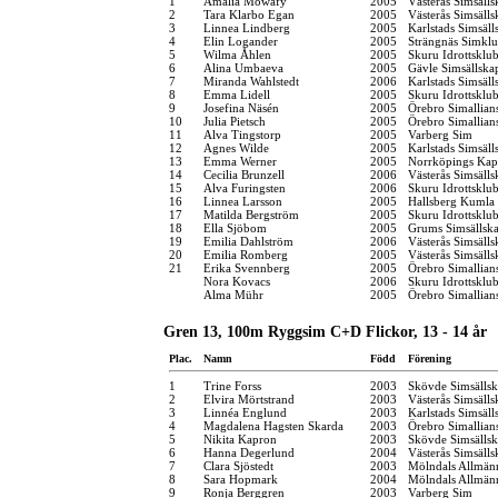
1
Amalia Mowafy
2005
Västerås Simsälls
2
Tara Klarbo Egan
2005
Västerås Simsälls
3
Linnea Lindberg
2005
Karlstads Simsäll
4
Elin Logander
2005
Strängnäs Simkl
5
Wilma Åhlen
2005
Skuru Idrottsklu
6
Alina Umbaeva
2005
Gävle Simsällska
7
Miranda Wahlstedt
2006
Karlstads Simsäll
8
Emma Lidell
2005
Skuru Idrottsklu
9
Josefina Näsén
2005
Örebro Simallian
10
Julia Pietsch
2005
Örebro Simallian
11
Alva Tingstorp
2005
Varberg Sim
12
Agnes Wilde
2005
Karlstads Simsäll
13
Emma Werner
2005
Norrköpings Kap
14
Cecilia Brunzell
2006
Västerås Simsälls
15
Alva Furingsten
2006
Skuru Idrottsklu
16
Linnea Larsson
2005
Hallsberg Kumla
17
Matilda Bergström
2005
Skuru Idrottsklu
18
Ella Sjöbom
2005
Grums Simsällsk
19
Emilia Dahlström
2006
Västerås Simsälls
20
Emilia Romberg
2005
Västerås Simsälls
21
Erika Svennberg
2005
Örebro Simallian
Nora Kovacs
2006
Skuru Idrottsklu
Alma Mühr
2005
Örebro Simallian
Gren 13, 100m Ryggsim C+D Flickor, 13 - 14 år
Plac.
Namn
Född
Förening
1
Trine Forss
2003
Skövde Simsälls
2
Elvira Mörtstrand
2003
Västerås Simsälls
3
Linnéa Englund
2003
Karlstads Simsäll
4
Magdalena Hagsten Skarda
2003
Örebro Simallian
5
Nikita Kapron
2003
Skövde Simsälls
6
Hanna Degerlund
2004
Västerås Simsälls
7
Clara Sjöstedt
2003
Mölndals Allmänn
8
Sara Hopmark
2004
Mölndals Allmänn
9
Ronja Berggren
2003
Varberg Sim