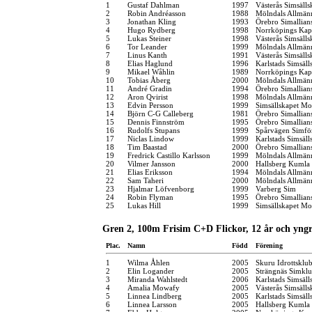
1
Gustaf Dahlman
1997
Västerås Simsälls
2
Robin Andréasson
1988
Mölndals Allmänn
3
Jonathan Kling
1993
Örebro Simallian
4
Hugo Rydberg
1998
Norrköpings Kap
5
Lukas Steiner
1998
Västerås Simsälls
6
Tor Leander
1999
Mölndals Allmänn
7
Linus Kanth
1991
Västerås Simsälls
8
Elias Haglund
1996
Karlstads Simsäll
9
Mikael Wåhlin
1989
Norrköpings Kap
10
Tobias Åberg
2000
Mölndals Allmänn
11
André Gradin
1994
Örebro Simallian
12
Aron Qvirist
1998
Mölndals Allmänn
13
Edvin Persson
1999
Simsällskapet Mo
14
Björn C-G Calleberg
1981
Örebro Simallian
15
Dennis Finnström
1995
Örebro Simallian
16
Rudolfs Stupans
1999
Spårvägen Simfö
17
Niclas Lindow
1999
Karlstads Simsäll
18
Tim Baastad
2000
Örebro Simallian
19
Fredrick Castillo Karlsson
1999
Mölndals Allmänn
20
Vilmer Jansson
2000
Hallsberg Kumla
21
Elias Eriksson
1994
Mölndals Allmänn
22
Sam Taheri
2000
Mölndals Allmänn
23
Hjalmar Löfvenborg
1999
Varberg Sim
24
Robin Flyman
1995
Örebro Simallian
25
Lukas Hill
1999
Simsällskapet Mo
Gren 2, 100m Frisim C+D Flickor, 12 år och yng
Plac.
Namn
Född
Förening
1
Wilma Åhlen
2005
Skuru Idrottsklu
2
Elin Logander
2005
Strängnäs Simkl
3
Miranda Wahlstedt
2006
Karlstads Simsäll
4
Amalia Mowafy
2005
Västerås Simsälls
5
Linnea Lindberg
2005
Karlstads Simsäll
6
Linnea Larsson
2005
Hallsberg Kumla