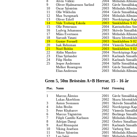
8
Alvin Välkki
2004
Mölndals Allmänn
9
Oliver Hjalmarsson Sarlind
2003
Gävle Simsällska
10
Oscar Sjöström
2003
Mölndals Allmänn
11
Olle Wikholm
2004
Gävle Simsällska
12
Max Swegmark
2004
Mölndals Allmänn
13
Oliver Edoff
2003
Norrköpings Kap
14
Vide Troberg Eskola
2003
Simklubben S 02
15
Olle Pettersson
2004
Katrineholms Sim
16
Ludvig Johansson
2003
Skövde Simsälls
17
Måns Evertsson
2003
Mölndals Allmänn
18
Siavash Vatani
2003
Skuru Idrottsklu
19
Gustav Forssell
2003
Simklubben S 02
20
Isak Rehnman
2004
Västerås Simsälls
21
Noel Bohlin
2003
Simklubben S 02
22
Aldin Mandzo
2004
Norrköpings Kap
23
Elias Sjölander
2003
Karlstads Simsäll
24
Filip Hedin
2003
Karlstads Simsäll
25
Jesper Andersson
2004
Säffle Simsällska
Melker Rosengren
2003
Gävle Simsällska
Elias Anderson
2003
Mölndals Allmänn
Gren 5, 50m Bröstsim A+B Herrar, 15 - 16 år
Plac.
Namn
Född
Förening
1
Marcus Ålenius
2001
Gävle Simsällska
Lukas Åkerblom
2002
Skuru Idrottsklu
3
Anton Svensson
2001
Skövde Simsälls
4
John Brolin
2002
Norrköpings Kap
5
Peter Khabarov
2002
Västerås Simsälls
6
Marcus Tägtström
2002
Borlänge Simsäll
7
Filiph Castillo Karlsson
2002
Mölndals Allmänn
8
Adrijan Danqi
2002
Örebro Simallian
9
Axel Rönnquist
2001
Karlstads Simsäll
10
Viking Josefson
2002
Varberg Sim
11
Viktor Sjöström
2001
Mölndals Allmänn
12
Leo Iséni
2001
Mölndals Allmänn