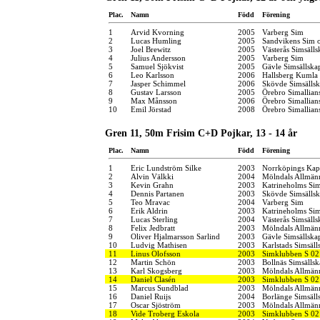
Plac.
Namn
Född
Förening
1
Arvid Kvorning
2005
Varberg Sim
2
Lucas Humling
2005
Sandvikens Sim 
3
Joel Brewitz
2005
Västerås Simsälls
4
Julius Andersson
2005
Varberg Sim
5
Samuel Sjökvist
2005
Gävle Simsällska
6
Leo Karlsson
2006
Hallsberg Kumla
7
Jasper Schimmel
2006
Skövde Simsälls
8
Gustav Larsson
2005
Örebro Simallian
9
Max Månsson
2006
Örebro Simallian
10
Emil Jörstad
2008
Örebro Simallian
Gren 11, 50m Frisim C+D Pojkar, 13 - 14 år
Plac.
Namn
Född
Förening
1
Eric Lundström Silke
2003
Norrköpings Kap
2
Alvin Välkki
2004
Mölndals Allmänn
3
Kevin Grahn
2003
Katrineholms Sim
4
Dennis Partanen
2003
Skövde Simsälls
5
Teo Mravac
2004
Varberg Sim
6
Erik Aldrin
2003
Katrineholms Sim
7
Lucas Sterling
2004
Västerås Simsälls
8
Felix Jedbratt
2003
Mölndals Allmänn
9
Oliver Hjalmarsson Sarlind
2003
Gävle Simsällska
10
Ludvig Mathisen
2003
Karlstads Simsäll
11
Linus Olofsson
2003
Simklubben S 02
12
Martin Schön
2003
Bollnäs Simsällsk
13
Karl Skogsberg
2003
Mölndals Allmänn
14
Daniel Clasén
2003
Simklubben S 02
15
Marcus Sundblad
2003
Mölndals Allmänn
16
Daniel Ruijs
2004
Borlänge Simsäll
17
Oscar Sjöström
2003
Mölndals Allmänn
18
Vide Troberg Eskola
2003
Simklubben S 02