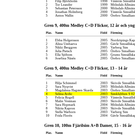
1
Filip Björkholm
1998
Västerås Simsälls
2
Tor Leander
1999
Mölndals Allmänn
3
Sebastian Petersson
2000
Mölndals Allmänn
4
Jonathan Holmberg
2000
Västerås Simsälls
5
Anton Wallin
2000
Örebro Simallian
Gren 9, 400m Medley C+D Flickor, 12 år och yng
Plac.
Namn
Född
Förening
1
Ebba Holgersson
2005
Norrköpings Kap
2
Alina Umbaeva
2005
Gävle Simsällska
3
Nikki Berggren
2005
Varberg Sim
4
Julia Pietsch
2005
Örebro Simallian
5
Ella Sjöbom
2005
Grums Simsällsk
6
Josefina Näsén
2005
Örebro Simallian
Gren 9, 400m Medley C+D Flickor, 13 - 14 år
Plac.
Namn
Född
Förening
1
Hilja Schimmel
2003
Skövde Simsälls
2
Sara Nyqvist
2003
Mölndals Allmänn
3
Magdalena Hagsten Skarda
2003
Örebro Simallian
4
Selma Avdic
2003
Simklubben S 02
5
Felicia Rogell
2003
Västerås Simsälls
6
Malin Vestman
2003
Skövde Simsälls
7
Sara Hopmark
2004
Mölndals Allmänn
8
Nikita Kapron
2003
Skövde Simsälls
9
Stella Warborn
2003
Varberg Sim
10
Frida Florén
2004
Gävle Simsällska
Gren 10, 100m Fjärilsim A+B Damer, 15 - 16 år
Plac.
Namn
Född
Förening