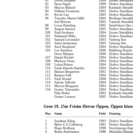
91
Edvin Axelsson
2004
Grums Simsällsk
92
Parsa Najafi
1999
Örebro Simallian
93
Marcus Bülund
2004
Karlstads Simsäll
94
William Forsström
2002
Örebro Simallian
95
Kevin Cao
2003
Örebro Simallian
96
Timothy Manns-Ståhl
2004
Borlänge Simsäll
Joel Brewitz
2005
Västerås Simsälls
98
Lucas Humling
2005
Sandvikens Sim 
99
August Jansson
2005
Örebro Simallian
100
Emil Axelsson
2004
Grums Simsällsk
101
Nathaniel Miles
2004
Örebro Simallian
102
Samuel Lövenklev
2003
Varberg Sim
103
Julius Andersson
2005
Varberg Sim
104
Axel Skoglund
2004
Örebro Simallian
105
Leo Karlsson
2006
Hallsberg Kumla
Oscar Mejsten
2000
Örebro Simallian
107
Daniel Kördel
2004
Örebro Simallian
108
Markuss Virats
2004
Örebro Simallian
109
Lukas Palmer
2004
Örebro Simallian
110
Emils Daniels Dambis
2004
Örebro Simallian
111
Hannes Bergström
2002
Örebro Simallian
112
Rasmus Falk
2004
Örebro Simallian
113
Emil Jörstad
2008
Örebro Simallian
114
Adrian Tallroth
2004
Örebro Simallian
115
Marcus Bergquist
2003
Örebro Simallian
116
Gustav Yttermalm
2004
Örebro Simallian
Filip Hedin
2003
Karlstads Simsäll
Gustav Larsson
2005
Örebro Simallian
Gren 19, 25m Frisim Herrar Öppen, Öppen klass
Plac.
Namn
Född
Förening
1
Jonathan Kling
1993
Örebro Simallian
2
Björn C-G Calleberg
1981
Örebro Simallian
3
Hugo Rydberg
1998
Norrköpings Kap
4
Robin Andréasson
1988
Mölndals Allmänn