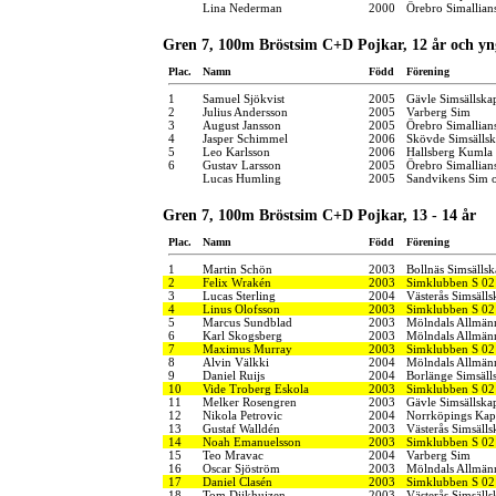
Lina Nederman
2000
Örebro Simallian
Gren 7, 100m Bröstsim C+D Pojkar, 12 år och yn
Plac.
Namn
Född
Förening
1
Samuel Sjökvist
2005
Gävle Simsällska
2
Julius Andersson
2005
Varberg Sim
3
August Jansson
2005
Örebro Simallian
4
Jasper Schimmel
2006
Skövde Simsälls
5
Leo Karlsson
2006
Hallsberg Kumla
6
Gustav Larsson
2005
Örebro Simallian
Lucas Humling
2005
Sandvikens Sim 
Gren 7, 100m Bröstsim C+D Pojkar, 13 - 14 år
Plac.
Namn
Född
Förening
1
Martin Schön
2003
Bollnäs Simsällsk
2
Felix Wrakén
2003
Simklubben S 02
3
Lucas Sterling
2004
Västerås Simsälls
4
Linus Olofsson
2003
Simklubben S 02
5
Marcus Sundblad
2003
Mölndals Allmänn
6
Karl Skogsberg
2003
Mölndals Allmänn
7
Maximus Murray
2003
Simklubben S 02
8
Alvin Välkki
2004
Mölndals Allmänn
9
Daniel Ruijs
2004
Borlänge Simsäll
10
Vide Troberg Eskola
2003
Simklubben S 02
11
Melker Rosengren
2003
Gävle Simsällska
12
Nikola Petrovic
2004
Norrköpings Kap
13
Gustaf Walldén
2003
Västerås Simsälls
14
Noah Emanuelsson
2003
Simklubben S 02
15
Teo Mravac
2004
Varberg Sim
16
Oscar Sjöström
2003
Mölndals Allmänn
17
Daniel Clasén
2003
Simklubben S 02
18
Tom Dijkhuizen
2003
Västerås Simsälls