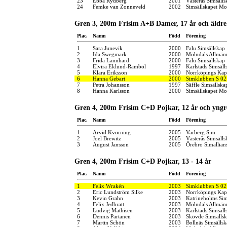
23
Ebba Rydberg
2001
Västerås Simsälls
24
Femke van Zonneveld
2002
Simsällskapet Mo
Gren 3, 200m Frisim A+B Damer, 17 år och äldre
Plac.
Namn
Född
Förening
1
Sara Junevik
2000
Falu Simsällskap
2
Ida Swegmark
2000
Mölndals Allmänn
3
Frida Lannhard
2000
Falu Simsällskap
4
Elvira Eklund-Ramböl
1997
Karlstads Simsäll
5
Klara Eriksson
2000
Norrköpings Kap
6
Hanna Gebart
2000
Simklubben S 02
7
Petra Johansson
1997
Säffle Simsällska
8
Hanna Karlsson
2000
Simsällskapet Mo
Gren 4, 200m Frisim C+D Pojkar, 12 år och yngr
Plac.
Namn
Född
Förening
1
Arvid Kvorning
2005
Varberg Sim
2
Joel Brewitz
2005
Västerås Simsälls
3
August Jansson
2005
Örebro Simallian
Gren 4, 200m Frisim C+D Pojkar, 13 - 14 år
Plac.
Namn
Född
Förening
1
Felix Wrakén
2003
Simklubben S 02
2
Eric Lundström Silke
2003
Norrköpings Kap
3
Kevin Grahn
2003
Katrineholms Sim
4
Felix Jedbratt
2003
Mölndals Allmänn
5
Ludvig Mathisen
2003
Karlstads Simsäll
6
Dennis Partanen
2003
Skövde Simsälls
7
Martin Schön
2003
Bollnäs Simsällsk