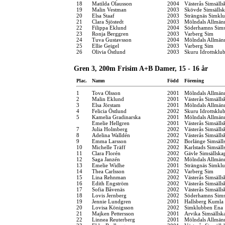
18
Matilda Olausson
2004
Västerås Simsälls
19
Malin Vestman
2003
Skövde Simsälls
20
Elsa Staaf
2003
Strängnäs Simkl
21
Clara Sjöstedt
2003
Mölndals Allmänn
22
Filippa Eklund
2004
Söderhamns Sims
23
Ronja Berggren
2003
Varberg Sim
24
Tuva Gustavsson
2004
Mölndals Allmänn
25
Ellie Geigel
2003
Varberg Sim
26
Olivia Östlund
2003
Skuru Idrottsklu
Gren 3, 200m Frisim A+B Damer, 15 - 16 år
Plac.
Namn
Född
Förening
1
Tova Olsson
2001
Mölndals Allmänn
2
Malin Eklund
2001
Västerås Simsälls
3
Elsa Jörstam
2001
Mölndals Allmänn
4
Felicia Östlund
2002
Skuru Idrottsklu
5
Kamelia Gradinarska
2001
Mölndals Allmänn
Emelie Hellgren
2001
Västerås Simsälls
7
Julia Holmberg
2002
Västerås Simsälls
8
Adelina Walldén
2002
Västerås Simsälls
9
Emma Larsson
2002
Borlänge Simsäll
10
Michelle Träff
2002
Karlstads Simsäll
11
Clara Florén
2002
Gävle Simsällska
12
Saga Janzén
2002
Mölndals Allmänn
13
Emelie Widhe
2001
Strängnäs Simkl
14
Thea Carlsson
2002
Varberg Sim
15
Lina Rehnman
2002
Västerås Simsälls
16
Edith Engström
2002
Västerås Simsälls
17
Sofia Båvenäs
2002
Västerås Simsälls
18
Lovis Jernberg
2002
Söderhamns Sims
19
Jennie Lundgren
2001
Hallsberg Kumla
20
Lovisa Königsson
2002
Simklubben Ena
21
Majken Pettersson
2001
Arvika Simsällsk
22
Linnea Reuterberg
2001
Mölndals Allmänn