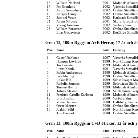
16
William Norland
2001
Mölndals Allmänn
17
Per Granlund
2002
Västerås Simsälls
18
Anton Svennberg
2002
Örebro Simallian
19
Adrijan Danqi
2002
Örebro Simallian
20
Samuel Vestin
2002
Karlstads Simsäll
21
Adam Sjöborg
2001
Skuru Idrottsklu
22
Viking Josefson
2002
Varberg Sim
23
William Forsström
2002
Örebro Simallian
Elias Gustavsson
2002
Borlänge Simsäll
Gren 12, 100m Ryggsim A+B Herrar, 17 år och äl
Plac.
Namn
Född
Förening
1
Gustaf Dahlman
1997
Västerås Simsälls
2
Hampus Lovinge
1998
Norrköpings Kap
3
Tor Leander
1999
Mölndals Allmänn
4
Linus Kanth
1991
Västerås Simsälls
5
Robin Andréasson
1988
Mölndals Allmänn
6
Isak Meding
1998
Örebro Simallian
7
Lukas Hill
1999
Simsällskapet Mo
8
Rudolfs Stupans
1999
Spårvägen Simfö
9
Torsten Bohlin
1999
Mölndals Allmänn
10
Tobias Klasson
2000
Säffle Simsällska
11
Fredrick Castillo Karlsson
1999
Mölndals Allmänn
12
Erik Josefson
2000
Varberg Sim
13
Vilmer Jansson
2000
Hallsberg Kumla
14
Oscar Mejsten
2000
Örebro Simallian
15
Joakim Sühl
2000
Norrköpings Kap
Tim Baastad
2000
Örebro Simallian
Gren 13, 100m Ryggsim C+D Flickor, 12 år och y
Plac.
Namn
Född
Förening