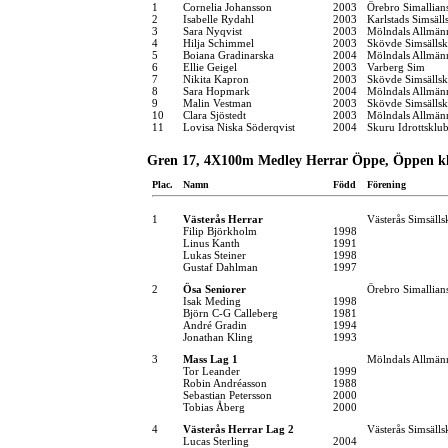
1
Cornelia Johansson
2003
Örebro Simallian
2
Isabelle Rydahl
2003
Karlstads Simsäll
3
Sara Nyqvist
2003
Mölndals Allmänn
4
Hilja Schimmel
2003
Skövde Simsälls
5
Boiana Gradinarska
2004
Mölndals Allmänn
6
Ellie Geigel
2003
Varberg Sim
7
Nikita Kapron
2003
Skövde Simsälls
8
Sara Hopmark
2004
Mölndals Allmänn
9
Malin Vestman
2003
Skövde Simsälls
10
Clara Sjöstedt
2003
Mölndals Allmänn
11
Lovisa Niska Söderqvist
2004
Skuru Idrottsklu
Gren 17, 4X100m Medley Herrar Öppe, Öppen kl
Plac.
Namn
Född
Förening
1
Västerås Herrar
Västerås Simsälls
Filip Björkholm
1998
Linus Kanth
1991
Lukas Steiner
1998
Gustaf Dahlman
1997
2
Ösa Seniorer
Örebro Simallian
Isak Meding
1998
Björn C-G Calleberg
1981
André Gradin
1994
Jonathan Kling
1993
3
Mass Lag 1
Mölndals Allmänn
Tor Leander
1999
Robin Andréasson
1988
Sebastian Petersson
2000
Tobias Åberg
2000
4
Västerås Herrar Lag 2
Västerås Simsälls
Lucas Sterling
2004