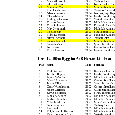
19
Malte Almqvist
2004
Varberg Sim
20
Olle Pettersson
2004
Katrineholms Sim
21
Maximus Murray
2003
Simklubben S 02
Tom Dijkhuizen
2003
Västerås Simsälls
23
Nikola Petrovic
2004
Norrköpings Kap
24
Olle Wikholm
2004
Gävle Simsällska
25
Ludvig Johansson
2003
Skövde Simsälls
26
Elias Anderson
2003
Mölndals Allmänn
27
Elias Sjölander
2003
Karlstads Simsäll
28
Max Swegmark
2004
Mölndals Allmänn
29
Noel Bohlin
2003
Simklubben S 02
30
Måns Evertsson
2003
Mölndals Allmänn
31
Alfred Hedberg
2004
Varberg Sim
32
Gustav Forssell
2003
Simklubben S 02
33
Siavash Vatani
2003
Skuru Idrottsklu
34
Kevin Cao
2003
Örebro Simallian
35
Edvin Axelsson
2004
Grums Simsällsk
Gren 12, 100m Ryggsim A+B Herrar, 15 - 16 år
Plac.
Namn
Född
Förening
1
Emil Kernen
2002
Katrineholms Sim
2
Jakob Källquist
2001
Gävle Simsällska
3
Viktor Sjöström
2001
Mölndals Allmänn
4
Michal Laszewski
2002
Örebro Simallian
5
Johan Allberg
2002
Skuru Idrottsklu
6
Oscar Wilhelmsson
2002
Örebro Simallian
7
Adam Carlsson
2001
Gävle Simsällska
8
Edvin Eskilsson
2002
Skuru Idrottsklu
9
Linus Hagedorn
2002
Mölndals Allmänn
10
Ludwig Lundborg
2002
Mölndals Allmänn
11
Vidar Lindqvist
2001
Strängnäs Simkl
12
Noa Carlenius
2002
Varberg Sim
13
Leo Iséni
2001
Mölndals Allmänn
14
Filiph Castillo Karlsson
2002
Mölndals Allmänn
15
Peter Hagedorn-Novik
2002
Skövde Simsälls