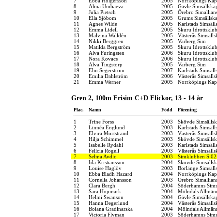
7
Ebba Holgersson
2005
Norrköpings Kap
8
Alina Umbaeva
2005
Gävle Simsällska
9
Julia Pietsch
2005
Örebro Simallian
10
Ella Sjöbom
2005
Grums Simsällsk
11
Agnes Wilde
2005
Karlstads Simsäll
12
Emma Lidell
2005
Skuru Idrottsklu
13
Malvina Walldén
2005
Västerås Simsälls
14
Nikki Berggren
2005
Varberg Sim
15
Matilda Bergström
2005
Skuru Idrottsklu
16
Alva Furingsten
2006
Skuru Idrottsklu
17
Nora Kovacs
2006
Skuru Idrottsklu
18
Alva Tingstorp
2005
Varberg Sim
19
Elin Segerström
2007
Karlstads Simsäll
20
Emilia Dahlström
2006
Västerås Simsälls
21
Emma Werner
2005
Norrköpings Kap
Gren 2, 100m Frisim C+D Flickor, 13 - 14 år
Plac.
Namn
Född
Förening
1
Trine Forss
2003
Skövde Simsälls
2
Linnéa Englund
2003
Karlstads Simsäll
3
Elvira Mörtstrand
2003
Västerås Simsälls
4
Hilja Schimmel
2003
Skövde Simsälls
5
Isabelle Rydahl
2003
Karlstads Simsäll
6
Felicia Rogell
2003
Västerås Simsälls
7
Selma Avdic
2003
Simklubben S 02
8
Ida Kristiansson
2004
Skövde Simsälls
9
Louise Haglöv
2003
Borlänge Simsäll
10
Ebba Bladh Hazard
2004
Norrköpings Kap
11
Cornelia Johansson
2003
Örebro Simallian
12
Clara Bergh
2004
Söderhamns Sims
13
Sara Hopmark
2004
Mölndals Allmänn
14
Helmi Swanson
2004
Gävle Simsällska
15
Hanna Degerlund
2004
Västerås Simsälls
16
Boiana Gradinarska
2004
Mölndals Allmänn
17
Victoria Flyman
2003
Söderhamns Sims