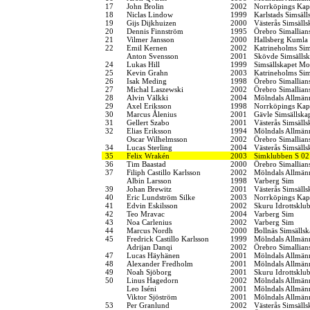
17
John Brolin
2002
Norrköpings Kap
18
Niclas Lindow
1999
Karlstads Simsäll
19
Gijs Dijkhuizen
2000
Västerås Simsälls
20
Dennis Finnström
1995
Örebro Simallian
21
Vilmer Jansson
2000
Hallsberg Kumla
22
Emil Kernen
2002
Katrineholms Sim
Anton Svensson
2001
Skövde Simsälls
24
Lukas Hill
1999
Simsällskapet Mo
25
Kevin Grahn
2003
Katrineholms Sim
26
Isak Meding
1998
Örebro Simallian
27
Michal Laszewski
2002
Örebro Simallian
28
Alvin Välkki
2004
Mölndals Allmänn
29
Axel Eriksson
1998
Norrköpings Kap
30
Marcus Ålenius
2001
Gävle Simsällska
31
Gellert Szabo
2001
Västerås Simsälls
32
Elias Eriksson
1994
Mölndals Allmänn
Oscar Wilhelmsson
2002
Örebro Simallian
34
Lucas Sterling
2004
Västerås Simsälls
35
Felix Wrakén
2003
Simklubben S 02
36
Tim Baastad
2000
Örebro Simallian
37
Filiph Castillo Karlsson
2002
Mölndals Allmänn
Albin Larsson
1998
Varberg Sim
39
Johan Brewitz
2001
Västerås Simsälls
40
Eric Lundström Silke
2003
Norrköpings Kap
41
Edvin Eskilsson
2002
Skuru Idrottsklu
42
Teo Mravac
2004
Varberg Sim
43
Noa Carlenius
2002
Varberg Sim
44
Marcus Nordh
2000
Bollnäs Simsällsk
45
Fredrick Castillo Karlsson
1999
Mölndals Allmänn
Adrijan Danqi
2002
Örebro Simallian
47
Lucas Häyhänen
2001
Mölndals Allmänn
48
Alexander Fredholm
2001
Mölndals Allmänn
49
Noah Sjöborg
2001
Skuru Idrottsklu
50
Linus Hagedorn
2002
Mölndals Allmänn
Leo Iséni
2001
Mölndals Allmänn
Viktor Sjöström
2001
Mölndals Allmänn
53
Per Granlund
2002
Västerås Simsälls