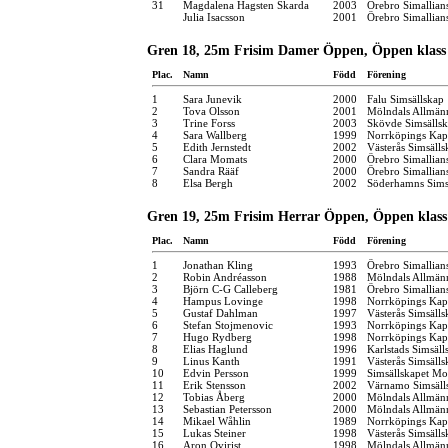
31
Magdalena Hagsten Skarda
2003
Örebro Simallian
Julia Isacsson
2001
Örebro Simallian
Gren 18, 25m Frisim Damer Öppen, Öppen klass 
Plac.
Namn
Född
Förening
1
Sara Junevik
2000
Falu Simsällskap
2
Tova Olsson
2001
Mölndals Allmänn
3
Trine Forss
2003
Skövde Simsälls
4
Sara Wallberg
1999
Norrköpings Kap
5
Edith Jernstedt
2002
Västerås Simsälls
6
Clara Momats
2000
Örebro Simallian
7
Sandra Rääf
2000
Örebro Simallian
8
Elsa Bergh
2002
Söderhamns Sims
Gren 19, 25m Frisim Herrar Öppen, Öppen klass
Plac.
Namn
Född
Förening
1
Jonathan Kling
1993
Örebro Simallian
2
Robin Andréasson
1988
Mölndals Allmänn
3
Björn C-G Calleberg
1981
Örebro Simallian
4
Hampus Lovinge
1998
Norrköpings Kap
5
Gustaf Dahlman
1997
Västerås Simsälls
6
Stefan Stojmenovic
1993
Norrköpings Kap
7
Hugo Rydberg
1998
Norrköpings Kap
8
Elias Haglund
1996
Karlstads Simsäll
9
Linus Kanth
1991
Västerås Simsälls
10
Edvin Persson
1999
Simsällskapet Mo
11
Erik Stensson
2002
Värnamo Simsäll
12
Tobias Åberg
2000
Mölndals Allmänn
13
Sebastian Petersson
2000
Mölndals Allmänn
14
Mikael Wåhlin
1989
Norrköpings Kap
15
Lukas Steiner
1998
Västerås Simsälls
16
Aron Qvirist
1998
Mölndals Allmänn