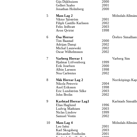
Gijs Dijkhuizen
2000
Gellert Szabo
2001
Jonathan Holmberg
2000
5
Mass Lag 2
Mölndals Allmänn
Viktor Sjöström
2001
Filiph Castillo Karlsson
2002
Felix Jedbratt
2003
Aron Qvirist
1998
6
Ösa Herrar
Örebro Simallian
Tim Baastad
2000
Adrijan Danqi
2002
Michal Laszewski
2002
Oscar Wilhelmsson
2002
7
Varberg Herrar 1
Varberg Sim
Hjalmar Löfvenborg
1999
Erik Josefson
2000
Albin Larsson
1998
Noa Carlenius
2002
8
Nkk Herrar Lag 2
Norrköpings Kap
Nikola Petrovic
2004
Axel Eriksson
1998
Eric Lundström Silke
2003
John Brolin
2002
9
Karlstad Herrar Lag1
Karlstads Simsäll
Elias Haglund
1996
Ludvig Mathisen
2003
Niclas Lindow
1999
Samuel Vestin
2002
10
Mass Lag 4
Mölndals Allmänn
Leo Iséni
2001
Karl Skogsberg
2003
Alexander Fredholm
2001