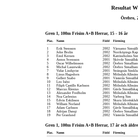
Resultat W
Örebro, 
Gren 1, 100m Frisim A+B Herrar, 15 - 16 år
Plac.
Namn
Född
Förening
1
Erik Stensson
2002
Värnamo Simsäll
2
John Brolin
2002
Norrköpings Kap
3
Emil Kernen
2002
Katrineholms Sim
4
Anton Svensson
2001
Skövde Simsälls
5
Oscar Wilhelmsson
2002
Örebro Simallian
6
Michal Laszewski
2002
Örebro Simallian
7
Vidar Lindqvist
2001
Strängnäs Simkl
8
Linus Hagedorn
2002
Mölndals Allmänn
9
Gellert Szabo
2001
Västerås Simsälls
10
Leo Iséni
2001
Mölndals Allmänn
11
Filiph Castillo Karlsson
2002
Mölndals Allmänn
12
Marcus Ålenius
2001
Gävle Simsällska
13
Alexander Fredholm
2001
Mölndals Allmänn
14
Noa Carlenius
2002
Varberg Sim
15
Edvin Eskilsson
2002
Skuru Idrottsklu
16
William Norland
2001
Mölndals Allmänn
17
Adam Carlsson
2001
Gävle Simsällska
18
Adrijan Danqi
2002
Örebro Simallian
19
Per Granlund
2002
Västerås Simsälls
Gren 1, 100m Frisim A+B Herrar, 17 år och äldre
Plac.
Namn
Född
Förening