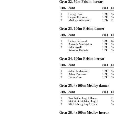
Gren 22, 50m Frisim herrar
Plac.
Namn
Född
Fö
1
Georg Hess
1996
Si
2
Casper Ericsson
1996
Si
3
Mathias Johansson
1997
Tr
Gren 23, 100m Frisim damer
Plac.
Namn
Född
Fö
1
Céline Bertrand
1995
Ka
2
Amanda Sundström
1995
Sk
3
Julia Rosell
1995
Si
Rebecka Honnér
1995
Si
Gren 24, 100m Frisim herrar
Plac.
Namn
Född
Fö
1
Johan Andersson
1995
Sk
2
Adam Paulsson
1995
Si
3
Dennis Tan
1995
Si
Gren 25, 4x100m Medley damer
Plac.
Namn
Född
Fö
1
Trollhättan Lag 1 Damer
Tr
2
Skäret Simsällskap Lag 1
Sk
3
SK Elfsborg Lag 1 Flick
Si
Gren 26, 4x100m Medley herrar