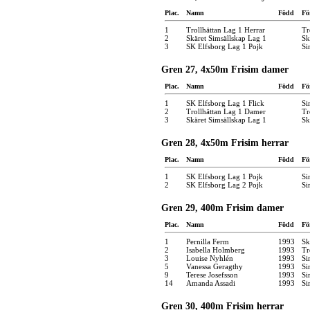
Plac.
Namn
Född
Fö
1
Trollhättan Lag 1 Herrar
Tr
2
Skäret Simsällskap Lag 1
Sk
3
SK Elfsborg Lag 1 Pojk
Si
Gren 27, 4x50m Frisim damer
Plac.
Namn
Född
Fö
1
SK Elfsborg Lag 1 Flick
Si
2
Trollhättan Lag 1 Damer
Tr
3
Skäret Simsällskap Lag 1
Sk
Gren 28, 4x50m Frisim herrar
Plac.
Namn
Född
Fö
1
SK Elfsborg Lag 1 Pojk
Si
2
SK Elfsborg Lag 2 Pojk
Si
Gren 29, 400m Frisim damer
Plac.
Namn
Född
Fö
1
Pernilla Ferm
1993
Sk
2
Isabella Holmberg
1993
Tr
3
Louise Nyhlén
1993
Si
5
Vanessa Geragthy
1993
Si
9
Terese Josefsson
1993
Si
14
Amanda Assadi
1993
Si
Gren 30, 400m Frisim herrar