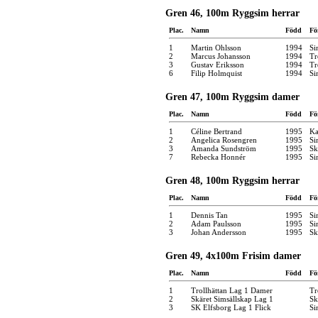
Gren 46, 100m Ryggsim herrar
Plac.
Namn
Född
Fö
1
Martin Ohlsson
1994
Si
2
Marcus Johansson
1994
Tr
3
Gustav Eriksson
1994
Tr
6
Filip Holmquist
1994
Si
Gren 47, 100m Ryggsim damer
Plac.
Namn
Född
Fö
1
Céline Bertrand
1995
Ka
2
Angelica Rosengren
1995
Si
3
Amanda Sundström
1995
Sk
7
Rebecka Honnér
1995
Si
Gren 48, 100m Ryggsim herrar
Plac.
Namn
Född
Fö
1
Dennis Tan
1995
Si
2
Adam Paulsson
1995
Si
3
Johan Andersson
1995
Sk
Gren 49, 4x100m Frisim damer
Plac.
Namn
Född
Fö
1
Trollhättan Lag 1 Damer
Tr
2
Skäret Simsällskap Lag 1
Sk
3
SK Elfsborg Lag 1 Flick
Si