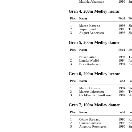
Matilda Johansson
1993
Si
Gren 4, 200m Medley herrar
Plac.
Namn
Född
Fö
1
Martin Kastebo
1993
Sk
2
Jesper Lund
1993
Tr
3
August Andersson
1993
Sk
Gren 5, 200m Medley damer
Plac.
Namn
Född
Fö
1
Erika Carlén
1994
Ti
2
Linnéa Winlöf
1994
Fa
3
Erica Andersson
1994
Ka
Gren 6, 200m Medley herrar
Plac.
Namn
Född
Fö
1
Martin Ohlsson
1994
Si
2
Marcus Johansson
1994
Tr
3
Carl-Henrik Henriksson
1994
Sk
Gren 7, 100m Medley damer
Plac.
Namn
Född
Fö
1
Céline Bertrand
1995
Ka
2
Linnéa Carlsson
1995
Ka
3
Angelica Rosengren
1995
Si