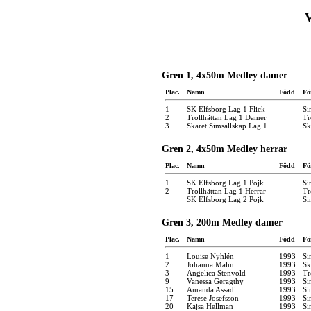
Gren 1, 4x50m Medley damer
Plac.
Namn
Född
Fö
1
SK Elfsborg Lag 1 Flick
Si
2
Trollhättan Lag 1 Damer
Tr
3
Skäret Simsällskap Lag 1
Sk
Gren 2, 4x50m Medley herrar
Plac.
Namn
Född
Fö
1
SK Elfsborg Lag 1 Pojk
Si
2
Trollhättan Lag 1 Herrar
Tr
SK Elfsborg Lag 2 Pojk
Si
Gren 3, 200m Medley damer
Plac.
Namn
Född
Fö
1
Louise Nyhlén
1993
Si
2
Johanna Malm
1993
Sk
3
Angelica Stenvold
1993
Tr
9
Vanessa Geragthy
1993
Si
15
Amanda Assadi
1993
Si
17
Terese Josefsson
1993
Si
20
Kajsa Hellman
1993
Si