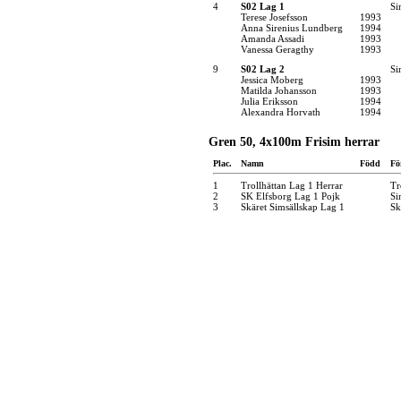
4
S02 Lag 1
Si
Terese Josefsson
1993
Anna Sirenius Lundberg
1994
Amanda Assadi
1993
Vanessa Geragthy
1993
9
S02 Lag 2
Si
Jessica Moberg
1993
Matilda Johansson
1993
Julia Eriksson
1994
Alexandra Horvath
1994
Gren 50, 4x100m Frisim herrar
Plac.
Namn
Född
Fö
1
Trollhättan Lag 1 Herrar
Tr
2
SK Elfsborg Lag 1 Pojk
Si
3
Skäret Simsällskap Lag 1
Sk