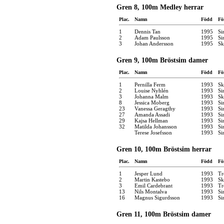
Gren 8, 100m Medley herrar
Plac.
Namn
Född
Fö
1
Dennis Tan
1995
Si
2
Adam Paulsson
1995
Si
3
Johan Andersson
1995
Sk
Gren 9, 100m Bröstsim damer
Plac.
Namn
Född
Fö
1
Pernilla Ferm
1993
Sk
2
Louise Nyhlén
1993
Si
3
Johanna Malm
1993
Sk
8
Jessica Moberg
1993
Si
23
Vanessa Geragthy
1993
Si
27
Amanda Assadi
1993
Si
29
Kajsa Hellman
1993
Si
32
Matilda Johansson
1993
Si
Terese Josefsson
1993
Si
Gren 10, 100m Bröstsim herrar
Plac.
Namn
Född
Fö
1
Jesper Lund
1993
Tr
2
Martin Kastebo
1993
Sk
3
Emil Cardebrant
1993
Tr
13
Nils Montalva
1993
Si
16
Magnus Sigurdsson
1993
Si
Gren 11, 100m Bröstsim damer