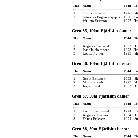
Plac.
Namn
Född
Fö
1
Casper Ericsson
1996
Si
2
Sebastian Engfors-Nyqvist
1996
Si
William Ericsson
1997
Tr
Gren 35, 100m Fjärilsim damer
Plac.
Namn
Född
Fö
1
Angelica Stenvold
1993
Tr
2
Isabella Holmberg
1993
Tr
3
Louise Nyhlén
1993
Si
Gren 36, 100m Fjärilsim herrar
Plac.
Namn
Född
Fö
1
Robin Eskilsson
1993
Sk
2
Martin Kastebo
1993
Sk
3
Jesper Lund
1993
Tr
Gren 37, 50m Fjärilsim damer
Plac.
Namn
Född
Fö
1
Lovisa Westerlund
1994
Li
2
Angelica Josefsson
1994
Tr
3
Felicia Eriksson
1994
Si
Gren 38, 50m Fjärilsim herrar
Plac.
Namn
Född
Fö