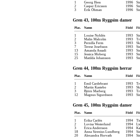
1
Georg Hess
1996
Si
2
Casper Ericsson
1996
Si
3
Erik Öhman
1996
Si
Gren 43, 100m Ryggsim damer
Plac.
Namn
Född
Fö
1
Louise Nyhlén
1993
Si
2
Malin Malcolm
1993
Tr
3
Pernilla Ferm
1993
Sk
7
Terese Josefsson
1993
Si
13
Amanda Assadi
1993
Si
15
Jessica Moberg
1993
Si
25
Matilda Johansson
1993
Si
Gren 44, 100m Ryggsim herrar
Plac.
Namn
Född
Fö
1
Emil Cardebrant
1993
Tr
2
Martin Kastebo
1993
Sk
3
Björn Marberg
1993
Tr
12
Magnus Sigurdsson
1993
Si
Gren 45, 100m Ryggsim damer
Plac.
Namn
Född
Fö
1
Erika Carlén
1994
Ti
2
Lovisa Westerlund
1994
Li
3
Erica Andersson
1994
Ka
18
Anna Sirenius Lundberg
1994
Si
20
Alexandra Horvath
1994
Si