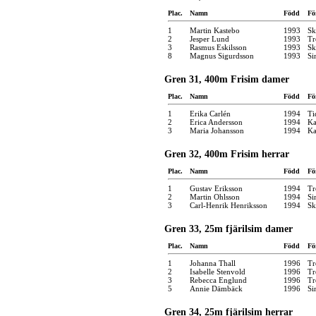
Plac.
Namn
Född
Fö
1
Martin Kastebo
1993
Sk
2
Jesper Lund
1993
Tr
3
Rasmus Eskilsson
1993
Sk
8
Magnus Sigurdsson
1993
Si
Gren 31, 400m Frisim damer
Plac.
Namn
Född
Fö
1
Erika Carlén
1994
Ti
2
Erica Andersson
1994
Ka
3
Maria Johansson
1994
Ka
Gren 32, 400m Frisim herrar
Plac.
Namn
Född
Fö
1
Gustav Eriksson
1994
Tr
2
Martin Ohlsson
1994
Si
3
Carl-Henrik Henriksson
1994
Sk
Gren 33, 25m fjärilsim damer
Plac.
Namn
Född
Fö
1
Johanna Thall
1996
Tr
2
Isabelle Stenvold
1996
Tr
3
Rebecca Englund
1996
Tr
5
Annie Dämbäck
1996
Si
Gren 34, 25m fjärilsim herrar