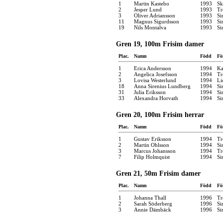
1
Martin Kastebo
1993
Sk
2
Jesper Lund
1993
Tr
3
Oliver Adriansson
1993
Si
11
Magnus Sigurdsson
1993
Si
19
Nils Montalva
1993
Si
Gren 19, 100m Frisim damer
Plac.
Namn
Född
Fö
1
Erica Andersson
1994
Ka
2
Angelica Josefsson
1994
Tr
3
Lovisa Westerlund
1994
Li
18
Anna Sirenius Lundberg
1994
Si
31
Julia Eriksson
1994
Si
33
Alexandra Horvath
1994
Si
Gren 20, 100m Frisim herrar
Plac.
Namn
Född
Fö
1
Gustav Eriksson
1994
Tr
2
Martin Ohlsson
1994
Si
3
Marcus Johansson
1994
Tr
7
Filip Holmquist
1994
Si
Gren 21, 50m Frisim damer
Plac.
Namn
Född
Fö
1
Johanna Thall
1996
Tr
2
Sarah Söderberg
1996
Si
3
Annie Dämbäck
1996
Si