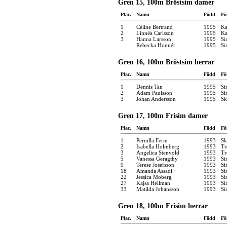
Gren 15, 100m Bröstsim damer
Plac.
Namn
Född
Fö
1
Céline Bertrand
1995
Ka
2
Linnéa Carlsson
1995
Ka
3
Hanna Larsson
1995
Si
Rebecka Honnér
1995
Si
Gren 16, 100m Bröstsim herrar
Plac.
Namn
Född
Fö
1
Dennis Tan
1995
Si
2
Adam Paulsson
1995
Si
3
Johan Andersson
1995
Sk
Gren 17, 100m Frisim damer
Plac.
Namn
Född
Fö
1
Pernilla Ferm
1993
Sk
2
Isabella Holmberg
1993
Tr
3
Angelica Stenvold
1993
Tr
5
Vanessa Geragthy
1993
Si
9
Terese Josefsson
1993
Si
18
Amanda Assadi
1993
Si
22
Jessica Moberg
1993
Si
27
Kajsa Hellman
1993
Si
33
Matilda Johansson
1993
Si
Gren 18, 100m Frisim herrar
Plac.
Namn
Född
Fö