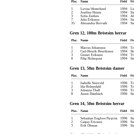
Plac.
Namn
Född
Fö
1
Lovisa Westerlund
1994
Li
2
Josefine Heintz
1994
Si
3
Sofia Ziethen
1994
Al
7
Julia Eriksson
1994
Si
35
Alexandra Horvath
1994
Si
Gren 12, 100m Bröstsim herrar
Plac.
Namn
Född
Fö
1
Marcus Johansson
1994
Tr
2
Carl-Henrik Henriksson
1994
Sk
3
Gustav Eriksson
1994
Tr
8
Filip Holmquist
1994
Si
Gren 13, 50m Bröstsim damer
Plac.
Namn
Född
Fö
1
Isabelle Stenvold
1996
Tr
2
Ida Holmedahl
1996
Tr
3
Johanna Thall
1996
Tr
8
Annie Dämbäck
1996
Si
Gren 14, 50m Bröstsim herrar
Plac.
Namn
Född
Fö
1
Sebastian Engfors-Nyqvist
1996
Si
2
Casper Ericsson
1996
Si
3
Erik Öhman
1996
Si