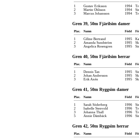
1
Gustav Eriksson
1994
Tr
2
Martin Ohlsson
1994
Si
3
Marcus Johansson
1994
Tr
Gren 39, 50m Fjärilsim damer
Plac.
Namn
Född
Fö
1
Céline Bertrand
1995
Ka
2
Amanda Sundström
1995
Sk
3
Angelica Rosengren
1995
Si
Gren 40, 50m Fjärilsim herrar
Plac.
Namn
Född
Fö
1
Dennis Tan
1995
Si
2
Johan Andersson
1995
Sk
3
Erik Axén
1995
Sk
Gren 41, 50m Ryggsim damer
Plac.
Namn
Född
Fö
1
Sarah Söderberg
1996
Si
2
Isabelle Stenvold
1996
Tr
3
Johanna Thall
1996
Tr
5
Annie Dämbäck
1996
Si
Gren 42, 50m Ryggsim herrar
Plac.
Namn
Född
Fö