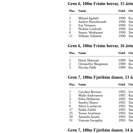
Gren 6, 100m Frisim herrar, 15 åri
Plac.
Namn
Född
För
1
Mikael Agdahl
1990
Kun
2
Anders Harnebrandt
1990
Si
3
Esa Virtanen
1990
Gö
5
Nicklas Lindroth
1990
Si
6
Jimmy Weidmann
1990
Si
11
William Tellstedt
1990
Si
Gren 6, 100m Frisim herrar, 16 åri
Plac.
Namn
Född
För
1
Deniz Hekmati
1989
Si
2
Christoffer Bengtsson
1989
Kun
3
Nicolas Fälth
1989
Kun
Gren 7, 100m Fjärilsim damer, 13 å
Plac.
Namn
Född
För
1
Caroline Bornius
1992
Gö
2
Malin Andreasson
1992
Kun
3
Ebba Hellström
1992
Si
5
Sandra Olsson
1992
Si
6
Alicia Lundqvist
1992
Si
17
Nadia Zabihi
1992
Si
25
Terese Josefsson
1993
Si
30
Amanda Assadi
1993
Si
31
Vanessa Geragthy
1993
Si
Gren 7, 100m Fjärilsim damer, 14 å