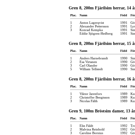
Gren 8, 200m Fjärilsim herrar, 14 å
Plac.
Namn
Född
För
1
Anton Lagerqvist
1991
Gö
2
Alexander Pettersson
1991
Lys
3
Konrad Kempka
1991
Si
Eddie Sjögren-Hedberg
1991
Si
Gren 8, 200m Fjärilsim herrar, 15 å
Plac.
Namn
Född
För
1
Anders Harnebrandt
1990
Si
2
Esa Virtanen
1990
Gö
3
Carl Olander
1990
Gö
5
William Tellstedt
1990
Si
Gren 8, 200m Fjärilsim herrar, 16 å
Plac.
Namn
Född
För
1
Viktor Jarenfors
1989
Kun
2
Christoffer Bengtsson
1989
Kun
3
Nicolas Fälth
1989
Kun
Gren 9, 100m Bröstsim damer, 13 år
Plac.
Namn
Född
För
1
Elin Fäldt
1992
Tro
2
Malvina Reinhold
1992
Gö
3
Caroline Bornius
1992
Gö