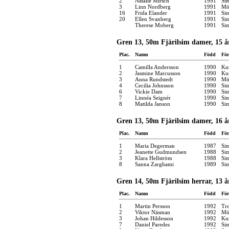
2
Natalie Mirsch
1991
Si
3
Linn Nordberg
1991
Möl
16
Frida Elander
1991
Si
20
Ellen Svanberg
1991
Si
Therese Moberg
1991
Si
Gren 13, 50m Fjärilsim damer, 15 å
Plac.
Namn
Född
För
1
Camilla Andersson
1990
Kun
2
Jasmine Marcusson
1990
Kun
3
Anna Rundstedt
1990
Möl
4
Cecilia Johnsson
1990
Si
6
Vickie Dam
1990
Si
7
Linnéa Seignér
1990
Si
8
Matilda Janson
1990
Si
Gren 13, 50m Fjärilsim damer, 16 å
Plac.
Namn
Född
För
1
Maria Degerman
1987
Si
2
Jeanette Gudmundsen
1988
Si
3
Klara Hellström
1988
Si
8
Sanna Zarghami
1989
Si
Gren 14, 50m Fjärilsim herrar, 13 å
Plac.
Namn
Född
För
1
Martin Persson
1992
Tro
2
Viktor Näsman
1992
Möl
3
Johan Hildesson
1992
Kun
7
Daniel Paredes
1992
Si