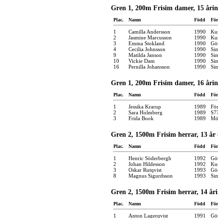
Gren 1, 200m Frisim damer, 15 åri
Plac.
Namn
Född
För
1
Camilla Andersson
1990
Kun
2
Jasmine Marcusson
1990
Kun
3
Emma Stokland
1990
Gö
4
Cecilia Johnsson
1990
Si
9
Matilda Janson
1990
Si
10
Vickie Dam
1990
Si
16
Pernilla Johansson
1990
Si
Gren 1, 200m Frisim damer, 16 åri
Plac.
Namn
Född
För
1
Jessika Krarup
1989
Fö
2
Sara Holmberg
1989
S7
3
Frida Book
1989
Möl
Gren 2, 1500m Frisim herrar, 13 år
Plac.
Namn
Född
För
1
Henric Söderbergh
1992
Gö
2
Johan Hildesson
1992
Kun
3
Oskar Rutqvist
1993
Gö
8
Magnus Sigurdsson
1993
Si
Gren 2, 1500m Frisim herrar, 14 år
Plac.
Namn
Född
För
1
Anton Lagerqvist
1991
Gö