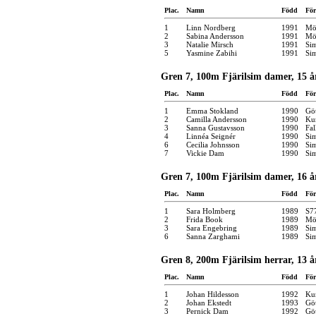
Plac.
Namn
Född
För
1
Linn Nordberg
1991
Möl
2
Sabina Andersson
1991
Möl
3
Natalie Mirsch
1991
Si
5
Yasmine Zabihi
1991
Si
Gren 7, 100m Fjärilsim damer, 15 å
Plac.
Namn
Född
För
1
Emma Stokland
1990
Gö
2
Camilla Andersson
1990
Kun
3
Sanna Gustavsson
1990
Fal
4
Linnéa Seignér
1990
Si
6
Cecilia Johnsson
1990
Si
7
Vickie Dam
1990
Si
Gren 7, 100m Fjärilsim damer, 16 å
Plac.
Namn
Född
För
1
Sara Holmberg
1989
S7
2
Frida Book
1989
Möl
3
Sara Engebring
1989
Si
6
Sanna Zarghami
1989
Si
Gren 8, 200m Fjärilsim herrar, 13 å
Plac.
Namn
Född
För
1
Johan Hildesson
1992
Kun
2
Johan Ekstedt
1993
Gö
3
Pernick Dam
1992
Gö