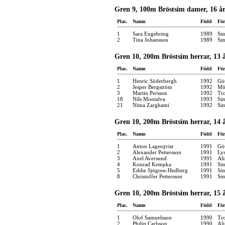
Gren 9, 100m Bröstsim damer, 16 å
Plac.
Namn
Född
För
1
Sara Engebring
1989
Si
2
Tina Johansson
1989
Si
Gren 10, 200m Bröstsim herrar, 13 
Plac.
Namn
Född
För
1
Henric Söderbergh
1992
Gö
2
Jesper Bergström
1992
Möl
3
Martin Persson
1992
Tro
18
Nils Montalva
1993
Si
21
Nima Zarghami
1992
Si
Gren 10, 200m Bröstsim herrar, 14 
Plac.
Namn
Född
För
1
Anton Lagerqvist
1991
Gö
2
Alexander Pettersson
1991
Lys
3
Axel Aversund
1991
Ali
4
Konrad Kempka
1991
Si
5
Eddie Sjögren-Hedberg
1991
Si
8
Christoffer Pettersson
1991
Si
Gren 10, 200m Bröstsim herrar, 15 
Plac.
Namn
Född
För
1
Olof Samuelsson
1990
Tro
2
Philip Carlsson
1990
Ali