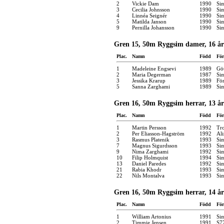
2
Vickie Dam
1990
Si
3
Cecilia Johnsson
1990
Si
4
Linnéa Seignér
1990
Si
5
Matilda Janson
1990
Si
9
Pernilla Johansson
1990
Si
Gren 15, 50m Ryggsim damer, 16 år
Plac.
Namn
Född
För
1
Madeleine Engsevi
1989
Gö
2
Maria Degerman
1987
Si
3
Jessika Krarup
1989
Fö
5
Sanna Zarghami
1989
Si
Gren 16, 50m Ryggsim herrar, 13 år
Plac.
Namn
Född
För
1
Martin Persson
1992
Tro
2
Per Eliasson-Hagström
1992
Ali
3
Rasmus Platenik
1993
Si
7
Magnus Sigurdsson
1993
Si
9
Nima Zarghami
1992
Si
10
Filip Holmquist
1994
Si
13
Daniel Paredes
1992
Si
21
Rabia Khodr
1993
Si
22
Nils Montalva
1993
Si
Gren 16, 50m Ryggsim herrar, 14 år
Plac.
Namn
Född
För
1
William Artonius
1991
Si
2
Timmie Jensen
1991
S7