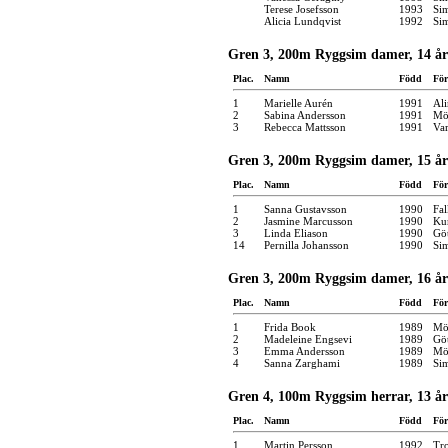
Terese Josefsson
1993
Si
Alicia Lundqvist
1992
Si
Gren 3, 200m Ryggsim damer, 14 år
Plac.
Namn
Född
För
1
Marielle Aurén
1991
Ali
2
Sabina Andersson
1991
Möl
3
Rebecca Mattsson
1991
Var
Gren 3, 200m Ryggsim damer, 15 år
Plac.
Namn
Född
För
1
Sanna Gustavsson
1990
Fal
2
Jasmine Marcusson
1990
Kun
3
Linda Eliason
1990
Gö
14
Pernilla Johansson
1990
Si
Gren 3, 200m Ryggsim damer, 16 år
Plac.
Namn
Född
För
1
Frida Book
1989
Möl
2
Madeleine Engsevi
1989
Gö
3
Emma Andersson
1989
Möl
4
Sanna Zarghami
1989
Si
Gren 4, 100m Ryggsim herrar, 13 år
Plac.
Namn
Född
För
1
Martin Persson
1992
Tro