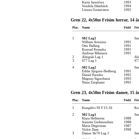
Karin Jarenfors
1993
Vendela Dämbäck
1994
Linnea Gustavsson
1992
Gren 22, 4x50m Frisim herrar, 14 å
Plac.
Namn
Född
För
1
S02 Lag1
Si
William Artonius
1991
Otto Halling
1991
Konrad Kempka
1991
Andreas Månsson
1991
2
Alingsås Lag 1
Ali
3
S77 Lag 1
S7
4
S02 Lag2
Si
Eddie Sjögren-Hedberg
1991
Daniel Paredes
1992
Magnus Sigurdsson
1993
Nima Zarghami
1992
Gren 23, 4x50m Frisim damer, 15 år
Plac.
Namn
Född
För
1
Kungälvs SS F.15-16
Kun
2
S02 Lag1
Si
Klara Hellström
1988
Jeanette Gudmundsen
1988
Maria Degerman
1987
Vickie Dam
1990
3
Damer Sk70 Lag 1
Si