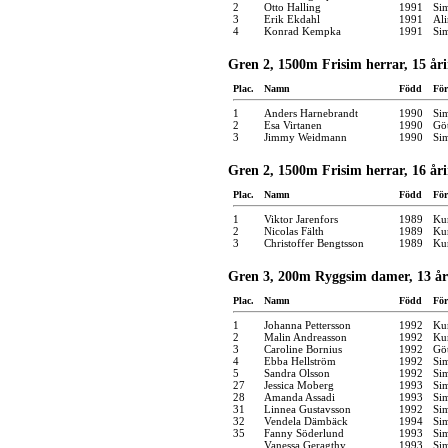
2
Otto Halling
1991
Si
3
Erik Ekdahl
1991
Ali
4
Konrad Kempka
1991
Si
Gren 2, 1500m Frisim herrar, 15 år
Plac.
Namn
Född
För
1
Anders Harnebrandt
1990
Si
2
Esa Virtanen
1990
Gö
3
Jimmy Weidmann
1990
Si
Gren 2, 1500m Frisim herrar, 16 år
Plac.
Namn
Född
För
1
Viktor Jarenfors
1989
Kun
2
Nicolas Fälth
1989
Kun
3
Christoffer Bengtsson
1989
Kun
Gren 3, 200m Ryggsim damer, 13 år
Plac.
Namn
Född
För
1
Johanna Pettersson
1992
Kun
2
Malin Andreasson
1992
Kun
3
Caroline Bornius
1992
Gö
4
Ebba Hellström
1992
Si
5
Sandra Olsson
1992
Si
27
Jessica Moberg
1993
Si
28
Amanda Assadi
1993
Si
31
Linnea Gustavsson
1992
Si
32
Vendela Dämbäck
1994
Si
35
Fanny Söderlund
1993
Si
Vanessa Geragthy
1993
Si