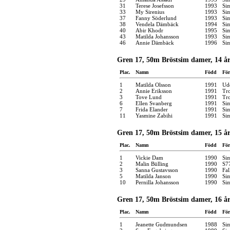
31
Terese Josefsson
1993
Si
33
My Sirenius
1993
Si
37
Fanny Söderlund
1993
Si
38
Vendela Dämbäck
1994
Si
40
Abir Khodr
1995
Si
43
Matilda Johansson
1993
Si
46
Annie Dämbäck
1996
Si
Gren 17, 50m Bröstsim damer, 14 å
Plac.
Namn
Född
För
1
Matilda Olsson
1991
Udd
2
Annie Eriksson
1991
Tro
3
Tove Lund
1991
Tro
6
Ellen Svanberg
1991
Si
7
Frida Elander
1991
Si
11
Yasmine Zabihi
1991
Si
Gren 17, 50m Bröstsim damer, 15 å
Plac.
Namn
Född
För
1
Vickie Dam
1990
Si
2
Malin Bülling
1990
S7
3
Sanna Gustavsson
1990
Fal
5
Matilda Janson
1990
Si
10
Pernilla Johansson
1990
Si
Gren 17, 50m Bröstsim damer, 16 år
Plac.
Namn
Född
För
1
Jeanette Gudmundsen
1988
Si