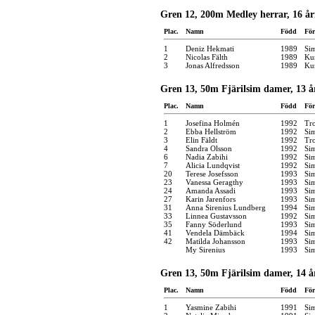
Gren 12, 200m Medley herrar, 16 år
Plac.
Namn
Född
För
1
Deniz Hekmati
1989
Si
2
Nicolas Fälth
1989
Kun
3
Jonas Alfredsson
1989
Kun
Gren 13, 50m Fjärilsim damer, 13 å
Plac.
Namn
Född
För
1
Josefina Holmén
1992
Tro
2
Ebba Hellström
1992
Si
3
Elin Fäldt
1992
Tro
4
Sandra Olsson
1992
Si
6
Nadia Zabihi
1992
Si
7
Alicia Lundqvist
1992
Si
20
Terese Josefsson
1993
Si
23
Vanessa Geragthy
1993
Si
24
Amanda Assadi
1993
Si
27
Karin Jarenfors
1993
Si
31
Anna Sirenius Lundberg
1994
Si
33
Linnea Gustavsson
1992
Si
35
Fanny Söderlund
1993
Si
41
Vendela Dämbäck
1994
Si
42
Matilda Johansson
1993
Si
My Sirenius
1993
Si
Gren 13, 50m Fjärilsim damer, 14 å
Plac.
Namn
Född
För
1
Yasmine Zabihi
1991
Si