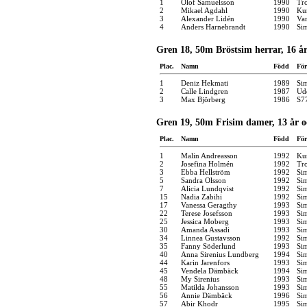
1
Olof Samuelsson
1990
Tro
2
Mikael Agdahl
1990
Kun
3
Alexander Lidén
1990
Var
4
Anders Harnebrandt
1990
Si
Gren 18, 50m Bröstsim herrar, 16 år
Plac.
Namn
Född
För
1
Deniz Hekmati
1989
Si
2
Calle Lindgren
1987
Udd
3
Max Björberg
1986
S7
Gren 19, 50m Frisim damer, 13 år o
Plac.
Namn
Född
För
1
Malin Andreasson
1992
Kun
2
Josefina Holmén
1992
Tro
3
Ebba Hellström
1992
Si
5
Sandra Olsson
1992
Si
7
Alicia Lundqvist
1992
Si
15
Nadia Zabihi
1992
Si
17
Vanessa Geragthy
1993
Si
22
Terese Josefsson
1993
Si
25
Jessica Moberg
1993
Si
30
Amanda Assadi
1993
Si
34
Linnea Gustavsson
1992
Si
35
Fanny Söderlund
1993
Si
40
Anna Sirenius Lundberg
1994
Si
44
Karin Jarenfors
1993
Si
45
Vendela Dämbäck
1994
Si
48
My Sirenius
1993
Si
55
Matilda Johansson
1993
Si
56
Annie Dämbäck
1996
Si
57
Abir Khodr
1995
Si