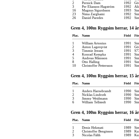
2
Pernick Dam
1992
Gö
3
Per Eliasson-Hagström
1992
Ali
16
Magnus Sigurdsson
1993
Si
23
Nima Zarghami
1992
Si
26
Daniel Paredes
1992
Si
Gren 4, 100m Ryggsim herrar, 14 år
Plac.
Namn
Född
För
1
William Artonius
1991
Si
2
Anton Lagerqvist
1991
Gö
3
Timmie Jensen
1991
S7
4
Konrad Kempka
1991
Si
5
Andreas Månsson
1991
Si
8
Otto Halling
1991
Si
10
Christoffer Pettersson
1991
Si
Gren 4, 100m Ryggsim herrar, 15 år
Plac.
Namn
Född
För
1
Anders Harnebrandt
1990
Si
2
Nicklas Lindroth
1990
Si
3
Jimmy Weidmann
1990
Si
6
William Tellstedt
1990
Si
Gren 4, 100m Ryggsim herrar, 16 år
Plac.
Namn
Född
För
1
Deniz Hekmati
1989
Si
2
Christoffer Bengtsson
1989
Kun
3
Nicolas Fälth
1989
Kun