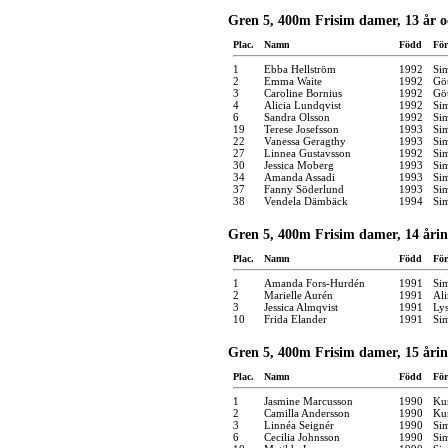
Gren 5, 400m Frisim damer, 13 år o
Plac.
Namn
Född
För
1
Ebba Hellström
1992
Si
2
Emma Waite
1992
Gö
3
Caroline Bornius
1992
Gö
4
Alicia Lundqvist
1992
Si
6
Sandra Olsson
1992
Si
19
Terese Josefsson
1993
Si
22
Vanessa Geragthy
1993
Si
27
Linnea Gustavsson
1992
Si
30
Jessica Moberg
1993
Si
34
Amanda Assadi
1993
Si
37
Fanny Söderlund
1993
Si
38
Vendela Dämbäck
1994
Si
Gren 5, 400m Frisim damer, 14 åri
Plac.
Namn
Född
För
1
Amanda Fors-Hurdén
1991
Si
2
Marielle Aurén
1991
Ali
3
Jessica Almqvist
1991
Lys
10
Frida Elander
1991
Si
Gren 5, 400m Frisim damer, 15 åri
Plac.
Namn
Född
För
1
Jasmine Marcusson
1990
Kun
2
Camilla Andersson
1990
Kun
3
Linnéa Seignér
1990
Si
6
Cecilia Johnsson
1990
Si