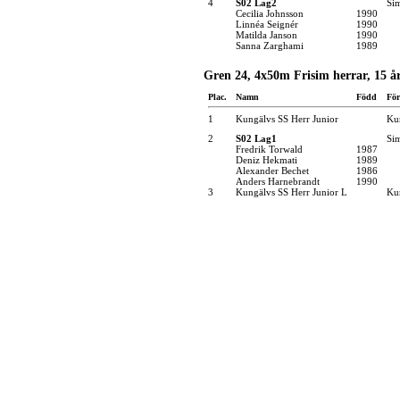
4
S02 Lag2
Si
Cecilia Johnsson
1990
Linnéa Seignér
1990
Matilda Janson
1990
Sanna Zarghami
1989
Gren 24, 4x50m Frisim herrar, 15 år
Plac.
Namn
Född
För
1
Kungälvs SS Herr Junior
Kun
2
S02 Lag1
Si
Fredrik Torwald
1987
Deniz Hekmati
1989
Alexander Bechet
1986
Anders Harnebrandt
1990
3
Kungälvs SS Herr Junior L
Kun