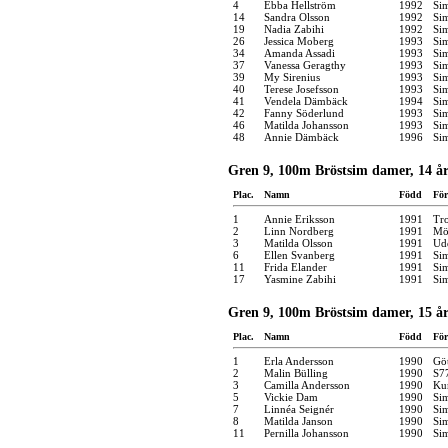
4
Ebba Hellström
1992
Si
14
Sandra Olsson
1992
Si
19
Nadia Zabihi
1992
Si
26
Jessica Moberg
1993
Si
34
Amanda Assadi
1993
Si
37
Vanessa Geragthy
1993
Si
39
My Sirenius
1993
Si
40
Terese Josefsson
1993
Si
41
Vendela Dämbäck
1994
Si
42
Fanny Söderlund
1993
Si
46
Matilda Johansson
1993
Si
48
Annie Dämbäck
1996
Si
Gren 9, 100m Bröstsim damer, 14 å
Plac.
Namn
Född
För
1
Annie Eriksson
1991
Tro
2
Linn Nordberg
1991
Möl
3
Matilda Olsson
1991
Udd
6
Ellen Svanberg
1991
Si
11
Frida Elander
1991
Si
17
Yasmine Zabihi
1991
Si
Gren 9, 100m Bröstsim damer, 15 å
Plac.
Namn
Född
För
1
Erla Andersson
1990
Gö
2
Malin Bülling
1990
S7
3
Camilla Andersson
1990
Kun
5
Vickie Dam
1990
Si
7
Linnéa Seignér
1990
Si
8
Matilda Janson
1990
Si
11
Pernilla Johansson
1990
Si