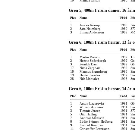
10
Matilda Janson
1990
Si
Gren 5, 400m Frisim damer, 16 åri
Plac.
Namn
Född
För
1
Jessika Krarup
1989
Fö
2
Sara Holmberg
1989
S7
3
Emma Andersson
1989
Möl
Gren 6, 100m Frisim herrar, 13 år 
Plac.
Namn
Född
För
1
Martin Persson
1992
Tro
2
Henric Söderbergh
1992
Gö
3
Pernick Dam
1992
Gö
17
Nima Zarghami
1992
Si
18
Magnus Sigurdsson
1993
Si
19
Daniel Paredes
1992
Si
28
Nils Montalva
1993
Si
Gren 6, 100m Frisim herrar, 14 åri
Plac.
Namn
Född
För
1
Anton Lagerqvist
1991
Gö
2
William Artonius
1991
Si
3
Timmie Jensen
1991
S7
5
Otto Halling
1991
Si
7
Andreas Månsson
1991
Si
8
Eddie Sjögren-Hedberg
1991
Si
9
Konrad Kempka
1991
Si
11
Christoffer Pettersson
1991
Si