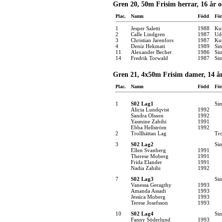
Gren 20, 50m Frisim herrar, 16 år o
Plac.
Namn
Född
För
1
Jesper Saletti
1988
Kun
2
Calle Lindgren
1987
Udd
3
Christian Jarenfors
1987
Kun
4
Deniz Hekmati
1989
Si
11
Alexander Bechet
1986
Si
14
Fredrik Torwald
1987
Si
Gren 21, 4x50m Frisim damer, 14 år
Plac.
Namn
Född
För
1
S02 Lag1
Si
Alicia Lundqvist
1992
Sandra Olsson
1992
Yasmine Zabihi
1991
Ebba Hellström
1992
2
Trollhättan Lag
Tro
3
S02 Lag2
Si
Ellen Svanberg
1991
Therese Moberg
1991
Frida Elander
1991
Nadia Zabihi
1992
7
S02 Lag3
Si
Vanessa Geragthy
1993
Amanda Assadi
1993
Jessica Moberg
1993
Terese Josefsson
1993
10
S02 Lag4
Si
Fanny Söderlund
1993