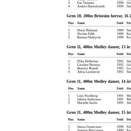
3
Esa Virtanen
1990
Gö
4
Anders Harnebrandt
1990
Si
Gren 10, 200m Bröstsim herrar, 16 
Plac.
Namn
Född
För
1
Deniz Hekmati
1989
Si
2
Nicolas Fälth
1989
Kun
3
Rasmus Hultqvist
1989
Kun
Gren 11, 400m Medley damer, 13 år
Plac.
Namn
Född
För
1
Ebba Hellström
1992
Si
2
Caroline Bornius
1992
Gö
3
Beatrice Brandt
1992
Lys
4
Alicia Lundqvist
1992
Si
Gren 11, 400m Medley damer, 14 år
Plac.
Namn
Född
För
1
Linn Nordberg
1991
Möl
2
Sabina Andersson
1991
Möl
3
Marielle Aurén
1991
Ali
Gren 11, 400m Medley damer, 15 år
Plac.
Namn
Född
För
1
Sanna Gustavsson
1990
Fal
2
Jasmine Marcusson
1990
Kun