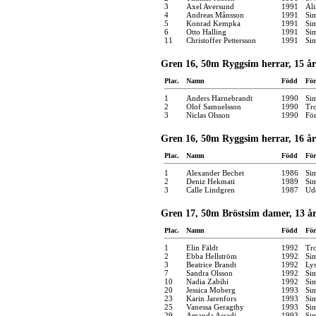
3
Axel Aversund
1991
Ali
4
Andreas Månsson
1991
Si
5
Konrad Kempka
1991
Si
6
Otto Halling
1991
Si
11
Christoffer Pettersson
1991
Si
Gren 16, 50m Ryggsim herrar, 15 år
Plac.
Namn
Född
För
1
Anders Harnebrandt
1990
Si
2
Olof Samuelsson
1990
Tro
3
Niclas Olsson
1990
Fö
Gren 16, 50m Ryggsim herrar, 16 år
Plac.
Namn
Född
För
1
Alexander Bechet
1986
Si
2
Deniz Hekmati
1989
Si
3
Calle Lindgren
1987
Udd
Gren 17, 50m Bröstsim damer, 13 år
Plac.
Namn
Född
För
1
Elin Fäldt
1992
Tro
2
Ebba Hellström
1992
Si
3
Beatrice Brandt
1992
Lys
7
Sandra Olsson
1992
Si
10
Nadia Zabihi
1992
Si
20
Jessica Moberg
1993
Si
23
Karin Jarenfors
1993
Si
25
Vanessa Geragthy
1993
Si
29
Amanda Assadi
1993
Si