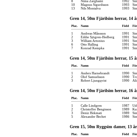
8
Nima Zarghami
1992
Si
10
Magnus Sigurdsson
1993
Si
13
Nils Montalva
1993
Si
Gren 14, 50m Fjärilsim herrar, 14 å
Plac.
Namn
Född
För
1
Andreas Månsson
1991
Si
2
Eddie Sjögren-Hedberg
1991
Si
3
William Artonius
1991
Si
6
Otto Halling
1991
Si
7
Konrad Kempka
1991
Si
Gren 14, 50m Fjärilsim herrar, 15 å
Plac.
Namn
Född
För
1
Anders Harnebrandt
1990
Si
2
Olof Samuelsson
1990
Tro
3
Robert Ljungqvist
1990
Ali
Gren 14, 50m Fjärilsim herrar, 16 å
Plac.
Namn
Född
För
1
Calle Lindgren
1987
Udd
2
Christoffer Bengtsson
1989
Kun
3
Deniz Hekmati
1989
Si
5
Alexander Bechet
1986
Si
Gren 15, 50m Ryggsim damer, 13 år
Plac.
Namn
Född
För