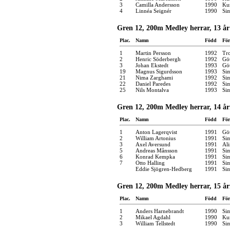
3
Camilla Andersson
1990
Kun
4
Linnéa Seignér
1990
Si
Gren 12, 200m Medley herrar, 13 år
Plac.
Namn
Född
För
1
Martin Persson
1992
Tro
2
Henric Söderbergh
1992
Gö
3
Johan Ekstedt
1993
Gö
19
Magnus Sigurdsson
1993
Si
21
Nima Zarghami
1992
Si
22
Daniel Paredes
1992
Si
25
Nils Montalva
1993
Si
Gren 12, 200m Medley herrar, 14 år
Plac.
Namn
Född
För
1
Anton Lagerqvist
1991
Gö
2
William Artonius
1991
Si
3
Axel Aversund
1991
Ali
5
Andreas Månsson
1991
Si
6
Konrad Kempka
1991
Si
7
Otto Halling
1991
Si
Eddie Sjögren-Hedberg
1991
Si
Gren 12, 200m Medley herrar, 15 år
Plac.
Namn
Född
För
1
Anders Harnebrandt
1990
Si
2
Mikael Agdahl
1990
Kun
3
William Tellstedt
1990
Si