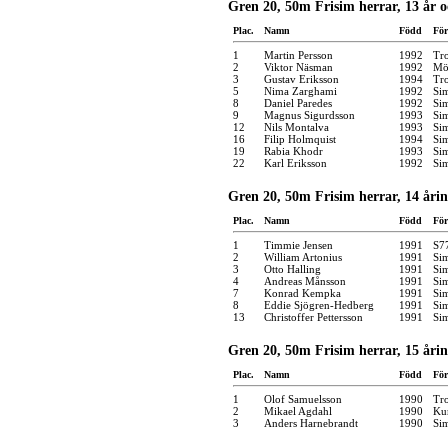
Gren 20, 50m Frisim herrar, 13 år 
Plac.
Namn
Född
För
1
Martin Persson
1992
Tro
2
Viktor Näsman
1992
Möl
3
Gustav Eriksson
1994
Tro
5
Nima Zarghami
1992
Si
8
Daniel Paredes
1992
Si
9
Magnus Sigurdsson
1993
Si
12
Nils Montalva
1993
Si
16
Filip Holmquist
1994
Si
19
Rabia Khodr
1993
Si
22
Karl Eriksson
1992
Si
Gren 20, 50m Frisim herrar, 14 åri
Plac.
Namn
Född
För
1
Timmie Jensen
1991
S7
2
William Artonius
1991
Si
3
Otto Halling
1991
Si
4
Andreas Månsson
1991
Si
7
Konrad Kempka
1991
Si
8
Eddie Sjögren-Hedberg
1991
Si
13
Christoffer Pettersson
1991
Si
Gren 20, 50m Frisim herrar, 15 åri
Plac.
Namn
Född
För
1
Olof Samuelsson
1990
Tro
2
Mikael Agdahl
1990
Kun
3
Anders Harnebrandt
1990
Si