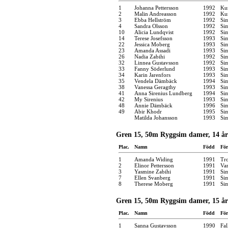
1
Johanna Pettersson
1992
Kun
2
Malin Andreasson
1992
Kun
3
Ebba Hellström
1992
Si
4
Sandra Olsson
1992
Si
10
Alicia Lundqvist
1992
Si
14
Terese Josefsson
1993
Si
22
Jessica Moberg
1993
Si
23
Amanda Assadi
1993
Si
26
Nadia Zabihi
1992
Si
32
Linnea Gustavsson
1992
Si
33
Fanny Söderlund
1993
Si
34
Karin Jarenfors
1993
Si
35
Vendela Dämbäck
1994
Si
38
Vanessa Geragthy
1993
Si
41
Anna Sirenius Lundberg
1994
Si
42
My Sirenius
1993
Si
48
Annie Dämbäck
1996
Si
49
Abir Khodr
1995
Si
Matilda Johansson
1993
Si
Gren 15, 50m Ryggsim damer, 14 år
Plac.
Namn
Född
För
1
Amanda Widing
1991
Tro
2
Elinor Pettersson
1991
Var
3
Yasmine Zabihi
1991
Si
7
Ellen Svanberg
1991
Si
8
Therese Moberg
1991
Si
Gren 15, 50m Ryggsim damer, 15 år
Plac.
Namn
Född
För
1
Sanna Gustavsson
1990
Fal