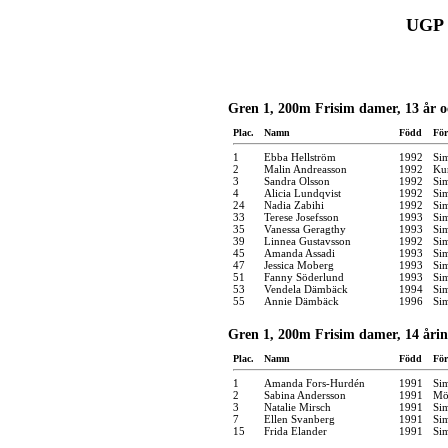
UGP 
Gren 1, 200m Frisim damer, 13 år o
Plac.
Namn
Född
För
1
Ebba Hellström
1992
Si
2
Malin Andreasson
1992
Kun
3
Sandra Olsson
1992
Si
4
Alicia Lundqvist
1992
Si
24
Nadia Zabihi
1992
Si
33
Terese Josefsson
1993
Si
35
Vanessa Geragthy
1993
Si
39
Linnea Gustavsson
1992
Si
45
Amanda Assadi
1993
Si
47
Jessica Moberg
1993
Si
51
Fanny Söderlund
1993
Si
53
Vendela Dämbäck
1994
Si
55
Annie Dämbäck
1996
Si
Gren 1, 200m Frisim damer, 14 åri
Plac.
Namn
Född
För
1
Amanda Fors-Hurdén
1991
Si
2
Sabina Andersson
1991
Möl
3
Natalie Mirsch
1991
Si
7
Ellen Svanberg
1991
Si
15
Frida Elander
1991
Si