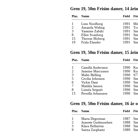
Gren 19, 50m Frisim damer, 14 åri
Plac.
Namn
Född
För
1
Linn Nordberg
1991
Möl
2
Amanda Widing
1991
Tro
3
Yasmine Zabihi
1991
Si
8
Ellen Svanberg
1991
Si
15
Therese Moberg
1991
Si
19
Frida Elander
1991
Si
Gren 19, 50m Frisim damer, 15 åri
Plac.
Namn
Född
För
1
Camilla Andersson
1990
Kun
2
Jasmine Marcusson
1990
Kun
3
Malin Bülling
1990
S7
5
Cecilia Johnsson
1990
Si
6
Vickie Dam
1990
Si
7
Matilda Janson
1990
Si
8
Linnéa Seignér
1990
Si
13
Pernilla Johansson
1990
Si
Gren 19, 50m Frisim damer, 16 år o
Plac.
Namn
Född
För
1
Maria Degerman
1987
Si
2
Jeanette Gudmundsen
1988
Si
3
Klara Hellström
1988
Si
9
Sanna Zarghami
1989
Si