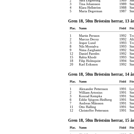
2
Sara Engebring
1989
Si
3
Tina Johansson
1989
Si
4
Klara Hellström
1988
Si
5
Maria Degerman
1987
Si
Gren 18, 50m Bröstsim herrar, 13 å
Plac.
Namn
Född
För
1
Martin Persson
1992
Tro
2
Marcus Decoy
1992
Ali
3
Jesper Lund
1993
Tro
8
Nils Montalva
1993
Si
9
Nima Zarghami
1992
Si
12
Daniel Paredes
1992
Si
15
Rabia Khodr
1993
Si
18
Filip Holmquist
1994
Si
20
Karl Eriksson
1992
Si
Gren 18, 50m Bröstsim herrar, 14 å
Plac.
Namn
Född
För
1
Alexander Pettersson
1991
Lys
2
William Artonius
1991
Si
3
Konrad Kempka
1991
Si
6
Eddie Sjögren-Hedberg
1991
Si
7
Andreas Månsson
1991
Si
11
Otto Halling
1991
Si
12
Christoffer Pettersson
1991
Si
Gren 18, 50m Bröstsim herrar, 15 å
Plac.
Namn
Född
För