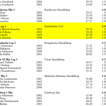
de Smedbäck
2004
29.70
1:3
la Lundqvist
2002
24.99
1:5
skrona Mix 1
Karlskrona Simsällskap
1:5
 Auer
2003
29.52
2
Gladher
2000
32.64
1:0
b Werner
2000
27.49
1:2
Rosenius
2000
27.27
1:5
Lag 1
Simklubben S 02
1:5
n Björck-Teuscher
1993
29.76
2
ie Edberg
2002
34.20
1:0
a Avdic
2003
30.39
1:3
m Ghirmai
1996
22.63
1:5
sbacka Lag 1
Kungsbacka Simsällskap
1:5
r Johansson
1993
27.31
2
 Dahlgren
2005
35.35
1:0
n Johansson
1996
25.92
1:2
lla Källén
2001
28.83
1:5
ö SS Mix Lag 1
Växjö Simsällskap
1:5
uel Tidåsen
2002
29.57
2
a Örnhem
2002
33.33
1:0
Elgaard Fonnesbech
2004
29.47
1:3
r Axandersson
2002
25.13
1:5
 Mix 3
Mölndals Allmänna Simsällskap
1:5
lia Gradinarska
2001
31.86
3
dra Hackwitz
2003
34.79
1:0
 Jedbratt
2003
27.74
1:3
tian Petersson
2000
24.13
1:5
borg 1 Mix
Göteborg Sim
1:5
a Johansson
2002
32.99
3
Feng
2001
30.46
1:0
elle Nordenmark
2002
28.91
1:3
 Bohlin
2001
26.20
1:5