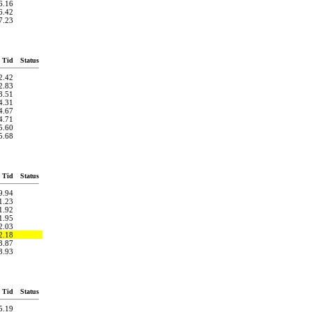
6.16
6.42
7.23
Tid
Status
2.42
2.83
3.51
4.31
4.67
4.71
5.60
5.68
Tid
Status
9.94
1.23
1.92
1.95
2.03
2.18
3.87
3.93
Tid
Status
5.19