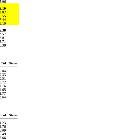
5.06
6.10
1.82
5.55
7.44
6.10
6.38
3.57
6.01
5.71
6.38
Tid
Status
6.84
9.33
0.51
0.72
1.16
1.65
2.77
3.64
Tid
Status
4.23
4.76
5.09
5.49
5.66