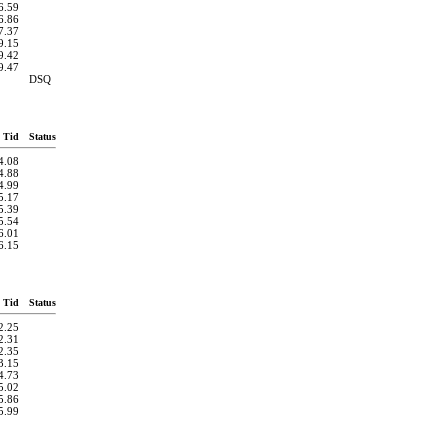
6.59
6.86
7.37
9.15
9.42
9.47
DSQ
Tid
Status
4.08
4.88
4.99
5.17
5.39
5.54
6.01
6.15
Tid
Status
2.25
2.31
2.35
3.15
4.73
5.02
5.86
5.99