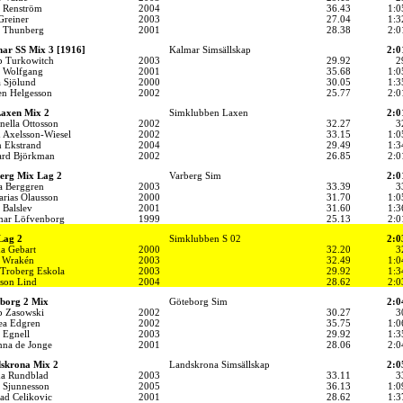
a Renström
2004
36.43
1:0
Greiner
2003
27.04
1:3
n Thunberg
2001
28.38
2:0
ar SS Mix 3 [1916]
Kalmar Simsällskap
2:0
ip Turkowitch
2003
29.92
2
e Wolfgang
2001
35.68
1:0
 Sjölund
2000
30.05
1:3
en Helgesson
2002
25.77
2:0
axen Mix 2
Simklubben Laxen
2:0
nella Ottosson
2002
32.27
3
h Axelsson-Wiesel
2002
33.15
1:0
n Ekstrand
2004
29.49
1:3
rd Björkman
2002
26.85
2:0
erg Mix Lag 2
Varberg Sim
2:0
a Berggren
2003
33.39
3
arias Olausson
2000
31.70
1:0
 Balslev
2001
31.60
1:3
mar Löfvenborg
1999
25.13
2:0
Lag 2
Simklubben S 02
2:0
a Gebart
2000
32.20
3
x Wrakén
2003
32.49
1:0
 Troberg Eskola
2003
29.92
1:3
son Lind
2004
28.62
2:0
borg 2 Mix
Göteborg Sim
2:0
p Zasowski
2002
30.27
3
ea Edgren
2002
35.75
1:0
 Egnell
2003
29.92
1:3
nna de Jonge
2001
28.06
2:0
skrona Mix 2
Landskrona Simsällskap
2:0
a Rundblad
2003
33.11
3
a Sjunnesson
2005
36.13
1:0
ad Celikovic
2001
28.62
1:3