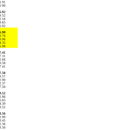
1.91
6.90
6.92
9.52
2.16
9.65
6.92
6.98
9.76
3.96
4.35
6.98
7.41
7.31
2.66
8.58
7.41
7.50
9.57
2.90
2.37
7.50
8.52
1.86
6.65
4.39
8.52
8.56
2.99
3.45
2.36
8.56