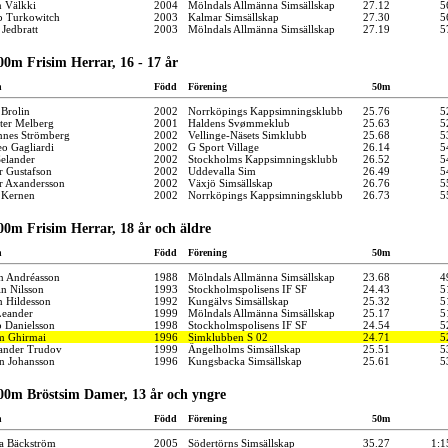
n Välkki
2004
Mölndals Allmänna Simsällskap
27.12
5
ip Turkowitch
2003
Kalmar Simsällskap
27.30
5
 Jedbratt
2003
Mölndals Allmänna Simsällskap
27.19
5
00m Frisim Herrar, 16 - 17 år
n
Född
Förening
50m
 Brolin
2002
Norrköpings Kappsimningsklubb
25.76
5
ter Melberg
2001
Haldens Svømmeklub
25.63
5
nnes Strömberg
2002
Vellinge-Näsets Simklubb
25.68
5
o Gagliardi
2002
G Sport Village
26.14
5
Selander
2002
Stockholms Kappsimningsklubb
26.52
5
r Gustafson
2002
Uddevalla Sim
26.49
5
r Axandersson
2002
Växjö Simsällskap
26.76
5
 Kernen
2002
Norrköpings Kappsimningsklubb
26.73
5
00m Frisim Herrar, 18 år och äldre
n
Född
Förening
50m
n Andréasson
1988
Mölndals Allmänna Simsällskap
23.68
4
n Nilsson
1993
Stockholmspolisens IF SF
24.43
5
n Hildesson
1992
Kungälvs Simsällskap
25.32
5
Leander
1999
Mölndals Allmänna Simsällskap
25.17
5
b Danielsson
1998
Stockholmspolisens IF SF
24.54
5
m Ghirmai
1996
Simklubben S 02
24.71
5
ander Trudov
1999
Ängelholms Simsällskap
25.51
5
n Johansson
1996
Kungsbacka Simsällskap
25.61
5
00m Bröstsim Damer, 13 år och yngre
n
Född
Förening
50m
ia Bäckström
2005
Södertörns Simsällskap
35.27
1:1