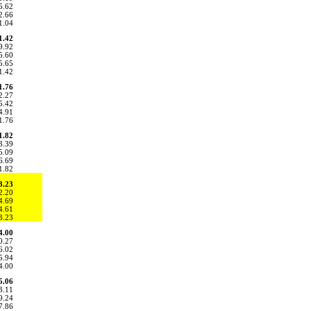
5.62
2.66
1.04
1.42
9.92
5.60
5.65
1.42
1.76
2.27
5.42
4.91
1.76
1.82
3.39
5.09
6.69
1.82
3.23
2.20
4.69
4.61
3.23
4.00
0.27
6.02
5.94
4.00
5.06
3.11
9.24
7.86