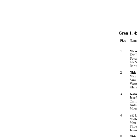
Gren 1, 4
Plac.
Nam
1
Mass
Tor 
Tova
Ida 
Robi
2
Nkk 
Max 
Sara
Vict
Klara
3
Kalm
Jose
Carl
Anto
Mira
4
SK L
Mell
Max 
Tild
Jann
5
Nkk 