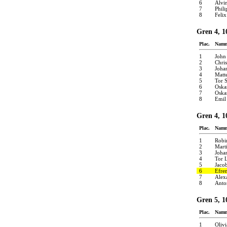
6
Alvi
7
Phil
8
Felix
Gren 4, 1
Plac.
Nam
1
John
2
Chris
3
Joha
4
Matte
5
Tor 
6
Oska
7
Oska
8
Emil
Gren 4, 1
Plac.
Nam
1
Robi
2
Marti
3
Joha
4
Tor 
5
Jaco
6
Efre
7
Alex
8
Anto
Gren 5, 1
Plac.
Nam
1
Oliv