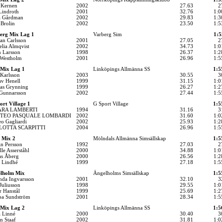
 Kernen
2002
27.63
2
Lindroth
2001
32.76
1:0
a Gårdman
2002
29.83
1:3
 Brolin
2002
23.50
1:5
erg Mix Lag 1
Varberg Sim
1:5
an Carlsson
2001
27.05
2
lia Almqvist
2002
34.73
1:0
n Larsson
1998
26.37
1:2
 Westholm
2001
26.96
1:5
 Mix Lag 1
Linköpings Allmänna SS
1:5
 Karlsson
2003
30.55
3
av Henell
1999
31.15
1:0
ias Grynning
1999
26.27
1:2
 Gunnarsson
2002
27.44
1:5
ort Village 1
G Sport Village
1:5
ARA LAMBERTI
1994
31.16
3
TEO PASQUALE LOMBARDI
2002
31.60
1:0
o Gagliardi
2002
25.93
1:2
LOTTA SCARPITTI
2004
26.96
1:5
 Mix 2
Mölndals Allmänna Simsällskap
1:5
in Persson
1992
27.03
2
lle Asserståhl
2000
34.88
1:0
as Åberg
2000
26.56
1:2
e Lindhé
1999
27.18
1:5
lholm Mix
Ängelholms Simsällskap
1:5
nda Ingvarsson
2001
32.10
3
Juliusson
1998
29.55
1:0
r Hanstål
1999
25.69
1:2
ppa Sundström
2001
28.34
1:5
 Mix Lag 2
Linköpings Allmänna SS
1:5
a Linné
2000
30.40
3
n Staaf
2002
31.81
1:0