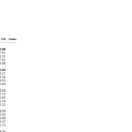
Tid
Status
9.98
7.01
9.31
7.91
9.98
2.04
8.21
9.56
4.93
2.04
2.52
0.13
0.65
6.14
2.52
2.75
0.55
9.89
9.37
2.75
3.72