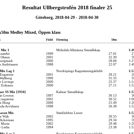
Resultat Ullbergstrofén 2018 finaler 25
Göteborg, 2018-04-29 - 2018-04-30
x50m Medley Mixed, Öppen klass
n
Född
Förening
50m
 Mix 1
Mölndals Allmänna Simsällskap
1:4
Leander
1999
27.01
2
 Olsson
2001
32.30
5
Swegmark
2000
28.60
1:2
n Andréasson
1988
22.07
1:4
Mix Lag 1
Norrköpings Kappsimningsklubb
1:5
Engström
2001
28.21
2
 Wallberg
1999
31.35
5
or Lovinge
2000
25.37
1:2
 Eriksson
2000
27.11
1:5
ar SS Mix [1916]
Kalmar Simsällskap
1:5
fin Lewton
1997
30.13
3
 Lingström
2002
30.52
1:0
n Hong
2000
25.49
1:2
nda Arvidsson
1998
26.38
1:5
axen Mix
Simklubben Laxen
1:5
ie Wijk
2002
30.55
3
Ackerman
1995
29.34
5
e Morin
2002
29.48
1:2
e Ledin
1994
23.38
1:5
Mix Lag 2
Norrköpings Kappsimningsklubb
1:5