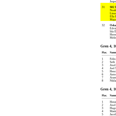
Jespe
31
S02 
Noah
Linu
Ella
Maja
32
Oska
Edvi
Ida 
Herm
Melis
Gren 4, 1
Plac.
Nam
1
Felix
2
Seth 
3
Axel
4
Joel 
5
Henr
6
Anto
7
Aram
8
Nikl
Gren 4, 1
Plac.
Nam
1
Henn
2
Axel
3
Hugo
4
Matti
5
Jaco