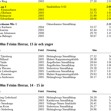
r Ring
2003
27.20
2:0
Lag 3
Simklubben S 02
2:0
 Emanuelsson
2003
31.82
3
s Olofsson
2003
33.73
1:0
 Holmqvist
2005
31.89
1:3
 Edvardsson
2003
28.66
2:0
rshamn Mix 1
Oskarshamns Simsällskap
2:1
n Karlsson
2004
33.57
3
Ekström
2005
42.44
1:1
an Johansson
2000
29.70
1:4
a Bahtagic
2005
30.67
2:1
00m Frisim Herrar, 13 år och yngre
n
Född
Förening
50m
 Tjärnberg
2005
Helsingborgs Simsällskap
27.22
5
Nillund
2005
Malmö Kappsimningsklubb
28.38
5
 Vaide
2005
Ängelholms Simsällskap
28.64
1:0
Nilsson
2005
Ängelholms Simsällskap
29.32
1:0
y Plavans
2005
Södertörns Simsällskap
29.18
1:0
n Liebenhagen
2005
Landskrona Simsällskap
29.57
1:0
 Kazarian
2005
Malmö Kappsimningsklubb
29.63
1:0
as Andersson
2005
Helsingborgs Simsällskap
30.17
1:0
00m Frisim Herrar, 14 - 15 år
n
Född
Förening
50m
ing Cederlund
2003
Helsingborgs Simsällskap
26.20
5
 Auer
2003
Karlskrona Simsällskap
26.66
5
 Stenskepp
2003
Vellinge-Näsets Simklubb
26.41
5
as Kvist
2003
Södertörns Simsällskap
26.27
5
b Söderberg
2003
Helsingborgs Simsällskap
26.96
5