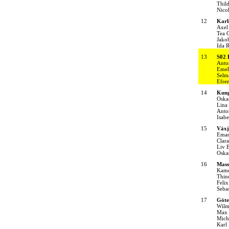
Thil
Nico
12
Karl
Axel
Tea 
Jako
Ida 
13
S02 
Anto
Emel
Selm
Efre
14
Kung
Oska
Lina
Anto
Isabe
15
Växj
Eman
Clar
Liv 
Oska
16
Mass
Kame
Thin
Felix
Sebas
17
Göte
Wilm
Max 
Mich
Karl