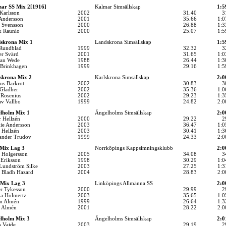
ar SS Mix 2[1916]
Kalmar Simsällskap
1:5
Karlsson
2002
31.40
3
 Andersson
2001
35.66
1:0
i Svensson
2000
26.88
1:3
k Raunio
2000
25.07
1:5
skrona Mix 1
Landskrona Simsällskap
1:5
 Rundblad
1999
32.32
3
er Svärd
2001
31.65
1:0
tan Wede
1988
26.44
1:3
 Brinkhagen
1999
29.16
1:5
skrona Mix 2
Karlskrona Simsällskap
2:0
us Barkrot
2002
30.83
3
 Gladher
2002
35.36
1:0
 Rosenius
2002
29.23
1:3
av Vallbo
1999
24.82
2:0
lholm Mix 1
Ängelholms Simsällskap
2:0
r Hellzén
2000
29.22
2
e Andersson
2003
36.47
1:0
 Hellzén
2003
30.41
1:3
ander Trudov
1999
24.33
2:0
Mix Lag 3
Norrköpings Kappsimningsklubb
2:0
 Holgersson
2005
34.08
3
 Eriksson
1998
30.29
1:0
 Lundström Silke
2003
27.25
1:3
 Bladh Hazard
2004
28.83
2:0
 Mix Lag 3
Linköpings Allmänna SS
2:0
er Tykesson
2000
29.99
2
a Holmertz
2003
35.65
1:0
en Almén
1999
26.64
1:3
e Almén
2001
28.22
2:0
lholm Mix 3
Ängelholms Simsällskap
2:0
 Vaide
2003
29.19
2