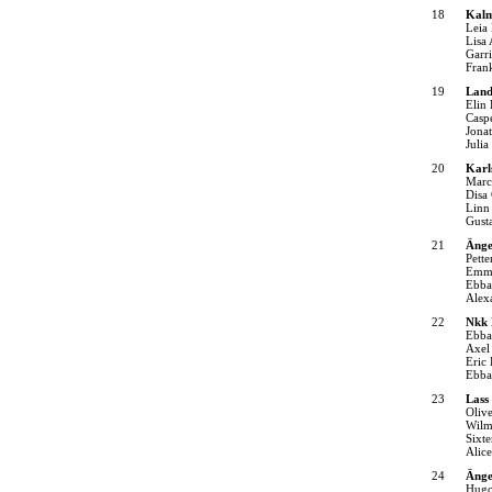
18
Kalm
Leia 
Lisa
Garr
Fran
19
Land
Elin
Casp
Jona
Julia
20
Karl
Marc
Disa
Linn
Gust
21
Änge
Pette
Emmi
Ebba
Alex
22
Nkk 
Ebba
Axel
Eric
Ebba
23
Lass
Oliv
Wilm
Sixt
Alic
24
Änge
Hugo