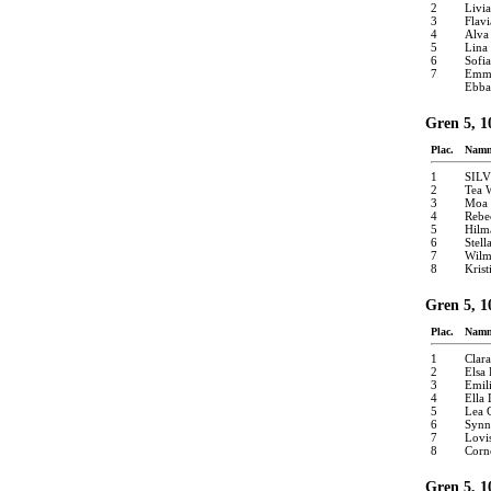
2
Livi
3
Flavi
4
Alva
5
Lina
6
Sofia
7
Emma
Ebba
Gren 5, 1
Plac.
Nam
1
SIL
2
Tea 
3
Moa 
4
Rebe
5
Hilm
6
Stell
7
Wilm
8
Krist
Gren 5, 1
Plac.
Nam
1
Clar
2
Elsa
3
Emil
4
Ella 
5
Lea 
6
Synn
7
Lovi
8
Corne
Gren 5, 1