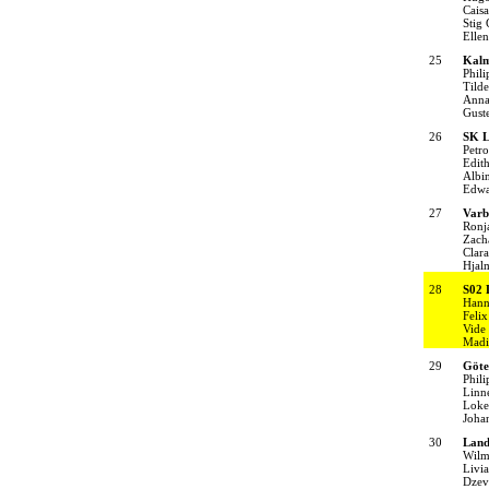
Cais
Stig 
Elle
25
Kalm
Phil
Tild
Anna
Gust
26
SK L
Petro
Edit
Albi
Edwa
27
Varb
Ronj
Zach
Clara
Hjal
28
S02 
Hann
Feli
Vide
Madi
29
Göte
Phili
Linn
Loke
Joha
30
Land
Wilm
Livi
Dzev