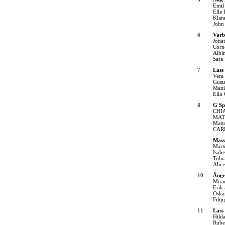
Emil
Ella 
Klar
John
6
Varb
Jonat
Corne
Albi
Sara
7
Lass
Vera
Gust
Matt
Elin
8
G Sp
CHI
MAT
Matte
CAR
Mass
Mart
Isabe
Tobi
Alic
10
Änge
Mira
Erik 
Oska
Fili
11
Lass
Hild
Rube