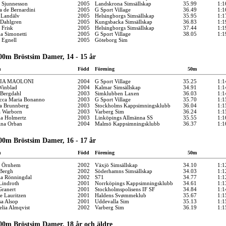
a Sjunnesson
2005
Landskrona Simsällskap
35.99
1:1
a de Bernardini
2005
G Sport Village
36.49
1:1
 Landälv
2005
Helsingborgs Simsällskap
35.95
1:1
 Dahlgren
2005
Kungsbacka Simsällskap
36.83
1:1
 Frisk
2005
Helsingborgs Simsällskap
37.44
1:1
 Simonetti
2005
G Sport Village
38.05
1:1
 Egnell
2005
Göteborg Sim
00m Bröstsim Damer, 14 - 15 år
n
Född
Förening
50m
VIA MAOLONI
2004
G Sport Village
35.25
1:1
Winblad
2004
Kalmar Simsällskap
34.91
1:1
Bergdahl
2003
Simklubben Laxen
36.03
1:1
cca Maria Bonanno
2003
G Sport Village
35.70
1:1
a Brunnberg
2003
Stockholms Kappsimningsklubb
36.04
1:1
a Warborn
2003
Varberg Sim
36.24
1:1
a Holmertz
2003
Linköpings Allmänna SS
35.55
1:1
ina Orban
2004
Malmö Kappsimningsklubb
36.37
1:1
00m Bröstsim Damer, 16 - 17 år
n
Född
Förening
50m
a Örnhem
2002
Växjö Simsällskap
34.10
1:1
 Bergh
2002
Söderhamns Simsällskap
34.03
1:1
ia Rönningdal
2002
S71
34.77
1:1
Lindroth
2001
Norrköpings Kappsimningsklubb
34.61
1:1
Granert
2001
Stockholmspolisens IF SF
34.84
1:1
e Lauritzen
2001
Haldens Svømmeklub
35.67
1:1
sa Alsop
2001
Uddevalla Sim
35.13
1:1
lia Almqvist
2002
Varberg Sim
36.19
1:1
00m Bröstsim Damer, 18 år och äldre